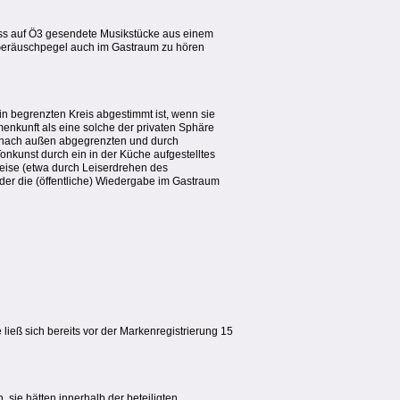
 dass auf Ö3 gesendete Musikstücke aus einem
Geräuschpegel auch im Gastraum zu hören
in begrenzten Kreis abgestimmt ist, wenn sie
enkunft als eine solche der privaten Sphäre
n, nach außen abgegrenzten und durch
nkunst durch ein in der Küche aufgestelltes
weise (etwa durch Leiserdrehen des
 der die (öffentliche) Wiedergabe im Gastraum
ließ sich bereits vor der Markenregistrierung 15
 sie hätten innerhalb der beteiligten