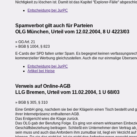
Nichtigkeit zu löschen ist. Damit ist das Kapitel "Explorer-Fälle" abgeschl
Entscheidung bei JurPC
Spamverbot gilt auch für Parteien
OLG München, Urteil vom 12.02.2004, 8 U 4223/03
» GG Art. 21
» BGB § 1004, § 823
E-Cards der SPD fallen unter Spam. Es begegnet keinen verfassungsrech
kommerzieller Werbung gleichzustellen. Auch die nur einmalige Übersendun
Entscheidung bei JurPC
Artikel bei Heise
Verweis auf Online-AGB
LLG Bremen, Urteil vom 11.02.2004, 1 U 68/03
» BGB § 305, § 310
Eine GmbH ging, nachdem sie bei der Klägerin einen Tisch bestellt und g
ihrer Internetpräsenz enthaltenen AGB.
Das Erstgericht wies die Klage zurück.
Das OLG gab der Berufung Folge. Es ging von einem wirksamen Einbeziehe
Geschäftsbeziehung beitragen. Schließt ein Unternehmer den Vertrag ab
sein muss und auch das Anfordern ihm zumutbar ist, liegt ein Verzicht auf