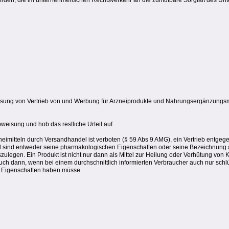
eworden, die im unternehmerischen Rechtsverkehr an die zumutbare Sorgfalt des Unt
ssung von Vertrieb von und Werbung für Arzneiprodukte und Nahrungsergänzungsm
bweisung und hob das restliche Urteil auf.
itteln durch Versandhandel ist verboten (§ 59 Abs 9 AMG), ein Vertrieb entgege
el sind entweder seine pharmakologischen Eigenschaften oder seine Bezeichnung a
zulegen. Ein Produkt ist nicht nur dann als Mittel zur Heilung oder Verhütung von
ch dann, wenn bei einem durchschnittlich informierten Verbraucher auch nur schlüs
n Eigenschaften haben müsse.