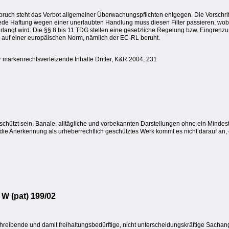
h steht das Verbot allgemeiner Überwachungspflichten entgegen. Die Vorschriften
Jede Haftung wegen einer unerlaubten Handlung muss diesen Filter passieren, wo
angt wird. Die §§ 8 bis 11 TDG stellen eine gesetzliche Regelung bzw. Eingrenzun
 auf einer europäischen Norm, nämlich der EC-RL beruht.
r markenrechtsverletzende Inhalte Dritter, K&R 2004, 231
hützt sein. Banale, alltägliche und vorbekannten Darstellungen ohne ein Mindest
r die Anerkennung als urheberrechtlich geschütztes Werk kommt es nicht darauf an,
W (pat) 199/02
ibende und damit freihaltungsbedürftige, nicht unterscheidungskräftige Sachanga