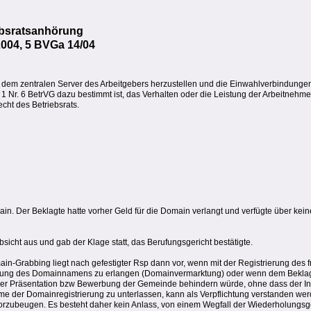
ebsratsanhörung
2004, 5 BVGa 14/04
t dem zentralen Server des Arbeitgebers herzustellen und die Einwahlverbindungen 
s. 1 Nr. 6 BetrVG dazu bestimmt ist, das Verhalten oder die Leistung der Arbeitneh
cht des Betriebsrats.
. Der Beklagte hatte vorher Geld für die Domain verlangt und verfügte über kei
cht aus und gab der Klage statt, das Berufungsgericht bestätigte.
in-Grabbing liegt nach gefestigter Rsp dann vor, wenn mit der Registrierung des 
tragung des Domainnamens zu erlangen (Domainvermarktung) oder wenn dem Beklagt
i der Präsentation bzw Bewerbung der Gemeinde behindern würde, ohne dass der In
hme der Domainregistrierung zu unterlassen, kann als Verpflichtung verstanden we
orzubeugen. Es besteht daher kein Anlass, von einem Wegfall der Wiederholungsg