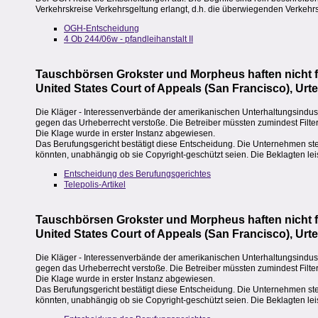
Verkehrskreise Verkehrsgeltung erlangt, d.h. die überwiegenden Verkehrs
OGH-Entscheidung
4 Ob 244/06w - pfandleihanstalt II
Tauschbörsen Grokster und Morpheus haften nicht f
United States Court of Appeals (San Francisco), Urt
Die Kläger - Interessenverbände der amerikanischen Unterhaltungsindust
gegen das Urheberrecht verstoße. Die Betreiber müssten zumindest Filte
Die Klage wurde in erster Instanz abgewiesen.
Das Berufungsgericht bestätigt diese Entscheidung. Die Unternehmen stel
könnten, unabhängig ob sie Copyright-geschützt seien. Die Beklagten lei
Entscheidung des Berufungsgerichtes
Telepolis-Artikel
Tauschbörsen Grokster und Morpheus haften nicht f
United States Court of Appeals (San Francisco), Urt
Die Kläger - Interessenverbände der amerikanischen Unterhaltungsindust
gegen das Urheberrecht verstoße. Die Betreiber müssten zumindest Filte
Die Klage wurde in erster Instanz abgewiesen.
Das Berufungsgericht bestätigt diese Entscheidung. Die Unternehmen stel
könnten, unabhängig ob sie Copyright-geschützt seien. Die Beklagten lei