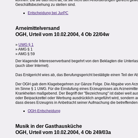
können. Da sie das nicht tat, ist sie nicht den Anforderungen gerecht g
Geschäftsbeziehung zu stellen sind.
Entscheidung bei JurPC
Arneimittelversand
OGH, Urteil vom 10.02.2004, 4 Ob 22/04w
»
UWG § 1
» AMG § 1
» AMG § 59
Der klagende Interessenverband begehrt von den Beklagten die Unterla
(auch über Internet).
Das Erstgericht wies ab, das Berufungsgericht bestätigte einen Teil der A
Der OGH gab dem Klagebegehren zur Gänze Folge. Die Abgabe von Arzneim
im Sinne § 1 UWG. Für die Einstufung eines Erzeugnisses als Arzneimitt
Krankheiten maßgebend. Der Begriff der "Bezeichnung" ist dabei weit aus
oder Beipackzettel oder Werbung ausdrücklich angeführt wird, sondern au
dass dieses Erzeugnis in Anbetracht seiner Aufmachung die betreffende
OGH-Entscheidung
Musik in der Gasthausküche
OGH, Urteil vom 10.02.2004, 4 Ob 249/03a