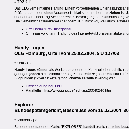
» TDG § 11
Das OLG verneint eine Haftung. Einem vorbeugenden Unterlassungsanspruc
Prüfung der allgemeinen Verantwortlichkeitsnormen heranzuziehen ist. 
unerlaubten Handlung Schadenersatz, Beseitigung oder Unterlassung verl
Die GemeinschaftsmarkenVO geht dem TDG nicht vor, weil auch letzteres
Urteil beim NRW-Justizportal
Christian Volkmann, Haftung des Internet-Auktionsveranstalters fü
Handy-Logos
OLG Hamburg, Urteil vom 25.02.2004, 5 U 137/03
» UrhG § 2
Handy-Logos können als Werke der bildenden Kunst urheberrechtlich gesc
genügen jedoch nicht einmal der sog.Kleine Münze ( so im Streitfall). Fü
Bildpunkten ("Pixel für Pixel") möglicherweise zeitaufwendig war.
Entscheidung bei JurPC
Parallelfall: http://www.jurpc.de/rechtspr/20040240.htm
Explorer
Bundespatentgericht, Beschluss vom 16.02.2004, 30 
» MarkenG § 8
Bei der eingetragenen Marke "EXPLORER" handelt es sich um eine beschre