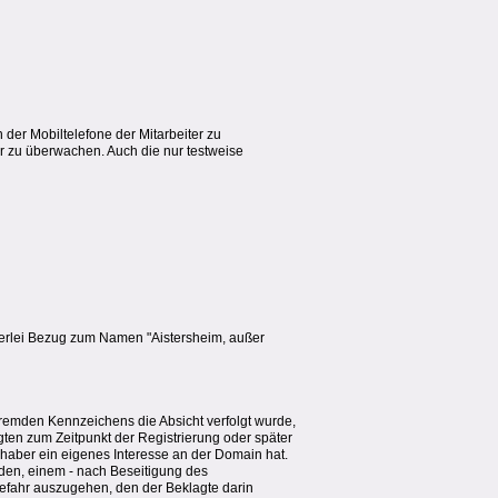
der Mobiltelefone der Mitarbeiter zu
mer zu überwachen. Auch die nur testweise
nerlei Bezug zum Namen "Aistersheim, außer
fremden Kennzeichens die Absicht verfolgt wurde,
en zum Zeitpunkt der Registrierung oder später
haber ein eigenes Interesse an der Domain hat.
rden, einem - nach Beseitigung des
efahr auszugehen, den der Beklagte darin