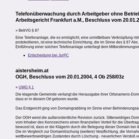
Telefonüberwachung durch Arbeitgeber ohne Betri
Arbeitsgericht Frankfurt a.M., Beschluss vom 20.01.
» BetrVG § 87
Eine Telefonanlage, die es ermöglicht, eine unmittelbare Verknüpfung mi
protokollieren, ist eine technische Einrichtung, die im Sinne des § 87 Ab
Einführung einer solchen Telefonanlage unterliegt dem Mitbestimmungsre
Entscheidung bei JurPC
aistersheim.at
OGH, Beschluss vom 20.01.2004, 4 Ob 258/03z
»
UWG § 1
Die klagende Gemeinde verlangt die Herausgabe ihrer Ortsnamens-Domain
dass er in diesem Ort geboren wurde.
Das Erstgericht ging von Domaingrabbing im Sinne einer Behinderungsabsi
Der OGH weist die außerordentliche Revision zurück. Sittenwidriges Doma
vom Inhaber des Kennzeichens einen finanziellen Vorteil für die Über
bewusst ist, dass er die Klägerin durch die Belegung dieser Domain be
Die im Vergleich zur Domainlöschung (weitere) Verpflichtung, die Vorna
wettbewerbswidrigen Zustandes durch Löschung - neuerlichen Verstoß v