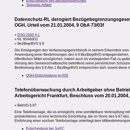
Entscheidung des Berufungsgerichtes
Telepolis-Artikel
Datenschutz-RL derogiert Bezügebegrenzungsgese
OGH, Urteil vom 21.01.2004, 9 ObA 73/03f
»
DSG 2000 § 1
» RL 95/46/EG
» BezBegrBVG § 8
Die Erwägungen des Verfassungsgerichtshofs in seinem Erkenntnis vom
Anwendung jener Bestimmungen des § 8 BezBegrBVG entgegenstehen, d
öffentlichen Mittel ermöglichen, haben auch im vorliegenden Fall zu gel
Vorrang des Gemeinschaftsrechts betreffend seine persönlichen Schutzre
Bestimmung des § 8 Abs 1 BezBegrBVG entsprechen darf, soweit diese i
OGH-Entscheidung im RIS
Telefonüberwachung durch Arbeitgeber ohne Betri
Arbeitsgericht Frankfurt, Beschluss vom 20.01.2004
» BetrVG § 87
Eine Telefonanlage, die es ermöglicht, eine unmittelbare Verknüpfung mi
protokollieren, ist eine technische Einrichtung, die im Sinne des § 87 Ab
Einführung einer solchen Telefonanlage unterliegt dem Mitbestimmungsre
Entscheidung bei JurPC