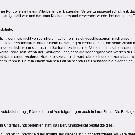
einer Kontrolle stellte ein Mitarbeiter der klagenden Verwertungsgesellschaft fest,
als aufgestellt war und das vom Küchenpersonal verwendet wurde, bei normalem 
tätigte.
lich, wenn sie nicht von vornherein auf einen in sich geschlossenen, nach außen h
eteiligte Personenkreis durch solche Beziehungen verbunden ist, die seine Zusamm
als öffentlich, wenn sie auch im Gastraum zu hören ist. Von einem geschlossene
eine Rede sein, wenn der Gastwirt duldet, dass die Wiedergabe von Werken der To
d damit einem weiteren Hörerkreis zugänglich wird, obgleich er dies zumutbarer
ern können. Er ist in einem solchen Fall nicht anders zu behandeln als derjenige,
Autobelehnung-, Pfandleih- und Versteigerungen auch in ihrer Firma. Die Beklagte 
Unterlassungsbegehren statt, das Berufungsgericht bestätigte dies.
 und nicht unterscheidungskräftig und daher auch nicht schutzfähig, es wäre denn,