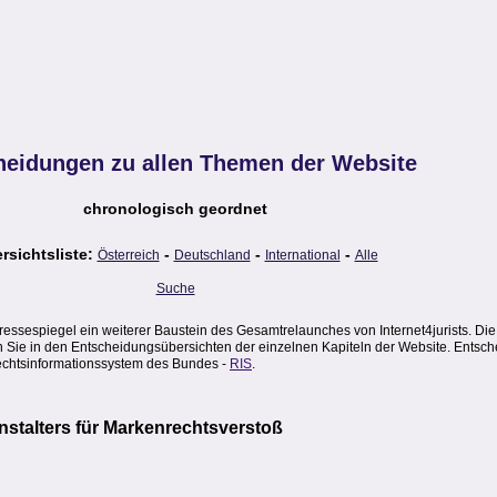
heidungen zu allen Themen der Website
chronologisch geordnet
rsichtsliste:
-
-
-
Österreich
Deutschland
International
Alle
Suche
sespiegel ein weiterer Baustein des Gesamtrelaunches von Internet4jurists. Die
en Sie in den Entscheidungsübersichten der einzelnen Kapiteln der Website. Entsch
Rechtsinformationssystem des Bundes -
RIS
.
nstalters für Markenrechtsverstoß