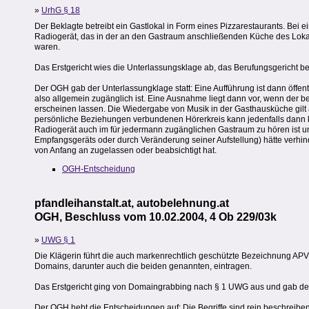
»
UrhG § 18
Der Beklagte betreibt ein Gastlokal in Form eines Pizzarestaurants. Bei 
Radiogerät, das in der an den Gastraum anschließenden Küche des Lok
waren.
Das Erstgericht wies die Unterlassungsklage ab, das Berufungsgericht bes
Der OGH gab der Unterlassungklage statt: Eine Aufführung ist dann öffent
also allgemein zugänglich ist. Eine Ausnahme liegt dann vor, wenn der b
erscheinen lassen. Die Wiedergabe von Musik in der Gasthausküche gilt 
persönliche Beziehungen verbundenen Hörerkreis kann jedenfalls dann k
Radiogerät auch im für jedermann zugänglichen Gastraum zu hören ist un
Empfangsgeräts oder durch Veränderung seiner Aufstellung) hätte verhind
von Anfang an zugelassen oder beabsichtigt hat.
OGH-Entscheidung
pfandleihanstalt.at, autobelehnung.at
OGH, Beschluss vom 10.02.2004, 4 Ob 229/03k
»
UWG § 1
Die Klägerin führt die auch markenrechtlich geschützte Bezeichnung APV 
Domains, darunter auch die beiden genannten, eintragen.
Das Erstgericht ging von Domaingrabbing nach § 1 UWG aus und gab dem 
Der OGH hebt die Entscheidungen auf: Die Begriffe sind rein beschreibend