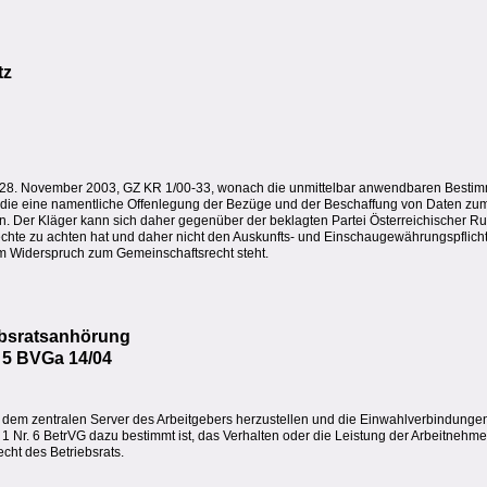
tz
 28. November 2003, GZ KR 1/00-33, wonach die unmittelbar anwendbaren Bestimm
ie eine namentliche Offenlegung der Bezüge und der Beschaffung von Daten z
ten. Der Kläger kann sich daher gegenüber der beklagten Partei Österreichischer R
chte zu achten hat und daher nicht den Auskunfts- und Einschaugewährungspflich
m Widerspruch zum Gemeinschaftsrecht steht.
ebsratsanhörung
, 5 BVGa 14/04
t dem zentralen Server des Arbeitgebers herzustellen und die Einwahlverbindungen 
s. 1 Nr. 6 BetrVG dazu bestimmt ist, das Verhalten oder die Leistung der Arbeitneh
cht des Betriebsrats.