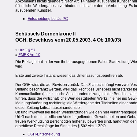
Abkommens nichts geändert. Nach Art. 14 haben ausübende Künstler nur d
öffentliche Wiedergabe zu verhindern, nicht aber deren Verbreitung. Es 
ausübenden Künstler.
Entscheidung bei JurPC
Schüssels Dornenkrone II
OGH, Beschluss vom 20.05.2003, 4 Ob 100/03i
»
UrhG § 57
»
EMRK Art. 10
Die Beklagte hat in der von ihr herausgegebenen Falter-Stadtzeitung Wi
wird.
Erste und zweite Instanz wiesen das Unterlassungsbegehren ab.
Der OGH wies die ao. Revision zurück. Das Zitatrecht hängt von zwei V
Umfang beschränkt werden, weil das Recht des Urhebers nicht stärker beei
Kommunikation (hier: kritische Auseinandersetzung mit der Berichterstattun
führen, dass der wirtschaftliche Wert des zitierten Werks in einer ins Gew
Meinungsäußerung rechtfertigt die Wiedergabe der Titelseiten einer anderen
dieser Zeitung kritisch auseinandersetzt.
Ob und inwieweit bei freien Werknutzungen wie den hier verfahrensgegen
UrhG nach den im redlichen Verkehr geltenden Gewohnheiten und Gebräu
freuen Werknutzung Berechtigten höher zu bewerten sind, hängt von den
erhebliche Rechtsfrage im Sinne des § 502 Abs 1 ZPO.
OGH-Entscheidung