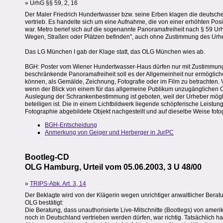
» UrhG §§ 59, 2, 16
Der Maler Friedrich Hundertwasser bzw. seine Erben klagen die deutsche
vertrieb. Es handelte sich um eine Aufnahme, die von einer erhöhten 
war. Metro berief sich auf die sogenannte Panoramafreiheit nach § 59 Ur
Wegen, Straßen oder Plätzen befinden", auch ohne Zustimmung des Urheb
Das LG München I gab der Klage statt, das OLG München wies ab.
BGH: Poster vom Wiener Hundertwasser-Haus dürfen nur mit Zustimmung
beschränkende Panoramafreiheit soll es der Allgemeinheit nur ermöglic
können, als Gemälde, Zeichnung, Fotografie oder im Film zu betrachten.
wenn der Blick von einem für das allgemeine Publikum unzugänglichen Ort a
Auslegung der Schrankenbestimmung ist geboten, weil der Urheber mögli
beteiligen ist. Die in einem Lichtbildwerk liegende schöpferische Leis
Fotographie abgebildete Objekt nachgestellt und auf dieselbe Weise fotog
BGH-Entscheidung
Anmerkung von Geiger und Herberger in JurPC
Bootleg-CD
OLG Hamburg, Urteil vom 05.06.2003, 3 U 48/00
»
TRIPS-Abk. Art. 3, 14
Der Beklagte wird von der Klägerin wegen unrichtiger anwaltlicher Bera
OLG bestätigt:
Die Beratung, dass unauthorisierte Live-Mitschnitte (Bootlegs) von amer
noch in Deutschland vertrieben werden dürfen, war richtig. Tatsächlich ha