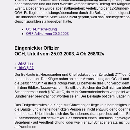
beanstandeten und auf ihrer Website veröffentlichten Beitrag der Klägerin
Eventualbegehren wurde aber stattgegeben: Verletzung der 12-Stunden-
OGH: Es liegt eine Leistungsübernahme durch die Beklagte ohne eigenst
Die urheberrechtliche Seite wurde nicht geprüft, weil das Rekursgericht
Gesichtspunkten stattgegeben hatte.
OGH-Entscheidung
ORF-Artikel vom 20.6.2003
Eingenickter Offizier
OGH, Urteil vom 25.03.2003, 4 Ob 268/02v
»
UrhG § 78
»
UrhG § 87
Der Beklagte ist Herausgeber und Chefredakteur der Zeitschrift D*** der Off
Landesbeamter. Der Kläger nahm an einer Veranstaltung der OG teil und 
die Zeitschrift D*** erstellte, fotografiert. Er bemerkte dies und verbot d
mit dem Bildtext Taaagwache!! - Es gilt, die Zeichen der Zeit nicht zu üb
Schadenersatz nach § 87 UrhG, da er in Kameradenkreisen verspottet w
Bundesheer beeinträchtigt worden seien. Der Beklagte bot dem Kläger in
Das Erstgericht wies die Klage zur Gänze ab; es liege kein berechtigtes 
die Darstellung einer eingenickten Person sei nicht entwürdigend oder 
und hob das Urteil hinsichtlich des Schadenersatzanspruches auf; das 
Zusammenhang mit dem Artikel. Das Anbieten eines Unterlassungsverglei
Begehren - auf Veröffentlichung, oder wie hier auf Schadenersatz, nich
aufzunehmen.