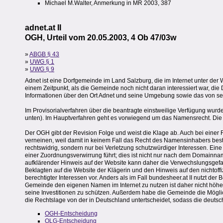
Michael M.Walter, Anmerkung in MR 2003, 387
adnet.at II
OGH, Urteil vom 20.05.2003, 4 Ob 47/03w
»
ABGB § 43
»
UWG § 1
»
UWG § 9
Adnet ist eine Dorfgemeinde im Land Salzburg, die im Internet unter der W
einem Zeitpunkt, als die Gemeinde noch nicht daran interessiert war, die 
Informationen über den Ort Adnet und seine Umgebung sowie das von sei
Im Provisorialverfahren über die beantragte einstweilige Verfügung w
unten). Im Hauptverfahren geht es vorwiegend um das Namensrecht. Die G
Der OGH gibt der Revision Folge und weist die Klage ab. Auch bei einer 
verneinen, weil damit in keinem Fall das Recht des Namensinhabers best
rechtswidrig, sondern nur bei Verletzung schutzwürdiger Interessen. Ei
einer Zuordnungsverwirrung führt; dies ist nicht nur nach dem Domainna
aufklärender Hinweis auf der Website kann daher die Verwechslungsgefa
Beklagten auf die Website der Klägerin und den Hinweis auf den nichtoffiz
berechtigter Interessen vor. Anders als im Fall bundesheer.at II nutzt de
Gemeinde den eigenen Namen im Internet zu nutzen ist daher nicht höher
seine Investitionen zu schützen. Außerdem habe die Gemeinde die Möglichk
die Rechtslage von der in Deutschland untertscheidet, sodass die deutsc
OGH-Entscheidung
OLG-Entscheidung