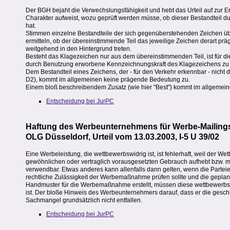
Der BGH bejaht die Verwechslungsfähigkeit und hebt das Urteil auf zur 
Charakter aufweist, wozu geprüft werden müsse, ob dieser Bestandteil d
hat.
Stimmen einzelne Bestandteile der sich gegenüberstehenden Zeichen üb
ermitteln, ob der übereinstimmende Teil das jeweilige Zeichen derart p
weitgehend in den Hintergrund treten.
Besteht das Klagezeichen nur aus dem übereinstimmenden Teil, ist für di
durch Benutzung erworbene Kennzeichnungskraft des Klagezeichens zu 
Dem Bestandteil eines Zeichens, der - für den Verkehr erkennbar - nicht
D2), kommt im allgemeinen keine prägende Bedeutung zu.
Einem bloß beschreibendem Zusatz (wie hier "Best") kommt im allgemei
Entscheidung bei JurPC
Haftung des Werbeunternehmens für Werbe-Mailing
OLG Düsseldorf, Urteil vom 13.03.2003, I-5 U 39/02
Eine Werbeleistung, die wettbewerbswidrig ist, ist fehlerhaft, weil der 
gewöhnlichen oder vertraglich vorausgesetzten Gebrauch aufhebt bzw. mi
verwendbar. Etwas anderes kann allenfalls dann gelten, wenn die Partei
rechtliche Zulässigkeit der Werbemaßnahme prüfen sollte und die gepla
Handmuster für die Werbemaßnahme erstellt, müssen diese wettbewerbsr
ist. Der bloße Hinweis des Werbeunternehmers darauf, dass er die geschul
Sachmangel grundsätzlich nicht entfallen.
Entscheidung bei JurPC