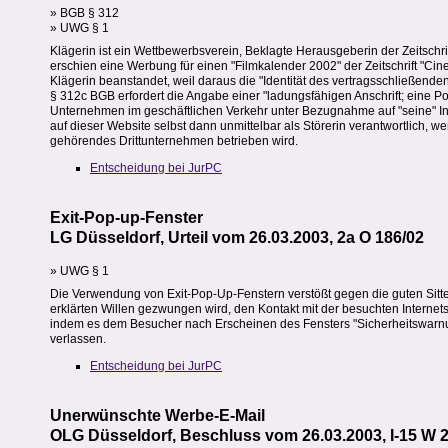
» BGB § 312
» UWG § 1
Klägerin ist ein Wettbewerbsverein, Beklagte Herausgeberin der Zeitschrift
erschien eine Werbung für einen "Filmkalender 2002" der Zeitschrift "C
Klägerin beanstandet, weil daraus die "Identität des vertragsschließend
§ 312c BGB erfordert die Angabe einer "ladungsfähigen Anschrift; eine Postf
Unternehmen im geschäftlichen Verkehr unter Bezugnahme auf "seine" Inter
auf dieser Website selbst dann unmittelbar als Störerin verantwortlich, wen
gehörendes Drittunternehmen betrieben wird.
Entscheidung bei JurPC
Exit-Pop-up-Fenster
LG Düsseldorf, Urteil vom 26.03.2003, 2a O 186/02
» UWG § 1
Die Verwendung von Exit-Pop-Up-Fenstern verstößt gegen die guten Sitt
erklärten Willen gezwungen wird, den Kontakt mit der besuchten Interne
indem es dem Besucher nach Erscheinen des Fensters "Sicherheitswarnung"
verlassen.
Entscheidung bei JurPC
Unerwünschte Werbe-E-Mail
OLG Düsseldorf, Beschluss vom 26.03.2003, I-15 W 