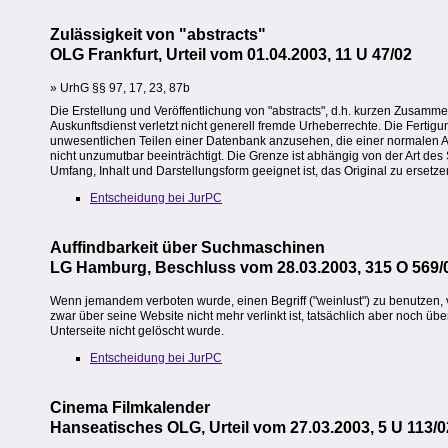
Zulässigkeit von "abstracts"
OLG Frankfurt, Urteil vom 01.04.2003, 11 U 47/02
» UrhG §§ 97, 17, 23, 87b
Die Erstellung und Veröffentlichung von "abstracts", d.h. kurzen Zusamme
Auskunftsdienst verletzt nicht generell fremde Urheberrechte. Die Fertig
unwesentlichen Teilen einer Datenbank anzusehen, die einer normalen Au
nicht unzumutbar beeinträchtigt. Die Grenze ist abhängig von der Art des 
Umfang, Inhalt und Darstellungsform geeignet ist, das Original zu ersetze
Entscheidung bei JurPC
Auffindbarkeit über Suchmaschinen
LG Hamburg, Beschluss vom 28.03.2003, 315 O 569/
Wenn jemandem verboten wurde, einen Begriff ("weinlust") zu benutzen, 
zwar über seine Website nicht mehr verlinkt ist, tatsächlich aber noch ü
Unterseite nicht gelöscht wurde.
Entscheidung bei JurPC
Cinema Filmkalender
Hanseatisches OLG, Urteil vom 27.03.2003, 5 U 113/0