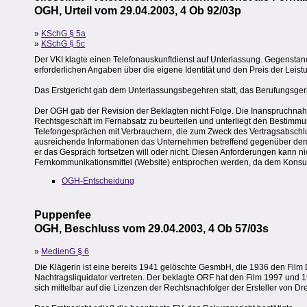
OGH, Urteil vom 29.04.2003, 4 Ob 92/03p
»
KSchG § 5a
»
KSchG § 5c
Der VKI klagte einen Telefonauskunftdienst auf Unterlassung. Gegenstand
erforderlichen Angaben über die eigene Identität und den Preis der Leis
Das Erstgericht gab dem Unterlassungsbegehren statt, das Berufungsgeric
Der OGH gab der Revision der Beklagten nicht Folge. Die Inanspruchnahme
Rechtsgeschäft im Fernabsatz zu beurteilen und unterliegt den Bestimmun
Telefongesprächen mit Verbrauchern, die zum Zweck des Vertragsabschl
ausreichende Informationen das Unternehmen betreffend gegenüber dem 
er das Gespräch fortsetzen will oder nicht. Diesen Anforderungen kann n
Fernkommunikationsmittel (Website) entsprochen werden, da dem Konsum
OGH-Entscheidung
Puppenfee
OGH, Beschluss vom 29.04.2003, 4 Ob 57/03s
»
MedienG § 6
Die Klägerin ist eine bereits 1941 gelöschte GesmbH, die 1936 den Film D
Nachtragsliquidator vertreten. Der beklagte ORF hat den Film 1997 und 1
sich mittelbar auf die Lizenzen der Rechtsnachfolger der Ersteller von D