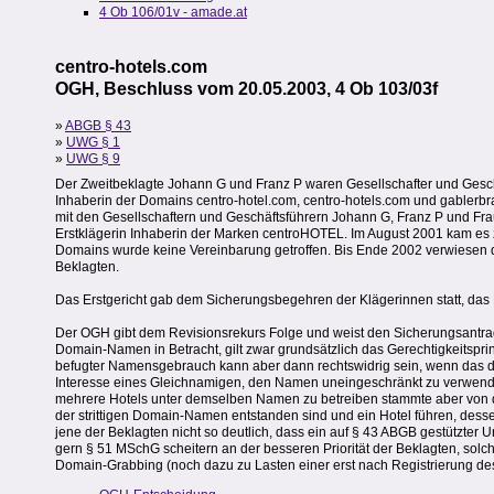
4 Ob 106/01v - amade.at
centro-hotels.com
OGH, Beschluss vom 20.05.2003, 4 Ob 103/03f
»
ABGB § 43
»
UWG § 1
»
UWG § 9
Der Zweitbeklagte Johann G und Franz P waren Gesellschafter und Geschäft
Inhaberin der Domains centro-hotel.com, centro-hotels.com und gablerbrau
mit den Gesellschaftern und Geschäftsführern Johann G, Franz P und Frau 
Erstklägerin Inhaberin der Marken centroHOTEL. Im August 2001 kam es z
Domains wurde keine Vereinbarung getroffen. Bis Ende 2002 verwiesen d
Beklagten.
Das Erstgericht gab dem Sicherungsbegehren der Klägerinnen statt, das B
Der OGH gibt dem Revisionsrekurs Folge und weist den Sicherungsantra
Domain-Namen in Betracht, gilt zwar grundsätzlich das Gerechtigkeitsprin
befugter Namensgebrauch kann aber dann rechtswidrig sein, wenn das dami
Interesse eines Gleichnamigen, den Namen uneingeschränkt zu verwende
mehrere Hotels unter demselben Namen zu betreiben stammte aber von de
der strittigen Domain-Namen entstanden sind und ein Hotel führen, des
jene der Beklagten nicht so deutlich, dass ein auf § 43 ABGB gestützter
gern § 51 MSchG scheitern an der besseren Priorität der Beklagten, sol
Domain-Grabbing (noch dazu zu Lasten einer erst nach Registrierung de