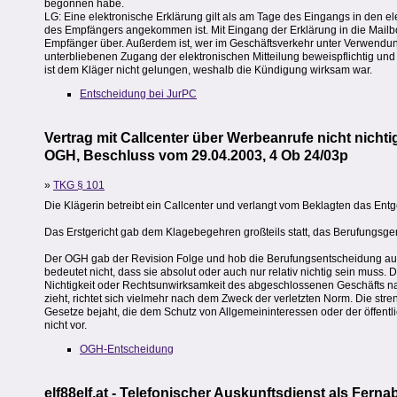
begonnen habe.
LG: Eine elektronische Erklärung gilt als am Tage des Eingangs in den 
des Empfängers angekommen ist. Mit Eingang der Erklärung in die Mailb
Empfänger über. Außerdem ist, wer im Geschäftsverkehr unter Verwendung e
unterbliebenen Zugang der elektronischen Mitteilung beweispflichtig und
ist dem Kläger nicht gelungen, weshalb die Kündigung wirksam war.
Entscheidung bei JurPC
Vertrag mit Callcenter über Werbeanrufe nicht nichti
OGH, Beschluss vom 29.04.2003, 4 Ob 24/03p
»
TKG § 101
Die Klägerin betreibt ein Callcenter und verlangt vom Beklagten das Entge
Das Erstgericht gab dem Klagebegehren großteils statt, das Berufungsger
Der OGH gab der Revision Folge und hob die Berufungsentscheidung auf.
bedeutet nicht, dass sie absolut oder auch nur relativ nichtig sein muss.
Nichtigkeit oder Rechtsunwirksamkeit des abgeschlossenen Geschäfts na
zieht, richtet sich vielmehr nach dem Zweck der verletzten Norm. Die str
Gesetze bejaht, die dem Schutz von Allgemeininteressen oder der öffent
nicht vor.
OGH-Entscheidung
elf88elf.at - Telefonischer Auskunftsdienst als Fern