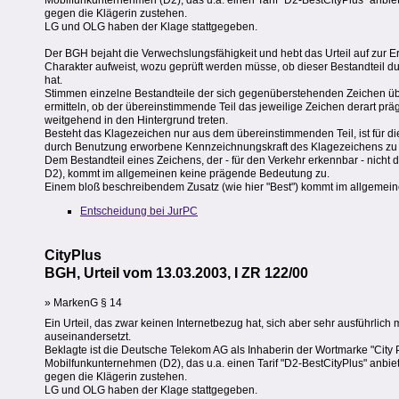
Mobilfunkunternehmen (D2), das u.a. einen Tarif "D2-BestCityPlus" anbiet
gegen die Klägerin zustehen.
LG und OLG haben der Klage stattgegeben.
Der BGH bejaht die Verwechslungsfähigkeit und hebt das Urteil auf zur 
Charakter aufweist, wozu geprüft werden müsse, ob dieser Bestandteil d
hat.
Stimmen einzelne Bestandteile der sich gegenüberstehenden Zeichen üb
ermitteln, ob der übereinstimmende Teil das jeweilige Zeichen derart p
weitgehend in den Hintergrund treten.
Besteht das Klagezeichen nur aus dem übereinstimmenden Teil, ist für di
durch Benutzung erworbene Kennzeichnungskraft des Klagezeichens zu 
Dem Bestandteil eines Zeichens, der - für den Verkehr erkennbar - nicht
D2), kommt im allgemeinen keine prägende Bedeutung zu.
Einem bloß beschreibendem Zusatz (wie hier "Best") kommt im allgemei
Entscheidung bei JurPC
CityPlus
BGH, Urteil vom 13.03.2003, I ZR 122/00
» MarkenG § 14
Ein Urteil, das zwar keinen Internetbezug hat, sich aber sehr ausführli
auseinandersetzt.
Beklagte ist die Deutsche Telekom AG als Inhaberin der Wortmarke "City Plu
Mobilfunkunternehmen (D2), das u.a. einen Tarif "D2-BestCityPlus" anbiet
gegen die Klägerin zustehen.
LG und OLG haben der Klage stattgegeben.