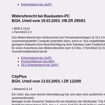
Entscheidung bei JurPC
Widerufsrecht bei Baukasten-PC
BGH, Urteil vom 19.03.2003, VIII ZR 295/01
» BGB § 312d
» FernAbsG § 3
Das Widerrufsrecht des Verbrauchers bei Fernabsatzverträgen (§ 312 d 
zusammengestellte Computer jedenfalls dann, wenn er "aus vorgefertigt
geringem Aufwand ohne Beeinträchtigung ihrer Substanz oder Funktionsf
für einen Ausschluss des Widerrufsrechts nach § 3 Abs. 2 FernAbsG (§ 31
Ausnahmetatbestand beruft.
Entscheidung bei JurPC
Pressemitteilung des BGH
OLG-Entscheidung bei JurPC
CityPlus
BGH, Urteil vom 13.03.2003, I ZR 122/00
» MarkenG § 14
Ein Urteil, das zwar keinen Internetbezug hat, sich aber sehr ausführli
auseinandersetzt.
Beklagte ist die Deutsche Telekom AG als Inhaberin der Wortmarke "City Plu