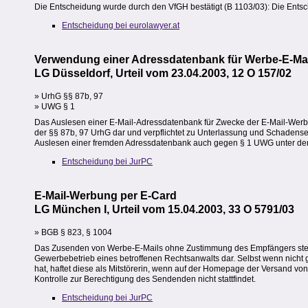
Die Entscheidung wurde durch den VfGH bestätigt (B 1103/03): Die Entsch
Entscheidung bei eurolawyer.at
Verwendung einer Adressdatenbank für Werbe-E-Ma
LG Düsseldorf, Urteil vom 23.04.2003, 12 O 157/02
» UrhG §§ 87b, 97
» UWG § 1
Das Auslesen einer E-Mail-Adressdatenbank für Zwecke der E-Mail-Werbun
der §§ 87b, 97 UrhG dar und verpflichtet zu Unterlassung und Schadense
Auslesen einer fremden Adressdatenbank auch gegen § 1 UWG unter de
Entscheidung bei JurPC
E-Mail-Werbung per E-Card
LG München I, Urteil vom 15.04.2003, 33 O 5791/03
» BGB § 823, § 1004
Das Zusenden von Werbe-E-Mails ohne Zustimmung des Empfängers stellt 
Gewerbebetrieb eines betroffenen Rechtsanwalts dar. Selbst wenn nicht gl
hat, haftet diese als Mitstörerin, wenn auf der Homepage der Versand v
Kontrolle zur Berechtigung des Sendenden nicht stattfindet.
Entscheidung bei JurPC