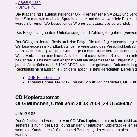
»
ABGB § 1330
»
UrhG § 78
Die Kläger sind Hauptdarsteller der ORF-Fernsehserie MA 2412 und verk
ihrer Stimmen wie auch die Sprachmelodie und der verwendete Dialekt s
wurden für einen Werbespot eines Wiener Landtagsclubs verwendet.
Das Erstgericht gab dem Unterlassungs- und Zahlungsbegehren (Verwend
Der OGH gab der ao. Revision keine Folge. Die unbefugte Verwendung eine
Werbezwecken im Rundfunk stellt eine Verletzung des Persönlichkeitssch
Bildnisschutz des § 78 UrhG Grundlage für eine Urteilsveröffentlichung. D
Weiterverbreitung unrichtiger Ansichten entgegenwirken. Sie soll den e
bewahren. Es besteht kein Anspruch auf ein angemessenes Entgelt iSd §
jedoch Ansprüche nach § 1041 ABGB, wenn der geldwerte Bekanntheitsgra
Rechtsguts nicht ausschließlich dem  abschließend geregelten  Bereich
OGH-Entscheidung
Thomas Höhne, MA 2412 und der Schutz von characters, MR 200
CD-Kopierautomat
OLG München, Urteil vom 20.03.2003, 29 U 5494/02
» UrhG § 53
Der Aufsteller und Vertreiber von CD-Münzkopierautomaten kann nicht 
seinerseits nur in der Beteiligung an den unerlaubten Kopiertätigkeite
wenn die Kunden des Aufstellers bei Benutzung der Automaten nicht in den
kommen.