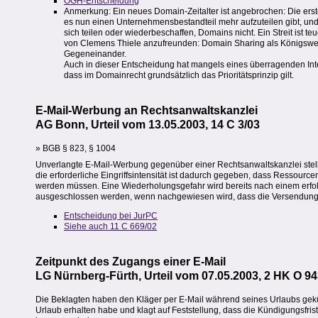
OGH-Entscheidung
Anmerkung: Ein neues Domain-Zeitalter ist angebrochen: Die er
es nun einen Unternehmensbestandteil mehr aufzuteilen gibt, u
sich teilen oder wiederbeschaffen, Domains nicht. Ein Streit ist te
von Clemens Thiele anzufreunden: Domain Sharing als Königsweg
Gegeneinander.
Auch in dieser Entscheidung hat mangels eines überragenden Inter
dass im Domainrecht grundsätzlich das Prioritätsprinzip gilt.
E-Mail-Werbung an Rechtsanwaltskanzlei
AG Bonn, Urteil vom 13.05.2003, 14 C 3/03
» BGB § 823, § 1004
Unverlangte E-Mail-Werbung gegenüber einer Rechtsanwaltskanzlei stellt
die erforderliche Eingriffsintensität ist dadurch gegeben, dass Ressourc
werden müssen. Eine Wiederholungsgefahr wird bereits nach einem erfo
ausgeschlossen werden, wenn nachgewiesen wird, dass die Versendung d
Entscheidung bei JurPC
Siehe auch 11 C 669/02
Zeitpunkt des Zugangs einer E-Mail
LG Nürnberg-Fürth, Urteil vom 07.05.2003, 2 HK O 94
Die Beklagten haben den Kläger per E-Mail während seines Urlaubs gekü
Urlaub erhalten habe und klagt auf Feststellung, dass die Kündigungsfris