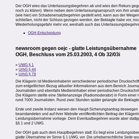
Der OGH wies das Unterlassungsbegehren ab und wies den Rekurs gege
noch zu klären). Wenn neben dem Unterlassungsanspruch von ihm unabh
(wie hier) ein Schadenersatzbegehren gestellt wird, kann aus der Weige
schließen, nicht der Schluss gezogen werden, der Beklagte habe vor, n
Wiederholungsgefahr mehr vor, weshalb auch das Unterlassungsbegehre
OGH-Entscheidung
newsroom gegen oejc - glatte Leistungsübernahme
OGH, Beschluss vom 25.03.2003, 4 Ob 32/03i
»
UWG § 1
»
UrhG § 44
»
UrhG § 79
Die Klägerin ist Medieninhaberin verschiedener periodischer Druckschrif
zum entgeltlichen Bezug aktueller Informationen aus dem Bereich Journ
Journalisten und ebenfalls Medieninhaber einer periodischen Druckschrift
Die Klägerin stellte eine Stellenanzeige (Radiomoderator) in Form einer r
rund 7000 Journalisten. Rund zwei Stunden später gelangte die Beklagte 
Erste und zweite Instanz wiesen den Haupt-Sicherungsantrag deswegen 
beanstandeten und auf ihrer Website veröffentlichten Beitrag der Klägerin
Leistungsübernahme vorliege. Dem Eventualbegehren wurde aber stattge
§§ 1 und 2 UWG.
Der OGH gab auch dem Hauptbegehren statt: Es liegt eine Leistungsübe
glatte Übernahme im Sinne § 1 UWG, vor. Die urheberrechtliche Seite wu