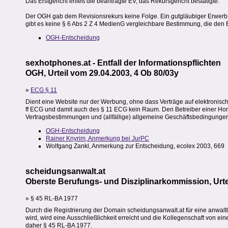
Das Erstgericht erließ die beantragte EV, das Rekursgericht bestätigte.
Der OGH gab dem Revisionsrekurs keine Folge. Ein gutgläubiger Erwerb v
gibt es keine § 6 Abs 2 Z 4 MedienG vergleichbare Bestimmung, die den Ein
OGH-Entscheidung
sexhotphones.at - Entfall der Informationspflichten
OGH, Urteil vom 29.04.2003, 4 Ob 80/03y
»
ECG § 11
Dient eine Website nur der Werbung, ohne dass Verträge auf elektronis
ff ECG und damit auch des § 11 ECG kein Raum. Den Betreiber einer Homep
Vertragsbestimmungen und (allfällige) allgemeine Geschäftsbedingunge
OGH-Entscheidung
Rainer Knyrim, Anmerkung bei JurPC
Wolfgang Zankl, Anmerkung zur Entscheidung, ecolex 2003, 669
scheidungsanwalt.at
Oberste Berufungs- und Disziplinarkommission, Urte
» § 45 RL-BA 1977
Durch die Registrierung der Domain scheidungsanwalt.at für eine anwaltl
wird, wird eine Ausschließlichkeit erreicht und die Kollegenschaft von 
daher § 45 RL-BA 1977.