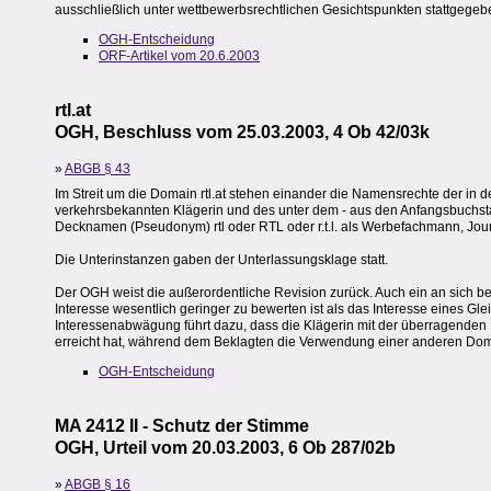
ausschließlich unter wettbewerbsrechtlichen Gesichtspunkten stattgegebe
OGH-Entscheidung
ORF-Artikel vom 20.6.2003
rtl.at
OGH, Beschluss vom 25.03.2003, 4 Ob 42/03k
»
ABGB § 43
Im Streit um die Domain rtl.at stehen einander die Namensrechte der in 
verkehrsbekannten Klägerin und des unter dem - aus den Anfangsbuchs
Decknamen (Pseudonym) rtl oder RTL oder r.t.l. als Werbefachmann, Jou
Die Unterinstanzen gaben der Unterlassungsklage statt.
Der OGH weist die außerordentliche Revision zurück. Auch ein an sich b
Interesse wesentlich geringer zu bewerten ist als das Interesse eines
Interessenabwägung führt dazu, dass die Klägerin mit der überragenden
erreicht hat, während dem Beklagten die Verwendung einer anderen Domain
OGH-Entscheidung
MA 2412 II - Schutz der Stimme
OGH, Urteil vom 20.03.2003, 6 Ob 287/02b
»
ABGB § 16