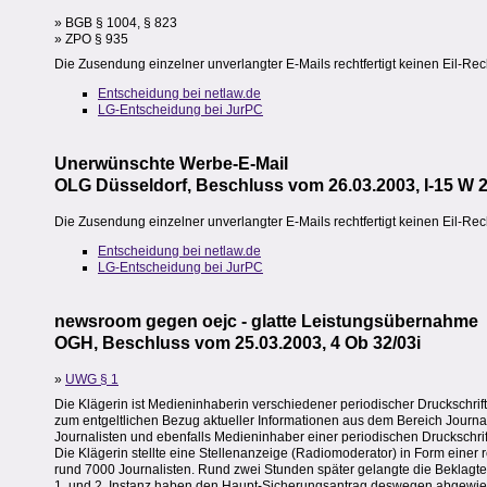
» BGB § 1004, § 823
» ZPO § 935
Die Zusendung einzelner unverlangter E-Mails rechtfertigt keinen Eil-Rec
Entscheidung bei netlaw.de
LG-Entscheidung bei JurPC
Unerwünschte Werbe-E-Mail
OLG Düsseldorf, Beschluss vom 26.03.2003, I-15 W 
Die Zusendung einzelner unverlangter E-Mails rechtfertigt keinen Eil-Rec
Entscheidung bei netlaw.de
LG-Entscheidung bei JurPC
newsroom gegen oejc - glatte Leistungsübernahme
OGH, Beschluss vom 25.03.2003, 4 Ob 32/03i
»
UWG § 1
Die Klägerin ist Medieninhaberin verschiedener periodischer Druckschrif
zum entgeltlichen Bezug aktueller Informationen aus dem Bereich Journ
Journalisten und ebenfalls Medieninhaber einer periodischen Druckschrift
Die Klägerin stellte eine Stellenanzeige (Radiomoderator) in Form einer r
rund 7000 Journalisten. Rund zwei Stunden später gelangte die Beklagte 
1. und 2. Instanz haben den Haupt-Sicherungsantrag deswegen abgewies