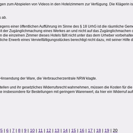
nlagen zum Abspielen von Videos in den Hotelzimmern zur Verfügung. Die Klägerin is
s ab.
liegens einer öffentlichen Aufführung im Sinne des § 18 UrhG ist die räumliche G
lichkeit der Zugänglichmachung eines Werkes an und nicht auf das Zugänglichmac
n die einzelnen Zimmer dieses Hotels fällt nicht unter das dem Urheber vorbehalte
iche Erwerb eines Vervielfältigungsstückes berechtigt nicht dazu, mit seiner Hilfe d
er Hinsendung der Ware, die Verbraucherzentrale NRW klagte.
tellen und ihr gesetzliches Widerrufsrecht wahrnehmen, müssen die Kosten für die
lte insbesondere für Bestellungen mit geringem Warenwert, da hier ein Widerruf au
|
5
|
6
|
7
|
8
|
9
|
10
|
11
|
12
|
13
|
14
|
15
|
16
|
17
|
18
|
19
|
20