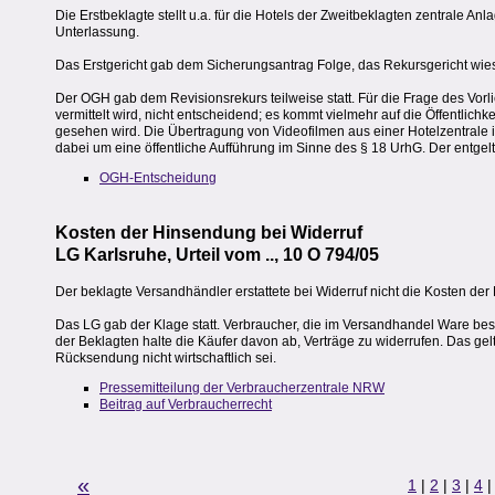
Die Erstbeklagte stellt u.a. für die Hotels der Zweitbeklagten zentrale A
Unterlassung.
Das Erstgericht gab dem Sicherungsantrag Folge, das Rekursgericht wie
Der OGH gab dem Revisionsrekurs teilweise statt. Für die Frage des Vor
vermittelt wird, nicht entscheidend; es kommt vielmehr auf die Öffent
gesehen wird. Die Übertragung von Videofilmen aus einer Hotelzentrale i
dabei um eine öffentliche Aufführung im Sinne des § 18 UrhG. Der entgeltl
OGH-Entscheidung
Kosten der Hinsendung bei Widerruf
LG Karlsruhe, Urteil vom .., 10 O 794/05
Der beklagte Versandhändler erstattete bei Widerruf nicht die Kosten d
Das LG gab der Klage statt. Verbraucher, die im Versandhandel Ware bes
der Beklagten halte die Käufer davon ab, Verträge zu widerrufen. Das ge
Rücksendung nicht wirtschaftlich sei.
Pressemitteilung der Verbraucherzentrale NRW
Beitrag auf Verbraucherrecht
«
1
|
2
|
3
|
4