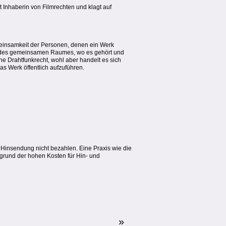
t Inhaberin von Filmrechten und klagt auf
emeinsamkeit der Personen, denen ein Werk
hen des gemeinsamen Raumes, wo es gehört und
ne Drahtfunkrecht, wohl aber handelt es sich
as Werk öffentlich aufzuführen.
 Hinsendung nicht bezahlen. Eine Praxis wie die
fgrund der hohen Kosten für Hin- und
»