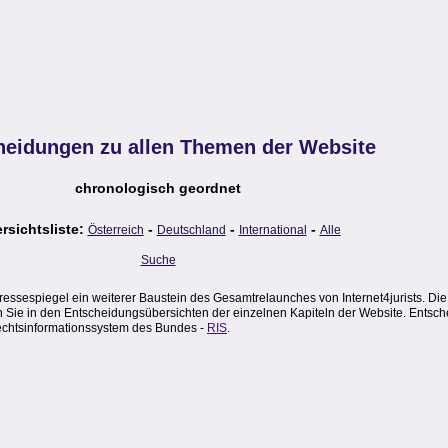
heidungen zu allen Themen der Website
chronologisch geordnet
rsichtsliste:
-
-
-
Österreich
Deutschland
International
Alle
Suche
sespiegel ein weiterer Baustein des Gesamtrelaunches von Internet4jurists. Die
en Sie in den Entscheidungsübersichten der einzelnen Kapiteln der Website. Entsch
Rechtsinformationssystem des Bundes -
RIS
.