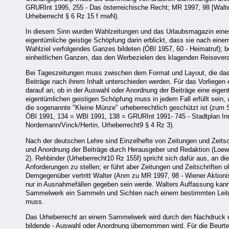
GRURInt 1995, 255 - Das österreichische Recht; MR 1997, 98 [Walte
Urheberrecht § 6 Rz 15 f mwN).
In diesem Sinn wurden Wahlzeitungen und das Urlaubsmagazin eines
eigentümliche geistige Schöpfung darin erblickt, dass sie nach eine
Wahlziel verfolgendes Ganzes bildeten (ÖBl 1957, 60 - Heimatruf);
einheitlichen Ganzen, das den Werbezielen des klagenden Reisevera
Bei Tageszeitungen muss zwischen dem Format und Layout, die das 
Beiträge nach ihrem Inhalt unterschieden werden. Für das Vorlieg
darauf an, ob in der Auswahl oder Anordnung der Beiträge eine eig
eigentümlichen geistigen Schöpfung muss in jedem Fall erfüllt sein, 
die sogenannte "Kleine Münze" urheberrechtlich geschützt ist (zum 
ÖBl 1991, 134 = WBl 1991, 138 = GRURInt 1991- 745 - Stadtplan I
Nordemann/Vinck/Hertin, Urheberrecht9 § 4 Rz 3).
Nach der deutschen Lehre sind Einzelhefte von Zeitungen und Zeitsc
und Anordnung der Beiträge durch Herausgeber und Redaktion (Loe
2). Rehbinder (Urheberrecht10 Rz 155f) spricht sich dafür aus, an d
Anforderungen zu stellen; er führt aber Zeitungen und Zeitschriften
Demgegenüber vertritt Walter (Anm zu MR 1997, 98 - Wiener Aktionis
nur in Ausnahmefällen gegeben sein werde. Walters Auffassung kan
Sammelwerk ein Sammeln und Sichten nach einem bestimmten Leitged
muss.
Das Urheberrecht an einem Sammelwerk wird durch den Nachdruck ein
bildende - Auswahl oder Anordnung übernommen wird. Für die Beurteil