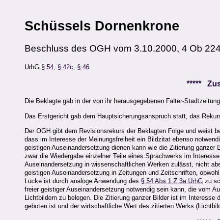
Schüssels Dornenkrone
Beschluss des OGH vom 3.10.2000, 4 Ob 22
UrhG
§ 54
,
§ 42c
,
§ 46
***** Z
Die Beklagte gab in der von ihr herausgegebenen Falter-Stadtzeitung
Das Erstgericht gab dem Hauptsicherungsanspruch statt, das Rekurs
Der OGH gibt dem Revisionsrekurs der Beklagten Folge und weist bei
dass im Interesse der Meinungsfreiheit ein Bildzitat ebenso notwen
geistigen Auseinandersetzung dienen kann wie die Zitierung ganzer 
zwar die Wiedergabe einzelner Teile eines Sprachwerks im Interesse 
Auseinandersetzung in wissenschaftlichen Werken zulässt, nicht aber 
geistigen Auseinandersetzung in Zeitungen und Zeitschriften, obwohl
Lücke ist durch analoge Anwendung des
§ 54 Abs 1 Z 3a UrhG
zu sc
freier geistiger Auseinandersetzung notwendig sein kann, die vom Au
Lichtbildern zu belegen. Die Zitierung ganzer Bilder ist im Interes
geboten ist und der wirtschaftliche Wert des zitierten Werks (Lichtbil