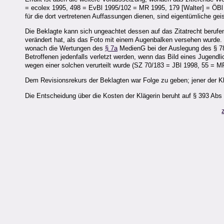
= ecolex 1995, 498 = EvBl 1995/102 = MR 1995, 179 [Walter] = ÖBl 199
für die dort vertretenen Auffassungen dienen, sind eigentümliche 
Die Beklagte kann sich ungeachtet dessen auf das Zitatrecht berufen,
verändert hat, als das Foto mit einem Augenbalken versehen wurde.
wonach die Wertungen des
§ 7a
MedienG bei der Auslegung des § 78
Betroffenen jedenfalls verletzt werden, wenn das Bild eines Jugendlic
wegen einer solchen verurteilt wurde (SZ 70/183 = JBl 1998, 55 = M
Dem Revisionsrekurs der Beklagten war Folge zu geben; jener der Klä
Die Entscheidung über die Kosten der Klägerin beruht auf § 393 Ab