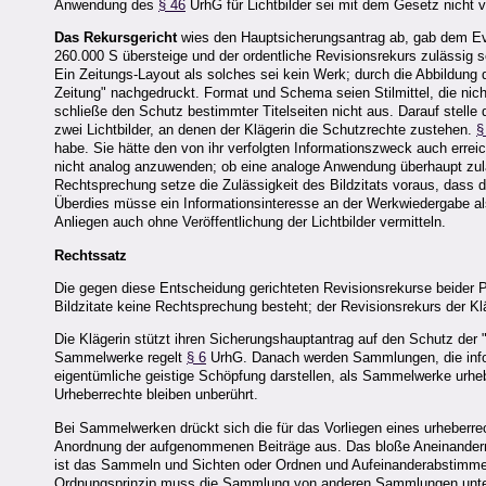
Anwendung des
§ 46
UrhG für Lichtbilder sei mit dem Gesetz nicht v
Das Rekursgericht
wies den Hauptsicherungsantrag ab, gab dem Ev
260.000 S übersteige und der ordentliche Revisionsrekurs zulässig
Ein Zeitungs-Layout als solches sei kein Werk; durch die Abbildung
Zeitung" nachgedruckt. Format und Schema seien Stilmittel, die nich
schließe den Schutz bestimmter Titelseiten nicht aus. Darauf stell
zwei Lichtbilder, an denen der Klägerin die Schutzrechte zustehen.
§
habe. Sie hätte den von ihr verfolgten Informationszweck auch errei
nicht analog anzuwenden; ob eine analoge Anwendung überhaupt zulä
Rechtsprechung setze die Zulässigkeit des Bildzitats voraus, dass
Überdies müsse ein Informationsinteresse an der Werkwiedergabe als 
Anliegen auch ohne Veröffentlichung der Lichtbilder vermitteln.
Rechtssatz
Die gegen diese Entscheidung gerichteten Revisionsrekurse beider P
Bildzitate keine Rechtsprechung besteht; der Revisionsrekurs der Kläg
Die Klägerin stützt ihren Sicherungshauptantrag auf den Schutz de
Sammelwerke regelt
§ 6
UrhG. Danach werden Sammlungen, die infol
eigentümliche geistige Schöpfung darstellen, als Sammelwerke urh
Urheberrechte bleiben unberührt.
Bei Sammelwerken drückt sich die für das Vorliegen eines urheberr
Anordnung der aufgenommenen Beiträge aus. Das bloße Aneinanderrei
ist das Sammeln und Sichten oder Ordnen und Aufeinanderabstimmen
Ordnungsprinzip muss die Sammlung von anderen Sammlungen unters