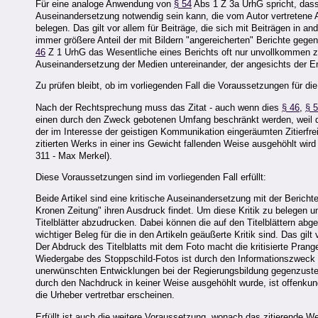
Für eine analoge Anwendung von
§ 54
Abs 1 Z 3a UrhG spricht, dass 
Auseinandersetzung notwendig sein kann, die vom Autor vertretene Au
belegen. Das gilt vor allem für Beiträge, die sich mit Beiträgen in a
immer größere Anteil der mit Bildern "angereicherten" Berichte gege
46
Z 1 UrhG das Wesentliche eines Berichts oft nur unvollkommen zum
Auseinandersetzung der Medien untereinander, der angesichts der E
Zu prüfen bleibt, ob im vorliegenden Fall die Voraussetzungen für die 
Nach der Rechtsprechung muss das Zitat - auch wenn dies
§ 46
,
§ 
einen durch den Zweck gebotenen Umfang beschränkt werden, weil da
der im Interesse der geistigen Kommunikation eingeräumten Zitierfreih
zitierten Werks in einer ins Gewicht fallenden Weise ausgehöhlt wi
311 - Max Merkel).
Diese Voraussetzungen sind im vorliegenden Fall erfüllt:
Beide Artikel sind eine kritische Auseinandersetzung mit der Berichter
Kronen Zeitung" ihren Ausdruck findet. Um diese Kritik zu belegen u
Titelblätter abzudrucken. Dabei können die auf den Titelblättern abg
wichtiger Beleg für die in den Artikeln geäußerte Kritik sind. Das gi
Der Abdruck des Titelblatts mit dem Foto macht die kritisierte Prang
Wiedergabe des Stoppschild-Fotos ist durch den Informationszweck ger
unerwünschten Entwicklungen bei der Regierungsbildung gegenzusteue
durch den Nachdruck in keiner Weise ausgehöhlt wurde, ist offenkund
die Urheber vertretbar erscheinen.
Erfüllt ist auch die weitere Voraussetzung, wonach das zitierende 