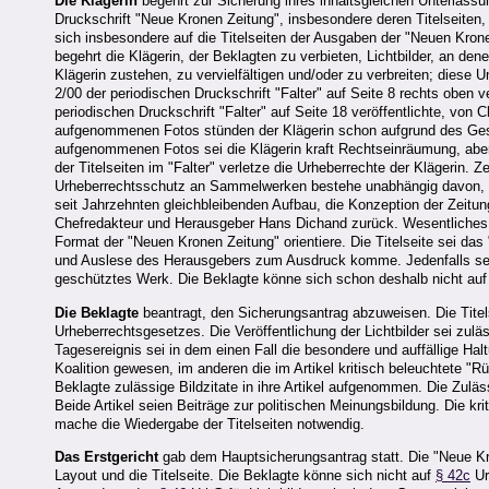
Die Klägerin
begehrt zur Sicherung ihres inhaltsgleichen Unterlass
Druckschrift "Neue Kronen Zeitung", insbesondere deren Titelseiten, 
sich insbesondere auf die Titelseiten der Ausgaben der "Neuen Krone
begehrt die Klägerin, der Beklagten zu verbieten, Lichtbilder, an de
Klägerin zustehen, zu vervielfältigen und/oder zu verbreiten; diese 
2/00 der periodischen Druckschrift "Falter" auf Seite 8 rechts oben
periodischen Druckschrift "Falter" auf Seite 18 veröffentlichte, von
aufgenommenen Fotos stünden der Klägerin schon aufgrund des Gesetz
aufgenommenen Fotos sei die Klägerin kraft Rechtseinräumung, aber
der Titelseiten im "Falter" verletze die Urheberrechte der Klägerin
Urheberrechtsschutz an Sammelwerken bestehe unabhängig davon, ob 
seit Jahrzehnten gleichbleibenden Aufbau, die Konzeption der Zeitu
Chefredakteur und Herausgeber Hans Dichand zurück. Wesentliches El
Format der "Neuen Kronen Zeitung" orientiere. Die Titelseite sei 
und Auslese des Herausgebers zum Ausdruck komme. Jedenfalls sei a
geschütztes Werk. Die Beklagte könne sich schon deshalb nicht au
Die Beklagte
beantragt, den Sicherungsantrag abzuweisen. Die Tite
Urheberrechtsgesetzes. Die Veröffentlichung der Lichtbilder sei zulä
Tagesereignis sei in dem einen Fall die besondere und auffällige Ha
Koalition gewesen, im anderen die im Artikel kritisch beleuchtete "R
Beklagte zulässige Bildzitate in ihre Artikel aufgenommen. Die Zulä
Beide Artikel seien Beiträge zur politischen Meinungsbildung. Die k
mache die Wiedergabe der Titelseiten notwendig.
Das Erstgericht
gab dem Hauptsicherungsantrag statt. Die "Neue K
Layout und die Titelseite. Die Beklagte könne sich nicht auf
§ 42c
Ur