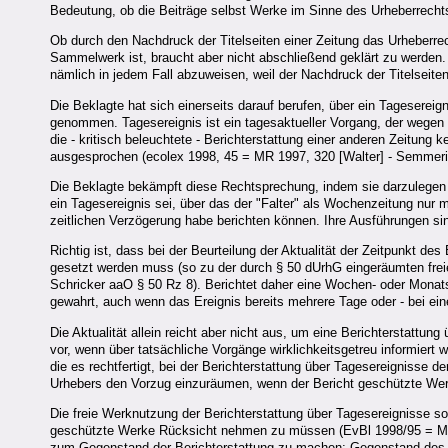
Bedeutung, ob die Beiträge selbst Werke im Sinne des Urheberrech
Ob durch den Nachdruck der Titelseiten einer Zeitung das Urheberre
Sammelwerk ist, braucht aber nicht abschließend geklärt zu werden. 
nämlich in jedem Fall abzuweisen, weil der Nachdruck der Titelseite
Die Beklagte hat sich einerseits darauf berufen, über ein Tagesereign
genommen. Tagesereignis ist ein tagesaktueller Vorgang, der wegen 
die - kritisch beleuchtete - Berichterstattung einer anderen Zeitung k
ausgesprochen (ecolex 1998, 45 = MR 1997, 320 [Walter] - Semmer
Die Beklagte bekämpft diese Rechtsprechung, indem sie darzulegen ve
ein Tagesereignis sei, über das der "Falter" als Wochenzeitung nur 
zeitlichen Verzögerung habe berichten können. Ihre Ausführungen s
Richtig ist, dass bei der Beurteilung der Aktualität der Zeitpunkt 
gesetzt werden muss (so zu der durch § 50 dUrhG eingeräumten freie
Schricker aaO § 50 Rz 8). Berichtet daher eine Wochen- oder Monatssc
gewahrt, auch wenn das Ereignis bereits mehrere Tage oder - bei ei
Die Aktualität allein reicht aber nicht aus, um eine Berichterstattung
vor, wenn über tatsächliche Vorgänge wirklichkeitsgetreu informiert w
die es rechtfertigt, bei der Berichterstattung über Tagesereignisse
Urhebers den Vorzug einzuräumen, wenn der Bericht geschützte We
Die freie Werknutzung der Berichterstattung über Tagesereignisse sol
geschützte Werke Rücksicht nehmen zu müssen (EvBl 1998/95 = MR 19
zum Gegenstand der Berichterstattung zu machen; Gegenstand des wi