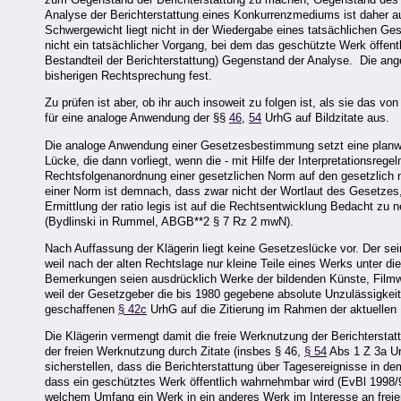
Analyse der Berichterstattung eines Konkurrenzmediums ist daher au
Schwergewicht liegt nicht in der Wiedergabe eines tatsächlichen Ge
nicht ein tatsächlicher Vorgang, bei dem das geschützte Werk öffent
Bestandteil der Berichterstattung) Gegenstand der Analyse. Die ang
bisherigen Rechtsprechung fest.
Zu prüfen ist aber, ob ihr auch insoweit zu folgen ist, als sie das v
für eine analoge Anwendung der §§
46
,
54
UrhG auf Bildzitate aus.
Die analoge Anwendung einer Gesetzesbestimmung setzt eine planwid
Lücke, die dann vorliegt, wenn die - mit Hilfe der Interpretationsrege
Rechtsfolgenanordnung einer gesetzlichen Norm auf den gesetzlich ni
einer Norm ist demnach, dass zwar nicht der Wortlaut des Gesetzes, 
Ermittlung der ratio legis ist auf die Rechtsentwicklung Bedacht zu
(Bydlinski in Rummel, ABGB**2 § 7 Rz 2 mwN).
Nach Auffassung der Klägerin liegt keine Gesetzeslücke vor. Der se
weil nach der alten Rechtslage nur kleine Teile eines Werks unter d
Bemerkungen seien ausdrücklich Werke der bildenden Künste, Filmwer
weil der Gesetzgeber die bis 1980 gegebene absolute Unzulässigkeit
geschaffenen
§ 42c
UrhG auf die Zitierung im Rahmen der aktuellen
Die Klägerin vermengt damit die freie Werknutzung der Berichtersta
der freien Werknutzung durch Zitate (insbes § 46,
§ 54
Abs 1 Z 3a Ur
sicherstellen, dass die Berichterstattung über Tagesereignisse in d
dass ein geschütztes Werk öffentlich wahrnehmbar wird (EvBl 1998/9
welchem Umfang ein Werk in ein anderes Werk im Interesse an freie