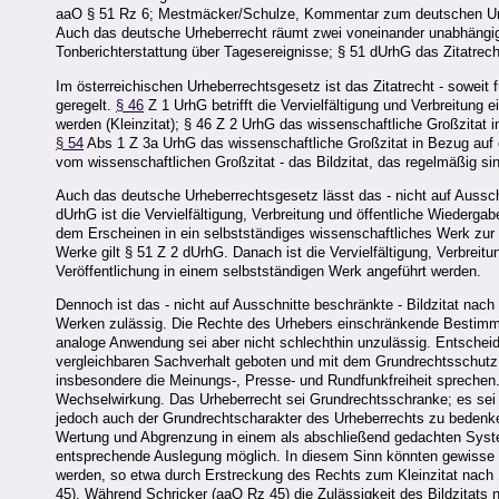
aaO § 51 Rz 6; Mestmäcker/Schulze, Kommentar zum deutschen Urh
Auch das deutsche Urheberrecht räumt zwei voneinander unabhängige
Tonberichterstattung über Tagesereignisse; § 51 dUrhG das Zitatrec
Im österreichischen Urheberrechtsgesetz ist das Zitatrecht - soweit 
geregelt.
§ 46
Z 1 UrhG betrifft die Vervielfältigung und Verbreitung
werden (Kleinzitat); § 46 Z 2 UrhG das wissenschaftliche Großzitat
§ 54
Abs 1 Z 3a UrhG das wissenschaftliche Großzitat in Bezug auf e
vom wissenschaftlichen Großzitat - das Bildzitat, das regelmäßig s
Auch das deutsche Urheberrechtsgesetz lässt das - nicht auf Ausschn
dUrhG ist die Vervielfältigung, Verbreitung und öffentliche Wieder
dem Erscheinen in ein selbstständiges wissenschaftliches Werk zur
Werke gilt § 51 Z 2 dUrhG. Danach ist die Vervielfältigung, Verbreit
Veröffentlichung in einem selbstständigen Werk angeführt werden.
Dennoch ist das - nicht auf Ausschnitte beschränkte - Bildzitat nac
Werken zulässig. Die Rechte des Urhebers einschränkende Bestimm
analoge Anwendung sei aber nicht schlechthin unzulässig. Entschei
vergleichbaren Sachverhalt geboten und mit dem Grundrechtsschutz
insbesondere die Meinungs-, Presse- und Rundfunkfreiheit spreche
Wechselwirkung. Das Urheberrecht sei Grundrechtsschranke; es sei 
jedoch auch der Grundrechtscharakter des Urheberrechts zu bedenk
Wertung und Abgrenzung in einem als abschließend gedachten Syste
entsprechende Auslegung möglich. In diesem Sinn könnten gewisse 
werden, so etwa durch Erstreckung des Rechts zum Kleinzitat nach § 
45). Während Schricker (aaO Rz 45) die Zulässigkeit des Bildzitats