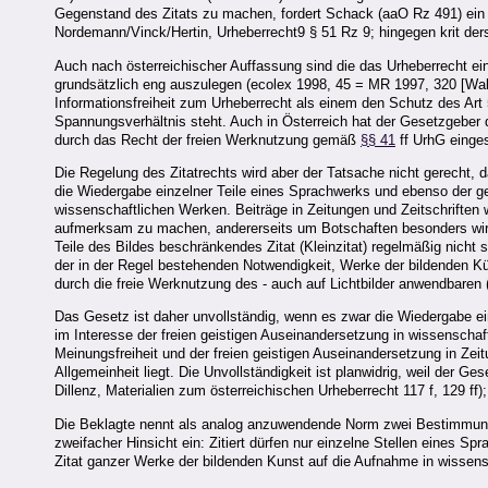
Gegenstand des Zitats zu machen, fordert Schack (aaO Rz 491) ein s
Nordemann/Vinck/Hertin, Urheberrecht9 § 51 Rz 9; hingegen krit de
Auch nach österreichischer Auffassung sind die das Urheberrecht 
grundsätzlich eng auszulegen (ecolex 1998, 45 = MR 1997, 320 [Wal
Informationsfreiheit zum Urheberrecht als einem den Schutz des Ar
Spannungsverhältnis steht. Auch in Österreich hat der Gesetzgebe
durch das Recht der freien Werknutzung gemäß
§§ 41
ff UrhG einges
Die Regelung des Zitatrechts wird aber der Tatsache nicht gerecht, 
die Wiedergabe einzelner Teile eines Sprachwerks und ebenso der ge
wissenschaftlichen Werken. Beiträge in Zeitungen und Zeitschriften w
aufmerksam zu machen, andererseits um Botschaften besonders wirkung
Teile des Bildes beschränkendes Zitat (Kleinzitat) regelmäßig nicht 
der in der Regel bestehenden Notwendigkeit, Werke der bildenden K
durch die freie Werknutzung des - auch auf Lichtbilder anwendbaren 
Das Gesetz ist daher unvollständig, wenn es zwar die Wiedergabe ei
im Interesse der freien geistigen Auseinandersetzung in wissenschaft
Meinungsfreiheit und der freien geistigen Auseinandersetzung in Zei
Allgemeinheit liegt. Die Unvollständigkeit ist planwidrig, weil der 
Dillenz, Materialien zum österreichischen Urheberrecht 117 f, 129 ff)
Die Beklagte nennt als analog anzuwendende Norm zwei Bestimmu
zweifacher Hinsicht ein: Zitiert dürfen nur einzelne Stellen eines S
Zitat ganzer Werke der bildenden Kunst auf die Aufnahme in wissens