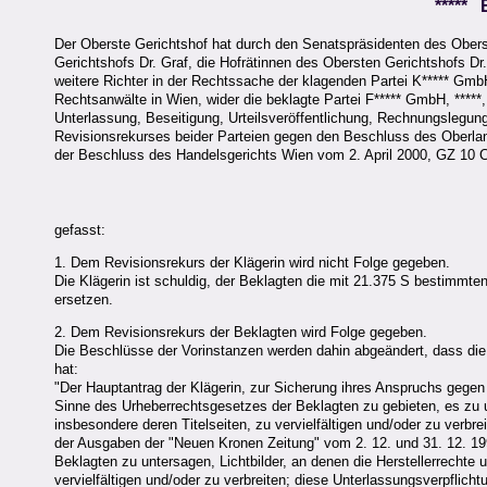
*****
Der Oberste Gerichtshof hat durch den Senatspräsidenten des Obers
Gerichtshofs Dr. Graf, die Hofrätinnen des Obersten Gerichtshofs Dr
weitere Richter in der Rechtssache der klagenden Partei K***** GmbH
Rechtsanwälte in Wien, wider die beklagte Partei F***** GmbH, *****
Unterlassung, Beseitigung, Urteilsveröffentlichung, Rechnungslegung 
Revisionsrekurses beider Parteien gegen den Beschluss des Oberla
der Beschluss des Handelsgerichts Wien vom 2. April 2000, GZ 10 Cg
gefasst:
1. Dem Revisionsrekurs der Klägerin wird nicht Folge gegeben.
Die Klägerin ist schuldig, der Beklagten die mit 21.375 S bestimmt
ersetzen.
2. Dem Revisionsrekurs der Beklagten wird Folge gegeben.
Die Beschlüsse der Vorinstanzen werden dahin abgeändert, dass die E
hat:
"Der Hauptantrag der Klägerin, zur Sicherung ihres Anspruchs gegen
Sinne des Urheberrechtsgesetzes der Beklagten zu gebieten, es zu un
insbesondere deren Titelseiten, zu vervielfältigen und/oder zu verbre
der Ausgaben der "Neuen Kronen Zeitung" vom 2. 12. und 31. 12. 199
Beklagten zu untersagen, Lichtbilder, an denen die Herstellerrechte
vervielfältigen und/oder zu verbreiten; diese Unterlassungsverpflich