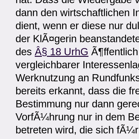
dann den wirtschaftlichen 
dient, wenn er diese nur dul
der KlÃ¤gerin beanstandete
des
Â§ 18 UrhG
Ã¶ffentlich
vergleichbarer Interessenl
Werknutzung an Rundfunk
bereits erkannt, dass die f
Bestimmung nur dann gerecht
VorfÃ¼hrung nur in dem Ber
betreten wird, die sich fÃ¼