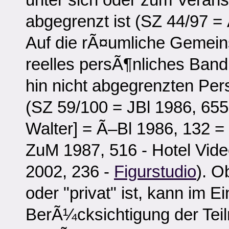
abgegrenzt ist (SZ 44/97 =
Auf die rÃ¤umliche Gemeins
reelles persÃ¶nliches Ba
hin nicht abgegrenzten Per
(SZ 59/100 = JBl 1986, 655
Walter] = Ã–Bl 1986, 132 =
ZuM 1987, 516 - Hotel Vide
2002, 236 -
Figurstudio
). O
oder "privat" ist, kann im Ei
BerÃ¼cksichtigung der Te