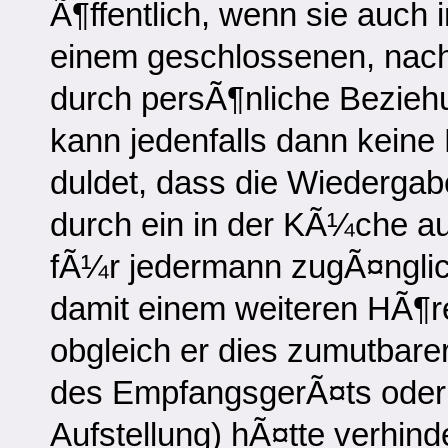
Ã¶ffentlich, wenn sie auch
einem geschlossenen, nac
durch persÃ¶nliche Bezie
kann jedenfalls dann keine
duldet, dass die Wiederga
durch ein in der KÃ¼che au
fÃ¼r jedermann zugÃ¤nglic
damit einem weiteren HÃ¶re
obgleich er dies zumutbare
des EmpfangsgerÃ¤ts oder
Aufstellung) hÃ¤tte verhind