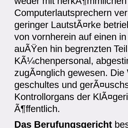
weder mit herkÃ¶mmlichen
Computerlautsprechern ver
geringer LautstÃ¤rke betri
von vornherein auf einen i
auÃŸen hin begrenzten Tei
KÃ¼chenpersonal, abgestim
zugÃ¤nglich gewesen. Die 
geschultes und gerÃ¤uschs
Kontrollorgans der KlÃ¤ger
Ã¶ffentlich.
Das Berufungsgericht
bes