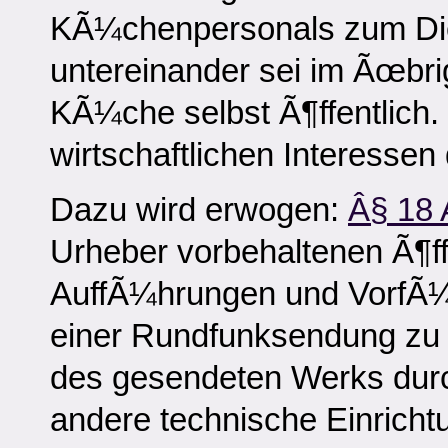
KÃ¼chenpersonals zum Die
untereinander sei im Ãœbri
KÃ¼che selbst Ã¶ffentlich.
wirtschaftlichen Interesse
Dazu wird erwogen:
Â§ 18 
Urheber vorbehaltenen Ã¶ff
AuffÃ¼hrungen und VorfÃ
einer Rundfunksendung zu 
des gesendeten Werks durc
andere technische Einrich