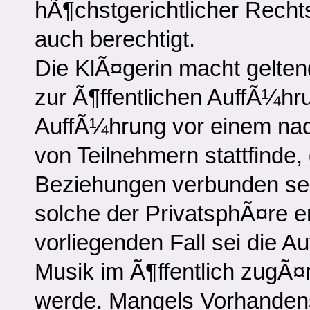
hÃ¶chstgerichtlicher Recht
auch berechtigt.
Die KlÃ¤gerin macht gelten
zur Ã¶ffentlichen AuffÃ¼hru
AuffÃ¼hrung vor einem na
von Teilnehmern stattfinde,
Beziehungen verbunden sei
solche der PrivatsphÃ¤re e
vorliegenden Fall sei die Au
Musik im Ã¶ffentlich zugÃ
werde. Mangels Vorhandens