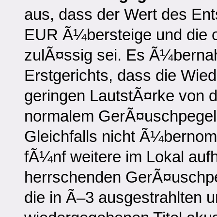
aus, dass der Wert des En
EUR Ã¼bersteige und die or
zulÃ¤ssig sei. Es Ã¼bernah
Erstgerichts, dass die Wied
geringen LautstÃ¤rke von 
normalem GerÃ¤uschpegel 
Gleichfalls nicht Ã¼bernom
fÃ¼nf weitere im Lokal auf
herrschenden GerÃ¤uschpeg
die in Ã–3 ausgestrahlten 