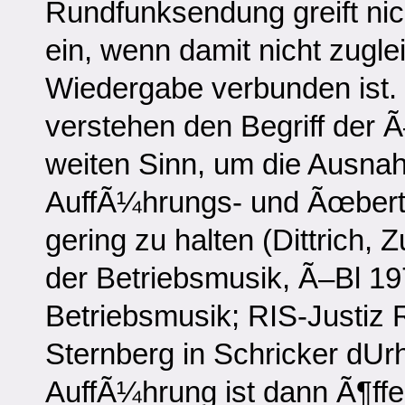
Rundfunksendung greift nic
ein, wenn damit nicht zugle
Wiedergabe verbunden ist.
verstehen den Begriff der Ã–
weiten Sinn, um die Ausna
AuffÃ¼hrungs- und Ãœbert
gering zu halten (Dittrich, 
der Betriebsmusik, Ã–Bl 19
Betriebsmusik; RIS-Justiz
Sternberg in Schricker dUr
AuffÃ¼hrung ist dann Ã¶ffen