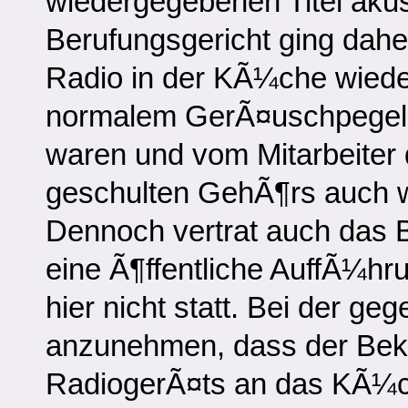
wiedergegebenen Titel ak
Berufungsgericht ging dah
Radio in der KÃ¼che wiede
normalem GerÃ¤uschpegel 
waren und vom Mitarbeiter 
geschulten GehÃ¶rs auch
Dennoch vertrat auch das B
eine Ã¶ffentliche AuffÃ¼h
hier nicht statt. Bei der ge
anzunehmen, dass der Bek
RadiogerÃ¤ts an das KÃ¼c