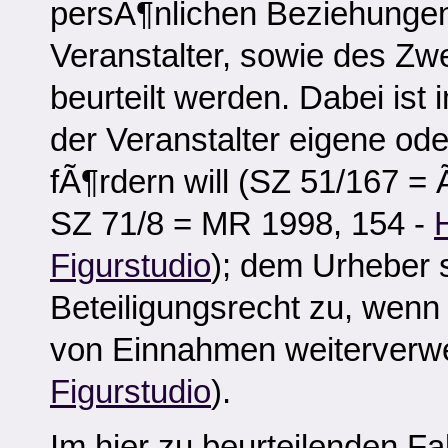
persÃ¶nlichen Beziehunge
Veranstalter, sowie des 
beurteilt werden. Dabei ist
der Veranstalter eigene od
fÃ¶rdern will (SZ 51/167 = 
SZ 71/8 = MR 1998, 154 -
Figurstudio
); dem Urheber s
Beteiligungsrecht zu, wenn
von Einnahmen weiterverwe
Figurstudio
).
Im hier zu beurteilenden Fal