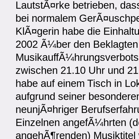
LautstÃ¤rke betrieben, da
bei normalem GerÃ¤uschpeg
KlÃ¤gerin habe die Einhalt
2002 Ã¼ber den Beklagten
MusikauffÃ¼hrungsverbots a
zwischen 21.10 Uhr und 21.45
habe auf einem Tisch in L
aufgrund seiner besondere
neunjÃ¤hriger Berufserfah
Einzelnen angefÃ¼hrten (
angehÃ¶renden) Musiktitel