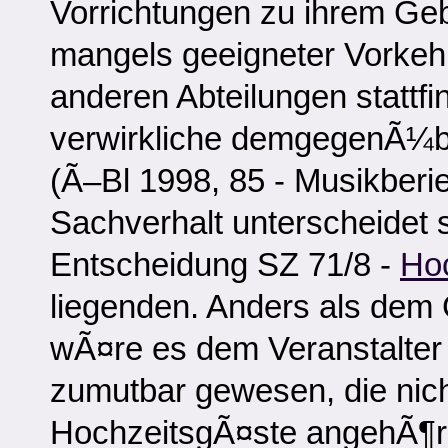
Vorrichtungen zu ihrem Geb
mangels geeigneter Vorkeh
anderen Abteilungen stattf
verwirkliche demgegenÃ¼b
(Ã–Bl 1998, 85 - Musikberie
Sachverhalt unterscheidet 
Entscheidung SZ 71/8 -
Ho
liegenden. Anders als dem 
wÃ¤re es dem Veranstalter 
zumutbar gewesen, die nich
HochzeitsgÃ¤ste angehÃ¶r