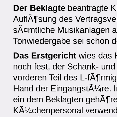
Der Beklagte
beantragte K
AuflÃ¶sung des Vertragsver
sÃ¤mtliche Musikanlagen au
Tonwiedergabe sei schon d
Das Erstgericht
wies das K
noch fest, der Schank- un
vorderen Teil des L-fÃ¶rmig
Hand der EingangstÃ¼re. 
ein dem Beklagten gehÃ¶r
KÃ¼chenpersonal verwendet