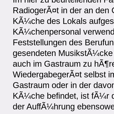
RadiogerÃ¤t in der an den
KÃ¼che des Lokals aufgest
KÃ¼chenpersonal verwende
Feststellungen des Berufun
gesendeten MusikstÃ¼cke
auch im Gastraum zu hÃ¶re
WiedergabegerÃ¤t selbst im
Gastraum oder in der davo
KÃ¼che befindet, ist fÃ¼r d
der AuffÃ¼hrung ebensowe