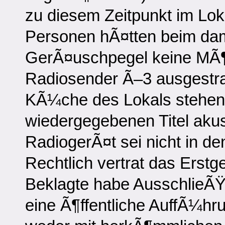
zu diesem Zeitpunkt im Lo
Personen hÃ¤tten beim da
GerÃ¤uschpegel keine MÃ¶g
Radiosender Ã–3 ausgestra
KÃ¼che des Lokals stehen
wiedergegebenen Titel ak
RadiogerÃ¤t sei nicht in d
Rechtlich vertrat das Erstge
Beklagte habe AusschlieÃŸli
eine Ã¶ffentliche AuffÃ¼hr