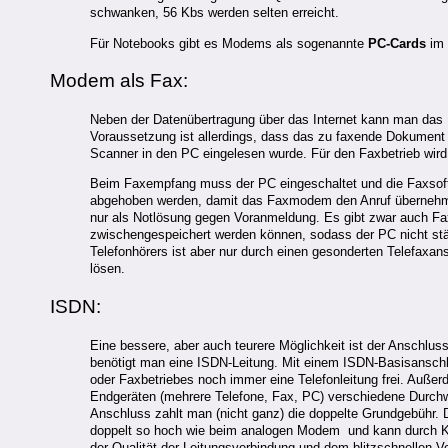
schwanken, 56 Kbs werden selten erreicht.
Für Notebooks gibt es Modems als sogenannte
PC-Cards
im 
Modem als Fax:
Neben der Datenübertragung über das Internet kann man d
Voraussetzung ist allerdings, dass das zu faxende Dokument 
Scanner in den PC eingelesen wurde. Für den Faxbetrieb wird 
Beim Faxempfang muss der PC eingeschaltet und die Faxsoftw
abgehoben werden, damit das Faxmodem den Anruf übernehme
nur als Notlösung gegen Voranmeldung. Es gibt zwar auch F
zwischengespeichert werden können, sodass der PC nicht stä
Telefonhörers ist aber nur durch einen gesonderten Telefaxa
lösen.
ISDN:
Eine bessere, aber auch teurere Möglichkeit ist der Anschlus
benötigt man eine ISDN-Leitung. Mit einem ISDN-Basisanschlu
oder Faxbetriebes noch immer eine Telefonleitung frei. Auße
Endgeräten (mehrere Telefone, Fax, PC) verschiedene Durch
Anschluss zahlt man (nicht ganz) die doppelte Grundgebühr. 
doppelt so hoch wie beim analogen Modem und kann durch Kan
der Qualität der Leitungsverbindung und dem blitzschnellen V