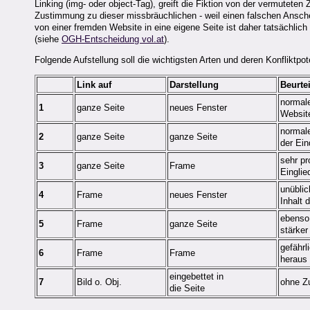
Linking (img- oder object-Tag), greift die Fiktion von der vermutete
Zustimmung zu dieser missbräuchlichen - weil einen falschen Ansch
von einer fremden Website in eine eigene Seite ist daher tatsächlic
(siehe
OGH-Entscheidung vol.at
).
Folgende Aufstellung soll die wichtigsten Arten und deren Konfliktpote
Link auf
Darstellung
Beurte
normal
1
ganze Seite
neues Fenster
Websit
normale
2
ganze Seite
ganze Seite
der Ein
sehr pr
3
ganze Seite
Frame
Einglie
unüblic
4
Frame
neues Fenster
Inhalt 
ebenso;
5
Frame
ganze Seite
stärker
gefährl
6
Frame
Frame
heraus 
eingebettet in
7
Bild o. Obj.
ohne Z
die Seite