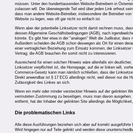
müssen. Unter den hunderttausenden Website-Betreibern in Österreich 
zulassen will. Der überwiegende Teil wird über jeden Link erfreut se
dass man andere Website-Betreiber, insbesondere die Betreiber von
Website zu legen, was oft gar nicht so einfach ist.
Wenn aber der potentielle Linksetzer nicht damit rechnen muss, da
dessen Allgemeine Geschäftsbedingungen (AGB), nach irgendwelchen 
könnte. Es gibt hier etwa in der "analogen" Welt die Judikatur, da
Außerdem scheiden die AGB schon deswegen als Ort für einen derarti
einer vertraglichen Beziehung zum Einsatz kommen; der Linksetzer sc
Vertrag; die AGB brauchen ihn somit nicht zu interessieren.
Ausreichend für einen solchen Hinweis wäre allenfalls ein deutlicher
Linksetzer verpflichtet ist, die Homepage, auf die er linken will, v
Commerce-Gesetz kann man nämlich schließen, dass der Linksetzer e
Direkt anwendbar ist § 17 ECG allerdings nicht, weil dieser nur die Ha
Zulässigkeit des Linkes an sich.
Wenn ein mehr oder minder versteckter Hinweis auf der gelinkten Webs
vermuteten Zustimmung zu beseitigen, muss man davon ausgehen, das
entfernt, hat der Inhaber der gelinkten Site allerdings die Möglichk
Die problematischen Links
Alle diese Ausführungen beziehen sich aber auf korrekt ausgeführte L
Wird hingegen nur auf Teile gelinkt und werden diese ununterscheidb