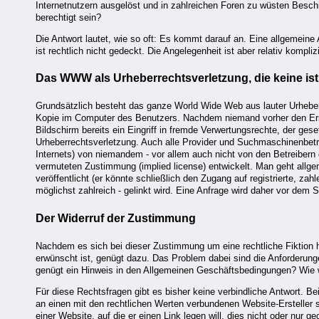
Internetnutzern ausgelöst und in zahlreichen Foren zu wüsten Besc
berechtigt sein?
Die Antwort lautet, wie so oft: Es kommt darauf an. Eine allgemeine
ist rechtlich nicht gedeckt. Die Angelegenheit ist aber relativ komplizi
Das WWW als Urheberrechtsverletzung, die keine ist
Grundsätzlich besteht das ganze World Wide Web aus lauter Urheberr
Kopie im Computer des Benutzers. Nachdem niemand vorher den Erstell
Bildschirm bereits ein Eingriff in fremde Verwertungsrechte, der geset
Urheberrechtsverletzung. Auch alle Provider und Suchmaschinenbetr
Internets) von niemandem - vor allem auch nicht von den Betreibern d
vermuteten Zustimmung (implied license) entwickelt. Man geht all
veröffentlicht (er könnte schließlich den Zugang auf registrierte, za
möglichst zahlreich - gelinkt wird. Eine Anfrage wird daher vor dem 
Der Widerruf der Zustimmung
Nachdem es sich bei dieser Zustimmung um eine rechtliche Fiktion han
erwünscht ist, genügt dazu. Das Problem dabei sind die Anforderun
genügt ein Hinweis in den Allgemeinen Geschäftsbedingungen? Wie w
Für diese Rechtsfragen gibt es bisher keine verbindliche Antwort. B
an einen mit den rechtlichen Werten verbundenen Website-Ersteller s
einer Website, auf die er einen Link legen will, dies nicht oder nur