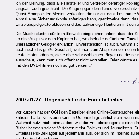
ich der Meinung, dass alle Hersteller und Vertreiber derartiger kopi
langsam auch geschieht. Die Klage gegen den iTunes-Kopierschutz v
Quasi-Monopolisten Medien verkaufen, die nur auf ganz bestimmte 
einmal eine Sicherungskopie anfertigen kann, geschweige denn, dass
Einzelabspielgeräte ablösen und das aufwändige Hantieren mit den em
Die Musikindustrie dürfte mittlerweile eingesehen haben, dass der 
so eine Angst vor dem Kopieren hat, wo doch der gefürchtete Tausch 
unersättlicher Geldgier erklärlich. Unverständlich ist auch, warum sic
auch noch das große Geschäft, weil man zum Abspielen der neuen M
Leute leisten können, diese aber sehr wohl einen Player und die n
ausschaut, kann man sich offenbar nicht vorstellen. Oder könnte es v
mit den DVD-Filmen noch so gut verdient?
2007-01-27 Ungemach für die Forenbetreiber
Vor kurzem hat der OGH den Betreiber eines Online-Gästebuches ein
kritisiert hatte. Kritisieren kann in Österreich gefährlich sein, wen
Wahrheit nutzt nicht einmal das, weil die Entscheidungen so einzel
Bisher betrafen solche Verfahren meist Politiker und Journalisten. Du
Unterlassens-Beklagter auf jedermann aus, der sich im Internet äuß
solcher Verfahren führen.