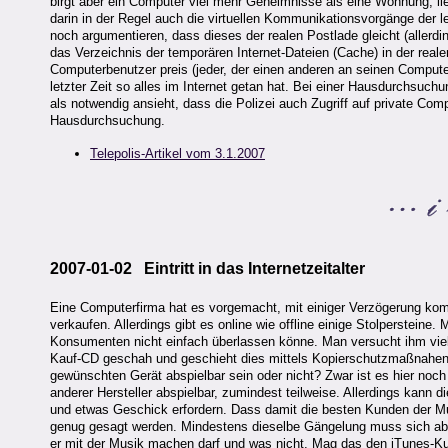
birgt aber ein Computer viel mehr Geheimnisse als eine Wohnung, lief
darin in der Regel auch die virtuellen Kommunikationsvorgänge der 
noch argumentieren, dass dieses der realen Postlade gleicht (allerdi
das Verzeichnis der temporären Internet-Dateien (Cache) in der real
Computerbenutzer preis (jeder, der einen anderen an seinen Computer 
letzter Zeit so alles im Internet getan hat. Bei einer Hausdurchsuc
als notwendig ansieht, dass die Polizei auch Zugriff auf private Co
Hausdurchsuchung.
Telepolis-Artikel vom 3.1.2007
2007-01-02 Eintritt in das Internetzeitalter
Eine Computerfirma hat es vorgemacht, mit einiger Verzögerung ko
verkaufen. Allerdings gibt es online wie offline einige Stolperstein
Konsumenten nicht einfach überlassen könne. Man versucht ihm vielm
Kauf-CD geschah und geschieht dies mittels Kopierschutzmaßnahen
gewünschten Gerät abspielbar sein oder nicht? Zwar ist es hier no
anderer Hersteller abspielbar, zumindest teilweise. Allerdings kan
und etwas Geschick erfordern. Dass damit die besten Kunden der Mus
genug gesagt werden. Mindestens dieselbe Gängelung muss sich aber
er mit der Musik machen darf und was nicht. Mag das den iTunes-Kund