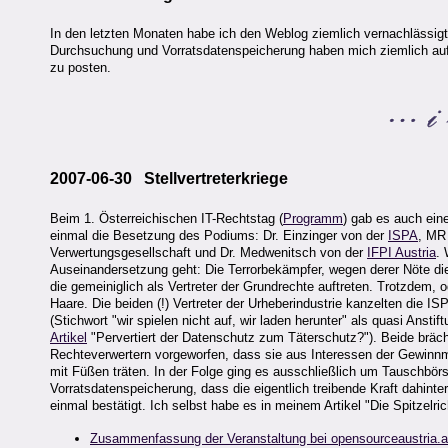
In den letzten Monaten habe ich den Weblog ziemlich vernachlässigt. 
Durchsuchung und Vorratsdatenspeicherung haben mich ziemlich auf 
zu posten.
2007-06-30 Stellvertreterkriege
Beim 1. Österreichischen IT-Rechtstag (
Programm
) gab es auch ein
einmal die Besetzung des Podiums: Dr. Einzinger von der
ISPA
, MR
Verwertungsgesellschaft und Dr. Medwenitsch von der
IFPI Austria
. 
Auseinandersetzung geht: Die Terrorbekämpfer, wegen derer Nöte die
die gemeiniglich als Vertreter der Grundrechte auftreten. Trotzdem, o
Haare. Die beiden (!) Vertreter der Urheberindustrie kanzelten die IS
(Stichwort "wir spielen nicht auf, wir laden herunter" als quasi Anst
Artikel
"Pervertiert der Datenschutz zum Täterschutz?"). Beide bräch
Rechteverwertern vorgeworfen, dass sie aus Interessen der Gewinnm
mit Füßen träten. In der Folge ging es ausschließlich um Tauschbörs
Vorratsdatenspeicherung, dass die eigentlich treibende Kraft dahinter
einmal bestätigt. Ich selbst habe es in meinem Artikel "Die Spitzelric
Zusammenfassung der Veranstaltung bei opensourceaustria.a