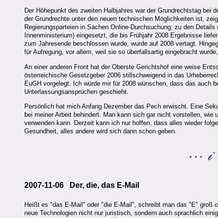
Der Höhepunkt des zweiten Halbjahres war der Grundrechtstag bei d
der Grundrechte unter den neuen technischen Möglichkeiten ist, zeig
Regierungsparteien in Sachen Online-Durchsuchung; zu den Details d
Innenministerium) eingesetzt, die bis Frühjahr 2008 Ergebnisse lief
zum Jahresende beschlossen wurde, wurde auf 2008 vertagt. Hingege
für Aufregung, vor allem, weil sie so überfallsartig eingebracht w
An einer anderen Front hat der Oberste Gerichtshof eine weise Entsche
österreichische Gesetzgeber 2006 stillschweigend in das Urheberre
EuGH vorgelegt. Ich würde mir für 2008 wünschen, dass das auch be
Unterlassungsansprüchen geschieht.
Persönlich hat mich Anfang Dezember das Pech erwischt. Eine Seku
bei meiner Arbeit behindert. Man kann sich gar nicht vorstellen, w
verwenden kann. Derzeit kann ich nur hoffen, dass alles wieder folg
Gesundheit, alles andere wird sich dann schon geben.
2007-11-06 Der, die, das E-Mail
Heißt es "das E-Mail" oder "die E-Mail", schreibt man das "E" groß o
neue Technologien nicht nur juristisch, sondern auch sprachlich eini