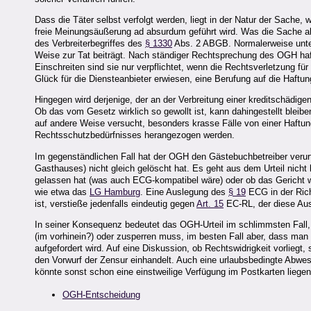
Dass die Täter selbst verfolgt werden, liegt in der Natur der Sache,
freie Meinungsäußerung ad absurdum geführt wird. Was die Sache aber
des Verbreiterbegriffes des
§ 1330
Abs. 2 ABGB. Normalerweise unter
Weise zur Tat beiträgt. Nach ständiger Rechtsprechung des OGH haf
Einschreiten sind sie nur verpflichtet, wenn die Rechtsverletzung für
Glück für die Diensteanbieter erwiesen, eine Berufung auf die Haftun
Hingegen wird derjenige, der an der Verbreitung einer kreditschädige
Ob das vom Gesetz wirklich so gewollt ist, kann dahingestellt bleiben
auf andere Weise versucht, besonders krasse Fälle von einer Haft
Rechtsschutzbedürfnisses herangezogen werden.
Im gegenständlichen Fall hat der OGH den Gästebuchbetreiber verur
Gasthauses) nicht gleich gelöscht hat. Es geht aus dem Urteil nicht k
gelassen hat (was auch ECG-kompatibel wäre) oder ob das Gericht w
wie etwa das
LG Hamburg
. Eine Auslegung des
§ 19
ECG in der Ric
ist, verstieße jedenfalls eindeutig gegen
Art. 15
EC-RL, der diese Aus
In seiner Konsequenz bedeutet das OGH-Urteil im schlimmsten Fall
(im vorhinein?) oder zusperren muss, im besten Fall aber, dass man
aufgefordert wird. Auf eine Diskussion, ob Rechtswidrigkeit vorliegt
den Vorwurf der Zensur einhandelt. Auch eine urlaubsbedingte Abwes
könnte sonst schon eine einstweilige Verfügung im Postkarten liegen
OGH-Entscheidung