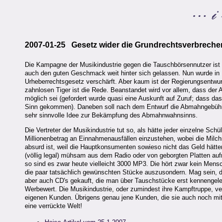
2007-01-25 Gesetz wider die Grundrechtsverbreche
Die Kampagne der Musikindustrie gegen die Tauschbörsennutzer ist un
auch den guten Geschmack weit hinter sich gelassen. Nun wurde in 
Urheberrechtsgesetz verschärft. Aber kaum ist der Regierungsentwu
zahnlosen Tiger ist die Rede. Beanstandet wird vor allem, dass der 
möglich sei (gefordert wurde quasi eine Auskunft auf Zuruf; dass da
Sinn gekommen). Daneben soll nach dem Entwurf die Abmahngebühr b
sehr sinnvolle Idee zur Bekämpfung des Abmahnwahnsinns.
Die Vertreter der Musikindustrie tut so, als hätte jeder einzelne Sch
Millionenbetrag an Einnahmenausfällen einzustehen, wobei die Mil
absurd ist, weil die Hauptkonsumenten sowieso nicht das Geld hätte
(völlig legal) mühsam aus dem Radio oder von geborgten Platten au
so sind es zwar heute vielleicht 3000 MP3. Die hört zwar kein Mensc
die paar tatsächlich gewünschten Stücke auszusondern. Mag sein, d
aber auch CD's gekauft, die man über Tauschstücke erst kennengele
Werbewert. Die Musikindustrie, oder zumindest ihre Kampftruppe, ve
eigenen Kunden. Übrigens genau jene Kunden, die sie auch noch mit 
eine verrückte Welt!