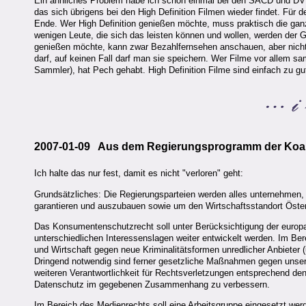
Ein ähnliches Problem habe ich schon einmal bei den SACD und DVD-A
das sich übrigens bei den High Definition Filmen wieder findet. Für 
Ende. Wer High Definition genießen möchte, muss praktisch die gan
wenigen Leute, die sich das leisten können und wollen, werden der
genießen möchte, kann zwar Bezahlfernsehen anschauen, aber nicht
darf, auf keinen Fall darf man sie speichern. Wer Filme vor allem sa
Sammler), hat Pech gehabt. High Definition Filme sind einfach zu 
2007-01-09 Aus dem Regierungsprogramm der Koalitio
Ich halte das nur fest, damit es nicht "verloren" geht:
Grundsätzliches: Die Regierungsparteien werden alles unternehmen, u
garantieren und auszubauen sowie um den Wirtschaftsstandort Österr
Das Konsumentenschutzrecht soll unter Berücksichtigung der europar
unterschiedlichen Interessenslagen weiter entwickelt werden. Im Be
und Wirtschaft gegen neue Kriminalitätsformen unredlicher Anbieter 
Dringend notwendig sind ferner gesetzliche Maßnahmen gegen unser
weiteren Verantwortlichkeit für Rechtsverletzungen entsprechend d
Datenschutz im gegebenen Zusammenhang zu verbessern.
Im Bereich des Medienrechts soll eine Arbeitsgruppe eingesetzt wer