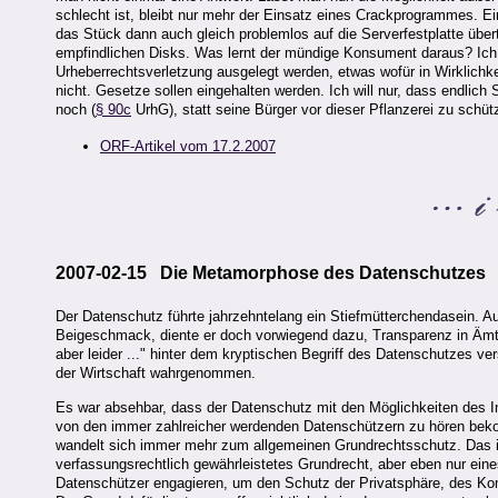
schlecht ist, bleibt nur mehr der Einsatz eines Crackprogrammes. Ein
das Stück dann auch gleich problemlos auf die Serverfestplatte übert
empfindlichen Disks. Was lernt der mündige Konsument daraus? Ich üb
Urheberrechtsverletzung ausgelegt werden, etwas wofür in Wirklichkeit
nicht. Gesetze sollen eingehalten werden. Ich will nur, dass endlic
noch (
§ 90c
UrhG), statt seine Bürger vor dieser Pflanzerei zu schüt
ORF-Artikel vom 17.2.2007
2007-02-15 Die Metamorphose des Datenschutzes
Der Datenschutz führte jahrzehntelang ein Stiefmütterchendasein. Au
Beigeschmack, diente er doch vorwiegend dazu, Transparenz in Ämte
aber leider ..." hinter dem kryptischen Begriff des Datenschutzes ver
der Wirtschaft wahrgenommen.
Es war absehbar, dass der Datenschutz mit den Möglichkeiten des I
von den immer zahlreicher werdenden Datenschützern zu hören beko
wandelt sich immer mehr zum allgemeinen Grundrechtsschutz. Das is
verfassungsrechtlich gewährleistetes Grundrecht, aber eben nur eine
Datenschützer engagieren, um den Schutz der Privatsphäre, des Kom