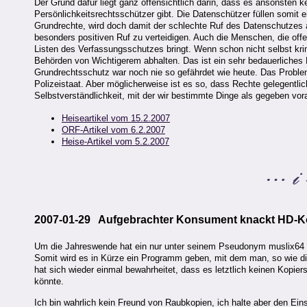
Der Grund dafür liegt ganz offensichtlich darin, dass es ansonsten
Persönlichkeitsrechtsschützer gibt. Die Datenschützer füllen somit e
Grundrechte, wird doch damit der schlechte Ruf des Datenschutzes au
besonders positiven Ruf zu verteidigen. Auch die Menschen, die offe
Listen des Verfassungsschutzes bringt. Wenn schon nicht selbst krim
Behörden von Wichtigerem abhalten. Das ist ein sehr bedauerliches 
Grundrechtsschutz war noch nie so gefährdet wie heute. Das Problem 
Polizeistaat. Aber möglicherweise ist es so, dass Rechte gelegentli
Selbstverständlichkeit, mit der wir bestimmte Dinge als gegeben vo
Heiseartikel vom 15.2.2007
ORF-Artikel vom 6.2.2007
Heise-Artikel vom 5.2.2007
2007-01-29 Aufgebrachter Konsument knackt HD-K
Um die Jahreswende hat ein nur unter seinem Pseudonym muslix64 
Somit wird es in Kürze ein Programm geben, mit dem man, so wie di
hat sich wieder einmal bewahrheitet, dass es letztlich keinen Kopie
könnte.
Ich bin wahrlich kein Freund von Raubkopien, ich halte aber den Eins