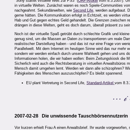
"Sony startet virtuelle Welt zur PS3" (
ORF
-Artikel
vom 8.3.2007). Unü
in virtuelle Welten. Zunächst waren es noch Spiele-Communities von
nachgeahmt. Sekundärwelten, wie
Second Life
, werden aufgebaut. D
gerne hätten. Die Kommunikation erfolgt in Echtzeit, es werden virtu
Hab und Gut gegen echtes Geld gehandelt. Die Grenzen zwischen rea
drängen in diese Welten, geht es doch darum, überall präsent zu sei
Noch ist der virtuelle Spaß getrübt durch schlechte Grafik und klein
genug sind, um die Massen an Daten zu transportieren um reale Dars
realistischer Darstellung haben - und das ist nur eine Frage von we
Parallelwelt. Mit dem Internet im heutigen Sinne wird das nur mehr
sondern wir werden einfach durch unsere Wahlwelt gehen und uns dor
Informationen holen, die wir haben wollen: Beim Zeitungskiosk die M
Sicherlich wird auch die Rechtsberatung in virtuellen Anwaltsbüros m
Mensch damit umgehen lernt. Werden wir dann alle schizophren? Wird 
Fähigkeiten des Menschen auszuschöpfen? Es bleibt spannend.
EU plant Vertretung in Second Life,
Standard-Artikel
vom 8.3.
2007-02-28 Die unwissende Tauschbörsennutzerin
Vor kurzen erhielt Frau A einen Anwaltsbrief. Ihr wurde vorgeworf