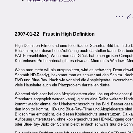
Heise-Artikel vom 25.1.2007
2007-01-22 Frust in High Definition
High Definition Filme sind eine tolle Sache: Scharfes Bild bis in die 
Bildschirm, der diese hohe Auflösung auch darstellen kann. Das bede
PAL-Fernsehbildes). Wenn man das Glück hat einen großen Computer
Kostenloses Probematerial gibt es etwa auf Microsofts Windows Med
Wenn man mehr will als ausprobieren, wird es schwierig. Denn obwoh
Schmäh HD-Ready), bekommt man es schwer auf den Schirm. Nach wie
DVD und Blue-Ray. Nach wie vor sind die Abspielgeräte unverschämt
viele Haushalte auch ein Platzproblem darstellen dürfte.
Während sich aber bei den Abspielgeräten eine Lösung abzeichnet (LG
Standards abgespielt werden kann), gibt es eine Reihe weiterer Hind
kommt wieder einmal der Urheberrechtsschutz ins Bild. Besser gesa
den Monitor kommt. HD- und Blue-Ray-Filme und Abspielgeräte sind 
Bildschirme ermöglicht, die diesen Kopierschutz unterstützen. Da k
Auflösung unterstützen, ohne kopiergeschützten HDMI-Eingang oder
oder Blue-Ray-Disk; der Schirm bleibt einfach schwarz (nur die Sc