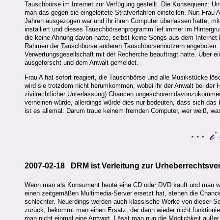
Tauschbörse im Internet zur Verfügung gestellt. Die Konsequenz: Un
man das gegen sie eingeleitete Strafverfahren einstellen. Nur: Frau A
Jahren ausgezogen war und ihr ihren Computer überlassen hatte, mit 
installiert und dieses Tauschbörsenprogramm lief immer im Hintergr
die keine Ahnung davon hatte, selbst keine Songs aus dem Internet 
Rahmen der Tauschbörse anderen Tauschbörsennutzern angeboten. 
Verwertungsgesellschaft mit der Recherche beauftragt hatte. Über e
ausgeforscht und dem Anwalt gemeldet.
Frau A hat sofort reagiert, die Tauschbörse und alle Musikstücke l
wird sie trotzdem nicht herumkommen, wobei ihr der Anwalt bei der
zivilrechtlicher Unterlassung) Chancen ungeschoren davonzukommen, 
verneinen würde, allerdings würde dies nur bedeuten, dass sich das P
ist es allemal. Darum traue keinem fremden Computer, wer weiß, was 
2007-02-18 DRM ist Verleitung zur Urheberrechtsve
Wenn man als Konsument heute eine CD oder DVD kauft und man will 
einen zeitgemäßen Multimedia-Server ersetzt hat, stehen die Chanc
schlechter. Neuerdings werden auch klassische Werke von dieser Se
zurück, bekommt man einen Ersatz, der dann wieder nicht funktion
man nicht einmal eine Antwort. Lässt man nun die Möglichkeit außer 