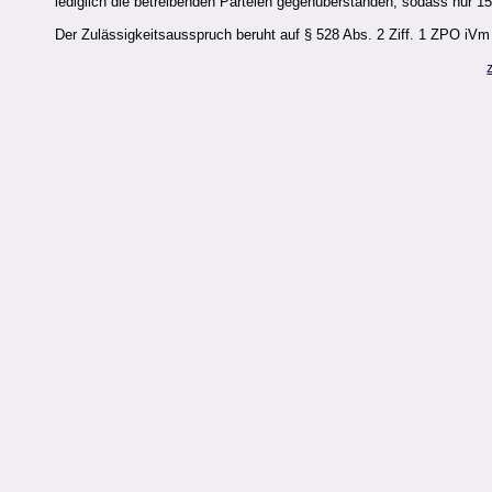
lediglich die betreibenden Parteien gegenüberstanden, sodass nur 
Der Zulässigkeitsausspruch beruht auf § 528 Abs. 2 Ziff. 1 ZPO iVm