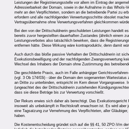
Leistungen der Registrierungsstelle vor allem im Eintrag der ange
Adressierbarkeit der Domain, sowie in der Aufnahme in das WhoIs-V
mehr an den Verpflichteten, sondern an die betreibende Partei zu er
erfordern und alle nachfolgenden Verwertungsschritte obsolet machen
Vertragsübernahme ohne Verwertungsverfahren gleichkommen würde, 
Bei den von der Drittschuldnerin geschuldeten Leistungen handelt e
bereits zuvor hergestellten dauerhaften Zustandes (ähnlich einem zu
Leistungsverbotes also tatsächlich bewirken, dass die Registrieru
entfernen hätte. Diese Wirkung wäre kontraproduktiv, denn damit wü
Auch durch das bloße passive Verhalten der Drittschuldnerin ist sic
Exekutionsbewilligung und der nachfolgenden Zwangsverwertung kein
Wechsel des Inhabers der Domain ohne Zustimmung des betreibenden
Die geschilderte Praxis, auch im Falle anhängiger Gerichtsverfahren
(vgl. 3 Ob 174/03i) - über die Domain den sogenannten Wartestatus z
an Dritte zu unterbinden, entspricht im Kern dieser Vorgangsweise. I
(ungeachtet des der Drittschuldnerin zustehenden Kündigungsrechtes
dass sie diese Beträge bis zur Verwertung vorschießt.
Der Rekurs erwies sich daher als berechtigt. Das Exekutionsgericht 
insoweit als unbekämpft in Rechtskraft erwachsen ist. Es wird aber
eine Tagsatzung zur Vernehmung des Verpflichteten, aller Gläubiger
haben.
Die Kostenentscheidung gründet sich auf die §§ 41, 50 ZPO iVm den 