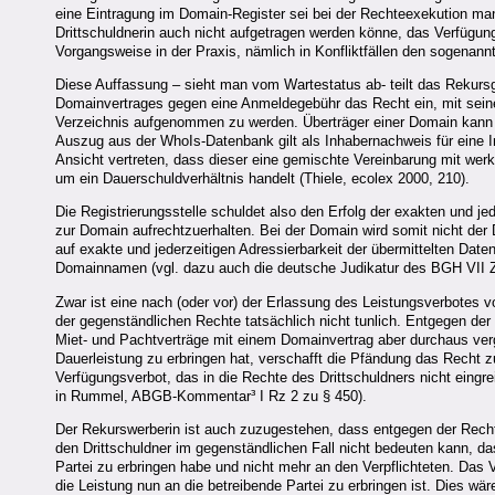
eine Eintragung im Domain-Register sei bei der Rechteexekution ma
Drittschuldnerin auch nicht aufgetragen werden könne, das Verfügung
Vorgangsweise in der Praxis, nämlich in Konfliktfällen den sogena
Diese Auffassung – sieht man vom Wartestatus ab- teilt das Rekursg
Domainvertrages gegen eine Anmeldegebühr das Recht ein, mit se
Verzeichnis aufgenommen zu werden. Überträger einer Domain kann n
Auszug aus der WhoIs-Datenbank gilt als Inhabernachweis für eine In
Ansicht vertreten, dass dieser eine gemischte Vereinbarung mit werk
um ein Dauerschuldverhältnis handelt (Thiele, ecolex 2000, 210).
Die Registrierungsstelle schuldet also den Erfolg der exakten und jede
zur Domain aufrechtzuerhalten. Bei der Domain wird somit nicht d
auf exakte und jederzeitigen Adressierbarkeit der übermittelten Dat
Domainnamen (vgl. dazu auch die deutsche Judikatur des BGH VII Z
Zwar ist eine nach (oder vor) der Erlassung des Leistungsverbote
der gegenständlichen Rechte tatsächlich nicht tunlich. Entgegen d
Miet- und Pachtverträge mit einem Domainvertrag aber durchaus vergl
Dauerleistung zu erbringen hat, verschafft die Pfändung das Recht z
Verfügungsverbot, das in die Rechte des Drittschuldners nicht eingr
in Rummel, ABGB-Kommentar³ I Rz 2 zu § 450).
Der Rekurswerberin ist auch zuzugestehen, dass entgegen der Recht
den Drittschuldner im gegenständlichen Fall nicht bedeuten kann, d
Partei zu erbringen habe und nicht mehr an den Verpflichteten. Das V
die Leistung nun an die betreibende Partei zu erbringen ist. Dies w