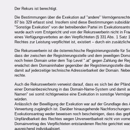
Der Rekurs ist berechtigt.
Die Bestimmungen über die Exekution auf "andere" Vermögensrechte 
87 bis 329 erfasst sind. Insofern sind diese Bestimmungen subsidi
"Sonstige Exekution" von der betreibenden Partei im Exekutionsant
wurde auch vom Erstgericht und von der Rekurswerberin nicht in Frag
eines Verfügungsverbotes an den Verpflichteten (§ 331 Abs. 1 Satz 1
Rechtes zur Leistung verpflichtet ist, existiert – durch ein zusätzlic
Die Rekurswerberin ist die österreichische Registrierungsstelle für 
dass der zwischen der Registrierungsstelle und dem jeweiligen Doma
noch freien Domain unter dem Top Level ".at" gegen Zahlung der Reg
erwächst dem Domaininhaber gegenüber der Registrierungsstelle d
damit auf jederzeitige technische Adressierbarkeit der Domain. Nebe
rechte.
Auch die Rekurswerberin verweist darauf, dass es sich bei der Pfän
einer Domainbezeichnung in das Domain-Name-System und damit auf j
Namen" sei somit richtigerweise eine Exekution in sonstige Vermö
würden.
Anlässlich der Bewilligung der Exekution war auf der Grundlage des
Verwertung zugänglich ist. Darüber hinausgehende Nachforschungen 
Exekutionsantrag weder beweisen noch bescheinigen, dass das gepfän
Unpfändbarkeit des Rechtes wegen Unverwertbarkeit nicht von vorneh
Domainvertrag des Verpflichteten entstandenen Rechte gerichtet war
ausreichend individualisiert.