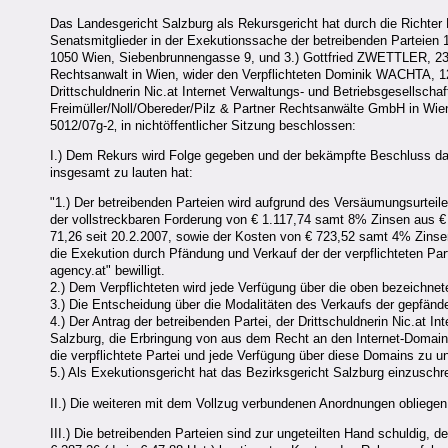
Das Landesgericht Salzburg als Rekursgericht hat durch die Richter D
Senatsmitglieder in der Exekutionssache der betreibenden Parteie
1050 Wien, Siebenbrunnengasse 9, und 3.) Gottfried ZWETTLER, 2361
Rechtsanwalt in Wien, wider den Verpflichteten Dominik WACHTA, 1
Drittschuldnerin Nic.at Internet Verwaltungs- und Betriebsgesellscha
Freimüller/Noll/Obereder/Pilz & Partner Rechtsanwälte GmbH in Wi
5012/07g-2‚ in nichtöffentlicher Sitzung beschlossen:
I.) Dem Rekurs wird Folge gegeben und der bekämpfte Beschluss dah
insgesamt zu lauten hat:
"1.) Der betreibenden Parteien wird aufgrund des Versäumungsurteil
der vollstreckbaren Forderung von € 1.117,74 samt 8% Zinsen aus €
71,26 seit 20.2.2007, sowie der Kosten von € 723,52 samt 4% Zinse
die Exekution durch Pfändung und Verkauf der der verpflichteten P
agency.at" bewilligt.
2.) Dem Verpflichteten wird jede Verfügung über die oben bezeichne
3.) Die Entscheidung über die Modalitäten des Verkaufs der gepfände
4.) Der Antrag der betreibenden Partei, der Drittschuldnerin Nic.at 
Salzburg, die Erbringung von aus dem Recht an den Internet-Domain
die verpflichtete Partei und jede Verfügung über diese Domains zu u
5.) Als Exekutionsgericht hat das Bezirksgericht Salzburg einzuschre
II.) Die weiteren mit dem Vollzug verbundenen Anordnungen obliegen
III.) Die betreibenden Parteien sind zur ungeteilten Hand schuldig, d