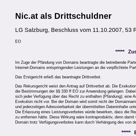
Nic.at als Drittschuldner
LG Salzburg, Beschluss vom 11.10.2007, 53 
EO
***** Z
Im Zuge der Pfändung von Domains beantragte die betreibende Partei
Internet-Domains entspringenden Leistungen an die verpflichtete Pa
Das Erstgericht erließ das beantragte Drittverbot.
Das Rekursgericht weist den Antrag auf Drittverbot ab. Die Exekuti
die Bestimmungen der §§ 330 ff EO zur Anwendung gelangen. Dabei is
sich jeder Verfügung über das Recht zu enthalten (Pfändung); eine A
Exekution nicht vor. Bei der Domain wird somit nicht der Domainna
und jederzeitigen Adressierbarkeit der übermittelten Dateninhalte 
Die Erlassung eines Leistungsverbotes würde bewirken, dass die R
zu entfernen hätte. Diese Wirkung wäre kontraproduktiv, denn damit
Domain trotz Verfügungsverbotes kann durch Verhängung des von de
*****