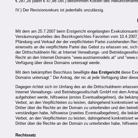
€ 287,26 (darin € 47,88 Ust.) bestimmten Kosten des Rekursverfahr
IV.) Der Revisionsrekurs ist jedenfalls unzulässig.
Mit dem am 25.7.2007 beim Erstgericht eingelangten Exekutionsantra
Versäumungsurteiles des Bezirksgerichtes Favoriten vom 10.4.2007, 
Pfändung und Verkauf der der verpflichteten Partei zustehenden Re
einerseits an die verpflichtete Partei das Gebot zu erlassen sei, si
der Drittschuldnerin Nic.at Internet Verwaltungs- und Betriebsgesel
Recht an den Internet-Domains "www.austrianmodels.at" und "www.csi
Verfügung über diese Domains untersagt werde.
Mit dem bekämpften Beschluss bewilligte
das Erstgericht
diese Exe
Domains untersagt." Der Antrag, der nic.at jede Verfügung über die
Dagegen richtet sich im Umfang des an die Drittschuldnerin erlassene
Internet Verwaltungs- und Betriebsgesellschaft GmbH mit dem Antr
aufgehoben werde, hilfsweise (erstes Eventualbegehren), die bekäm
Verbot, an den Verpflichteten zu leisten, dahingehend konkretisiert 
Dritter über die Rechte an der Domain zu unterbinden und den betrei
verständigen habe, hilfsweise (zweites Eventualbegehren), die bekä
Verbot, an den Verpflichteten zu leisten, dahingehend konkretisiert 
Dritter über die Rechte an der Domain zu unterbinden habe, hilfswe
Rechtssatz