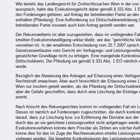
Wie bereits das Landesgericht für Zivilrechtssachen Wien in der vo
aussprach, hatte das Exekutionsgericht daher gemäß § 331 Abs. 1 
den Forderungen gehören, auf Antrag der betreibenden Partei an den 
enthalten (Pfändung). Eine Aufforderung zur Drittschuldnererklärung 
betreibenden Partei insoweit auch kein Antrag gestellt worden war.
Der Rekurswerberin ist aber zuzugestehen, dass im vorliegenden Fal
erteilten Exekutionsbewilligung unklar bleibt, wie das "gerichtliche 
verstehen ist. In der erwähnten Entscheidung vom 25.7.2007 sprach 
Gesetzeswortlautes vom Gericht ein Verfügungs- und Leistungsverbo
gesetzlicher Grundlage nicht zu erfolgen. Eine mangelnde Konkretisi
Drittschuldnerin. Die Pfändung sei gemäß § 331 Abs. 1 EO nämlich er
wurde.
Bezüglich der Abweisung des Antrages auf Erlassung eines Verfügungs
Rechtskraft erwachsen. Aber auch hinsichtlich der Erlassung eines 
Wien nur insofern geteilt werden, als die Pfändung der Drittschuldn
aber die Gefahr geschaffen, dass durch eine Löschung der Einträge e
eintritt.
Nach Ansicht des Rekursgerichtes kommt im vorliegenden Fall ein Le
Dieses ist nämlich auf Forderungen zugeschnitten, die durch konkre
darauf, dass zur Löschung bzw. zur Entfernung der Domäne aus der Dat
durch das an sie gerichtete Leistungsverbot nicht aufgetragen werd
Exekutionsverfahren könnte dem Provider als Dritten ein solcher Auf
könne dies für das im Zuge der Rechteexekution erteilte Leistungsve
vorliegen würden. Die begehrte Konkretisierung des Leistungsverbote