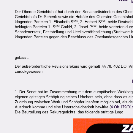
*****
Der Oberste Gerichtshof hat durch den Senatspräsidenten des Oberst
Gerichtshofs Dr. Schenk sowie die Hofräte des Obersten Gerichtshofs
klagenden Parteien 1. Elisabeth S***, 2. Herbert S***, beide Deutsch
beklagten Parteien 1. S*** GmbH, 2. Josef P***, beide vertreten du
Schadenersatz, Feststellung und Urteilsveröffentlichung (Streitwert
klagenden Parteien gegen den Beschluss des Oberlandesgerichts Lin
gefasst:
Der außerordentliche Revisionsrekurs wird gemäß §§ 78, 402 EO i
zurückgewiesen.
1. Der Senat hat im Zusammenhang mit dem europäischen Werkbegrif
eigenen geistigen Schöpfung seines Urhebers sein, ohne dass es ein
Zuordnung zwischen Werk und Schöpfer insofern möglich sei, als de
Ausdruck komme und eine Unterscheidbarkeit bewirke (
4 Ob 179/01
Die Beurteilung des Rekursgerichts, das folgende strittige Logo