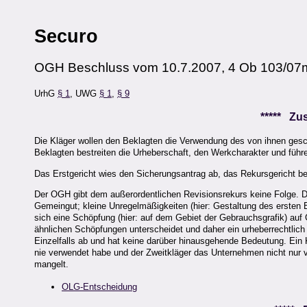
Securo
OGH Beschluss vom 10.7.2007, 4 Ob 103/07
UrhG
§ 1
, UWG
§ 1
,
§ 9
***** Z
Die Kläger wollen den Beklagten die Verwendung des von ihnen gesc
Beklagten bestreiten die Urheberschaft, den Werkcharakter und füh
Das Erstgericht wies den Sicherungsantrag ab, das Rekursgericht be
Der OGH gibt dem außerordentlichen Revisionsrekurs keine Folge. 
Gemeingut; kleine Unregelmäßigkeiten (hier: Gestaltung des ersten
sich eine Schöpfung (hier: auf dem Gebiet der Gebrauchsgrafik) auf G
ähnlichen Schöpfungen unterscheidet und daher ein urheberrechtlic
Einzelfalls ab und hat keine darüber hinausgehende Bedeutung. Ei
nie verwendet habe und der Zweitkläger das Unternehmen nicht nur
mangelt.
OLG-Entscheidung