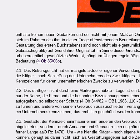
enthalte keinen neuen Gedanken und sei nicht mit jenem Maß an Orig
sich im Rahmen des ihm in dieser Frage offenstehenden Beurteilung
Gestaltung des ersten Buchstabens) sind noch nicht als eigentümlic
Gebrauchsgrafik) auf Grund ihrer Originalität im Sinne dieser Grund
urheberrechtlich geschütztes Werk ist, hängt im Übrigen regelmäßi
Bedeutung (
4 Ob 85/06p
).
2.1. Das Rekursgericht hat es mangels aktueller eigener Verwendung 
die Kläger - nach Schließung des Unternehmens des Zweitklägers - 
Kennzeichen für deren unternehmerischen Zwecke zu verwenden. Dies
2.2. Das strittige - nicht durch eine Marke geschützte - Logo ist e
nur der Name, die Firma und die besondere Bezeichnung eines lebe
aufgegeben, so erlischt der Schutz (4 Ob 344/82 = ÖB1 1983, 110 
zu führen und andere von seinem Gebrauch auszuschließen, verlang
ein Unternehmenskennzeichen, das rechtlich geschützt werden könnt
2.3. Gestattet der Kennzeicheninhaber einem anderen den Gebrauch 
abgeleitetes, sondern - durch Annahme und Gebrauch - ein originäre
ferner Lange aaO Rz 1476). Um - wie hier die Kläger - noch eigen
können, genügt es daher nicht, sich als Gestattungsgeber auf die 