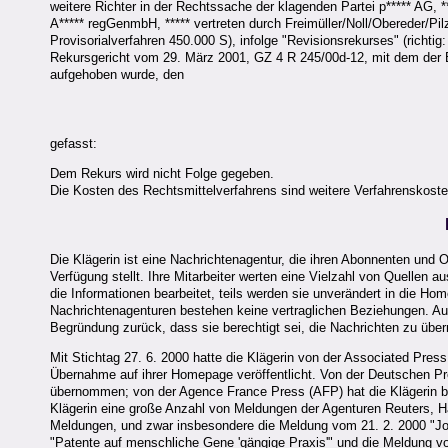
weitere Richter in der Rechtssache der klagenden Partei p***** AG, *
A***** regGenmbH, ***** vertreten durch Freimüller/Noll/Obereder/Pi
Provisorialverfahren 450.000 S), infolge "Revisionsrekurses" (richt
Rekursgericht vom 29. März 2001, GZ 4 R 245/00d-12, mit dem der
aufgehoben wurde, den
gefasst:
Dem Rekurs wird nicht Folge gegeben.
Die Kosten des Rechtsmittelverfahrens sind weitere Verfahrenskoste
Die Klägerin ist eine Nachrichtenagentur, die ihren Abonnenten und On
Verfügung stellt. Ihre Mitarbeiter werten eine Vielzahl von Quellen
die Informationen bearbeitet, teils werden sie unverändert in die 
Nachrichtenagenturen bestehen keine vertraglichen Beziehungen. Auf
Begründung zurück, dass sie berechtigt sei, die Nachrichten zu übe
Mit Stichtag 27. 6. 2000 hatte die Klägerin von der Associated P
Übernahme auf ihrer Homepage veröffentlicht. Von der Deutschen P
übernommen; von der Agence France Press (AFP) hat die Klägerin bi
Klägerin eine große Anzahl von Meldungen der Agenturen Reuters, H
Meldungen, und zwar insbesondere die Meldung vom 21. 2. 2000 "Job
"Patente auf menschliche Gene 'gängige Praxis'" und die Meldung v