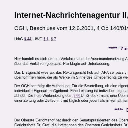
Internet-Nachrichtenagentur II,
OGH, Beschluss vom 12.6.2001, 4 Ob 140/01
UrhG
§ 44
, UWG
§ 1
,
§ 7
***** Z
Hier handelt es sich um ein Verfahren aus der Auseinandersetzung AP
über das Verfahren gebracht. Pte klagte auf Unterlassung.
Das Erstgericht wies ab, das Rekursgericht hob auf; APA sei passiv 
übernommen habe, die als Werke im Sinne des Urheberrechts zu wer
Der OGH bestätigt die Aufhebung. Für die Beurteilung, ob eine eigent
individuelle Eigenart maßgebend. Eine Leistung ist individuell eigen
abhebt. Die freie Werknutzung des
§ 44
UrhG deckt nicht eine Übern
einer Zeitung oder Zeitschrift mit täglich oder jedenfalls in verhält
*****
Der Oberste Gerichtshof hat durch den Senatspräsidenten des Obers
Gerichtshofs Dr. Graf, die Hofrätinnen des Obersten Gerichtshofs Dr