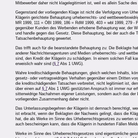
Mitbewerber daher nicht klagelegitimiert ist, weil es allein Sache d
Gegenstand der vorliegenden Klage ist nicht die Verfolgung von Ur
Klägerin gerichtete Behauptung urheberrechts- und wettbewerbswidri
MR 1999, 111 = ÖBl 1999, 186 = RdW 1999, 403 = wbl 1999, 279 - 
gegenüber Kunden des Werbenden erhobene Behauptung war, der Werb
und handle gegen das Gesetz. Diese Behauptung, bei der auch die Ta
Tatsachenbehauptung gewertet.
Das trifft auch für die beanstandete Behauptung zu: Die Beklagte h
anderer Nachrichtenagenturen und Medien urheberrechts- und wettbew
sind, den Kredit der Klägerin zu schädigen. In einem solchen Fall ka
erweislich wahr sind (
§ 7
Abs 1 UWG).
Wahre kreditschädigende Behauptungen, gleich welchen Inhalts, kön
gesetz- oder vertragswidriges Verhalten gegenüber einem Dritten vor
die kreditschädigenden Tatsachen verbreitet, nicht legitimiert ist, 
über einen auf
§ 7
Abs 1 UWG gestützten Anspruch ist immer nur erheb
sittenwidrige Nachahmen eigener Leistungen, sondern auch das der 
vorliegenden Zusammenhang daher nicht.
Das Unterlassungsbegehren der Klägerin ist demnach berechtigt, we
ist erbracht, wenn der Beklagten der Nachweis gelingt, dass die K
hat, die als Werke im Sinne des Urheberrechtsgesetzes zu werten si
auch bescheinigen kann, dass die Klägerin in hunderten Fällen Mel
Werke im Sinne des Urheberrechtsgesetzes sind eigentümliche geisti