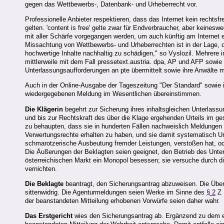
gegen das Wettbewerbs-, Datenbank- und Urheberrecht vor.
Professionelle Anbieter respektieren, dass das Internet kein rechts
gelten. 'content is free' gelte zwar für Endverbraucher, aber keine
mit aller Schärfe vorgegangen werden, um auch künftig am Internet 
Missachtung von Wettbewerbs- und Urheberrechten ist in der Lage, das
hochwertige Inhalte nachhaltig zu schädigen," so Vyslozil. Mehrere
mittlerweile mit dem Fall pressetext.austria. dpa, AP und AFP sowi
Unterlassungsaufforderungen an pte übermittelt sowie ihre Anwälte mi
Auch in der Online-Ausgabe der Tageszeitung "Der Standard" sowie i
wiedergegebenen Meldung im Wesentlichen übereinstimmen.
Die Klägerin
begehrt zur Sicherung ihres inhaltsgleichen Unterlassu
und bis zur Rechtskraft des über die Klage ergehenden Urteils im g
zu behaupten, dass sie in hunderten Fällen nachweislich Meldunge
Verwertungsrechte erhalten zu haben, und sie damit systematisch U
schmarotzerische Ausbeutung fremder Leistungen, verstoßen hat, ode
Die Äußerungen der Beklagten seien geeignet, den Betrieb des Unte
österreichischen Markt ein Monopol besessen; sie versuche durch die
vernichten.
Die Beklagte
beantragt, den Sicherungsantrag abzuweisen. Die Übern
sittenwidrig. Die Agenturmeldungen seien Werke im Sinne des
§ 2
Z 
der beanstandeten Mitteilung erhobenen Vorwürfe seien daher wahr.
Das Erstgericht
wies den Sicherungsantrag ab. Ergänzend zu dem ein