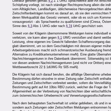
Literatur gehören gemäß
§ 2
Z 1 UrhG Sprachwerke aller Art einschli
Schöpfung vorliegt, ist nach ständiger Rechtsprechung allein die indi
vom Alltäglichen, Landläufigen, üblicherweise Hervorgebrachten abh
Zeitschriftenbeiträgen kommt es darauf an, ob sie den vermischten
deren Werkqualität das Gesetz verneint, oder ob es sich um Kommenta
vorausgesetzt - als Sprachwerke zu qualifizieren sind (Ciresa, Öste
Sinne des
§ 3
Abs 1 UrhG oder nach
§ 74
UrhG geschützt sein.
Soweit von der Klägerin übernommene Meldungen keine individuell e
verletzen, sie kann aber gegen
§ 1
UWG verstoßen und damit wettbew
Leistung, ohne eigenen ins Gewicht fallenden Schaffensvorgang das 
glatt übernimmt, um so dem Geschädigten mit dessen eigener mühev
Arbeitsergebnisses macht sich schmarotzerischer Ausbeutung fremd
Alternative zu Kreditkartenunternehmen mwN). Eine glatte Übernahme
Nachrichtenagenturen in ihre Datenbank übernimmt. Sittenwidrig ist 
vor diesen anderen Nachrichtenagenturen (und nicht vor Dritten) ei
Wettbewerbsrecht 22 § 1dUWG Rz 505 mwN).
Die Klägerin hat sich darauf berufen, die allfällige Übernahme urheb
Bestimmung dürfen einzelne in einer Zeitung oder Zeitschrift enthalte
Zeitungen und Zeitschriften verbreitet werden, sofern die Vervielfält
Bestimmung geht auf Art 10bis RBÜ zurück, welcher die Frage der Ta
Allgemeinheit an der Verbreitung von Nachrichten über wirtschaftlich
zum österreichischen Urheberrecht und Verwertungsgesellschaftenre
Nach dem behaupteten Sachverhalt ist unklar geblieben, ob und in 
sondern auch Zeitungen oder Zeitschriften Meldungen entnommen hat;