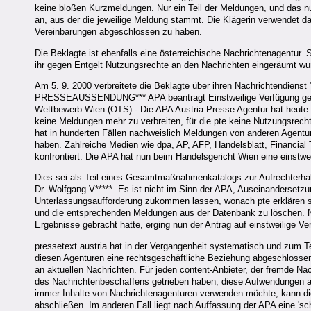
keine bloßen Kurzmeldungen. Nur ein Teil der Meldungen, und das nu
an, aus der die jeweilige Meldung stammt. Die Klägerin verwendet da
Vereinbarungen abgeschlossen zu haben.
Die Beklagte ist ebenfalls eine österreichische Nachrichtenagentur.
ihr gegen Entgelt Nutzungsrechte an den Nachrichten eingeräumt wurd
Am 5. 9. 2000 verbreitete die Beklagte über ihren Nachrichtendien
PRESSEAUSSENDUNG*** APA beantragt Einstweilige Verfügung gegen
Wettbewerb Wien (OTS) - Die APA Austria Presse Agentur hat heute di
keine Meldungen mehr zu verbreiten, für die pte keine Nutzungsrech
hat in hunderten Fällen nachweislich Meldungen von anderen Agent
haben. Zahlreiche Medien wie dpa, AP, AFP, Handelsblatt, Financial
konfrontiert. Die APA hat nun beim Handelsgericht Wien eine einstwe
Dies sei als Teil eines Gesamtmaßnahmenkatalogs zur Aufrechterha
Dr. Wolfgang V*****. Es ist nicht im Sinn der APA, Auseinandersetzu
Unterlassungsaufforderung zukommen lassen, wonach pte erklären so
und die entsprechenden Meldungen aus der Datenbank zu löschen.
Ergebnisse gebracht hatte, erging nun der Antrag auf einstweilige Ve
pressetext.austria hat in der Vergangenheit systematisch und zum 
diesen Agenturen eine rechtsgeschäftliche Beziehung abgeschlossen
an aktuellen Nachrichten. Für jeden content-Anbieter, der fremde Na
des Nachrichtenbeschaffens getrieben haben, diese Aufwendungen a
immer Inhalte von Nachrichtenagenturen verwenden möchte, kann di
abschließen. Im anderen Fall liegt nach Auffassung der APA eine 's