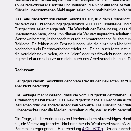
beanstandeten Mitteilung der Wahrheit entspreche. Damit entfalle e
sowie redaktioneller Berichte und Vorlagen, die nicht einfache Mitte
Klägerin übernommenen Meldungen seien nicht mehrheitlich einfach
Das Rekursgericht
hob diesen Beschluss auf, trug dem Erstgericht
der Wert des Entscheidungsgegenstands 260.000 S übersteige und de
Erstgerichts seien mangelhaft. Die Wahrheit der Behauptung, dass 
übernommen habe, ohne von diesen die Verwertungsrechte erhalten 
Wettbewerbsrecht, insbesondere durch schmarotzerische Ausbeutung fr
Beklagte. Es fehlten auch Feststellungen, wie die einzelnen Nachric
Nachrichten ein Rechtevorbehalt erfolgt sei. Es sei auch festzustelle
die Vergleichstexte seien, ob sie "glatt" oder mit Abweichungen ü
eigene Leistung schütze und nicht auch das Arbeitsergebnis eines Dr
Rechtssatz
Der gegen diesen Beschluss gerichtete Rekurs der Beklagten ist zulä
aber nicht berechtigt.
Die Beklagte macht geltend, dass die vom Erstgericht getroffenen F
sittenwidrig zu beurteilen. Das Rekursgericht habe zu Recht die Auf
Beklagten oder die anderer Agenturen verwerte. Die Klägerin hält de
Urheberrechte über die Medien verbreiten dürfe, weil er nicht berech
Die Frage, ob die Verletzung von Urheberrechten sittenwidriges Han
ist, die Verletzung fremder Urheberrechte als Wettbewerbsverstoß z
Parteirollen ergangenen - Entscheidung
4 Ob 93/01g
. Der erkennend