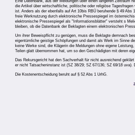
Eine Datenbank, aus der Meldungen über einen längeren Zeitraum hind
die Artikel über wirtschaftliche, politische oder religiöse Tagesfragen
ist. Anders als der ebenfalls auf Art 10bis RBÜ beruhende § 49 Abs
freie Werknutzung durch elektronische Pressespiegel im österreichi
elektronische Pressespiegel als "Informationsblätter" versteht s Me
bleiben, ob die Datenbank der Beklagten einem elektronischen Press
Um ihrer Beweispflicht zu genügen, muss die Beklagte demnach besc
eigentümliche geistige Schöpfungen und damit als Werk im Sinne des
keine Werke sind, die Klägerin die Meldungen ohne eigene Leistung,
Teilen glatt übernommen hat, um so den Geschädigten mit deren eig
Das Rekursgericht hat den Sachverhalt für nicht ausreichend geklärt 
er nicht Tatsacheninstanz ist (SZ 38/29; SZ 67/136; SZ 69/18 uva). 
Die Kostenentscheidung beruht auf § 52 Abs 1 UrhG.