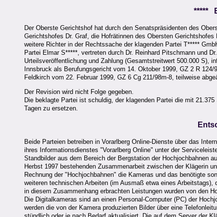
*****
Der Oberste Gerichtshof hat durch den Senatspräsidenten des Obers
Gerichtshofes Dr. Graf, die Hofrätinnen des Obersten Gerichtshofes 
weitere Richter in der Rechtssache der klagenden Partei T***** GmbH
Partei Elmar S*****, vertreten durch Dr. Reinhard Pitschmann und Dr
Urteilsveröffentlichung und Zahlung (Gesamtstreitwert 500.000 S), i
Innsbruck als Berufungsgericht vom 14. Oktober 1999, GZ 2 R 124/99
Feldkirch vom 22. Februar 1999, GZ 6 Cg 211/98m-8, teilweise abgeän
Der Revision wird nicht Folge gegeben.
Die beklagte Partei ist schuldig, der klagenden Partei die mit 21.3
Tagen zu ersetzen.
Ents
Beide Parteien betreiben in Vorarlberg Online-Dienste über das Inter
ihres Informationsdienstes "Vorarlberg Online" unter der Servicelei
Standbilder aus dem Bereich der Bergstation der Hochjochbahnen a
Herbst 1997 bestehenden Zusammenarbeit zwischen der Klägerin und d
Rechnung der "Hochjochbahnen" die Kameras und das benötigte sonstig
weiteren technischen Arbeiten (im Ausmaß etwa eines Arbeitstags), di
in diesem Zusammenhang erbrachten Leistungen wurden von den Hoch
Die Digitalkameras sind an einen Personal-Computer (PC) der Hoch
werden die von der Kamera produzierten Bilder über eine Telefonleit
stündlich oder je nach Bedarf aktualisiert. Die auf dem Server der Kl