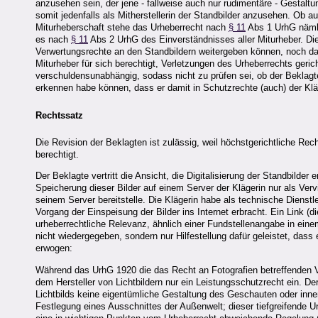
anzusehen sein, der jene - fallweise auch nur rudimentäre - Gestaltu
somit jedenfalls als Mitherstellerin der Standbilder anzusehen. Ob a
Miturheberschaft stehe das Urheberrecht nach
§ 11
Abs 1 UrhG nämli
es nach
§ 11
Abs 2 UrhG des Einverständnisses aller Miturheber. D
Verwertungsrechte an den Standbildern weitergeben können, noch d
Miturheber für sich berechtigt, Verletzungen des Urheberrechts geri
verschuldensunabhängig, sodass nicht zu prüfen sei, ob der Beklagt
erkennen habe können, dass er damit in Schutzrechte (auch) der Kläg
Rechtssatz
Die Revision der Beklagten ist zulässig, weil höchstgerichtliche Rec
berechtigt.
Der Beklagte vertritt die Ansicht, die Digitalisierung der Standbilde
Speicherung dieser Bilder auf einem Server der Klägerin nur als Vervi
seinem Server bereitstelle. Die Klägerin habe als technische Dienst
Vorgang der Einspeisung der Bilder ins Internet erbracht. Ein Link (
urheberrechtliche Relevanz, ähnlich einer Fundstellenangabe in eine
nicht wiedergegeben, sondern nur Hilfestellung dafür geleistet, das
erwogen:
Während das UrhG 1920 die das Recht an Fotografien betreffenden 
dem Hersteller von Lichtbildern nur ein Leistungsschutzrecht ein. 
Lichtbilds keine eigentümliche Gestaltung des Geschauten oder innerl
Festlegung eines Ausschnittes der Außenwelt; dieser tiefgreifende 