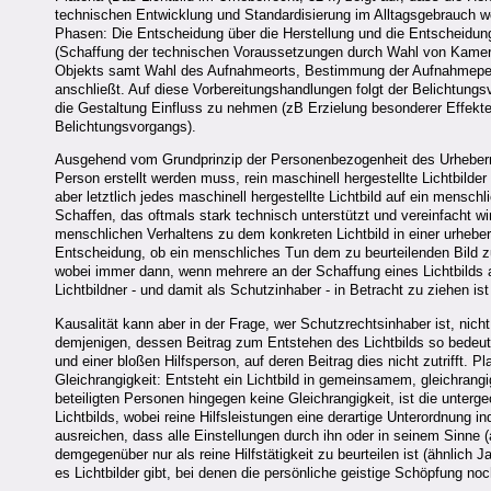
technischen Entwicklung und Standardisierung im Alltagsgebrauch wei
Phasen: Die Entscheidung über die Herstellung und die Entscheidung
(Schaffung der technischen Voraussetzungen durch Wahl von Kamera,
Objekts samt Wahl des Aufnahmeorts, Bestimmung der Aufnahmepersp
anschließt. Auf diese Vorbereitungshandlungen folgt der Belichtung
die Gestaltung Einfluss zu nehmen (zB Erzielung besonderer Effekt
Belichtungsvorgangs).
Ausgehend vom Grundprinzip der Personenbezogenheit des Urheberrec
Person erstellt werden muss, rein maschinell hergestellte Lichtbilder
aber letztlich jedes maschinell hergestellte Lichtbild auf ein menschl
Schaffen, das oftmals stark technisch unterstützt und vereinfacht wi
menschlichen Verhaltens zu dem konkreten Lichtbild in einer urhebe
Entscheidung, ob ein menschliches Tun dem zu beurteilenden Bild 
wobei immer dann, wenn mehrere an der Schaffung eines Lichtbilds ad
Lichtbildner - und damit als Schutzinhaber - in Betracht zu ziehen is
Kausalität kann aber in der Frage, wer Schutzrechtsinhaber ist, nic
demjenigen, dessen Beitrag zum Entstehen des Lichtbilds so bedeuten
und einer bloßen Hilfsperson, auf deren Beitrag dies nicht zutrifft. P
Gleichrangigkeit: Entsteht ein Lichtbild in gemeinsamem, gleichrangi
beteiligten Personen hingegen keine Gleichrangigkeit, ist die unterg
Lichtbilds, wobei reine Hilfsleistungen eine derartige Unterordnung i
ausreichen, dass alle Einstellungen durch ihn oder in seinem Sinne 
demgegenüber nur als reine Hilfstätigkeit zu beurteilen ist (ähnlich
es Lichtbilder gibt, bei denen die persönliche geistige Schöpfung noc