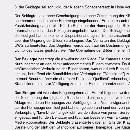
3. der Beklagte sei schuldig, der Klägerin Schadenersatz in Höhe vo
Der Beklagte habe ohne Genehmigung und ohne Zustimmung der Kläg
übernommen und in seine Homepage eingebunden. Er habe es unterlas
Zusatzleistung dargestellt. Für die Besucher der Homepage des Bek
Informationsdienst des Beklagten angeboten werde. Der Beklagte neh
die Hochjochbahnen keinerlei Dispositionsbefugnis. Ein durchschnittl
über den Ursprung der Bilder zu erlangen. Das Verhalten des Beklag
UWG zu beurteilen. Das Begehren werde auch auf die Bestimmungen d
Lichtbildschutzes gestützt, weil "die Übernahme der Bilder in einem 
Der Beklagte
beantragt die Abweisung der Klage. Die Kameras stünd
Nutzungsrecht an den damit aufgenommenen Bildern erworben. Da die
größtmöglichen Verbreitung der Bilder hätten, was nur durch Einbin
erlaubt, betreffend die Standbilder eine Verknüpfung ("Verlinkung")
Internet-Benutzer über die abrufbare Funktion "Quelltext" erkennbar
Standbilder selbst zur Verfügung zu stellen. Eine schmarotzerische A
Das Erstgericht
wies das Klagebegehren ab. Es traf folgende weitere
der Speicherung der (digitalen) Standbilder dient, und jenem weiter
Ablage von deren Homepages zur Verfügung stellt. Vom erstgenannte
auf die Homepage der Hochjochbahnen geladen und sind dort von je
Verknüpfung "Live-Bilder" angeklickt, werden diese von jenem Serve
eingebaut und für den Benützer sichtbar. Zur besseren Vermarktung 
Medienkooperation. Der Beklagte präsentierte dabei am Sitz der Kläge
Darstellung der strittigen Standbilder auf seiner Homepage. Die Klä