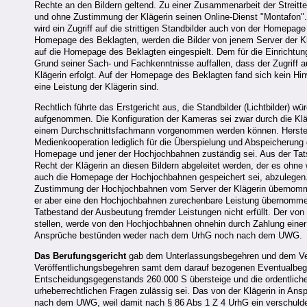
Rechte an den Bildern geltend. Zu einer Zusammenarbeit der Streitteil
und ohne Zustimmung der Klägerin seinen Online-Dienst "Montafon"
wird ein Zugriff auf die strittigen Standbilder auch von der Homepage
Homepage des Beklagten, werden die Bilder von jenem Server der K
auf die Homepage des Beklagten eingespielt. Dem für die Einrichtu
Grund seiner Sach- und Fachkenntnisse auffallen, dass der Zugriff a
Klägerin erfolgt. Auf der Homepage des Beklagten fand sich kein Hi
eine Leistung der Klägerin sind.
Rechtlich führte das Erstgericht aus, die Standbilder (Lichtbilder)
aufgenommen. Die Konfiguration der Kameras sei zwar durch die Kläge
einem Durchschnittsfachmann vorgenommen werden können. Herstelle
Medienkooperation lediglich für die Überspielung und Abspeicherung de
Homepage und jener der Hochjochbahnen zuständig sei. Aus der Tatsa
Recht der Klägerin an diesen Bildern abgeleitet werden, der es ohn
auch die Homepage der Hochjochbahnen gespeichert sei, abzulegen. D
Zustimmung der Hochjochbahnen vom Server der Klägerin übernomme
er aber eine den Hochjochbahnen zurechenbare Leistung übernommen
Tatbestand der Ausbeutung fremder Leistungen nicht erfüllt. Der von 
stellen, werde von den Hochjochbahnen ohnehin durch Zahlung einer 
Ansprüche bestünden weder nach dem UrhG noch nach dem UWG.
Das Berufungsgericht
gab dem Unterlassungsbegehren und dem Verö
Veröffentlichungsbegehren samt dem darauf bezogenen Eventualbeg
Entscheidungsgegenstands 260.000 S übersteige und die ordentlich
urheberrechtlichen Fragen zulässig sei. Das von der Klägerin in 
nach dem UWG, weil damit nach § 86 Abs 1 Z 4 UrhG ein verschulden