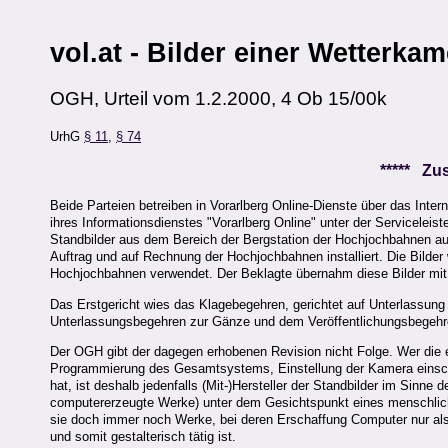
vol.at - Bilder einer Wetterka
OGH, Urteil vom 1.2.2000, 4 Ob 15/00k
UrhG
§ 11
,
§ 74
***** Z
Beide Parteien betreiben in Vorarlberg Online-Dienste über das Inter
ihres Informationsdienstes "Vorarlberg Online" unter der Servicelei
Standbilder aus dem Bereich der Bergstation der Hochjochbahnen a
Auftrag und auf Rechnung der Hochjochbahnen installiert. Die Bilder
Hochjochbahnen verwendet. Der Beklagte übernahm diese Bilder mit
Das Erstgericht wies das Klagebegehren, gerichtet auf Unterlassung
Unterlassungsbegehren zur Gänze und dem Veröffentlichungsbegehr
Der OGH gibt der dagegen erhobenen Revision nicht Folge. Wer die er
Programmierung des Gesamtsystems, Einstellung der Kamera einschl
hat, ist deshalb jedenfalls (Mit-)Hersteller der Standbilder im Sinne 
computererzeugte Werke) unter dem Gesichtspunkt eines menschli
sie doch immer noch Werke, bei deren Erschaffung Computer nur als 
und somit gestalterisch tätig ist.