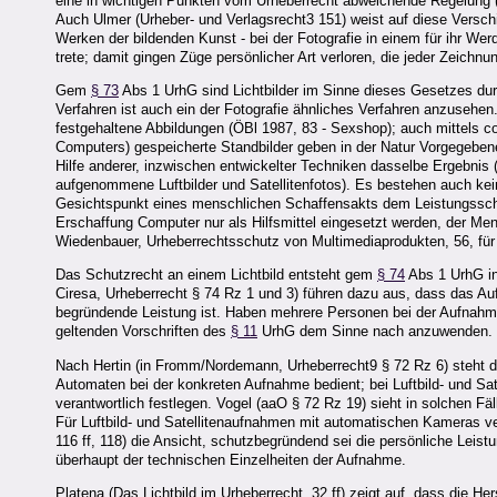
eine in wichtigen Punkten vom Urheberrecht abweichende Regelung (
Auch Ulmer (Urheber- und Verlagsrecht3 151) weist auf diese Versch
Werken der bildenden Kunst - bei der Fotografie in einem für ihr W
trete; damit gingen Züge persönlicher Art verloren, die jeder Zeic
Gem
§ 73
Abs 1 UrhG sind Lichtbilder im Sinne dieses Gesetzes durc
Verfahren ist auch ein der Fotografie ähnliches Verfahren anzusehe
festgehaltene Abbildungen (ÖBl 1987, 83 - Sexshop); auch mittels 
Computers) gespeicherte Standbilder geben in der Natur Vorgegebenes
Hilfe anderer, inzwischen entwickelter Techniken dasselbe Ergebnis
aufgenommene Luftbilder und Satellitenfotos). Es bestehen auch kei
Gesichtspunkt eines menschlichen Schaffensakts dem Leistungssc
Erschaffung Computer nur als Hilfsmittel eingesetzt werden, der Mens
Wiedenbauer, Urheberrechtsschutz von Multimediaprodukten, 56, für
Das Schutzrecht an einem Lichtbild entsteht gem
§ 74
Abs 1 UrhG in
Ciresa, Urheberrecht § 74 Rz 1 und 3) führen dazu aus, dass das Au
begründende Leistung ist. Haben mehrere Personen bei der Aufnahme
geltenden Vorschriften des
§ 11
UrhG dem Sinne nach anzuwenden.
Nach Hertin (in Fromm/Nordemann, Urheberrecht9 § 72 Rz 6) steht d
Automaten bei der konkreten Aufnahme bedient; bei Luftbild- und S
verantwortlich festlegen. Vogel (aaO § 72 Rz 19) sieht in solchen Fäl
Für Luftbild- und Satellitenaufnahmen mit automatischen Kameras v
116 ff, 118) die Ansicht, schutzbegründend sei die persönliche Leis
überhaupt der technischen Einzelheiten der Aufnahme.
Platena (Das Lichtbild im Urheberrecht, 32 ff) zeigt auf, dass die He