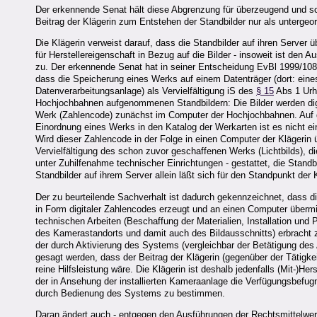
Der erkennende Senat hält diese Abgrenzung für überzeugend und sc
Beitrag der Klägerin zum Entstehen der Standbilder nur als untergeordn
Die Klägerin verweist darauf, dass die Standbilder auf ihren Server
für Herstellereigenschaft in Bezug auf die Bilder - insoweit ist den
zu. Der erkennende Senat hat in seiner Entscheidung EvBl 1999/10
dass die Speicherung eines Werks auf einem Datenträger (dort: eines
Datenverarbeitungsanlage) als Vervielfältigung iS des
§ 15
Abs 1 Urh
Hochjochbahnen aufgenommenen Standbildern: Die Bilder werden digita
Werk (Zahlencode) zunächst im Computer der Hochjochbahnen. Auf di
Einordnung eines Werks in den Katalog der Werkarten ist es nicht ei
Wird dieser Zahlencode in der Folge in einen Computer der Klägerin üb
Vervielfältigung des schon zuvor geschaffenen Werks (Lichtbilds), di
unter Zuhilfenahme technischer Einrichtungen - gestattet, die Stand
Standbilder auf ihrem Server allein läßt sich für den Standpunkt der K
Der zu beurteilende Sachverhalt ist dadurch gekennzeichnet, dass di
in Form digitaler Zahlencodes erzeugt und an einen Computer übermitt
technischen Arbeiten (Beschaffung der Materialien, Installation u
des Kamerastandorts und damit auch des Bildausschnitts) erbracht zu
der durch Aktivierung des Systems (vergleichbar der Betätigung des
gesagt werden, dass der Beitrag der Klägerin (gegenüber der Tätigke
reine Hilfsleistung wäre. Die Klägerin ist deshalb jedenfalls (Mit-)Her
der in Ansehung der installierten Kameraanlage die Verfügungsbefu
durch Bedienung des Systems zu bestimmen.
Daran ändert auch - entgegen den Ausführungen der Rechtsmittelwerbe