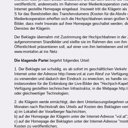
veröffentlicht, andererseits im Rahmen einer Medienkooperation zw
Internet gestellte Homepage eingebaut. Insoweit tritt die Klägerin 
S für das Bereitstellen des Transfervolumens (Kosten für die Abrufe 
Medienkooperation erhoffen sich die Hochjochbahnen einen großen Wer
Bilder, dass mehr Inserate auf ihrer Homepage geschaltet werden; d
Dienstes der Klägerin.
Der Beklagte übernahm mit Zustimmung der Hochjochbahnen in der Z
aufgenommenen Standbilder und stellte sie im Rahmen des von ihm be
Öffentlichkeit präsentieren soll, auf einer von ihm betriebenen un
www.montafon.at ins Netz.
Die klagende Partei
begehrt folgendes Urteil:
1. Der Beklagte sei schuldig, es ab sofort im geschäftlichen Verkeh
Internet unter der Adresse http://www.vol.at zum Abruf zur Verfügu
zu verwenden und dadurch den Eindruck zu erwecken, es handle sich
insbesondere für die Einbindung der Live-Bilder des "Hochjoch-Kapel
Verfügung gestellten technischen Infrastruktur, in die Webpage ht
oder gleichwertiger Technologien;
2. die Klägerin werde ermächtigt, den dem Unterlassungsbegehren un
Monaten nach Rechtskraft des Urteils auf Kosten des Beklagten verö
a) im Lokalteil der Vorarlberger Nachrichten;
b) auf der Homepage der Klägerin unter der Internet-Adresse "vol.at"
c) auf der Homepage der Beklagten unter der Internet-Adresse "monta
Kosten zu veröffentlichen;