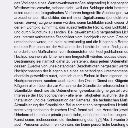
das Vorliegen eines Wettbewerbsverstoßes abgestellte) Klagebegeh
Wettbewerbs vorsehe, schade nicht, weil der Beklagte nicht bestreit
seien durch ein fotografisches Verfahren hergestellte Abbildungen, w
anzusehen sei. Standbilder, die mit einer Digitalkamera (bei elektro
einem Server) aufgenommen würden, seien Lichtbilder nach dieser
der ein Lichtbild aufnimmt, das ausschließliche Recht, das Lichtbild z
und durch Rundfunk zu senden. Bei gewerbsmäßig hergestellten Lichtb
das Internet verbreiteten Standbilder vom Hochjoch und vom Grasjoc
umschrieben werde, sei nicht aktenkundig) und die Klägerin in Betr
mehrere Personen bei der Aufnahme des Lichtbildes selbständig zusa
erforderlichen Maßnahmen von Bediensteten der Hochjochbahnen durc
Hochjochbahnen als Unternehmen hergestellt würden, sodass diese a
Bestimmung sei nämlich dahin zu verstehen, dass jedem Unternehmer,
dessen Zwecke von unselbständigen Beschäftigten hergestellt werd
Hochjochbahnen der Klägerin als eines selbständigen Unternehmens 
ebenfalls gewerblich nutzt, nämlich durch Einbau in ihren eigenen In
Hochjochbahnen, sondern auch dazu, den Online-Dienst der Klägerin
Klägerin allein über die zur Aufnahme der Standbilder erforderlichen
Standbilder durch sie als Unternehmen gewerbsmäßig hergestellt wür
Interesse der Hochjochbahnen - alle jene Tätigkeiten ausführe, die d
Installation und die Konfiguration der Kameras, die technischen Maßn
Aktualisierung der Standbilder. Bei automatisch hergestellten Licht
sonst vergleichbaren deutschen UrhG fremd sei - als Hersteller jewe
Urheberrecht schütze primär persönliche, schöpferische Leistungen. 
Kunst seien, insbesondere die Bestimmung des
§ 74
Abs 1 zweiter S
auch Personen zukommen könnten, die keine persönliche Leistung erbr