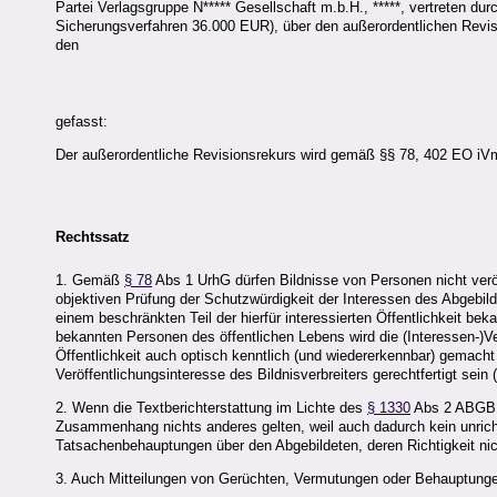
Partei Verlagsgruppe N***** Gesellschaft m.b.H., *****, vertreten d
Sicherungsverfahren 36.000 EUR), über den außerordentlichen Revis
den
gefasst:
Der außerordentliche Revisionsrekurs wird gemäß §§ 78, 402 EO i
Rechtssatz
1. Gemäß
§ 78
Abs 1 UrhG dürfen Bildnisse von Personen nicht veröff
objektiven Prüfung der Schutzwürdigkeit der Interessen des Abgebild
einem beschränkten Teil der hierfür interessierten Öffentlichkeit b
bekannten Personen des öffentlichen Lebens wird die (Interessen-)Ver
Öffentlichkeit auch optisch kenntlich (und wiedererkennbar) gemach
Veröffentlichungsinteresse des Bildnisverbreiters gerechtfertigt s
2. Wenn die Textberichterstattung im Lichte des
§ 1330
Abs 2 ABGB zu
Zusammenhang nichts anderes gelten, weil auch dadurch kein unrich
Tatsachenbehauptungen über den Abgebildeten, deren Richtigkeit nic
3. Auch Mitteilungen von Gerüchten, Vermutungen oder Behauptung