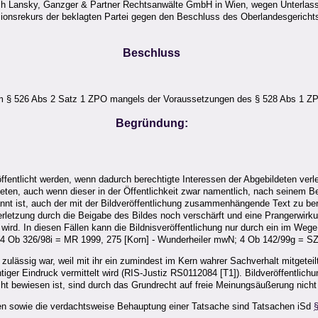
urch Lansky, Ganzger & Partner Rechtsanwälte GmbH in Wien, wegen Unterlassu
ionsrekurs der beklagten Partei gegen den Beschluss des Oberlandesgerichts
Beschluss
Vm § 526 Abs 2 Satz 1 ZPO mangels der Voraussetzungen des § 528 Abs 1 Z
Begründung:
entlicht werden, wenn dadurch berechtigte Interessen der Abgebildeten verletz
eten, auch wenn dieser in der Öffentlichkeit zwar namentlich, nach seinem Be
ekannt ist, auch der mit der Bildveröffentlichung zusammenhängende Text zu b
letzung durch die Beigabe des Bildes noch verschärft und eine Prangerwirkung 
t wird. In diesen Fällen kann die Bildnisveröffentlichung nur durch ein im 
ein (4 Ob 326/98i = MR 1999, 275 [Korn] - Wunderheiler mwN; 4 Ob 142/99g = 
lässig war, weil mit ihr ein zumindest im Kern wahrer Sachverhalt mitgeteilt
tiger Eindruck vermittelt wird (RIS-Justiz RS0112084 [T1]). Bildveröffentl
ht bewiesen ist, sind durch das Grundrecht auf freie Meinungsäußerung nich
en sowie die verdachtsweise Behauptung einer Tatsache sind Tatsachen iSd