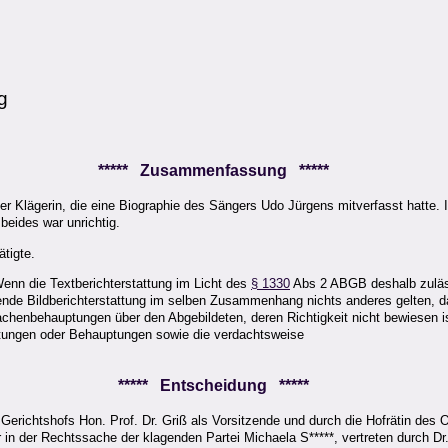
g
***** Zusammenfassung *****
 der Klägerin, die eine Biographie des Sängers Udo Jürgens mitverfasst hatte.
eides war unrichtig.
tigte.
enn die Textberichterstattung im Licht des
§ 1330
Abs 2 ABGB deshalb zulässi
e Bildberichterstattung im selben Zusammenhang nichts anderes gelten, da a
henbehauptungen über den Abgebildeten, deren Richtigkeit nicht bewiesen i
tungen oder Behauptungen sowie die verdachtsweise
***** Entscheidung *****
Gerichtshofs Hon. Prof. Dr. Griß als Vorsitzende und durch die Hofrätin des
er in der Rechtssache der klagenden Partei Michaela S*****, vertreten durch 