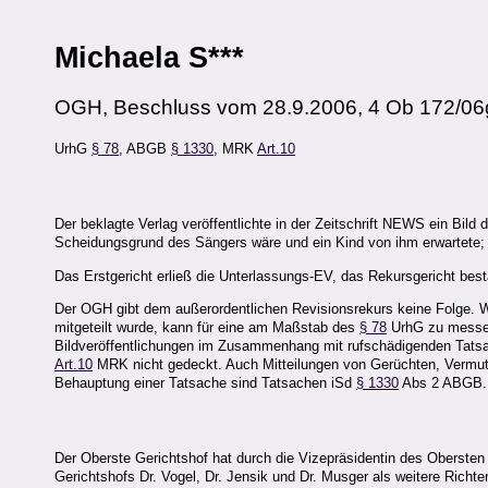
Michaela S***
OGH, Beschluss vom 28.9.2006, 4 Ob 172/06
UrhG
§ 78
, ABGB
§ 1330
, MRK
Art.10
Der beklagte Verlag veröffentlichte in der Zeitschrift NEWS ein Bild
Scheidungsgrund des Sängers wäre und ein Kind von ihm erwartete; b
Das Erstgericht erließ die Unterlassungs-EV, das Rekursgericht bestä
Der OGH gibt dem außerordentlichen Revisionsrekurs keine Folge. W
mitgeteilt wurde, kann für eine am Maßstab des
§ 78
UrhG zu messend
Bildveröffentlichungen im Zusammenhang mit rufschädigenden Tatsac
Art.10
MRK nicht gedeckt. Auch Mitteilungen von Gerüchten, Vermu
Behauptung einer Tatsache sind Tatsachen iSd
§ 1330
Abs 2 ABGB.
Der Oberste Gerichtshof hat durch die Vizepräsidentin des Obersten 
Gerichtshofs Dr. Vogel, Dr. Jensik und Dr. Musger als weitere Richt