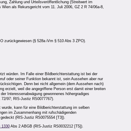
ng, Zahlung und Urteilsveröffentlichung (Streitwert im
 Wien als Rekursgericht vom 11. Juli 2006, GZ 2 R 74/06a-8,
PO zurückgewiesen (§ 528a iVm § 510 Abs 3 ZPO).
t würden. Im Falle einer Bildberichterstattung ist bei der
ruf oder seiner Funktion bekannt ist, sein Aussehen aber nur
erücksichtigen. Denn bei nicht allgemein (dem Aussehen nach)
erzielt, weil die angegriffene Person erst damit einer breiten
Wege der Interessenabwägung gewonnenes höhergradiges
SZ 72/97; RIS-Justiz RS0077767).
 wurde, kann für eine Bildberichterstattung im selben
ichungen im Zusammenhang mit rufschädigenden
t gedeckt (RIS-Justiz RS0075554 [T3]).
§ 1330
Abs 2 ABGB (RIS-Justiz RS0032212 [T5]).