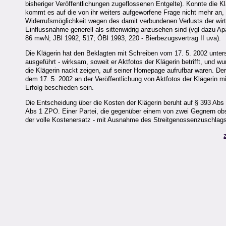
bisheriger Veröffentlichungen zugeflossenen Entgelte). Konnte die 
kommt es auf die von ihr weiters aufgeworfene Frage nicht mehr an,
Widerrufsmöglichkeit wegen des damit verbundenen Verlusts der wirt
Einflussnahme generell als sittenwidrig anzusehen sind (vgl dazu
86 mwN; JBl 1992, 517; ÖBl 1993, 220 - Bierbezugsvertrag II uva).
Die Klägerin hat den Beklagten mit Schreiben vom 17. 5. 2002 untersag
ausgeführt - wirksam, soweit er Aktfotos der Klägerin betrifft, und
die Klägerin nackt zeigen, auf seiner Homepage aufrufbar waren. De
dem 17. 5. 2002 an der Veröffentlichung von Aktfotos der Klägerin mi
Erfolg beschieden sein.
Die Entscheidung über die Kosten der Klägerin beruht auf § 393 Abs
Abs 1 ZPO. Einer Partei, die gegenüber einem von zwei Gegnern ob
der volle Kostenersatz - mit Ausnahme des Streitgenossenzuschlags 