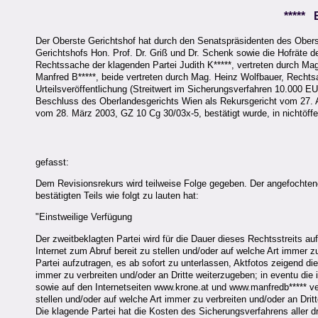
*****
Der Oberste Gerichtshof hat durch den Senatspräsidenten des Obers
Gerichtshofs Hon. Prof. Dr. Griß und Dr. Schenk sowie die Hofräte de
Rechtssache der klagenden Partei Judith K*****, vertreten durch Mag.
Manfred B*****, beide vertreten durch Mag. Heinz Wolfbauer, Recht
Urteilsveröffentlichung (Streitwert im Sicherungsverfahren 10.000 E
Beschluss des Oberlandesgerichts Wien als Rekursgericht vom 27. 
vom 28. März 2003, GZ 10 Cg 30/03x-5, bestätigt wurde, in nichtöffe
gefasst:
Dem Revisionsrekurs wird teilweise Folge gegeben. Der angefochten
bestätigten Teils wie folgt zu lauten hat:
"Einstweilige Verfügung
Der zweitbeklagten Partei wird für die Dauer dieses Rechtsstreits au
Internet zum Abruf bereit zu stellen und/oder auf welche Art immer 
Partei aufzutragen, es ab sofort zu unterlassen, Aktfotos zeigend die
immer zu verbreiten und/oder an Dritte weiterzugeben; in eventu di
sowie auf den Internetseiten www.krone.at und www.manfredb***** verö
stellen und/oder auf welche Art immer zu verbreiten und/oder an Drit
Die klagende Partei hat die Kosten des Sicherungsverfahrens aller dr