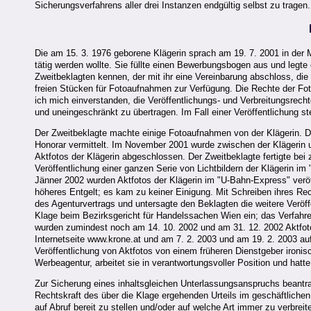
Sicherungsverfahrens aller drei Instanzen endgültig selbst zu tragen.
Die am 15. 3. 1976 geborene Klägerin sprach am 19. 7. 2001 in der M
tätig werden wollte. Sie füllte einen Bewerbungsbogen aus und legte 
Zweitbeklagten kennen, der mit ihr eine Vereinbarung abschloss, di
freien Stücken für Fotoaufnahmen zur Verfügung. Die Rechte der Fot
ich mich einverstanden, die Veröffentlichungs- und Verbreitungsrec
und uneingeschränkt zu übertragen. Im Fall einer Veröffentlichung s
Der Zweitbeklagte machte einige Fotoaufnahmen von der Klägerin. D
Honorar vermittelt. Im November 2001 wurde zwischen der Klägerin un
Aktfotos der Klägerin abgeschlossen. Der Zweitbeklagte fertigte bei 
Veröffentlichung einer ganzen Serie von Lichtbildern der Klägerin 
Jänner 2002 wurden Aktfotos der Klägerin im "U-Bahn-Express" veröffe
höheres Entgelt; es kam zu keiner Einigung. Mit Schreiben ihres Rec
des Agenturvertrags und untersagte den Beklagten die weitere Veröff
Klage beim Bezirksgericht für Handelssachen Wien ein; das Verfahr
wurden zumindest noch am 14. 10. 2002 und am 31. 12. 2002 Aktfotos
Internetseite www.krone.at und am 7. 2. 2003 und am 19. 2. 2003 au
Veröffentlichung von Aktfotos von einem früheren Dienstgeber ironi
Werbeagentur, arbeitet sie in verantwortungsvoller Position und hatte
Zur Sicherung eines inhaltsgleichen Unterlassungsanspruchs beantr
Rechtskraft des über die Klage ergehenden Urteils im geschäftliche
auf Abruf bereit zu stellen und/oder auf welche Art immer zu verbrei