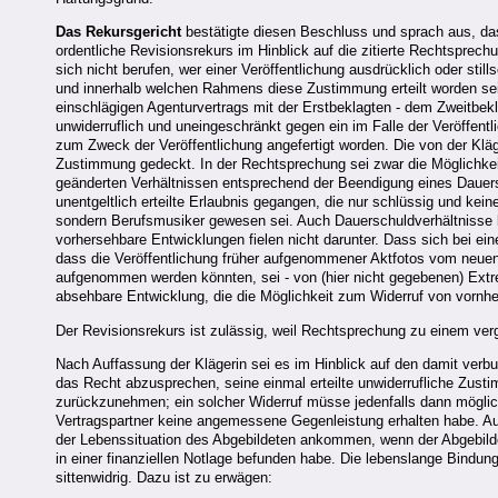
Das Rekursgericht
bestätigte diesen Beschluss und sprach aus, d
ordentliche Revisionsrekurs im Hinblick auf die zitierte Rechtsprech
sich nicht berufen, wer einer Veröffentlichung ausdrücklich oder st
und innerhalb welchen Rahmens diese Zustimmung erteilt worden sei.
einschlägigen Agenturvertrags mit der Erstbeklagten - dem Zweitbek
unwiderruflich und uneingeschränkt gegen ein im Falle der Veröffen
zum Zweck der Veröffentlichung angefertigt worden. Die von der Kläge
Zustimmung gedeckt. In der Rechtsprechung sei zwar die Möglichkeit 
geänderten Verhältnissen entsprechend der Beendigung eines Dauers
unentgeltlich erteilte Erlaubnis gegangen, die nur schlüssig und kein
sondern Berufsmusiker gewesen sei. Auch Dauerschuldverhältnisse k
vorhersehbare Entwicklungen fielen nicht darunter. Dass sich bei ein
dass die Veröffentlichung früher aufgenommener Aktfotos vom neuen 
aufgenommen werden könnten, sei - von (hier nicht gegebenen) Ext
absehbare Entwicklung, die die Möglichkeit zum Widerruf von vornhe
Der Revisionsrekurs ist zulässig, weil Rechtsprechung zu einem vergl
Nach Auffassung der Klägerin sei es im Hinblick auf den damit verbu
das Recht abzusprechen, seine einmal erteilte unwiderrufliche Zust
zurückzunehmen; ein solcher Widerruf müsse jedenfalls dann möglich 
Vertragspartner keine angemessene Gegenleistung erhalten habe. Auch
der Lebenssituation des Abgebildeten ankommen, wenn der Abgebild
in einer finanziellen Notlage befunden habe. Die lebenslange Bindun
sittenwidrig. Dazu ist zu erwägen: