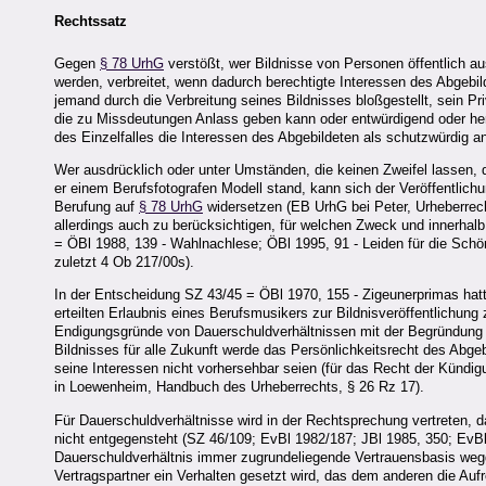
Rechtssatz
Gegen
§ 78 UrhG
verstößt, wer Bildnisse von Personen öffentlich aus
werden, verbreitet, wenn dadurch berechtigte Interessen des Abgebi
jemand durch die Verbreitung seines Bildnisses bloßgestellt, sein Pri
die zu Missdeutungen Anlass geben kann oder entwürdigend oder hera
des Einzelfalles die Interessen des Abgebildeten als schutzwürdig 
Wer ausdrücklich oder unter Umständen, die keinen Zweifel lassen, 
er einem Berufsfotografen Modell stand, kann sich der Veröffentlich
Berufung auf
§ 78 UrhG
widersetzen (EB UrhG bei Peter, Urheberrecht
allerdings auch zu berücksichtigen, für welchen Zweck und innerha
= ÖBl 1988, 139 - Wahlnachlese; ÖBl 1995, 91 - Leiden für die Schö
zuletzt 4 Ob 217/00s).
In der Entscheidung SZ 43/45 = ÖBl 1970, 155 - Zigeunerprimas hatte
erteilten Erlaubnis eines Berufsmusikers zur Bildnisveröffentlichung
Endigungsgründe von Dauerschuldverhältnissen mit der Begründung fü
Bildnisses für alle Zukunft werde das Persönlichkeitsrecht des Abge
seine Interessen nicht vorhersehbar seien (für das Recht der Kün
in Loewenheim, Handbuch des Urheberrechts, § 26 Rz 17).
Für Dauerschuldverhältnisse wird in der Rechtsprechung vertreten, d
nicht entgegensteht (SZ 46/109; EvBl 1982/187; JBl 1985, 350; EvBl 
Dauerschuldverhältnis immer zugrundeliegende Vertrauensbasis wegg
Vertragspartner ein Verhalten gesetzt wird, das dem anderen die Auf