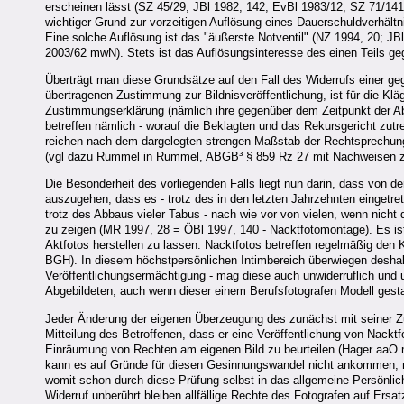
erscheinen lässt (SZ 45/29; JBl 1982, 142; EvBl 1983/12; SZ 71/141 u
wichtiger Grund zur vorzeitigen Auflösung eines Dauerschuldverhält
Eine solche Auflösung ist das "äußerste Notventil" (NZ 1994, 20; J
2003/62 mwN). Stets ist das Auflösungsinteresse des einen Teils g
Überträgt man diese Grundsätze auf den Fall des Widerrufs einer ge
übertragenen Zustimmung zur Bildnisveröffentlichung, ist für die Klä
Zustimmungserklärung (nämlich ihre gegenüber dem Zeitpunkt der Abga
betreffen nämlich - worauf die Beklagten und das Rekursgericht zutr
reichen nach dem dargelegten strengen Maßstab der Rechtsprechung 
(vgl dazu Rummel in Rummel, ABGB³ § 859 Rz 27 mit Nachweisen z
Die Besonderheit des vorliegenden Falls liegt nun darin, dass von de
auszugehen, dass es - trotz des in den letzten Jahrzehnten eingetret
trotz des Abbaus vieler Tabus - nach wie vor von vielen, wenn nicht
zu zeigen (MR 1997, 28 = ÖBl 1997, 140 - Nacktfotomontage). Es ist n
Aktfotos herstellen zu lassen. Nacktfotos betreffen regelmäßig den
BGH). In diesem höchstpersönlichen Intimbereich überwiegen deshal
Veröffentlichungsermächtigung - mag diese auch unwiderruflich und 
Abgebildeten, auch wenn dieser einem Berufsfotografen Modell gesta
Jeder Änderung der eigenen Überzeugung des zunächst mit seiner Z
Mitteilung des Betroffenen, dass er eine Veröffentlichung von Nacktfo
Einräumung von Rechten am eigenen Bild zu beurteilen (Hager aaO 
kann es auf Gründe für diesen Gesinnungswandel nicht ankommen, mü
womit schon durch diese Prüfung selbst in das allgemeine Persönlic
Widerruf unberührt bleiben allfällige Rechte des Fotografen auf Ers