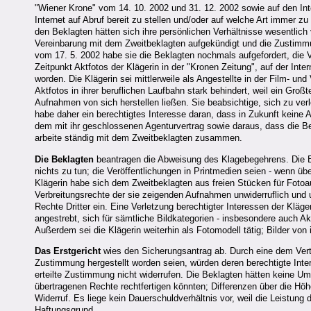
"Wiener Krone" vom 14. 10. 2002 und 31. 12. 2002 sowie auf den Int
Internet auf Abruf bereit zu stellen und/oder auf welche Art immer z
den Beklagten hätten sich ihre persönlichen Verhältnisse wesentlich
Vereinbarung mit dem Zweitbeklagten aufgekündigt und die Zustimmung
vom 17. 5. 2002 habe sie die Beklagten nochmals aufgefordert, die 
Zeitpunkt Aktfotos der Klägerin in der "Kronen Zeitung", auf der Int
worden. Die Klägerin sei mittlerweile als Angestellte in der Film- un
Aktfotos in ihrer beruflichen Laufbahn stark behindert, weil ein Gro
Aufnahmen von sich herstellen ließen. Sie beabsichtige, sich zu v
habe daher ein berechtigtes Interesse daran, dass in Zukunft keine A
dem mit ihr geschlossenen Agenturvertrag sowie daraus, dass die Bek
arbeite ständig mit dem Zweitbeklagten zusammen.
Die Beklagten
beantragen die Abweisung des Klagebegehrens. Die Ers
nichts zu tun; die Veröffentlichungen in Printmedien seien - wenn ü
Klägerin habe sich dem Zweitbeklagten aus freien Stücken für Fotoa
Verbreitungsrechte der sie zeigenden Aufnahmen unwiderruflich und 
Rechte Dritter ein. Eine Verletzung berechtigter Interessen der Kläge
angestrebt, sich für sämtliche Bildkategorien - insbesondere auch Akt
Außerdem sei die Klägerin weiterhin als Fotomodell tätig; Bilder von i
Das Erstgericht
wies den Sicherungsantrag ab. Durch eine dem Vertra
Zustimmung hergestellt worden seien, würden deren berechtigte Intere
erteilte Zustimmung nicht widerrufen. Die Beklagten hätten keine Um
übertragenen Rechte rechtfertigen könnten; Differenzen über die Höh
Widerruf. Es liege kein Dauerschuldverhältnis vor, weil die Leistung 
Haftungsgrund.