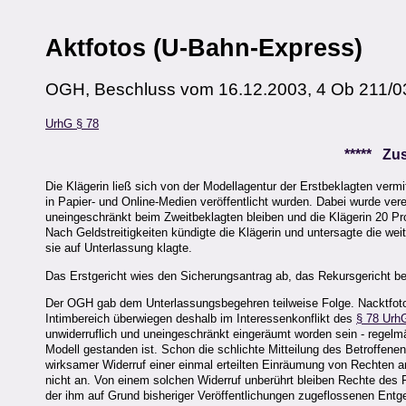
Aktfotos (U-Bahn-Express)
OGH, Beschluss vom 16.12.2003, 4 Ob 211/0
UrhG § 78
***** Z
Die Klägerin ließ sich von der Modellagentur der Erstbeklagten verm
in Papier- und Online-Medien veröffentlicht wurden. Dabei wurde vere
uneingeschränkt beim Zweitbeklagten bleiben und die Klägerin 20 Pro
Nach Geldstreitigkeiten kündigte die Klägerin und untersagte die w
sie auf Unterlassung klagte.
Das Erstgericht wies den Sicherungsantrag ab, das Rekursgericht be
Der OGH gab dem Unterlassungsbegehren teilweise Folge. Nacktfotos
Intimbereich überwiegen deshalb im Interessenkonflikt des
§ 78 Urh
unwiderruflich und uneingeschränkt eingeräumt worden sein - regelm
Modell gestanden ist. Schon die schlichte Mitteilung des Betroffenen
wirksamer Widerruf einer einmal erteilten Einräumung von Rechten 
nicht an. Von einem solchen Widerruf unberührt bleiben Rechte des
der ihm auf Grund bisheriger Veröffentlichungen zugeflossenen Entge