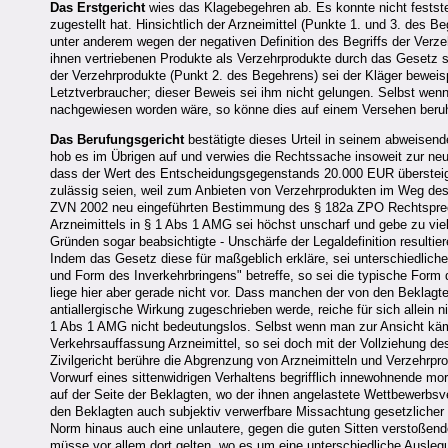
Das Erstgericht
wies das Klagebegehren ab. Es konnte nicht festste
zugestellt hat. Hinsichtlich der Arzneimittel (Punkte 1. und 3. des 
unter anderem wegen der negativen Definition des Begriffs der Verze
ihnen vertriebenen Produkte als Verzehrprodukte durch das Gesetz s
der Verzehrprodukte (Punkt 2. des Begehrens) sei der Kläger beweispf
Letztverbraucher; dieser Beweis sei ihm nicht gelungen. Selbst wenn
nachgewiesen worden wäre, so könne dies auf einem Versehen beru
Das Berufungsgericht
bestätigte dieses Urteil in seinem abweisende
hob es im Übrigen auf und verwies die Rechtssache insoweit zur ne
dass der Wert des Entscheidungsgegenstands 20.000 EUR übersteige
zulässig seien, weil zum Anbieten von Verzehrprodukten im Weg des
ZVN 2002 neu eingeführten Bestimmung des § 182a ZPO Rechtsprechu
Arzneimittels in § 1 Abs 1 AMG sei höchst unscharf und gebe zu vie
Gründen sogar beabsichtigte - Unschärfe der Legaldefinition result
Indem das Gesetz diese für maßgeblich erkläre, sei unterschiedliche
und Form des Inverkehrbringens" betreffe, so sei die typische Form 
liege hier aber gerade nicht vor. Dass manchen der von den Beklagte
antiallergische Wirkung zugeschrieben werde, reiche für sich allein
1 Abs 1 AMG nicht bedeutungslos. Selbst wenn man zur Ansicht käm
Verkehrsauffassung Arzneimittel, so sei doch mit der Vollziehung d
Zivilgericht berühre die Abgrenzung von Arzneimitteln und Verzehrpro
Vorwurf eines sittenwidrigen Verhaltens begrifflich innewohnende mo
auf der Seite der Beklagten, wo der ihnen angelastete Wettbewerbsve
den Beklagten auch subjektiv verwerfbare Missachtung gesetzlicher Vo
Norm hinaus auch eine unlautere, gegen die guten Sitten verstoße
müsse vor allem dort gelten, wo es um eine unterschiedliche Auslegu