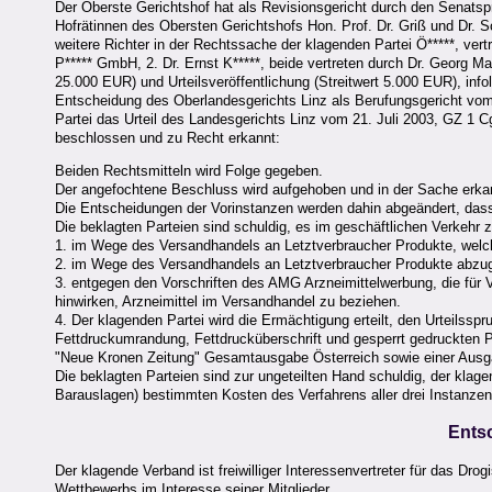
Der Oberste Gerichtshof hat als Revisionsgericht durch den Senatsp
Hofrätinnen des Obersten Gerichtshofs Hon. Prof. Dr. Griß und Dr. S
weitere Richter in der Rechtssache der klagenden Partei Ö*****, ver
P***** GmbH, 2. Dr. Ernst K*****, beide vertreten durch Dr. Georg M
25.000 EUR) und Urteilsveröffentlichung (Streitwert 5.000 EUR), inf
Entscheidung des Oberlandesgerichts Linz als Berufungsgericht vom
Partei das Urteil des Landesgerichts Linz vom 21. Juli 2003, GZ 1 Cg 
beschlossen und zu Recht erkannt:
Beiden Rechtsmitteln wird Folge gegeben.
Der angefochtene Beschluss wird aufgehoben und in der Sache erka
Die Entscheidungen der Vorinstanzen werden dahin abgeändert, dass 
Die beklagten Parteien sind schuldig, es im geschäftlichen Verkehr 
1. im Wege des Versandhandels an Letztverbraucher Produkte, welche
2. im Wege des Versandhandels an Letztverbraucher Produkte abzug
3. entgegen den Vorschriften des AMG Arzneimittelwerbung, die für V
hinwirken, Arzneimittel im Versandhandel zu beziehen.
4. Der klagenden Partei wird die Ermächtigung erteilt, den Urteilss
Fettdruckumrandung, Fettdrucküberschrift und gesperrt gedruckten 
"Neue Kronen Zeitung" Gesamtausgabe Österreich sowie einer Ausgab
Die beklagten Parteien sind zur ungeteilten Hand schuldig, der kla
Barauslagen) bestimmten Kosten des Verfahrens aller drei Instanze
Ents
Der klagende Verband ist freiwilliger Interessenvertreter für das D
Wettbewerbs im Interesse seiner Mitglieder.