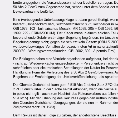
brutto angegeben; die Versandspesen hat der Besteller zu tragen. B
50 Abs 2 GewO zum Gegenstand hat, schon unter dem Aspekt der vo
Beweisaufnahme bedürfte.
Eine (vorbeugende) Unterlassungsklage ist dann gerechtfertigt, wen
besteht (Hohenecker/Friedl, Wettbewerbsrecht 85 f; Rechberger in 
ÖBl 1978, 102 - kulinarisches Mosaik; MR 1988, 205 = ÖBl 1989, 56 
1999, 229 - ERINASOLUM). Der Kläger muss in einem solchen Fall di
bevorstehende Gefahr erstmaliger Begehung begründen, im Einzelnen 
Begehung genügt nicht; gegen sie schützt kein Gesetz (ÖBl-LS 2000/
wettbewerbswidriges Verhalten der bezeichneten Art in naher Zuku
2000/39 - Wartungsvertragskunden; ÖBl 2002, 302 - Alpentrio Tirol).
Die Beklagten haben eine Vertriebsorganisation aufgebaut, bei der 
- nicht auf Wiederverkäufer eingeschränkten - Personenkreis nicht p
schriftlichen oder elektronischen Bestellungen der Käufer im Postve
Handlung in Form der Verletzung des § 50 Abs 2 GewO bewiesen. Au
Begehren zur Ermächtigung der Urteilsveröffentlichung - als spruchre
Der Oberste Gerichtshof kann gem § 519 Abs 2 letzter Satz ZPO üb
2 ZPO durch Urteil in der Sache selbst erkennen, wenn die Sache zur
in peius nicht gilt - auch zum Nachteil des Rekurswerbers ausfall
519 Rz 5). Mit der Erhebung des Rekurses gegen den Aufhebungsbe
den Obersten Gerichtshof übergegangen, der sie nun im Rahmen der
Zivilprozessrecht² Rz 1983).
Dem Rekurs ist daher Folge zu geben, der angefochtene Beschluss 