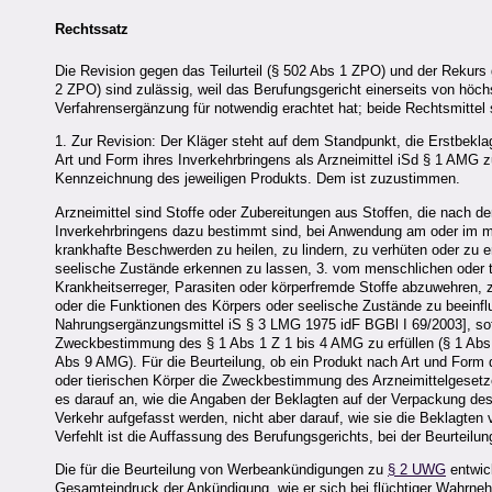
Rechtssatz
Die Revision gegen das Teilurteil (§ 502 Abs 1 ZPO) und der Rekurs
2 ZPO) sind zulässig, weil das Berufungsgericht einerseits von höch
Verfahrensergänzung für notwendig erachtet hat; beide Rechtsmittel s
1. Zur Revision: Der Kläger steht auf dem Standpunkt, die Erstbekla
Art und Form ihres Inverkehrbringens als Arzneimittel iSd § 1 AMG zu
Kennzeichnung des jeweiligen Produkts. Dem ist zuzustimmen.
Arzneimittel sind Stoffe oder Zubereitungen aus Stoffen, die nach 
Inverkehrbringens dazu bestimmt sind, bei Anwendung am oder im me
krankhafte Beschwerden zu heilen, zu lindern, zu verhüten oder zu 
seelische Zustände erkennen zu lassen, 3. vom menschlichen oder ti
Krankheitserreger, Parasiten oder körperfremde Stoffe abzuwehren, 
oder die Funktionen des Körpers oder seelische Zustände zu beeinfl
Nahrungsergänzungsmittel iS § 3 LMG 1975 idF BGBl I 69/2003], sof
Zweckbestimmung des § 1 Abs 1 Z 1 bis 4 AMG zu erfüllen (§ 1 Abs 
Abs 9 AMG). Für die Beurteilung, ob ein Produkt nach Art und Form
oder tierischen Körper die Zweckbestimmung des Arzneimittelgeset
es darauf an, wie die Angaben der Beklagten auf der Verpackung de
Verkehr aufgefasst werden, nicht aber darauf, wie sie die Beklagten
Verfehlt ist die Auffassung des Berufungsgerichts, bei der Beurteilung
Die für die Beurteilung von Werbeankündigungen zu
§ 2 UWG
entwic
Gesamteindruck der Ankündigung, wie er sich bei flüchtiger Wahrneh