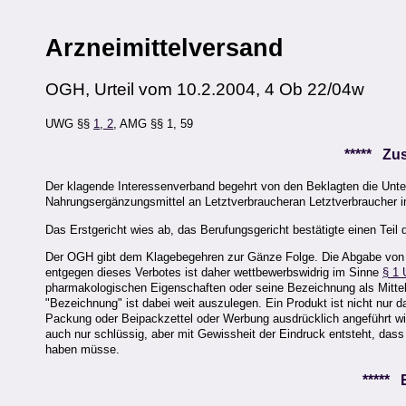
Arzneimittelversand
OGH, Urteil vom 10.2.2004, 4 Ob 22/04w
UWG §§
1
,
2
, AMG §§ 1, 59
***** Z
Der klagende Interessenverband begehrt von den Beklagten die Unte
Nahrungsergänzungsmittel an Letztverbraucheran Letztverbraucher i
Das Erstgericht wies ab, das Berufungsgericht bestätigte einen Teil 
Der OGH gibt dem Klagebegehren zur Gänze Folge. Die Abgabe von Ar
entgegen dieses Verbotes ist daher wettbewerbswidrig im Sinne
§ 1
pharmakologischen Eigenschaften oder seine Bezeichnung als Mittel
"Bezeichnung" ist dabei weit auszulegen. Ein Produkt ist nicht nur 
Packung oder Beipackzettel oder Werbung ausdrücklich angeführt wir
auch nur schlüssig, aber mit Gewissheit der Eindruck entsteht, das
haben müsse.
*****