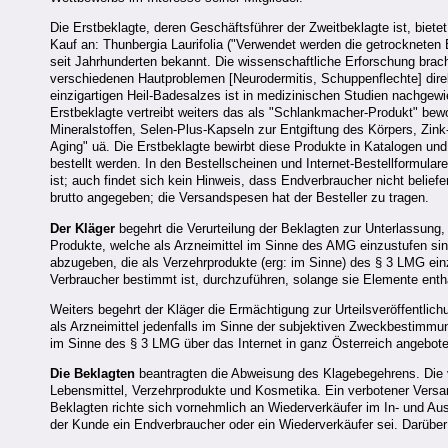
Die Erstbeklagte, deren Geschäftsführer der Zweitbeklagte ist, bie
Kauf an: Thunbergia Laurifolia ("Verwendet werden die getrockneten B
seit Jahrhunderten bekannt. Die wissenschaftliche Erforschung brach
verschiedenen Hautproblemen [Neurodermitis, Schuppenflechte] dire
einzigartigen Heil-Badesalzes ist in medizinischen Studien nachge
Erstbeklagte vertreibt weiters das als "Schlankmacher-Produkt" bew
Mineralstoffen, Selen-Plus-Kapseln zur Entgiftung des Körpers, Zin
Aging" uä. Die Erstbeklagte bewirbt diese Produkte in Katalogen und 
bestellt werden. In den Bestellscheinen und Internet-Bestellformular
ist; auch findet sich kein Hinweis, dass Endverbraucher nicht belief
brutto angegeben; die Versandspesen hat der Besteller zu tragen.
Der Kläger
begehrt die Verurteilung der Beklagten zur Unterlassun
Produkte, welche als Arzneimittel im Sinne des AMG einzustufen si
abzugeben, die als Verzehrprodukte (erg: im Sinne) des § 3 LMG ein
Verbraucher bestimmt ist, durchzuführen, solange sie Elemente enthä
Weiters begehrt der Kläger die Ermächtigung zur Urteilsveröffentli
als Arzneimittel jedenfalls im Sinne der subjektiven Zweckbestimm
im Sinne des § 3 LMG über das Internet in ganz Österreich angebote
Die Beklagten
beantragten die Abweisung des Klagebegehrens. Die vo
Lebensmittel, Verzehrprodukte und Kosmetika. Ein verbotener Versan
Beklagten richte sich vornehmlich an Wiederverkäufer im In- und Ausl
der Kunde ein Endverbraucher oder ein Wiederverkäufer sei. Darüber