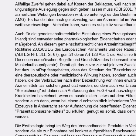
Allfällige Zweifel gehen dabei auf Kosten der Beklagten, weil nach
ungünstigste Auslegung gegen sich gelten lassen muss (ÖBl 2001, 73
arzneilichen Wirkungen beworben wird, so unterliegt es den Besti
AMG). Es handelt demnach gesetzwidrig, wer ein Arzneimittel im Ve
wettbewerbswidrige - Verhalten kann, wenn es subjektiv vorwerfbar 
Auch für die gemeinschaftsrechtliche Einstufung eines Erzeugnisses a
Inland) sind entweder seine pharmakologischen Eigenschaften oder s
maßgebend. An diesem gemeinschaftsrechtlichen Arzneimittelbegriff h
Richtlinie 2001/83/EG des Europäischen Parlaments und des Rates 
(ABl EG Nr L 311, S. 67), gemäß deren Art 128 Abs 1 die Richtlinie 
Die neuen europäischen Begriffe und Grundsätze des Lebensmittelr
Muskelaufbaupräparate). Damit gilt das zuvor zur subjektiven Z
hat dazu in stRsp festgehalten, dass das Kriterium der "Bezeichnung" 
eine therapeutische oder medizinische Wirkung haben, sondern auch 
haben, die der Verbraucher nach ihrer Bezeichnung von ihnen erwarten
Arzneimitteln als solchen geschützt werden, sondern auch vor Erzeug
"Bezeichnung" ist dabei nach Auffassung des EuGH weit auszulegen; 
Krankheiten bezeichnet, wenn es ausdrücklich - etwa auf dem Etiket
sondern auch dann, wenn bei einem durchschnittlich informierten Ver
Erzeugnis in Anbetracht seiner Aufmachung die betreffenden Eigen
"Präsentationsarzneimittels" zu erfüllen, genügt es somit, dass de
werden.
Die Erstbeklagte bringt im Weg des Versandhandels Produkte in Verke
sondern die sie zur Einnahme bei konkret aufgezählten Beschwerden (