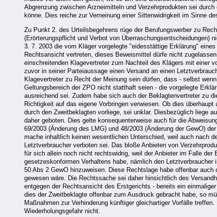
Abgrenzung zwischen Arzneimitteln und Verzehrprodukten sei durch 
könne. Dies reiche zur Verneinung einer Sittenwidrigkeit im Sinne d
Zu Punkt 2. des Urteilsbegehrens rüge der Berufungswerber zu Rech
(Erörterungspflicht und Verbot von Überraschungsentscheidungen) ni
3. 7. 2003 die vom Kläger vorgelegte "eidesstättige Erklärung" ein
Rechtsansicht vertreten, dieses Beweismittel dürfe nicht zugelasse
einschreitenden Klagevertreter zum Nachteil des Klägers mit einer 
zuvor in seiner Parteiaussage einen Versand an einen Letztverbrauch
Klagevertreter zu Recht der Meinung sein dürfen, dass - selbst we
Geltungsbereich der ZPO nicht statthaft seien - die vorgelegte Er
ausreichend sei. Zudem habe sich auch der Beklagtenvertreter zu di
Richtigkeit auf das eigene Vorbringen verwiesen. Ob dies überhaupt a
durch den Zweitbeklagten vorliege, sei unklar. Diesbezüglich liege a
daher geboten. Dies gelte konsequenterweise auch für die Abweisun
69/2003 (Änderung des LMG) und 48/2003 (Änderung der GewO) der B
mache inhaltlich keinen wesentlichen Unterschied, weil auch nach 
Letztverbraucher verboten sei. Das bloße Anbieten von Verzehrprod
für sich allein noch nicht rechtswidrig, weil der Anbieter im Falle d
gesetzeskonformen Verhaltens habe, nämlich den Letztverbraucher im
50 Abs 2 GewO hinzuweisen. Diese Rechtslage habe offenbar auch der
gewesen wäre. Die Rechtssache sei daher hinsichtlich des Versandh
entgegen der Rechtsansicht des Erstgerichts - bereits ein einmalig
dies der Zweitbeklagte offenbar zum Ausdruck gebracht habe, so mü
Maßnahmen zur Verhinderung künftiger gleichartiger Vorfälle treffen
Wiederholungsgefahr nicht.