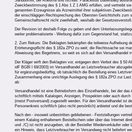
Sanddornöl; bei Rheuma und Ischias: Paracelsus Basenbad) ausdrückl
Zweckbestimmung des § 1 Abs 1 Z 1 AMG erfüllen, und vertreibt sie
genannten Erzeugnisse als Arzneimittel ihrer subjektiven Zweckbest
der einschlägigen Rechtsprechung des Obersten Gerichtshofs zum su
Gemeinschaftsrecht nicht zweifelhaft, weshalb der Gesetzesverstoß 
Der Revision ist deshalb Folge zu geben und dem Unterlassungsbegeh
weiter problematisierte - Werbung dafür zum Gegenstand hat, stattz
2. Zum Rekurs: Die Beklagten bekämpfen die teilweise Aufhebung des
Erörterungspflicht des § 182a ZPO zu weit; die Rechtssache sei man
Abweisung des Begehrens, so weit es sich auf den Versandhandel mi
Der Kläger wirft den Beklagten vor, entgegen dem Verbot des § 50
idF BGBl I 69/2003) im Versandhandel an Letztverbraucher abzugeben
für ergänzungsbedürftig, ob tatsächlich die Bestellung eines Letztve
Zusammenhang eine unrichtige Auslegung des § 182a ZPO zur Last. 
ab:
Versandhandel ist eine Betriebsform des Einzelhandels, bei der das
schriftlich mittels Katalogen, Anzeigen, Prospekten oder auch durch 
(meist Postversand) zugestellt werden. Für den Versandhandel ist
Personenkreis schriftlich (also nicht persönlich) anbietet und die b
Nach den - insoweit unbestritten gebliebenen - Feststellungen vertrei
einem Katalog enthaltenem Bestellschein oder über das Internet direk
und ./C) ist nicht anzugeben, ob der Besteller Wiederverkäufer oder 
ein Hinweis, dass Letztverbraucher im Versandweg nicht beliefert we