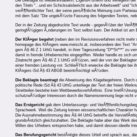
Die Beklagte ist Medieninhaberin, EigentÃ¼merin und Verlegerin der
den Titeln "...und ein Schicksalsbericht aus der Arbeitswelt" und "
verÃ¶ffentlichter Text, der seine persÃ¶nliche Meinung zum Parteiau
mit dem Satz "Die ungekÃ¼rzte Fassung des folgenden Textes, nebst
Der in der Zeitung abgedruckte Text wurde - gegenÃ¼ber der VerÃ¶
geringfÃ¼gigen Ã„nderungen im Text selbst kam. Der Artikel ist a
Der KlÃ¤ger begehrt
(neben den im Revisionsverfahren nicht mehr st
homepage des KlÃ¤gers www.meischi.at, insbesondere den Text "AnlÃ¤
gem Â§ 46 Z 1 UrhG handelt, in ihrer Tageszeitung "D**St***" zu ve
damit in fremde Urheberrechte eingegriffen. Weder handle es sich u
Zitatrecht gem Â§ 46 Z 1 UrhG stÃ¼tzen, weil der von der Beklagt
einer fremden Leistung vor. SchlieÃŸlich erwecke die Beklagte bei i
KlÃ¤gers iSd Â§ 43 ABGB beeintrÃ¤chtigt wÃ¼rden.
Die Beklagte beantragt
die Abweisung des Klagebegehrens. Durch d
politische Rede iSd Â§ 43 UrhG unterliege der Text der freien Werkn
Streitteilen bestehe kein WettbewerbsverhÃ¤ltnis. Eine IrrefÃ¼hrun
schutzwÃ¼rdiger Interessen durch die Namensnennung liege nicht v
Das Erstgericht
gab dem Unterlassungs- und VerÃ¶ffentlichungsbegeh
Sprachwerk. Weil die Zeitung keinen wissenschaftlichen Charakter h
Die Ausnahmebestimmung des Â§ 44 UrhG betreffe die VervielfÃ¤ltig
grundsÃ¤tzlich gleichzuhalten. Die Beklagte habe aber das Werk de
Willen des Urhebers entsprochen habe, und damit dessen ideelle In
Das Berufungsgericht
bestÃ¤tigte dieses Urteil und sprach aus, d