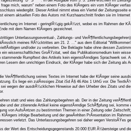
 Tageszeitung "D**S****". In der Ausgabe vom 3. 5. 1999 erschien im Zeitung
Ich frage mich, warum" neben einem Foto des KlÃ¤gers ein vom KlÃ¤ger verfass
sschluss wiedergibt. Dieser Artikel nimmt etwa ein Viertel der Zeitungsseite
 einem aktuellen Foto des Autors mit Kurzhaarschnitt finden sie im Internet
ffentlichung im Internet - geringfÃ¼gig gekÃ¼rzt, wobei es im Rahmen der 
m Ende mit dem Namen KlÃ¤gers gezeichnet.
rittigen Unterlassungseventual-, Zahlungs- und VerÃ¶ffentlichungsbegehren) 
sslich meines RÃ¼cktrittes am 21. 2. ..." aus dem Editorial "Willkommen", 
rvielfÃ¤ltigen und/oder zu verbreiten. Die Beklagte habe ohne dessen Zustim
m ein wissenschaftliches GroÃŸzitat, weil das Publikationsmedium kein wisse
en stammende Rumpftext des Artikels kein eigenstÃ¤ndiges Sprachwerk sei.
hren Lesern den unrichtigen Eindruck, der KlÃ¤ger habe sich der Zeitung als 
ie VerÃ¶ffentlichung seines Textes im Internet habe der KlÃ¤ger seine ausd
utzung. Es liege ein zulÃ¤ssiges Zitat iSd Â§ 46 Abs 1 UrhG vor. Die TextkÃ¼
g sei wegen der ausdrÃ¼cklichen Hinweise auf den Urheber des Zitats und di
or.
ren statt und wies das Zahlungsbegehren ab. Der in der Zeitung verÃ¶ffentl
abe und der zitierende Artikel keine eigenstÃ¤ndige SchÃ¶pfung sei, komme e
ung von AufsÃ¤tzen zu bestimmten Themen in einer Zeitung oder Zeitschrift;
s KlÃ¤gers infolge Bearbeitung und der gewÃ¤hlten PrÃ¤sentation im Rahmen 
teressen verletzt. Das Unterlassungsbegehren sei daher wegen VerstoÃŸes g
ass der Wert des Entscheidungsgegenstands 20.000 EUR Ã¼bersteige und die 