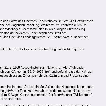
h den Hofrat des Obersten Gerichtshofes Dr. Graf, die HofrÃ¤tinnen
e der klagenden Partei Ing. Walter M*****, vertreten durch Dr.
 Maria Windhager, RechtsanwÃ¤ltin in Wien, wegen Unterlassung
vision der beklagten Partei gegen das Urteil des
tei das Urteil des Landesgerichtes St. PÃ¶lten vom 2. Dezember
timmten Kosten der Revisionsbeantwortung binnen 14 Tagen zu
am 21. 2. 1999 Abgeordneter zum Nationalrat. Als fÃ¼hrender
rach den KlÃ¤ger am 23. 3. 1999 "frei" und befand, dass der KlÃ¤ger
i ausgeschlossen. Er ist nunmehr als Kaufmann und Prokurist einer
ationen ins Internet. Ãœber ein MenÃ¼ auf der Homepage konnte man
hn gefÃ¼hrte Finanzstrafverfahren, berichtet wurde. Neben einem
 mit dem KlÃ¤ger Kontakt aufnehmen. Der MenÃ¼punkt "Willkommen"
d aktualisierte.