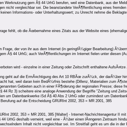
reien Werknutzung gem Â§ 44 UrhG berufen, weil eine Datenbank, aus der Me
agen nicht vergleichbar sei. Die beanstandete VerÃ¶ffentlichung eines fremde
inen Informations- oder Unterhaltungswert; zu Unrecht nehme die Beklagte 
rage fehlt, ob die Ãœbernahme eines Zitats aus der Website eines (ehemaligen
ht in Frage, der von ihr aus dem Internet (in geringfÃ¼giger Bearbeitung) Ã
 gem Â§ 44 UrhG; auch VerÃ¶ffentlichungen im Internet fielen unter diesen (A
oten wird - einzelne in einer Zeitung oder Zeitschrift enthaltene AufsÃ¤tze Ã
tzung geht auf die ErmÃ¤chtigung des Art 10 RBÃœ zurÃ¼ck, der darÃ¼ber hi
ht hat, weil daran kein BedÃ¼rfnis bestehe (Dillenz, Materialien zum Ã¶ster
 genannten Gebieten auch in einer FÃ¶rderung der regionalen Presse; diese 
 44 Rz 3) scheitere eine analoge Anwendung der Begriffe "Zeitung und Zeits
 Medien um Datenbankwerke iSd Â§ 40 Abs 2 UrhG oder zumindest um Datenba
r Berufung auf die Entscheidung GRURInt 2002, 353 = MR 2001, 385
URInt 2002, 353 = MR 2001, 385 [Walter] - Internet-Nachrichtenagentur II m
44 UrhG deshalb verneint, weil eine - Ã¼ber einen lÃ¤ngeren Zeitraum hindu
echselndem Inhalt nicht vergleichbar sei. Im Streitfall geht es um die in de