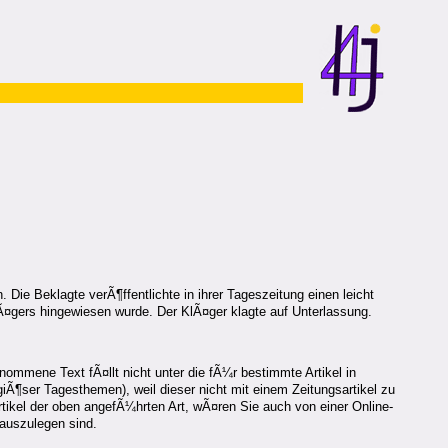
 Die Beklagte verÃ¶ffentlichte in ihrer Tageszeitung einen leicht
gers hingewiesen wurde. Der KlÃ¤ger klagte auf Unterlassung.
tnommene Text fÃ¤llt nicht unter die fÃ¼r bestimmte Artikel in
igiÃ¶ser Tagesthemen), weil dieser nicht mit einem Zeitungsartikel zu
rtikel der oben angefÃ¼hrten Art, wÃ¤ren Sie auch von einer Online-
auszulegen sind.