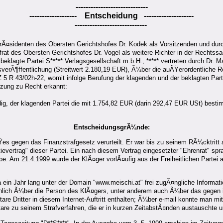
-----------------------------
-------------------
Entscheidung
--------------------
-----------------------------
rÃ¤sidenten des Obersten Gerichtshofes Dr. Kodek als Vorsitzenden und durc
t des Obersten Gerichtshofes Dr. Vogel als weitere Richter in der Rechtssach
eklagte Partei S***** Verlagsgesellschaft m.b.H., ***** vertreten durch Dr.
verÃ¶ffentlichung (Streitwert 2.180,19 EUR), Ã¼ber die auÃŸerordentliche Re
 5 R 43/02h-22, womit infolge Berufung der klagenden und der beklagten Par
itzung zu Recht erkannt:
uldig, der klagenden Partei die mit 1.754,82 EUR (darin 292,47 EUR USt) bes
EntscheidungsgrÃ¼nde:
 gegen das Finanzstrafgesetz verurteilt. Er war bis zu seinem RÃ¼cktritt 
ievertrag" dieser Partei. Ein nach diesem Vertrag eingesetzter "Ehrenrat" sp
 habe. Am 21.4.1999 wurde der KlÃ¤ger vorlÃ¤ufig aus der Freiheitlichen Parte
a ein Jahr lang unter der Domain "www.meischi.at" frei zugÃ¤ngliche Inform
chlich Ã¼ber die Person des KlÃ¤gers, unter anderem auch Ã¼ber das gegen i
e Dritter in diesem Internet-Auftritt enthalten; Ã¼ber e-mail konnte man
tare zu seinem Strafverfahren, die er in kurzen ZeitabstÃ¤nden austauschte un