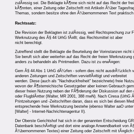
zulÃ¤ssig sei. Die Beklagte kÃ¶nne sich nicht auf das Recht der f
kÃ¶nnten, einer Zeitung oder Zeitschrift mit Artikeln Ã¼ber Tagesfr
Themas, sondern besitze ohne den Ã¼bernommenen Text praktisch ke
Rechtssatz:
Die Revision der Beklagten ist zulÃ¤ssig, weil Rechtsprechung zur F
Werknutzung des Â§ 44 UrhG fÃ¤llt; das Rechtsmittel ist aber
nicht berechtigt.
Zutreffend stellt die Beklagte die Beurteilung der Vorinstanzen nic
Sie beruft sich aber weiterhin auf das Recht der freien Werknutzung
anders zu behandeln als Printmedien. Dazu ist zu erwÃ¤gen:
Gem Â§ 44 Abs 1 UrhG dÃ¼rfen - sofern dies nicht ausdrÃ¼cklich verb
anderen Zeitungen und Zeitschriften vervielfÃ¤ltigt und verbreitet
werden. Diese (auch als "Nachdruckfreiheit" bezeichnete) freie Nu
wovon der Ã¶sterreichische Gesetzgeber aber keinen Gebrauch gemac
dieser freien Nutzung neben der FÃ¶rderung der Diskussion auf den
oder FlugblÃ¤tter (Walter, MR 2001, 388 mwN). Nach Ciresa (UrhG Â§
Printzeitungen und -Zeitschriften daran, dass es sich bei diesen
entsprechende freie Werknutzung bestehe (ebenso Walter aaO unte
[Walter] - Internet-Nachrichtenagentur II).
Der Oberste Gerichtshof hat sich in der genannten Entscheidung GR
Datenbank beschÃ¤ftigt und dort eine analoge Anwendbarkeit von Â§ 
Ã¼bernommenen Textes) einer Zeitung oder Zeitschrift mit tÃ¤glich w