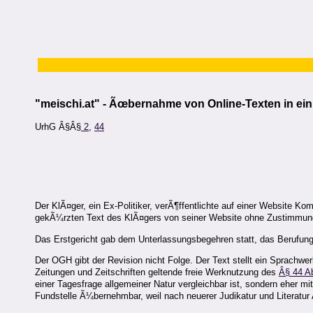
"meischi.at" - Ãœbernahme von Online-Texten in ei
UrhG Â§Â§
2
,
44
Der KlÃ¤ger, ein Ex-Politiker, verÃ¶ffentlichte auf einer Website Ko
gekÃ¼rzten Text des KlÃ¤gers von seiner Website ohne Zustimmung 
Das Erstgericht gab dem Unterlassungsbegehren statt, das Berufung
Der OGH gibt der Revision nicht Folge. Der Text stellt ein Sprachw
Zeitungen und Zeitschriften geltende freie Werknutzung des
Â§ 44 A
einer Tagesfrage allgemeiner Natur vergleichbar ist, sondern eher m
Fundstelle Ã¼bernehmbar, weil nach neuerer Judikatur und Literat