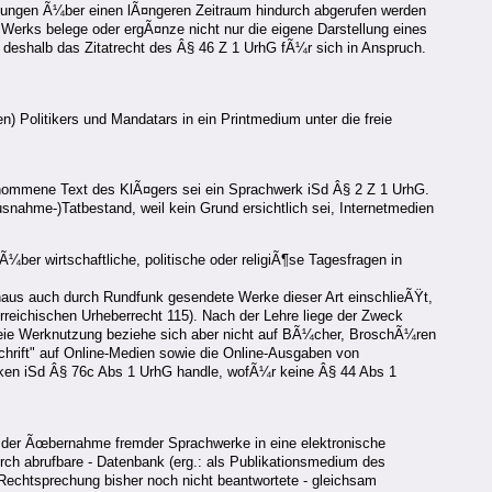
ldungen Ã¼ber einen lÃ¤ngeren Zeitraum hindurch abgerufen werden
n Werks belege oder ergÃ¤nze nicht nur die eigene Darstellung eines
deshalb das Zitatrecht des Â§ 46 Z 1 UrhG fÃ¼r sich in Anspruch.
) Politikers und Mandatars in ein Printmedium unter die freie
¼bernommene Text des KlÃ¤gers sei ein Sprachwerk iSd Â§ 2 Z 1 UrhG.
usnahme-)Tatbestand, weil kein Grund ersichtlich sei, Internetmedien
¼ber wirtschaftliche, politische oder religiÃ¶se Tagesfragen in
naus auch durch Rundfunk gesendete Werke dieser Art einschlieÃŸt,
reichischen Urheberrecht 115). Nach der Lehre liege der Zweck
freie Werknutzung beziehe sich aber nicht auf BÃ¼cher, BroschÃ¼ren
chrift" auf Online-Medien sowie die Online-Ausgaben von
nken iSd Â§ 76c Abs 1 UrhG handle, wofÃ¼r keine Â§ 44 Abs 1
it der Ãœbernahme fremder Sprachwerke in eine elektronische
rch abrufbare - Datenbank (erg.: als Publikationsmedium des
r Rechtsprechung bisher noch nicht beantwortete - gleichsam