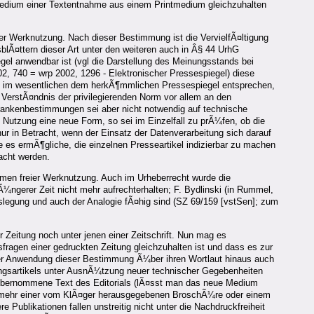
tmedium einer Textentnahme aus einem Printmedium gleichzuhalten
er Werknutzung. Nach dieser Bestimmung ist die VervielfÃ¤ltigung
blÃ¤ttern dieser Art unter den weiteren auch in Â§ 44 UrhG
gel anwendbar ist (vgl die Darstellung des Meinungsstands bei
, 740 = wrp 2002, 1296 - Elektronischer Pressespiegel) diese
noch im wesentlichen dem herkÃ¶mmlichen Pressespiegel entsprechen,
VerstÃ¤ndnis der privilegierenden Norm vor allem an den
rankenbestimmungen sei aber nicht notwendig auf technische
n Nutzung eine neue Form, so sei im Einzelfall zu prÃ¼fen, ob die
ur in Betracht, wenn der Einsatz der Datenverarbeitung sich darauf
ie es ermÃ¶gliche, die einzelnen Presseartikel indizierbar zu machen
acht werden.
men freier Werknutzung. Auch im Urheberrecht wurde die
ngerer Zeit nicht mehr aufrechterhalten; F. Bydlinski (in Rummel,
legung und auch der Analogie fÃ¤hig sind (SZ 69/159 [vstSen]; zum
r Zeitung noch unter jenen einer Zeitschrift. Nun mag es
sfragen einer gedruckten Zeitung gleichzuhalten ist und dass es zur
ner Anwendung dieser Bestimmung Ã¼ber ihren Wortlaut hinaus auch
tungsartikels unter AusnÃ¼tzung neuer technischer Gegebenheiten
rs Ã¼bernommene Text des Editorials (lÃ¤sst man das neue Medium
n vielmehr einer vom KlÃ¤ger herausgegebenen BroschÃ¼re oder einem
 Publikationen fallen unstreitig nicht unter die Nachdruckfreiheit