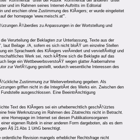
steil "Kommentar" unter der Rubrik "Kommentar der anderen" unter
ter und im Rahmen seines Internet-Auftritts im Editorial
 ein und erschien ohne Zustimmung des KlÃ¤gers; er wurde eingeleitet
 auf der homepage 'www.meischi.at'".
KÃ¼rzungen Ã¼berdies zu Anpassungen in der Wortstellung und
die Verurteilung der Beklagten zur Unterlassung, Texte aus der
laut Beilage ./A, sofern es sich nicht bloÃŸ um einzelne Stellen
mung ein Sprachwerk des KlÃ¤gers verÃ¤ndert und vervielfÃ¤ltigt und
nschaftliches Werk sei, noch kÃ¶nne sich die Beklagte auf das
 Auch liege ein WettbewerbsverstoÃŸ wegen glatter Ãœbernahme
Autor zur VerfÃ¼gung gestellt, wodurch wesentliche Interessen des
rÃ¼ckliche Zustimmung zur Weiterverbreitung gegeben. Als
rzungen griffen nicht in die IntegritÃ¤t des Werks ein. Zwischen den
e Fundstelle ausgeschlossen. Eine BeeintrÃ¤chtigung
ichte Text des KlÃ¤gers sei ein urheberrechtlich geschÃ¼tztes
ine freie Werknutzung im Rahmen des Zitatrechts nicht in Betracht.
 eine Homepage im Internet sei diesen Publikationsorganen
einer eigenen Rubrik in einer anderen Form dargeboten, als es dem
egen Â§ 21 Abs 1 UrhG berechtigt.
ordentliche Revision mangels erheblicher Rechtsfrage nicht