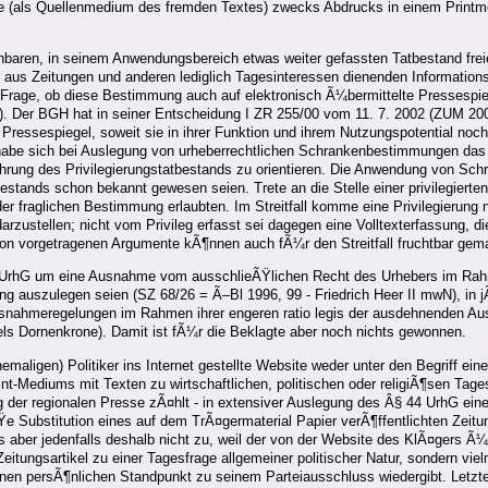
site (als Quellenmedium des fremden Textes) zwecks Abdrucks in einem Prin
hbaren, in seinem Anwendungsbereich etwas weiter gefassten Tatbestand frei
 aus Zeitungen und anderen lediglich Tagesinteressen dienenden Informations
 Frage, ob diese Bestimmung auch auf elektronisch Ã¼bermittelte Pressespie
 Der BGH hat in seiner Entscheidung I ZR 255/00 vom 11. 7. 2002 (ZUM 2002
e Pressespiegel, soweit sie in ihrer Funktion und ihrem Nutzungspotential 
habe sich bei Auslegung von urheberrechtlichen Schrankenbestimmungen das 
hrung des Privilegierungstatbestands zu orientieren. Die Anwendung von Sch
estands schon bekannt gewesen seien. Trete an die Stelle einer privilegierte
r fraglichen Bestimmung erlaubten. Im Streitfall komme eine Privilegierung n
arzustellen; nicht vom Privileg erfasst sei dagegen eine Volltexterfassung, d
sion vorgetragenen Argumente kÃ¶nnen auch fÃ¼r den Streitfall fruchtbar gem
s 1 UrhG um eine Ausnahme vom ausschlieÃŸlichen Recht des Urhebers im Rah
szulegen seien (SZ 68/26 = Ã–Bl 1996, 99 - Friedrich Heer II mwN), in jÃ¼
snahmeregelungen im Rahmen ihrer engeren ratio legis der ausdehnenden Aus
ls Dornenkrone). Damit ist fÃ¼r die Beklagte aber noch nichts gewonnen.
ligen) Politiker ins Internet gestellte Website weder unter den Begriff eine
nt-Mediums mit Texten zu wirtschaftlichen, politischen oder religiÃ¶sen Tage
g der regionalen Presse zÃ¤hlt - in extensiver Auslegung des Â§ 44 UrhG ei
Ÿe Substitution eines auf dem TrÃ¤germaterial Papier verÃ¶ffentlichten Zei
t dies aber jedenfalls deshalb nicht zu, weil der von der Website des KlÃ¤ge
n Zeitungsartikel zu einer Tagesfrage allgemeiner politischer Natur, sonder
inen persÃ¶nlichen Standpunkt zu seinem Parteiausschluss wiedergibt. Letztere