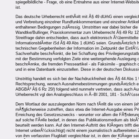
spiegelbildliche - Frage, ob eine Entnahme aus einer Internet-Web
ist.
Das deutsche Urheberrecht enthÃ¤lt mit Â§ 49 dUrhG einen vergleic
und Verbreitung einzelner Rundfunkkommentare und einzelner Artikel
enthaltenen Bedingungen zulÃ¤ssig. Umstritten war dabei bisher die
Wandtke/Bullinger, Praxiskommentar zum Urheberrecht Â§ 49 Rz 12).
Streitfrage dahin entschieden, dass auch elektronisch Ã¼bermittelt
InformationsblÃ¤tter iSd Â§ 49 Abs 1 dUrhG seien. GrundsÃ¤tzlich 
technischen Gegebenheiten der Information im Zeitpunkt der EinfÃ¼
Sachverhalte beschrÃ¤nkt, die bei Schaffung des Privilegierungstatb
mit der Bestimmung verfolgten Ziele eine weitergehende Auslegung de
beschrÃ¤nke, die fremden Presseartikel - als Faksimile - graphisch d
und in eine Datenbank einzustellen. Diese in der deutschen Diskus
Unstrittig handelt es sich bei der Nachdruckfreiheit des Â§ 44 Ab
Rechtsprechung, wonach Ausnahmebestimmungen grundsÃ¤tzlich eng au
ABGBÂ² Â§ 6 Rz 25f) folgend wird nunmehr vertreten, dass auch Au
Urheberrecht vgl den Analogieschluss in Ã–Bl 2001, 181 - SchÃ¼sse
Dem Wortlaut der auszulegenden Norm nach fÃ¤llt die von einem (ehema
mÃ¶glicherweise zutreffen, dass etwa die Internet-Ausgabe eines Pri
Erreichung des Gesetzeszwecks - worunter vor allem die FÃ¶rderun
auf solche FÃ¤lle bedarf, in denen das Publikationsmedium als bloÃ
beurteilt werden kann. Auf den Internet-Auftritt des KlÃ¤gers triff
Internet unberÃ¼cksichtigt) nicht einem journalistisch aufbereitete
von ihm verfassten Flugblatt vergleichbar ist, in dem der KlÃ¤ger se