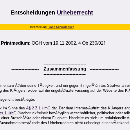
Entscheidungen
Urheberrecht
Bearbeitung
Franz Schmidbauer
n Printmedium:
OGH vom 19.11.2002, 4 Ob 230/02f
-----------------------------
-------------------
Zusammenfassung
--------------------
-----------------------------
mmentare Ã¼ber seine TÃ¤tigkeit und ein gegen ihn gefÃ¼hrtes Strafverfahren.
des KlÃ¤gers, wobei auf die ungekÃ¼rzte Fassung auf der Website des KlÃ¤
sgericht bestÃ¤tigte.
erk im Sinne des
Â§ 2 Z 1 UrhG
dar. Der dem Internet-Auftritt des KlÃ¤gers en
bs 1 UrhG
(Nachdruckfreiheit bezÃ¼glich wirtschaftlicher, politischer oder rel
it einer BroschÃ¼re oder einem Flugblatt. Handelte es sich um redaktionelle A
ur AusnahmetatbestÃ¤nde des Urheberrechtes nicht unbedingt einschrÃ¤nkend 