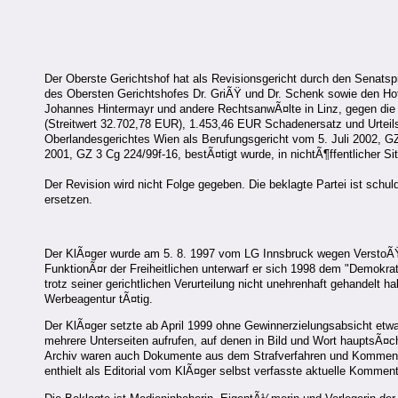
Der Oberste Gerichtshof hat als Revisionsgericht durch den Senatsp
des Obersten Gerichtshofes Dr. GriÃŸ und Dr. Schenk sowie den Hofra
Johannes Hintermayr und andere RechtsanwÃ¤lte in Linz, gegen die b
(Streitwert 32.702,78 EUR), 1.453,46 EUR Schadenersatz und Urteils
Oberlandesgerichtes Wien als Berufungsgericht vom 5. Juli 2002, GZ
2001, GZ 3 Cg 224/99f-16, bestÃ¤tigt wurde, in nichtÃ¶ffentlicher S
Der Revision wird nicht Folge gegeben. Die beklagte Partei ist sch
ersetzen.
Der KlÃ¤ger wurde am 5. 8. 1997 vom LG Innsbruck wegen VerstoÃŸes
FunktionÃ¤r der Freiheitlichen unterwarf er sich 1998 dem "Demokrat
trotz seiner gerichtlichen Verurteilung nicht unehrenhaft gehandelt
Werbeagentur tÃ¤tig.
Der KlÃ¤ger setzte ab April 1999 ohne Gewinnerzielungsabsicht etw
mehrere Unterseiten aufrufen, auf denen in Bild und Wort hauptsÃ¤
Archiv waren auch Dokumente aus dem Strafverfahren und Kommentar
enthielt als Editorial vom KlÃ¤ger selbst verfasste aktuelle Kommen