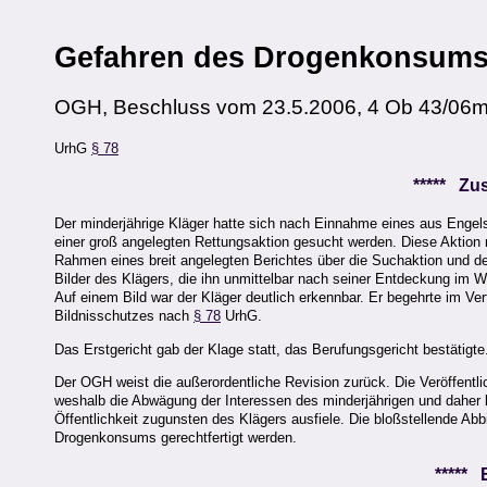
Gefahren des Drogenkonsum
OGH, Beschluss vom 23.5.2006, 4 Ob 43/06
UrhG
§ 78
***** Z
Der minderjährige Kläger hatte sich nach Einnahme eines aus Engels
einer groß angelegten Rettungsaktion gesucht werden. Diese Aktion ri
Rahmen eines breit angelegten Berichtes über die Suchaktion und d
Bilder des Klägers, die ihn unmittelbar nach seiner Entdeckung im W
Auf einem Bild war der Kläger deutlich erkennbar. Er begehrte im V
Bildnisschutzes nach
§ 78
UrhG.
Das Erstgericht gab der Klage statt, das Berufungsgericht bestätigte
Der OGH weist die außerordentliche Revision zurück. Die Veröffentli
weshalb die Abwägung der Interessen des minderjährigen und daher
Öffentlichkeit zugunsten des Klägers ausfiele. Die bloßstellende Ab
Drogenkonsums gerechtfertigt werden.
*****