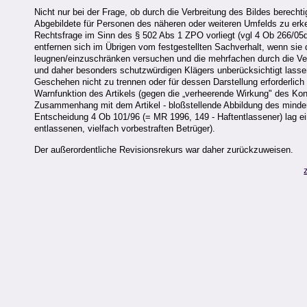
Nicht nur bei der Frage, ob durch die Verbreitung des Bildes berecht
Abgebildete für Personen des näheren oder weiteren Umfelds zu erk
Rechtsfrage im Sinn des § 502 Abs 1 ZPO vorliegt (vgl 4 Ob 266/05
entfernen sich im Übrigen vom festgestellten Sachverhalt, wenn sie
leugnen/einzuschränken versuchen und die mehrfachen durch die Ver
und daher besonders schutzwürdigen Klägers unberücksichtigt lasse
Geschehen nicht zu trennen oder für dessen Darstellung erforderlic
Warnfunktion des Artikels (gegen die „verheerende Wirkung" des Kons
Zusammenhang mit dem Artikel - bloßstellende Abbildung des minderjä
Entscheidung 4 Ob 101/96 (= MR 1996, 149 - Haftentlassener) lag ei
entlassenen, vielfach vorbestraften Betrüger).
Der außerordentliche Revisionsrekurs war daher zurückzuweisen.