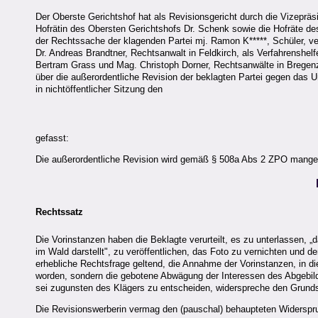
Der Oberste Gerichtshof hat als Revisionsgericht durch die Vizepräs
Hofrätin des Obersten Gerichtshofs Dr. Schenk sowie die Hofräte des
der Rechtssache der klagenden Partei mj. Ramon K*****, Schüler, vert
Dr. Andreas Brandtner, Rechtsanwalt in Feldkirch, als Verfahrenshelfe
Bertram Grass und Mag. Christoph Dorner, Rechtsanwälte in Bregenz
über die außerordentliche Revision der beklagten Partei gegen das
in nichtöffentlicher Sitzung den
gefasst:
Die außerordentliche Revision wird gemäß § 508a Abs 2 ZPO mange
Rechtssatz
Die Vorinstanzen haben die Beklagte verurteilt, es zu unterlassen, „
im Wald darstellt", zu veröffentlichen, das Foto zu vernichten und
erhebliche Rechtsfrage geltend, die Annahme der Vorinstanzen, in die
worden, sondern die gebotene Abwägung der Interessen des Abgebilde
sei zugunsten des Klägers zu entscheiden, widerspreche den Grund
Die Revisionswerberin vermag den (pauschal) behaupteten Widerspru