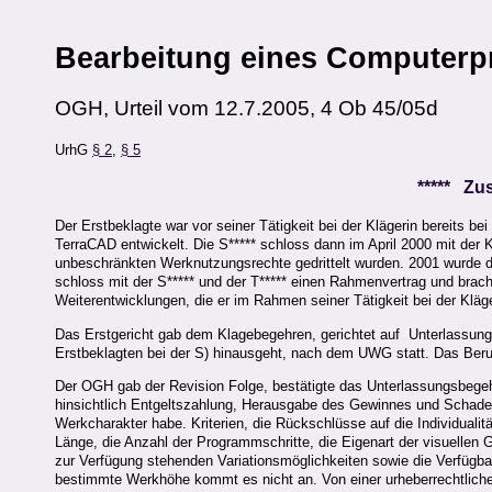
Bearbeitung eines Computer
OGH, Urteil vom 12.7.2005, 4 Ob 45/05d
UrhG
§ 2
,
§ 5
***** Z
Der Erstbeklagte war vor seiner Tätigkeit bei der Klägerin bereits 
TerraCAD entwickelt. Die S***** schloss dann im April 2000 mit der K
unbeschränkten Werknutzungsrechte gedrittelt wurden. 2001 wurde d
schloss mit der S***** und der T***** einen Rahmenvertrag und brac
Weiterentwicklungen, die er im Rahmen seiner Tätigkeit bei der Kläg
Das Erstgericht gab dem Klagebegehren, gerichtet auf Unterlassung
Erstbeklagten bei der S) hinausgeht, nach dem UWG statt. Das Beruf
Der OGH gab der Revision Folge, bestätigte das Unterlassungsbegeh
hinsichtlich Entgeltszahlung, Herausgabe des Gewinnes und Schaden
Werkcharakter habe. Kriterien, die Rückschlüsse auf die Individual
Länge, die Anzahl der Programmschritte, die Eigenart der visuellen 
zur Verfügung stehenden Variationsmöglichkeiten sowie die Verfügba
bestimmte Werkhöhe kommt es nicht an. Von einer urheberrechtlich