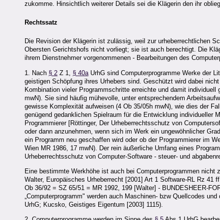
zukomme. Hinsichtlich weiterer Details sei die Klägerin den ihr ob
Rechtssatz
Die Revision der Klägerin ist zulässig, weil zur urheberrechtliche
Obersten Gerichtshofs nicht vorliegt; sie ist auch berechtigt. Die Kl
ihrem Dienstnehmer vorgenommenen - Bearbeitungen des Computerp
1. Nach
§ 2
Z 1,
§ 40a
UrhG sind Computerprogramme Werke der Litera
geistigen Schöpfung ihres Urhebers sind. Geschützt wird dabei nicht
Kombination vieler Programmschritte erreichte und damit individue
mwN). Sie sind häufig mühevolle, unter entsprechendem Arbeitsaufwa
gewisse Komplexität aufweisen (4 Ob 35/05h mwN), wie dies der Fall
genügend gedanklichen Spielraum für die Entwicklung individueller M
Programmierer [Röttinger, Der Urheberrechtsschutz von Computersof
oder dann anzunehmen, wenn sich im Werk ein ungewöhnlicher Grad 
ein Programm neu geschaffen wird oder ob der Programmierer im We
Wien MR 1986, 17 mwN). Der rein äußerliche Umfang eines Programms
Urheberrechtsschutz von Computer-Software - steuer- und abgabenrec
Eine bestimmte Werkhöhe ist auch bei Computerprogrammen nicht z
Walter, Europäisches Urheberrecht [2001] Art 1 Software-RL Rz 41 f
Ob 36/92 = SZ 65/51 = MR 1992, 199 [Walter] - BUNDESHEER-F
„Computerprogramm" werden auch Maschinen- bzw Quellcodes und d
UrhG; Kucsko, Geistiges Eigentum [2003] 1115).
2. Computerprogramme werden im Sinne des
§ 5
Abs 1 UrhG bearbei