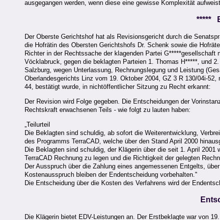
ausgegangen werden, wenn diese eine gewisse Komplexität aufweist
*****
Der Oberste Gerichtshof hat als Revisionsgericht durch die Senatspr
die Hofrätin des Obersten Gerichtshofs Dr. Schenk sowie die Hofräte 
Richter in der Rechtssache der klagenden Partei G*****gesellschaft 
Vöcklabruck, gegen die beklagten Parteien 1. Thomas H*****, und 2. 
Salzburg, wegen Unterlassung, Rechnungslegung und Leistung (Gesam
Oberlandesgerichts Linz vom 19. Oktober 2004, GZ 3 R 130/04i-52, 
44, bestätigt wurde, in nichtöffentlicher Sitzung zu Recht erkannt:
Der Revision wird Folge gegeben. Die Entscheidungen der Vorinstanz
Rechtskraft erwachsenen Teils - wie folgt zu lauten haben:
„Teilurteil
Die Beklagten sind schuldig, ab sofort die Weiterentwicklung, Verbre
des Programms TerraCAD, welche über den Stand April 2000 hinausg
Die Beklagten sind schuldig, der Klägerin über die seit 1. April 20
TerraCAD Rechnung zu legen und die Richtigkeit der gelegten Rechnu
Der Ausspruch über die Zahlung eines angemessenen Entgelts, über
Kostenausspruch bleiben der Endentscheidung vorbehalten."
Die Entscheidung über die Kosten des Verfahrens wird der Endentsc
Ents
Die Klägerin bietet EDV-Leistungen an. Der Erstbeklagte war von 1