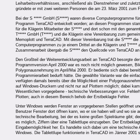
Leiharbeitsverhältnisses, anschließend als Dienstnehmer und zuletzt 
gründete er mit zwei weiteren Personen die am 23. März 2001 zum 
Bei der S ***** GmbH (S*****) waren diverse Computerprogramme
Programm TerraCAD entwickelt worden; an diesen Programmen stand S
für die Klägerin Mitarbeiter der S***** und dort schon mit den gena
T***** GmbH (T*****) und die Klägerin eine Vereinbarung zum gem
Memoplott und TerraCAD. Mit dieser Vereinbarung trat die S***** d
Computerprogrammen zu je einem Drittel an die Klägerin und T*****
Zusammenarbeit übergab die S***** den Quellcode von TerraCAD an 
Den Großteil der Weiterentwicklungsarbeit an TerraCAD besorgte der 
Programmversion April 2000 war es noch nicht möglich gewesen, Bil
Polygonausnehmung im April/Mai 2000. Er bediente sich dabei berei
Programmierarbeit bedurft hätte. Die gewählte Variante war die ein
verfügten damals bereits über die Möglichkeit einer Polygonausneh
auf Windows-Druckern und nicht nur auf Plottern möglich; dabei kam
Wesentlichen vorgegebene - technische Verbesserungen vor. Fehlerha
Plotten; auch in diesem Bereich behob der Erstbeklagte Fehler.
Unter Windows werden Fenster an vorgegebenen Stellen geöffnet und 
Benutzer Fenster dort öffnen kann, wo er sie haben will und wo sie 
technische Bearbeitung, bei der es keine großen Spielräume gibt
es möglich, Ziffern über eine Tablettlupe einzugeben. Der Erstbeklag
Eingabemöglichkeit her. Es handelte sich dabei um eine technisch
Windows. Die Tablettlupe funktionierte in TerraCAD im Jänner 2001 