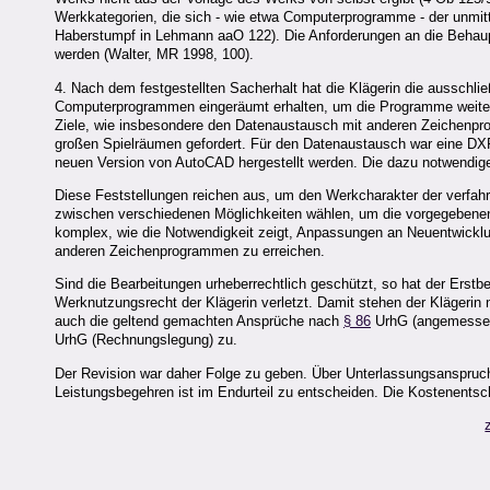
Werkkategorien, die sich - wie etwa Computerprogramme - der unmitte
Haberstumpf in Lehmann aaO 122). Die Anforderungen an die Behaupt
werden (Walter, MR 1998, 100).
4. Nach dem festgestellten Sacherhalt hat die Klägerin die aussch
Computerprogrammen eingeräumt erhalten, um die Programme weiter 
Ziele, wie insbesondere den Datenaustausch mit anderen Zeichenprog
großen Spielräumen gefordert. Für den Datenaustausch war eine DXF
neuen Version von AutoCAD hergestellt werden. Die dazu notwendig
Diese Feststellungen reichen aus, um den Werkcharakter der verfah
zwischen verschiedenen Möglichkeiten wählen, um die vorgegebenen Z
komplex, wie die Notwendigkeit zeigt, Anpassungen an Neuentwic
anderen Zeichenprogrammen zu erreichen.
Sind die Bearbeitungen urheberrechtlich geschützt, so hat der Erst
Werknutzungsrecht der Klägerin verletzt. Damit stehen der Klägerin
auch die geltend gemachten Ansprüche nach
§ 86
UrhG (angemessen
UrhG (Rechnungslegung) zu.
Der Revision war daher Folge zu geben. Über Unterlassungsanspruch
Leistungsbegehren ist im Endurteil zu entscheiden. Die Kostenents