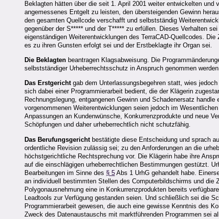
Beklagten hätten über die seit 1. April 2001 weiter entwickelten un
angemessenes Entgelt zu leisten, den übersteigenden Gewinn heraus
den gesamten Quellcode verschafft und selbstständig Weiterentwick
gegenüber der S***** und der T***** zu erfüllen. Dieses Verhalten s
eigenständigen Weiterentwicklungen des TerraCAD-Quellcodes. Die Z
es zu ihren Gunsten erfolgt sei und der Erstbeklagte ihr Organ sei.
Die Beklagten
beantragen Klagsabweisung. Die Programmänderungen 
selbstständiger Urheberrechtsschutz in Anspruch genommen werden
Das Erstgericht
gab dem Unterlassungsbegehren statt, wies jedoch 
sich dabei einer Programmierarbeit bedient, die der Klägerin zugesta
Rechnungslegung, entgangenen Gewinn und Schadenersatz handle e
vorgenommenen Weiterentwicklungen seien jedoch im Wesentlichen 
Anpassungen an Kundenwünsche, Konkurrenzprodukte und neue Versi
Schöpfungen und daher urheberrechtlich nicht schutzfähig.
Das Berufungsgericht
bestätigte diese Entscheidung und sprach a
ordentliche Revision zulässig sei; zu den Anforderungen an die urhe
höchstgerichtliche Rechtsprechung vor. Die Klägerin habe ihre An
auf die einschlägigen urheberrechtlichen Bestimmungen gestützt. U
Bearbeitungen im Sinne des
§ 5
Abs 1 UrhG gehandelt habe. Einerse
an individuell bestimmten Stellen des Computerbildschirms und die Zi
Polygonausnehmung eine in Konkurrenzprodukten bereits verfügbare 
Leadtools zur Verfügung gestanden seien. Und schließlich sei die S
Programmierarbeit gewesen, die auch eine gewisse Kenntnis des Kon
Zweck des Datenaustauschs mit marktführenden Programmen sei alle