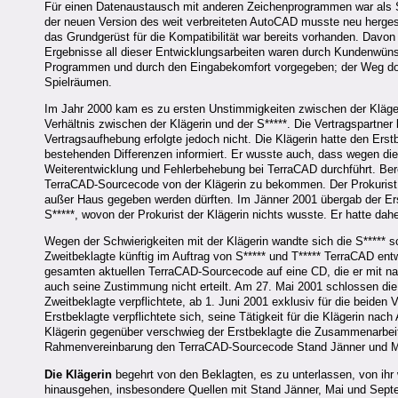
Für einen Datenaustausch mit anderen Zeichenprogrammen war als Sc
der neuen Version des weit verbreiteten AutoCAD musste neu herges
das Grundgerüst für die Kompatibilität war bereits vorhanden. Dav
Ergebnisse all dieser Entwicklungsarbeiten waren durch Kundenwün
Programmen und durch den Eingabekomfort vorgegeben; der Weg dorth
Spielräumen.
Im Jahr 2000 kam es zu ersten Unstimmigkeiten zwischen der Klägeri
Verhältnis zwischen der Klägerin und der S*****. Die Vertragspartn
Vertragsaufhebung erfolgte jedoch nicht. Die Klägerin hatte den Erst
bestehenden Differenzen informiert. Er wusste auch, dass wegen dies
Weiterentwicklung und Fehlerbehebung bei TerraCAD durchführt. Bere
TerraCAD-Sourcecode von der Klägerin zu bekommen. Der Prokurist 
außer Haus gegeben werden dürften. Im Jänner 2001 übergab der Er
S*****, wovon der Prokurist der Klägerin nichts wusste. Er hatte dah
Wegen der Schwierigkeiten mit der Klägerin wandte sich die S***** s
Zweitbeklagte künftig im Auftrag von S***** und T***** TerraCAD ent
gesamten aktuellen TerraCAD-Sourcecode auf eine CD, die er mit na
auch seine Zustimmung nicht erteilt. Am 27. Mai 2001 schlossen die 
Zweitbeklagte verpflichtete, ab 1. Juni 2001 exklusiv für die beiden
Erstbeklagte verpflichtete sich, seine Tätigkeit für die Klägerin nac
Klägerin gegenüber verschwieg der Erstbeklagte die Zusammenarbeit 
Rahmenvereinbarung den TerraCAD-Sourcecode Stand Jänner und M
Die Klägerin
begehrt von den Beklagten, es zu unterlassen, von ihr
hinausgehen, insbesondere Quellen mit Stand Jänner, Mai und Septem