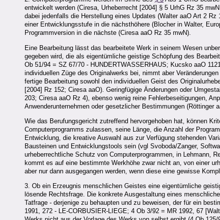
entwickelt werden (Ciresa, Urheberrecht [2004] § 5 UrhG Rz 35 mwN
dabei jedenfalls die Herstellung eines Updates (Walter aaO Art 2 R
einer Entwicklungsstufe in die nächsthöhere (Blocher in Walter, Eur
Programmversion in die nächste (Ciresa aaO Rz 35 mwN).
Eine Bearbeitung lässt das bearbeitete Werk in seinem Wesen unberü
gegeben wird, die als eigentümliche geistige Schöpfung des Bearbe
Ob 51/94 = SZ 67/70 - HUNDERTWASSERHAUS; Kucsko aaO 1121; Cire
individuellen Züge des Originalwerks bei, nimmt aber Veränderungen 
fertige Bearbeitung sowohl den individuellen Geist des Originalurhe
[2004] Rz 152; Ciresa aaO). Geringfügige Änderungen oder Umgestal
203; Ciresa aaO Rz 4), ebenso wenig reine Fehlerbeseitigungen, An
Anwenderunternehmen oder gesetzlicher Bestimmungen (Röttinger a
Wie das Berufungsgericht zutreffend hervorgehoben hat, können Krite
Computerprogramms zulassen, seine Länge, die Anzahl der Programmsc
Entwicklung, die kreative Auswahl aus zur Verfügung stehenden Vari
Bausteinen und Entwicklungstools sein (vgl Svoboda/Zanger, Softwar
urheberrechtliche Schutz von Computerprogrammen, in Lehmann, Re
kommt es auf eine bestimmte Werkhöhe zwar nicht an, von einer ur
aber nur dann ausgegangen werden, wenn diese eine gewisse Komplex
3. Ob ein Erzeugnis menschlichen Geistes eine eigentümliche geisti
lösende Rechtsfrage. Die konkrete Ausgestaltung eines menschlichen 
Tatfrage - derjenige zu behaupten und zu beweisen, der für ein bes
1991, 272 - LE-CORBUSIER-LIEGE; 4 Ob 3/92 = MR 1992, 67 [Walter
Werks nicht aus der Vorlage des Werks von selbst ergibt (4 Ob 1