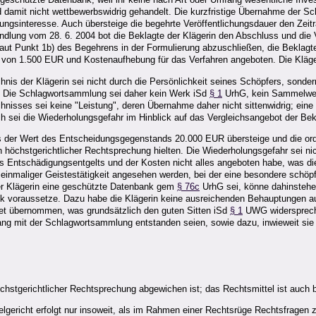
d damit nicht wettbewerbswidrig gehandelt. Die kurzfristige Übernahme der 
hungsinteresse. Auch übersteige die begehrte Veröffentlichungsdauer den Ze
ndlung vom 28. 6. 2004 bot die Beklagte der Klägerin den Abschluss und die 
aut Punkt 1b) des Begehrens in der Formulierung abzuschließen, die Beklagte 
gelt von 1.500 EUR und Kostenaufhebung für das Verfahren angeboten. Die Kläg
is der Klägerin sei nicht durch die Persönlichkeit seines Schöpfers, sonder
. Die Schlagwortsammlung sei daher kein Werk iSd
§ 1
UrhG, kein Sammelwerk
chnisses sei keine "Leistung", deren Übernahme daher nicht sittenwidrig; ein
 sei die Wiederholungsgefahr im Hinblick auf das Vergleichsangebot der Bek
s der Wert des Entscheidungsgegenstands 20.000 EUR übersteige und die orden
höchstgerichtlicher Rechtsprechung hielten. Die Wiederholungsgefahr sei nic
es Entschädigungsentgelts und der Kosten nicht alles angeboten habe, was die
einmaliger Geistestätigkeit angesehen werden, bei der eine besondere schöpf
 Klägerin eine geschützte Datenbank gem
§ 76c
UrhG sei, könne dahinstehen
k voraussetze. Dazu habe die Klägerin keine ausreichenden Behauptungen aufg
rnet übernommen, was grundsätzlich den guten Sitten iSd
§ 1
UWG widerspreche
 mit der Schlagwortsammlung entstanden seien, sowie dazu, inwieweit sie du
öchstgerichtlicher Rechtsprechung abgewichen ist; das Rechtsmittel ist auch b
elgericht erfolgt nur insoweit, als im Rahmen einer Rechtsrüge Rechtsfrage