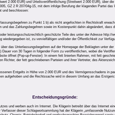
ert 2.000 EUR) und Urteilsveröffentlichung (Streitwert 2.000 EUR), über die 
005, GZ 2 R 207/04g-15, mit dem infolge Berufung der klagenden Partei das 
nnt und beschlossen:
erlassungsbegehren zu Punkt 1 b) als nicht angefochten in Rechtskraft erwac
en und das Zahlungsbegehren sowie im Kostenpunkt dahin abgeändert, dass di
d/oder leistungsschutzrechtlich geschützte Teile des unter der Adresse http://
wiedergegeben ist, zu vervielfältigen und/oder der Öffentlichkeit zur Verfügu
 über das Unterlassungsbegehren auf der Homepage der Beklagten unter der Doma
 Dauer von 30 Tagen in folgender Form zu veröffentlichen, wobei die Veröffen
site öffnet (Pop-up-Fenster): In einem fett linierten Rahmen, mit fett geschr
n Richter, der fett geschriebenen Parteien und ihrer Vertreter, des Aktenz
messenen Entgelts in Höhe von 2.000 EUR und des Vermögensschadens in paus
zen aufgehoben und die Rechtssache wird in diesem Umfang an das Erstgeric
Entscheidungsgründe:
tzes und werben auch im Internet. Die Klägerin betreibt über das Internet ei
Der Verfasser dieser Schlagwortsammlung hat der Klägerin „umfassende Nutzu
schutz, Chemie, Betriebsbedarf und englischsprachige Bezeichnungen) sowie 