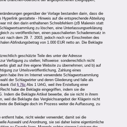
 Veränderungen gegenüber der Vorlage bestanden darin, dass die
 Hyperlink gestaltete - Hinweis auf die entsprechende Abteilung
war mit den darin enthaltenen Schreibfehlern (zB Malerein statt
e Schlagwortsammlung zu löschen, eine Unterlassungserklärung
leich zu veröffentlichen, einen pauschalierten Schadenersatz in
urz nach dem 29. 7. 2003, jedoch noch vor Einschreiten des
schalen Abfindungsbetrag von 1.000 EUR netto an. Die Beklagte
tzrechtlich geschützte Teile des unter der Adresse
ur Verfügung zu stellen; hilfsweise: sonderrechtlich nicht
erbs glatt auf ihre eigene Website zu übernehmen; und b) auf
htigung zur Urteilsveröffentlichung, Zahlung eines
erin habe ihre im Internet verwendete Schlagwortsammlung
wahl der Schlagwörter und deren Gliederung und falle als
enbank iSd
§ 76c
Abs 1 UrhG, weil ihre Erstellung einer
s Recht habe die Beklagte eingegriffen, indem sie die
 Indem die Beklagte Artikel bewerbe, die sie nicht in ihrem
, weil die Beklagte das Vergleichsangebot der Klägerin nicht
ete die Beklagte doch im Prozess weiter die Auffassung, zu
ntfernt habe, nicht wieder verwendet; damit sei die
elle Auswahl und Anordnung, sie sei daher keine eigentümliche
ition zu Grunde liege. Mangels echter eigener Leistung der