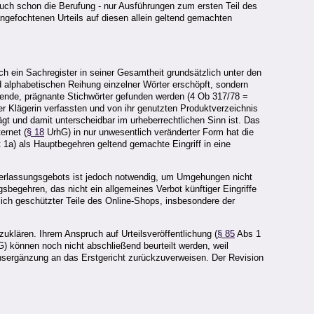
uch schon die Berufung - nur Ausführungen zum ersten Teil des
efochtenen Urteils auf diesen allein geltend gemachten
in Sachregister in seiner Gesamtheit grundsätzlich unter den
 alphabetischen Reihung einzelner Wörter erschöpft, sondern
sende, prägnante Stichwörter gefunden werden (4 Ob 317/78 =
r Klägerin verfassten und von ihr genutzten Produktverzeichnis
ägt und damit unterscheidbar im urheberrechtlichen Sinn ist. Das
ernet (
§ 18
UrhG) in nur unwesentlich veränderter Form hat die
 1a) als Hauptbegehren geltend gemachte Eingriff in eine
terlassungsgebots ist jedoch notwendig, um Umgehungen nicht
sbegehren, das nicht ein allgemeines Verbot künftiger Eingriffe
ich geschützter Teile des Online-Shops, insbesondere der
zuklären. Ihrem Anspruch auf Urteilsveröffentlichung (
§ 85
Abs 1
) können noch nicht abschließend beurteilt werden, weil
nsergänzung an das Erstgericht zurückzuverweisen. Der Revision