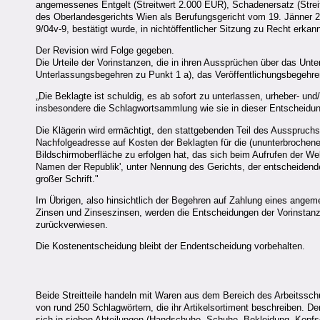
angemessenes Entgelt (Streitwert 2.000 EUR), Schadenersatz (Streitw
des Oberlandesgerichts Wien als Berufungsgericht vom 19. Jänner 2
9/04v-9, bestätigt wurde, in nichtöffentlicher Sitzung zu Recht erka
Der Revision wird Folge gegeben.
Die Urteile der Vorinstanzen, die in ihren Aussprüchen über das Unt
Unterlassungsbegehren zu Punkt 1 a), das Veröffentlichungsbegehr
„Die Beklagte ist schuldig, es ab sofort zu unterlassen, urheber- un
insbesondere die Schlagwortsammlung wie sie in dieser Entscheidung 
Die Klägerin wird ermächtigt, den stattgebenden Teil des Ausspruchs
Nachfolgeadresse auf Kosten der Beklagten für die (ununterbrochene)
Bildschirmoberfläche zu erfolgen hat, das sich beim Aufrufen der Web
Namen der Republik', unter Nennung des Gerichts, der entscheidende
großer Schrift."
Im Übrigen, also hinsichtlich der Begehren auf Zahlung eines ange
Zinsen und Zinseszinsen, werden die Entscheidungen der Vorinstan
zurückverwiesen.
Die Kostenentscheidung bleibt der Endentscheidung vorbehalten.
Beide Streitteile handeln mit Waren aus dem Bereich des Arbeitsschu
von rund 250 Schlagwörtern, die ihr Artikelsortiment beschreiben. 
sich in sieben Abteilungen (Handschuhe, Schuhe, Bekleidung, Kopf