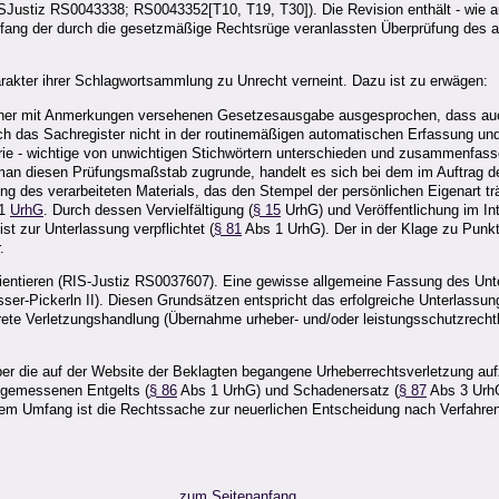
Justiz RS0043338; RS0043352[T10, T19, T30]). Die Revision enthält - wie a
ang der durch die gesetzmäßige Rechtsrüge veranlassten Überprüfung des ang
rakter ihrer Schlagwortsammlung zu Unrecht verneint. Dazu ist zu erwägen:
ner mit Anmerkungen versehenen Gesetzesausgabe ausgesprochen, dass auch e
h das Sachregister nicht in der routinemäßigen automatischen Erfassung und
rie - wichtige von unwichtigen Stichwörtern unterschieden und zusammenfas
man diesen Prüfungsmaßstab zugrunde, handelt es sich bei dem im Auftrag de
ng des verarbeiteten Materials, das den Stempel der persönlichen Eigenart tr
 1
UrhG
. Durch dessen Vervielfältigung (
§ 15
UrhG) und Veröffentlichung im Int
st zur Unterlassung verpflichtet (
§ 81
Abs 1 UrhG). Der in der Klage zu Punkt
.
ientieren (RIS-Justiz RS0037607). Eine gewisse allgemeine Fassung des Un
er-Pickerln II). Diesen Grundsätzen entspricht das erfolgreiche Unterlassung
ete Verletzungshandlung (Übernahme urheber- und/oder leistungsschutzrechtl
t über die auf der Website der Beklagten begangene Urheberrechtsverletzung auf
ngemessenen Entgelts (
§ 86
Abs 1 UrhG) und Schadenersatz (
§ 87
Abs 3 UrhG
sem Umfang ist die Rechtssache zur neuerlichen Entscheidung nach Verfahre
zum Seitenanfang