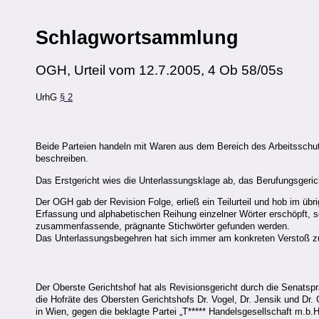
Schlagwortsammlung
OGH, Urteil vom 12.7.2005, 4 Ob 58/05s
UrhG
§ 2
Beide Parteien handeln mit Waren aus dem Bereich des Arbeitsschutze
beschreiben.
Das Erstgericht wies die Unterlassungsklage ab, das Berufungsgerich
Der OGH gab der Revision Folge, erließ ein Teilurteil und hob im üb
Erfassung und alphabetischen Reihung einzelner Wörter erschöpft, s
zusammenfassende, prägnante Stichwörter gefunden werden.
Das Unterlassungsbegehren hat sich immer am konkreten Verstoß zu 
Der Oberste Gerichtshof hat als Revisionsgericht durch die Senatspr
die Hofräte des Obersten Gerichtshofs Dr. Vogel, Dr. Jensik und Dr. 
in Wien, gegen die beklagte Partei „T***** Handelsgesellschaft m