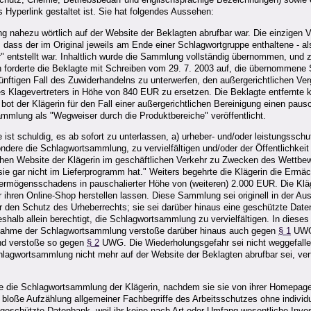
s Hyperlink gestaltet ist. Sie hat folgendes Aussehen:
ng nahezu wörtlich auf der Website der Beklagten abrufbar war. Die einzigen
 dass der im Original jeweils am Ende einer Schlagwortgruppe enthaltene - als
" entstellt war. Inhaltlich wurde die Sammlung vollständig übernommen, und z
in forderte die Beklagte mit Schreiben vom 29. 7. 2003 auf, die übernommen
nftigen Fall des Zuwiderhandelns zu unterwerfen, den außergerichtlichen Verg
 Klagevertreters in Höhe von 840 EUR zu ersetzen. Die Beklagte entfernte k
bot der Klägerin für den Fall einer außergerichtlichen Bereinigung einen pau
sammlung als "Wegweiser durch die Produktbereiche" veröffentlicht.
ist schuldig, es ab sofort zu unterlassen, a) urheber- und/oder leistungsschu
ndere die Schlagwortsammlung, zu vervielfältigen und/oder der Öffentlichkeit z
lichen Website der Klägerin im geschäftlichen Verkehr zu Zwecken des Wettbew
 sie gar nicht im Lieferprogramm hat." Weiters begehrte die Klägerin die Ermäc
mögensschadens in pauschalierter Höhe von (weiteren) 2.000 EUR. Die Kläg
ihren Online-Shop herstellen lassen. Diese Sammlung sei originell in der Aus
 den Schutz des Urheberrechts; sie sei darüber hinaus eine geschützte Dat
deshalb allein berechtigt, die Schlagwortsammlung zu vervielfältigen. In diese
ernahme der Schlagwortsammlung verstoße darüber hinaus auch gegen
§ 1
UWG.
 und verstoße so gegen
§ 2
UWG. Die Wiederholungsgefahr sei nicht weggefallen
wortsammlung nicht mehr auf der Website der Beklagten abrufbar sei, vertr
 die Schlagwortsammlung der Klägerin, nachdem sie sie von ihrer Homepage e
loße Aufzählung allgemeiner Fachbegriffe des Arbeitsschutzes ohne individu
schützte Datenbank, weil ihr keine nach Art oder Umfang wesentliche Invest