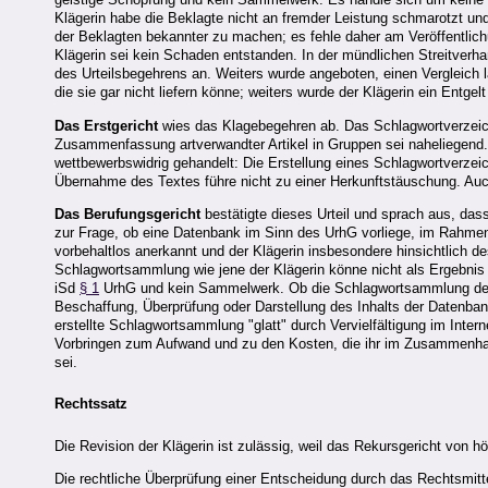
Klägerin habe die Beklagte nicht an fremder Leistung schmarotzt un
der Beklagten bekannter zu machen; es fehle daher am Veröffentlic
Klägerin sei kein Schaden entstanden. In der mündlichen Streitverha
des Urteilsbegehrens an. Weiters wurde angeboten, einen Vergleich l
die sie gar nicht liefern könne; weiters wurde der Klägerin ein Ent
Das Erstgericht
wies das Klagebegehren ab. Das Schlagwortverzeichn
Zusammenfassung artverwandter Artikel in Gruppen sei naheliegend
wettbewerbswidrig gehandelt: Die Erstellung eines Schlagwortverzei
Übernahme des Textes führe nicht zu einer Herkunftstäuschung. Auch
Das Berufungsgericht
bestätigte dieses Urteil und sprach aus, das
zur Frage, ob eine Datenbank im Sinn des UrhG vorliege, im Rahmen 
vorbehaltlos anerkannt und der Klägerin insbesondere hinsichtlich d
Schlagwortsammlung wie jene der Klägerin könne nicht als Ergebnis 
iSd
§ 1
UrhG und kein Sammelwerk. Ob die Schlagwortsammlung der
Beschaffung, Überprüfung oder Darstellung des Inhalts der Datenban
erstellte Schlagwortsammlung "glatt" durch Vervielfältigung im Inte
Vorbringen zum Aufwand und zu den Kosten, die ihr im Zusammenhang
sei.
Rechtssatz
Die Revision der Klägerin ist zulässig, weil das Rekursgericht von h
Die rechtliche Überprüfung einer Entscheidung durch das Rechtsmitt