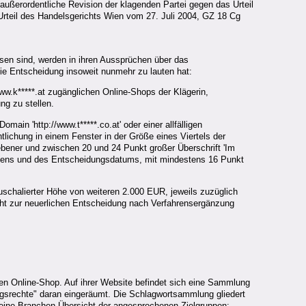
außerordentliche Revision der klagenden Partei gegen das Urteil
Urteil des Handelsgerichts Wien vom 27. Juli 2004, GZ 18 Cg
hsen sind, werden in ihren Aussprüchen über das
e Entscheidung insoweit nunmehr zu lauten hat:
www.k*****.at zugänglichen Online-Shops der Klägerin,
ng zu stellen.
in 'http://www.t*****.co.at' oder einer allfälligen
tlichung in einem Fenster in der Größe eines Viertels der
iebener und zwischen 20 und 24 Punkt großer Überschrift 'Im
eichens und des Entscheidungsdatums, mit mindestens 16 Punkt
chalierter Höhe von weiteren 2.000 EUR, jeweils zuzüglich
ht zur neuerlichen Entscheidung nach Verfahrensergänzung
nen Online-Shop. Auf ihrer Website befindet sich eine Sammlung
ngsrechte" daran eingeräumt. Die Schlagwortsammlung gliedert
eine Branchen-Übersicht der angesprochenen Zielgruppen;