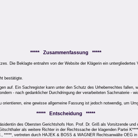
***** Zusammenfassung *****
s. Die Beklagte entnahm von der Website der Klägerin ein untergliedertes Ve
t bestätigte.
rigen auf. Ein Sachregister kann unter den Schutz des Urheberrechtes fallen, 
ondern - nach gedanklicher Durchdringung der verarbeiteten Sachmaterie - wi
orientieren, eine gewisse allgemeine Fassung ist jedoch notwendig, um Umg
***** Entscheidung *****
äsidentin des Obersten Gerichtshofs Hon. Prof. Dr. Griß als Vorsitzende und
Gitschthaler als weitere Richter in der Rechtssache der klagenden Partei K****
.b.H., *****, vertreten durch HAJEK & BOSS & WAGNER Rechtsanwälte OEG in 