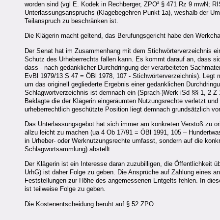
worden sind (vgl E. Kodek in Rechberger, ZPO² § 471 Rz 9 mwN; RIS
Unterlassungsanspruchs (Klagebegehren Punkt 1a), weshalb der Umf
Teilanspruch zu beschränken ist.
Die Klägerin macht geltend, das Berufungsgericht habe den Werkcha
Der Senat hat im Zusammenhang mit dem Stichwörterverzeichnis ei
Schutz des Urheberrechts fallen kann. Es kommt darauf an, dass sic
dass - nach gedanklicher Durchdringung der verarbeiteten Sachmate
EvBl 1979/13 S 47 = ÖBl 1978, 107 - Stichwörterverzeichnis). Legt 
um das originell gegliederte Ergebnis einer gedanklichen Durchdringu
Schlagwortverzeichnis ist demnach ein (Sprach-)Werk iSd §§ 1, 2 Z
Beklagte die der Klägerin eingeräumten Nutzungsrechte verletzt und i
urheberrechtlich geschützte Position liegt demnach grundsätzlich vor
Das Unterlassungsgebot hat sich immer am konkreten Verstoß zu or
allzu leicht zu machen (ua 4 Ob 17/91 = ÖBl 1991, 105 – Hundertwass
in Urheber- oder Werknutzungsrechte umfasst, sondern auf die konkr
Schlagwortsammlung) abstellt.
Der Klägerin ist ein Interesse daran zuzubilligen, die Öffentlichkei
UrhG) ist daher Folge zu geben. Die Ansprüche auf Zahlung eines a
Feststellungen zur Höhe des angemessenen Entgelts fehlen. In die
ist teilweise Folge zu geben.
Die Kostenentscheidung beruht auf § 52 ZPO.