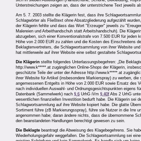
Unterstreichungen zeigen an, dass der unterstrichene Text jeweils al
Am 5. 7. 2003 stellte die Klägerin fest, dass ihre Schlagwortsammlu
Schlagwörter als Fließtext ohne Absatzgliederung aufgezählt wurden,
der Klägerin fehlte und dass das Wort "Erzeuger" jeweils zu "Ereuger
Malereien und Arbeithandschuh statt Arbeitshandschuh). Die Kläger
abzugeben, sich einer Konventionalstrafe von 7.500 EUR für jeden kü
Höhe von 2.000 EUR zu zahlen und die Kosten des Einschreitens des
Beklagtenvertreters, die Schlagwortsammlung von ihrer Website und 
hat mittlerweile auf ihrer Website eine selbst gestaltete Schlagwort
Die Klägerin
stellte folgendes Unterlassungsbegehren: „Die Beklagte 
http://www.k*****.at zugänglichen Online-Shops der Klägerin, insbeso
geschützte Teile der unter der Adresse http://www.k*****.at zugäng
ihrer Website für Artikel (insbesondere Markierspray) zu werben, die
angemessenen Entgelts in Höhe von 2.000 EUR sowie Ersatz des Ver
nach individuellen Auswahl- und Ordnungsgesichtspunkten eigens für 
Datenbank (Sammelwerk) nach
§ 6
UrhG iVm
§ 40f
Abs 2 UrhG unter
wesentlichen finanziellen Investition bedurft habe. Die Klägerin sei 
Schlagwortsammlung auf ihre Website kopiert habe. Die glatte Üb
Sortiment führe (zB Markierungsspray), führe sie Nutzer in die Irre
angenommen habe; daran ändere nichts, dass die übernommene Schlag
den beanstandeten Handlungen berechtigt gewesen zu sein.
Die Beklagte
beantragt die Abweisung des Klagebegehrens. Sie habe
Wiederholungsgefahr weggefallen. Die Schlagwortsammlung sei eine b
geistige Schöpfung und kein Sammelwerk. Es handle sich um keine ge