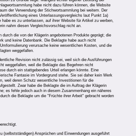
Schlagwortsammlung habe nicht dazu führen können, die Website
itraum der Verwendung der Stichwortsammlung bei weitem. Der
Veröffentlichung eines Unterlassungsvergleichs laut Punkt 1a)
habe es zu unterlassen, auf ihrer Website für Artikel zu werben,
erin nahm diesen Vergleichsvorschlag nicht an.
n durch die von der Klägerin angebotenen Produkte geprägt; die
 und keine Datenbank. Die Beklagte habe auch nicht
e Umformulierung verursache keine wesentlichen Kosten, und die
lagten weggefallen.
tliche Revision nicht zulässig sei, weil sich die Ausführungen
ht weggefallen, weil die Beklagte das Begehren nicht
se durch ein stattgebendes Urteil erlangen könnte. Eine
erische Fantasie im Vordergrund stehe. Sie sei daher kein Werk
, weil deren Schutz wesentliche Investitionen für die
estellt. Zwar habe die Beklagte die im Auftrag der Klägerin
; es fehle jedoch auch in diesem Zusammenhang ein näheres
rch die Beklagte um die "Früchte ihrer Arbeit" gebracht worden
erechtigt.
n zu (selbstständigen) Ansprüchen und Einwendungen ausgeführt