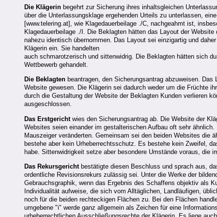
Die Klägerin
begehrt zur Sicherung ihres inhaltsgleichen Unterlassu
über die Unterlassungsklage ergehenden Urteils zu unterlassen, eine
[www.telering.at], wie Klagedauerbeilage ./C, nachgeahmt ist, insb
Klagedauerbeilage ./I. Die Beklagten hätten das Layout der Website 
nahezu identisch übernommen. Das Layout sei einzigartig und daher u
Klägerin ein. Sie handelten
auch schmarotzerisch und sittenwidrig. Die Beklagten hätten sich d
Wettbewerb gehandelt.
Die Beklagten
beantragen, den Sicherungsantrag abzuweisen. Das La
Website gewesen. Die Klägerin sei dadurch weder um die Früchte ihrer
durch die Gestaltung der Website der Beklagten Kunden verlieren k
ausgeschlossen.
Das Erstgericht
wies den Sicherungsantrag ab. Die Website der Kläg
Websites seien einander im gestalterischen Aufbau oft sehr ähnlich.
Mauszeiger veränderten. Gemeinsam sei den beiden Websites die ähn
bestehe aber kein Urheberrechtsschutz. Es bestehe kein Zweifel, dass
habe. Sittenwidrigkeit setze aber besondere Umstände voraus, die im
Das Rekursgericht
bestätigte diesen Beschluss und sprach aus, d
ordentliche Revisionsrekurs zulässig sei. Unter die Werke der bild
Gebrauchsgraphik, wenn das Ergebnis des Schaffens objektiv als Kun
Individualität aufweise, die sich vom Alltäglichen, Landläufigen, übl
noch für die beiden rechteckigen Flächen zu. Bei den Flächen handl
umgebene "i" werde ganz allgemein als Zeichen für eine Information
urheberrechtlichen Ausschließungsrechte der Klägerin. Es liege auc