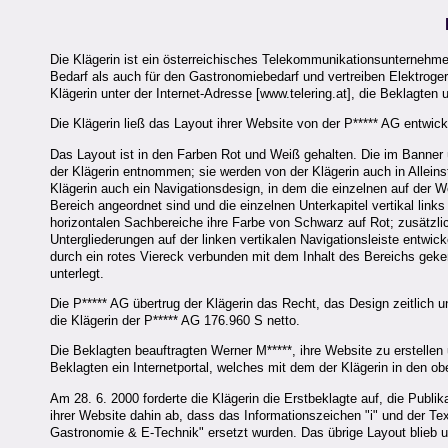
Die Klägerin ist ein österreichisches Telekommunikationsunternehme
Bedarf als auch für den Gastronomiebedarf und vertreiben Elektrogerä
Klägerin unter der Internet-Adresse [www.telering.at], die Beklagten 
Die Klägerin ließ das Layout ihrer Website von der P***** AG entwick
Das Layout ist in den Farben Rot und Weiß gehalten. Die im Banner ü
der Klägerin entnommen; sie werden von der Klägerin auch in Alleins
Klägerin auch ein Navigationsdesign, in dem die einzelnen auf der W
Bereich angeordnet sind und die einzelnen Unterkapitel vertikal lin
horizontalen Sachbereiche ihre Farbe von Schwarz auf Rot; zusätzlic
Untergliederungen auf der linken vertikalen Navigationsleiste entwick
durch ein rotes Viereck verbunden mit dem Inhalt des Bereichs gek
unterlegt.
Die P***** AG übertrug der Klägerin das Recht, das Design zeitlich 
die Klägerin der P***** AG 176.960 S netto.
Die Beklagten beauftragten Werner M*****, ihre Website zu erstelle
Beklagten ein Internetportal, welches mit dem der Klägerin in den 
Am 28. 6. 2000 forderte die Klägerin die Erstbeklagte auf, die Publi
ihrer Website dahin ab, dass das Informationszeichen "i" und der Te
Gastronomie & E-Technik" ersetzt wurden. Das übrige Layout blieb u