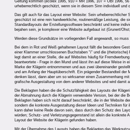
Geltung kommen (ecolex 1995, 910 = MR 1996, 107 = ÖBl 1996, 56
urheberrechtlich geschützt, wenn sie in diesem Sinn individuell und 
Das gilt auch für das Layout einer Website: Sein urheberrechtlicher 
geschützt ist eine rein handwerkliche, routinemäßige Leistung, die s
Standardlayouts der Erstellungssoftware beschränkt und keine indivi
bejahen sein, je komplexer eine Website aufgebaut ist (Grunert/Oh
Werden diese Grundsätze im vorliegenden Fall angewandt, so muss d
Bei dem in Rot und Weiß gehaltenen Layout fällt die besondere Gest
einer Klammer umschlossenen Buchstaben "i" und die (rhetorische) F
legt damit an einer Stelle, die auf Websites häufig für Fremdwerbun
beantwortete - Frage in den Mund und lässt ihn auf diese Weise in ei
Marke der Klägerin entnommenen und aus zwei übereinander gestel
und am Anfang der Hauptüberschrift. Ein prägender Bestandteil der Ma
denken lässt, dann aber um so wirksamer einen Zusammenhang mit d
grafische Ausgestaltung von dem anderer Websites und wird damit al
Die Beklagten haben die die Schutzfähigkeit des Layouts der Kläger
der Abmahnung durch die Klägerin verwendete Version, bei der die B
Beklagten haben sich nicht darauf beschränkt, die in der Website de
sondern die konkrete Ausgestaltung dieser Ideen und Techniken für i
kann daher keine Rede davon sein, dass durch den Schutz des Layou
würden; Schutz- und Verletzungsgegenstand ist allein die konkrete 
Layout der Website der Klägerin gefunden haben.
Mit der Übernahme des Layouts haben die Beklagten das Werknutzun