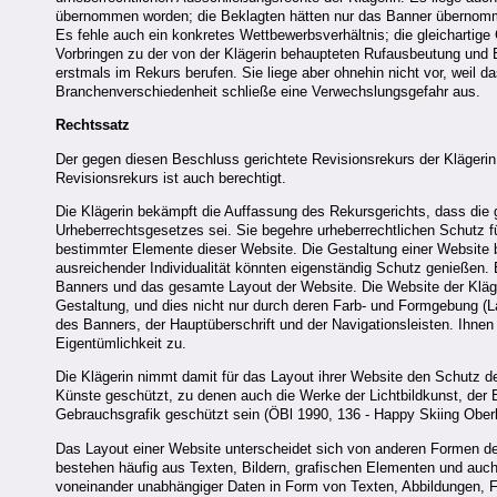
übernommen worden; die Beklagten hätten nur das Banner übernom
Es fehle auch ein konkretes Wettbewerbsverhältnis; die gleichartig
Vorbringen zu der von der Klägerin behaupteten Rufausbeutung und 
erstmals im Rekurs berufen. Sie liege aber ohnehin nicht vor, weil d
Branchenverschiedenheit schließe eine Verwechslungsgefahr aus.
Rechtssatz
Der gegen diesen Beschluss gerichtete Revisionsrekurs der Klägerin
Revisionsrekurs ist auch berechtigt.
Die Klägerin bekämpft die Auffassung des Rekursgerichts, dass die 
Urheberrechtsgesetzes sei. Sie begehre urheberrechtlichen Schutz fü
bestimmter Elemente dieser Website. Die Gestaltung einer Website b
ausreichender Individualität könnten eigenständig Schutz genießen.
Banners und das gesamte Layout der Website. Die Website der Kläge
Gestaltung, und dies nicht nur durch deren Farb- und Formgebung (L
des Banners, der Hauptüberschrift und der Navigationsleisten. Ihn
Eigentümlichkeit zu.
Die Klägerin nimmt damit für das Layout ihrer Website den Schutz 
Künste geschützt, zu denen auch die Werke der Lichtbildkunst, de
Gebrauchsgrafik geschützt sein (ÖBl 1990, 136 - Happy Skiing Obe
Das Layout einer Website unterscheidet sich von anderen Formen de
bestehen häufig aus Texten, Bildern, grafischen Elementen und auc
voneinander unabhängiger Daten in Form von Texten, Abbildungen, F