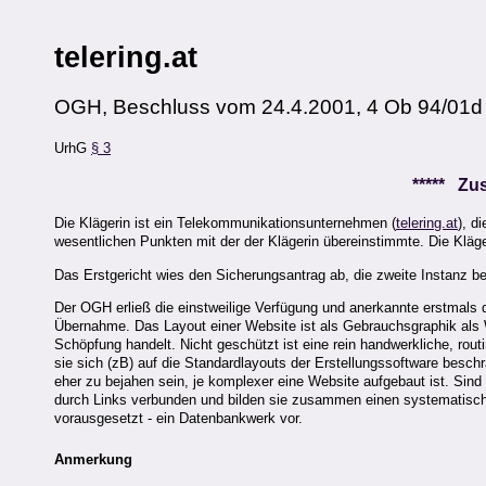
telering.at
OGH, Beschluss vom 24.4.2001, 4 Ob 94/01d
UrhG
§ 3
***** Z
Die Klägerin ist ein Telekommunikationsunternehmen (
telering.at
), d
wesentlichen Punkten mit der der Klägerin übereinstimmte. Die Kläge
Das Erstgericht wies den Sicherungsantrag ab, die zweite Instanz b
Der OGH erließ die einstweilige Verfügung und anerkannte erstmals 
Übernahme. Das Layout einer Website ist als Gebrauchsgraphik als W
Schöpfung handelt. Nicht geschützt ist eine rein handwerkliche, rou
sie sich (zB) auf die Standardlayouts der Erstellungssoftware besch
eher zu bejahen sein, je komplexer eine Website aufgebaut ist. Sin
durch Links verbunden und bilden sie zusammen einen systematisch an
vorausgesetzt - ein Datenbankwerk vor.
Anmerkung