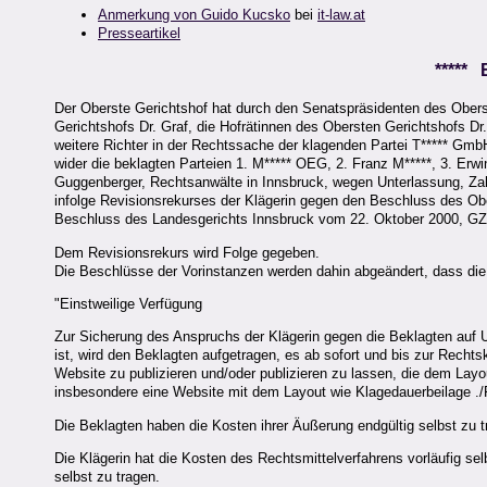
Anmerkung von Guido Kucsko
bei
it-law.at
Presseartikel
*****
Der Oberste Gerichtshof hat durch den Senatspräsidenten des Obers
Gerichtshofs Dr. Graf, die Hofrätinnen des Obersten Gerichtshofs Dr
weitere Richter in der Rechtssache der klagenden Partei T***** GmbH
wider die beklagten Parteien 1. M***** OEG, 2. Franz M*****, 3. Erwin 
Guggenberger, Rechtsanwälte in Innsbruck, wegen Unterlassung, Zahlu
infolge Revisionsrekurses der Klägerin gegen den Beschluss des Ob
Beschluss des Landesgerichts Innsbruck vom 22. Oktober 2000, GZ 
Dem Revisionsrekurs wird Folge gegeben.
Die Beschlüsse der Vorinstanzen werden dahin abgeändert, dass die 
"Einstweilige Verfügung
Zur Sicherung des Anspruchs der Klägerin gegen die Beklagten auf U
ist, wird den Beklagten aufgetragen, es ab sofort und bis zur Rechts
Website zu publizieren und/oder publizieren zu lassen, die dem Layo
insbesondere eine Website mit dem Layout wie Klagedauerbeilage ./F
Die Beklagten haben die Kosten ihrer Äußerung endgültig selbst zu t
Die Klägerin hat die Kosten des Rechtsmittelverfahrens vorläufig se
selbst zu tragen.