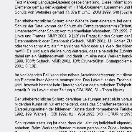
Text Mark-up Language-Dateien) gespeichert sind. Diese Informati
Elemente gemäß den Angaben im HTML-Dokument zusammen und baut d
Schutz von Websites gemäß §§ 87a ff UrhG, ZUM 1999, 548 [552] 
Der urheberrechtliche Schutz einer Website kann einerseits bei der 
Schutz der Datei kommt der Schutz als Computerprogramm (Cichon,
Urheberrechtlicher Schutz von multimedialen Webseiten, CR 1999, 7
Links und Frames, MMR 2001, 9 [12f]) in Frage; für den Schutz der 
Datenbankwerk oder Datenbank (Schack, MMR 2001, 11; Köhler, ZUM 
oder technischer Art, als filmähnliches Werk oder als Werk der bil
mwN). Es wird auch die Meinung vertreten, dass eine solche Zuordnun
dabei um ein Multimediawerk und damit um eine neue Werkart hand
1999, 703ff; Schack, MMR 2001, 10ff; Grunert/Ohst, Grundprobleme 
2001, 8 [10]).
Im vorliegenden Fall kann eine nähere Auseinandersetzung mit diesen
ein Element ihrer Website beansprucht. Das Layout ist das Ergebnis 
wird. Insoweit besteht kein Unterschied zur gestalterischen Tätigkeit
erstellt (zum Layout einer Zeitung s ÖBl 1980, 51 - Thorn News).
Der urheberrechtliche Schutz derartiger Leistungen setzt nicht vora
bildenden Kunst ist nur entscheidend, dass das Schaffensergebnis obj
Darstellungsmitteln der bildenden Künste durch formgebende Tätig
1992, 199 [Walter] = ÖBl 1992, 81 = WBl 1992, 340 = GRURInt 1993
Schutzvoraussetzung ist aber, dass die Leistung individuell eigenart
abheben. Beim Werkschaffenden müssen persönliche Züge - insbesond