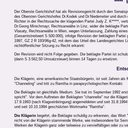
*****
Der Oberste Gerichtshof hat als Revisionsgericht durch den Senatsp
des Obersten Gerichtshofes Dr.Kodek und Dr.Niederreiter und durch 
Richter in der Rechtssache der klagenden Partei Judy Z. K*****, ve
Dr.Georg Minichmayr, Rechtsanwälte in Linz, wider die beklagte Parte
Vlasaty, Rechtsanwälte in Wien, wegen Unterlassung, Zahlung eines
(Gesamtstreitwert S 500.000), infolge Revision der beklagten Partei
1997, GZ 2 R 193/96g-42, mit dem das Urteil des Landesgerichtes L
nichtöffentlicher Sitzung zu Recht erkannt:
Der Revision wird nicht Folge gegeben. Die beklagte Partei ist schu
(darin S 3.562,50 Umsatzsteuer) binnen 14 Tagen zu ersetzen.
Ents
Die Klägerin, eine amerikanische Staatsbürgerin, ist seit Jahren als 
"Channeling" und tritt zu Ramtha in parapsychologischen Kontakt.
Die Beklagte ist gleichfalls Medium. Sie trat im September 1992 er
spricht". Vor dem Auftreten der Beklagten "channelte" nur die Kläger
17.9.1993 (nach Klagseinbringung) angemeldeten und seit 31.8.19
und seit 10.10.1994 geschützten Wortmarke "Ramtha".
Die Klägerin
begehrt, die Beklagte schuldig zu erkennen, das Wor
nicht von der Klägerin stammende Werke, wie insbesondere für Semi
Werken der Klägerin ganz oder teilweise zu vervielfältigen oder zu 