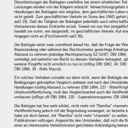
Dienstleistungen der Beklagten zweifellos bei einem erheblichen Te
Leistungen würden von der Klägerin erbracht. Verwechslungsgefahr i
Handlungen der Beklagten rein religiöse, dem geschäftlichen Leben e
nicht geteilt. Zum geschäftlichen Verkehr im Sinne des UWG gehört j
aaO 19). Daß die Tätigkeit der Beklagten jedenfalls auch wirtschaftlic
Vorinstanzen daraus Einkünfte erzielt. Soweit sie nun ihre (entgeltl
handelt sie somit, wie dargestellt, im geschäftlichen Verkehr. Auf
hingegen nicht an (Fitz/Gamerith aaO 36).
Die Beklagte weist zwar zutreffend darauf hin, daß die Frage der Wi
Beanstandung oder während des Rechtsstreites gewichtige Anhaltspun
Abstand zu nehmen (ständige Rechtsprechung SZ 51/87; ÖBl 1994, 227
verteidigt und weiterhin ein Recht zu diesem Verhalten behauptet, 
weiterer Eingriffe nicht ernstlich zu tun ist (stRsp ÖBl 1982, 24; Ö
ÖBl 1996, 35 - Rolls Royce).
Ein solches Verhalten schadet nur dann nicht, wenn der Beklagte 
Bedingungen geknüpften Vergleich anbietet und nach den Umständen 
Handlungen künftig Abstand zu nehmen (ÖBl 1994, 227 - Ritter/Knigh
Urteilsveröffentlichung, muß das Vergleichsanbot auch die Veröffe
umfassen (stRspr zB ÖBl 1984, 135 - Superaktionsspanne; ÖB 1994, 
Die Beklagte hat hier wohl erklärt, nicht mehr mit "Ramtha" channel
Veröffentlichung jedoch mit der Begründung verweigert, es besteh
habe sie doch betont, mit "Ramtha" nicht mehr "channeln" zu wollen.
Publikationen vollzogen. Angesichts des Umstandes, daß sich die 
einer an interessierte Verkehrskreise gerichteten Ankündigung bekan