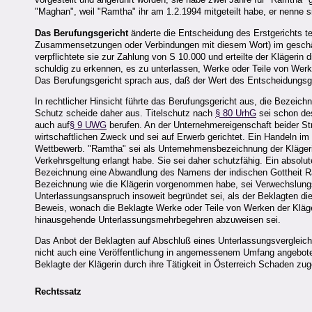
"Maghan", weil "Ramtha" ihr am 1.2.1994 mitgeteilt habe, er nenne s
Das Berufungsgericht
änderte die Entscheidung des Erstgerichts te
Zusammensetzungen oder Verbindungen mit diesem Wort) im geschäft
verpflichtete sie zur Zahlung von S 10.000 und erteilte der Klägerin
schuldig zu erkennen, es zu unterlassen, Werke oder Teile von Werken
Das Berufungsgericht sprach aus, daß der Wert des Entscheidungsge
In rechtlicher Hinsicht führte das Berufungsgericht aus, die Bezei
Schutz scheide daher aus. Titelschutz nach
§ 80 UrhG
sei schon des
auch auf
§ 9 UWG
berufen. An der Unternehmereigenschaft beider Stre
wirtschaftlichen Zweck und sei auf Erwerb gerichtet. Ein Handeln im 
Wettbewerb. "Ramtha" sei als Unternehmensbezeichnung der Klägerin 
Verkehrsgeltung erlangt habe. Sie sei daher schutzfähig. Ein absol
Bezeichnung eine Abwandlung des Namens der indischen Gottheit Ram
Bezeichnung wie die Klägerin vorgenommen habe, sei Verwechslung
Unterlassungsanspruch insoweit begründet sei, als der Beklagten d
Beweis, wonach die Beklagte Werke oder Teile von Werken der Klägerin
hinausgehende Unterlassungsmehrbegehren abzuweisen sei.
Das Anbot der Beklagten auf Abschluß eines Unterlassungsvergleiche
nicht auch eine Veröffentlichung in angemessenem Umfang angebote
Beklagte der Klägerin durch ihre Tätigkeit in Österreich Schaden zug
Rechtssatz