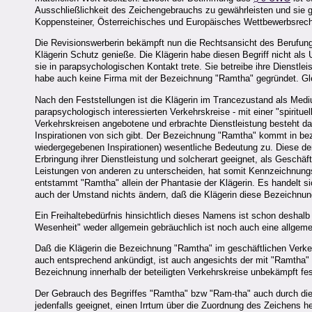
Ausschließlichkeit des Zeichengebrauchs zu gewährleisten und sie
Koppensteiner, Österreichisches und Europäisches Wettbewerbsrech
Die Revisionswerberin bekämpft nun die Rechtsansicht des Berufu
Klägerin Schutz genieße. Die Klägerin habe diesen Begriff nicht al
sie in parapsychologischen Kontakt trete. Sie betreibe ihre Dienstle
habe auch keine Firma mit der Bezeichnung "Ramtha" gegründet. Glei
Nach den Feststellungen ist die Klägerin im Trancezustand als Medium
parapsychologisch interessierten Verkehrskreise - mit einer "spiritue
Verkehrskreisen angebotene und erbrachte Dienstleistung besteht da
Inspirationen von sich gibt. Der Bezeichnung "Ramtha" kommt in bezu
wiedergegebenen Inspirationen) wesentliche Bedeutung zu. Diese der 
Erbringung ihrer Dienstleistung und solcherart geeignet, als Gesch
Leistungen von anderen zu unterscheiden, hat somit Kennzeichnungsk
entstammt "Ramtha" allein der Phantasie der Klägerin. Es handelt 
auch der Umstand nichts ändern, daß die Klägerin diese Bezeichnung
Ein Freihaltebedürfnis hinsichtlich dieses Namens ist schon deshalb
Wesenheit" weder allgemein gebräuchlich ist noch auch eine allgeme
Daß die Klägerin die Bezeichnung "Ramtha" im geschäftlichen Verk
auch entsprechend ankündigt, ist auch angesichts der mit "Ramtha" 
Bezeichnung innerhalb der beteiligten Verkehrskreise unbekämpft fes
Der Gebrauch des Begriffes "Ramtha" bzw "Ram-tha" auch durch die
jedenfalls geeignet, einen Irrtum über die Zuordnung des Zeichens 