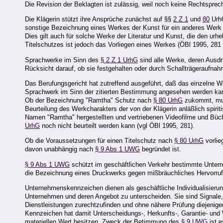
Die Revision der Beklagten ist zulässig, weil noch keine Rechtsprech
Die Klägerin stützt ihre Ansprüche zunächst auf §§
2 Z 1
und
80
Urh
sonstige Bezeichnung eines Werkes der Kunst für ein anderes Werk 
Dies gilt auch für solche Werke der Literatur und Kunst, die den urh
Titelschutzes ist jedoch das Vorliegen eines Werkes (ÖBl 1995, 281 - 
Sprachwerke im Sinn des
§ 2 Z 1 UrhG
sind alle Werke, deren Ausdr
Rücksicht darauf, ob sie festgehalten oder durch Schallträgeraufna
Das Berufungsgericht hat zutreffend ausgeführt, daß das einzelne Wo
Sprachwerk im Sinn der zitierten Bestimmung angesehen werden kan
Ob der Bezeichnung "Ramtha" Schutz nach
§ 80 UrhG
zukommt, muß 
Beurteilung des Werkcharakters der von der Klägerin anläßlich spiri
Namen "Ramtha" hergestellten und vertriebenen Videofilme und Büch
UrhG
noch nicht beurteilt werden kann (vgl ÖBl 1995, 281).
Ob die Voraussetzungen für einen Titelschutz nach
§ 80 UrhG
vorlie
davon unabhängig nach
§ 9 Abs 1 UWG
begründet ist.
§ 9 Abs 1 UWG
schützt im geschäftlichen Verkehr bestimmte Unt
die Bezeichnung eines Druckwerks gegen mißbräuchliches Hervorruf
Unternehmenskennzeichen dienen als geschäftliche Individualisieru
Unternehmen und deren Angebot zu unterscheiden. Sie sind Signale,
Dienstleistungen zurechtzufinden und ohne nähere Prüfung diejenige
Kennzeichen hat damit Unterscheidungs-, Herkunfts-, Garantie- und
materiellen Wert besitzen. Zweck der Betimmung des
§ 9 UWG
ist e