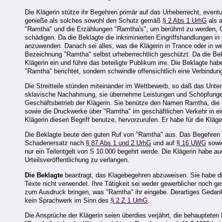
Die Klägerin stütze ihr Begehren primär auf das Urheberrecht, event
genieße als solches sowohl den Schutz gemäß
§ 2 Abs 1 UrhG
als 
"Ramtha" und die Erzählungen "Ramtha's", um berühmt zu werden, Gel
schädigen. Da die Beklagte die inkriminierten Eingriffshandlungen 
anzuwenden. Danach sei alles, was die Klägerin in Trance oder in
Bezeichnung "Ramtha" selbst urheberrechtlich geschützt. Da die Bekl
Klägerin ein und führe das beteiligte Publikum irre. Die Beklagte ha
"Ramtha" berichtet, sondern schwindle offensichtlich eine Verbindun
Die Streitteile stünden miteinander im Wettbewerb, so daß das Unt
sklavische Nachahmung, sie übernehme Leistungen und Schöpfungen 
Geschäftsbetrieb der Klägerin. Sie benütze den Namen Ramtha, die
sowie die Druckwerke über "Ramtha" im geschäftlichen Verkehr in ei
Klägerin diesen Begriff benutze, hervorzurufen. Er habe für die Kläge
Die Beklagte beute den guten Ruf von "Ramtha" aus. Das Begehren 
Schadenersatz nach
§ 87 Abs 1 und 2 UrhG
und auf
§ 16 UWG
sowie
nur ein Teilentgelt von S 10.000 begehrt werde. Die Klägerin habe a
Urteilsveröffentlichung zu verlangen.
Die Beklagte
beantragt, das Klagebegehren abzuweisen. Sie habe die
Texte nicht verwendet. Ihre Tätigkeit sei weder gewerblicher noch g
zum Ausdruck bringen, was "Ramtha" ihr eingebe. Derartiges Gedank
kein Sprachwerk im Sinn des
§ 2 Z 1 UrhG
.
Die Ansprüche der Klägerin seien überdies verjährt, die behauptete