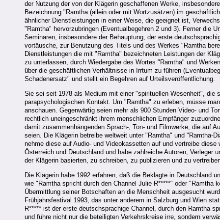
der Nutzung der von der Klägerin geschaffenen Werke, insbesonder
Bezeichnung "Ramtha (allein oder mit Wortzusätzen) im geschäftlic
ähnlicher Dienstleistungen in einer Weise, die geeignet ist, Verw
"Ramtha" hervorzubringen (Eventualbegehren 2 und 3). Ferner die Un
Seminaren, insbesondere der Behauptung, der erste deutschsprachig
vortäusche, zur Benutzung des Titels und des Werkes "Ramtha berec
Dienstleistungen die mit "Ramtha" bezeichneten Leistungen der Klä
zu unterlassen, durch Wiedergabe des Wortes "Ramtha" und Werken o
über die geschäftlichen Verhältnisse in Irrtum zu führen (Eventualbeg
Schadenersatz" und stellt ein Begehren auf Urteilsveröffentlichung.
Sie sei seit 1978 als Medium mit einer "spirituellen Wesenheit", die
parapsychologischen Kontakt. Um "Ramtha" zu erleben, müsse man 
anschauen. Gegenwärtig seien mehr als 900 Stunden Video- und Tonb
rechtlich uneingeschränkt ihrem menschlichen Empfänger zuzuordnen
damit zusammenhängenden Sprach-, Ton- und Filmwerke, die auf Audi
seien. Die Klägerin betreibe weltweit unter "Ramtha" und "Ramtha-Dia
nehme diese auf Audio- und Videokassetten auf und vertreibe dies
Österreich und Deutschland und habe zahlreiche Autoren, Verleger 
der Klägerin basierten, zu schreiben, zu publizieren und zu vertreib
Die Klägerin habe 1992 erfahren, daß die Beklagte in Deutschland un
wie "Ramtha spricht durch den Channel Julie R*****" oder "Ramtha k
Übermittlung seiner Botschaften an die Menschheit ausgesucht wurd
Frühjahrsfestival 1993, das unter anderem in Salzburg und Wien stat
R***** ist der erste deutschsprachige Channel, durch den Ramtha sp
und führe nicht nur die beteiligten Verkehrskreise irre, sondern verw