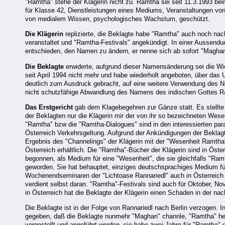
"Ramtha" stehe der Klägerin nicht zu. Ramtha sei seit 11.3.1993 bei
für Klasse 42, Dienstleistungen eines Mediums, Veranstaltungen von
von medialem Wissen, psychologisches Wachstum, geschützt.
Die Klägerin
replizierte, die Beklagte habe "Ramtha" auch noch nac
veranstaltet und "Ramtha-Festivals" angekündigt. In einer Aussend
entschieden, den Namen zu ändern, er nenne sich ab sofort "Maghan
Die Beklagte
erwiderte, aufgrund dieser Namensänderung sei die Wi
seit April 1994 nicht mehr und habe wiederholt angeboten, über das
deutlich zum Ausdruck gebracht, auf eine weitere Verwendung des 
nicht schutzfähige Abwandlung des Namens des indischen Gottes Ra
Das Erstgericht
gab dem Klagebegehren zur Gänze statt. Es stellte
der Beklagten nur die Klägerin mir der von ihr so bezeichneten Wes
"Ramtha" bzw die "Ramtha-Dialogues" sind in den interessierten pa
Österreich Verkehrsgeltung. Aufgrund der Ankündigungen der Beklagt
Ergebnis des "Channelings" der Klägerin mit der "Wesenheit Ramtha
Österreich erhältlich. Die "Ramtha"-Bücher der Klägerin sind in Öster
begonnen, als Medium für eine "Wesenheit", die sie gleichfalls "Ram
geworden. Sie hat behauptet, einziges deutschsprachiges Medium fü
Wochenendseminaren der "Lichtoase Rannariedl" auch in Österreich 
verdient selbst daran. "Ramtha"-Festivals sind auch für Oktober, 
in Österreich hat die Beklagte der Klägerin einen Schaden in der n
Die Beklagte ist in der Folge von Rannariedl nach Berlin verzogen. I
gegeben, daß die Beklagte nunmehr "Maghan" channle, "Ramtha" heiß
vorgestellt und angeführt worden, sie habe zwei Jahre für "Ramtha" g