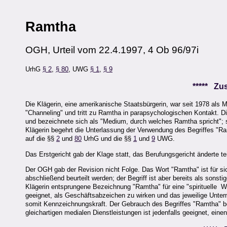
Ramtha
OGH, Urteil vom 22.4.1997, 4 Ob 96/97i
UrhG
§ 2
,
§ 80
, UWG
§ 1
,
§ 9
***** Z
Die Klägerin, eine amerikanische Staatsbürgerin, war seit 1978 als Me
"Channeling" und tritt zu Ramtha in parapsychologischen Kontakt. Di
und bezeichnete sich als "Medium, durch welches Ramtha spricht"; 
Klägerin begehrt die Unterlassung der Verwendung des Begriffes "Ra
auf die §§
2
und
80
UrhG und die §§
1
und
9
UWG.
Das Erstgericht gab der Klage statt, das Berufungsgericht änderte te
Der OGH gab der Revision nicht Folge. Das Wort "Ramtha" ist für si
abschließend beurteilt werden; der Begriff ist aber bereits als so
Klägerin entsprungene Bezeichnung "Ramtha" für eine "spirituelle Wese
geeignet, als Geschäftsabzeichen zu wirken und das jeweilige Unt
somit Kennzeichnungskraft. Der Gebrauch des Begriffes "Ramtha" 
gleichartigen medialen Dienstleistungen ist jedenfalls geeignet, ein