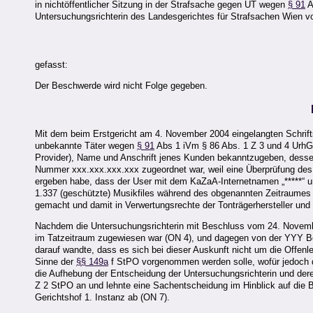
in nichtöffentlicher Sitzung in der Strafsache gegen UT wegen
§ 91
A
Untersuchungsrichterin des Landesgerichtes für Strafsachen Wien 
gefasst:
Der Beschwerde wird nicht Folge gegeben.
Mit dem beim Erstgericht am 4. November 2004 eingelangten Schrifts
unbekannte Täter wegen
§ 91
Abs 1 iVm § 86 Abs. 1 Z 3 und 4 UrhG 
Provider), Name und Anschrift jenes Kunden bekanntzugeben, dess
Nummer xxx.xxx.xxx.xxx zugeordnet war, weil eine Überprüfung des 
ergeben habe, dass der User mit dem KaZaA-Internetnamen „*****“ 
1.337 (geschützte) Musikfiles während des obgenannten Zeitraumes 
gemacht und damit in Verwertungsrechte der Tonträgerhersteller und
Nachdem die Untersuchungsrichterin mit Beschluss vom 24. Novemb
im Tatzeitraum zugewiesen war (ON 4), und dagegen von der YYY Be
darauf wandte, dass es sich bei dieser Auskunft nicht um die Offe
Sinne der
§§ 149a
f StPO vorgenommen werden solle, wofür jedoch d
die Aufhebung der Entscheidung der Untersuchungsrichterin und d
Z 2 StPO an und lehnte eine Sachentscheidung im Hinblick auf di
Gerichtshof 1. Instanz ab (ON 7).