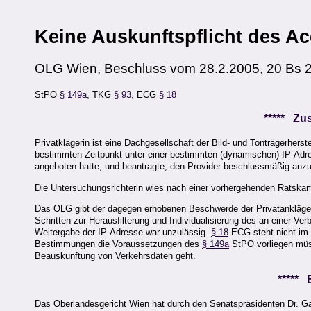
Keine Auskunftspflicht des Ac
OLG Wien, Beschluss vom 28.2.2005, 20 Bs 
StPO
§ 149a
, TKG
§ 93
, ECG
§ 18
***** Z
Privatklägerin ist eine Dachgesellschaft der Bild- und Tonträgerhers
bestimmten Zeitpunkt unter einer bestimmten (dynamischen) IP-Adre
angeboten hatte, und beantragte, den Provider beschlussmäßig anz
Die Untersuchungsrichterin wies nach einer vorhergehenden Ratska
Das OLG gibt der dagegen erhobenen Beschwerde der Privatankläger
Schritten zur Herausfilterung und Individualisierung des an einer Ve
Weitergabe der IP-Adresse war unzulässig.
§ 18
ECG steht nicht im 
Bestimmungen die Voraussetzungen des
§ 149a
StPO vorliegen müss
Beauskunftung von Verkehrsdaten geht.
*****
Das Oberlandesgericht Wien hat durch den Senatspräsidenten Dr. Gal