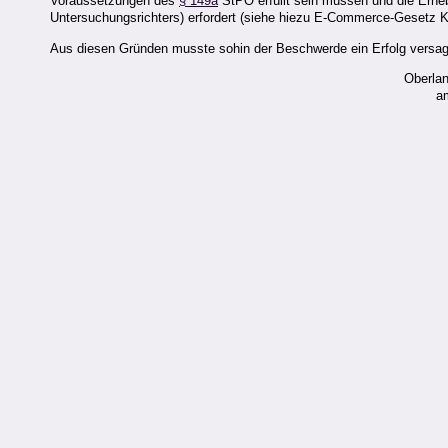
Voraussetzungen des
§ 149a
StPO erfüllt sein müssen und die Erh
Untersuchungsrichters) erfordert (siehe hiezu E-Commerce-Gesetz 
Aus diesen Gründen musste sohin der Beschwerde ein Erfolg versagt
Oberlan
a