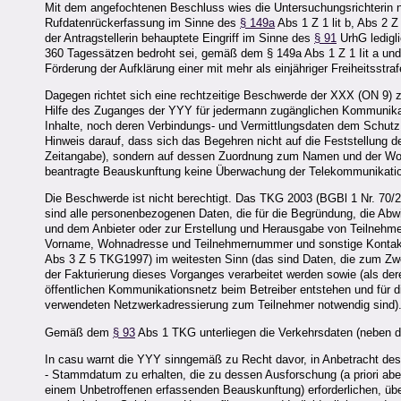
Mit dem angefochtenen Beschluss wies die Untersuchungsrichterin n
Rufdatenrückerfassung im Sinne des
§ 149a
Abs 1 Z 1 lit b, Abs 2 Z
der Antragstellerin behauptete Eingriff im Sinne des
§ 91
UrhG ledigli
360 Tagessätzen bedroht sei, gemäß dem § 149a Abs 1 Z 1 Iit a un
Förderung der Aufklärung einer mit mehr als einjähriger Freiheitsstra
Dagegen richtet sich eine rechtzeitige Beschwerde der XXX (ON 9) 
Hilfe des Zuganges der YYY für jedermann zugänglichen Kommunikati
Inhalte, noch deren Verbindungs- und Vermittlungsdaten dem Schut
Hinweis darauf, dass sich das Begehren nicht auf die Feststellung
Zeitangabe), sondern auf dessen Zuordnung zum Namen und der Wohn
beantragte Beauskunftung keine Überwachung der Telekommunikati
Die Beschwerde ist nicht berechtigt. Das TKG 2003 (BGBl 1 Nr. 70/
sind alle personenbezogenen Daten, die für die Begründung, die A
und dem Anbieter oder zur Erstellung und Herausgabe von Teilnehmer
Vorname, Wohnadresse und Teilnehmernummer und sonstige Kontaktin
Abs 3 Z 5 TKG1997) im weitesten Sinn (das sind Daten, die zum Zw
der Fakturierung dieses Vorganges verarbeitet werden sowie (als d
öffentlichen Kommunikationsnetz beim Betreiber entstehen und für 
verwendeten Netzwerkadressierung zum Teilnehmer notwendig sind)
Gemäß dem
§ 93
Abs 1 TKG unterliegen die Verkehrsdaten (neben d
In casu warnt die YYY sinngemäß zu Recht davor, in Anbetracht des 
- Stammdatum zu erhalten, die zu dessen Ausforschung (a priori abe
einem Unbetroffenen erfassenden Beauskunftung) erforderlichen, üb