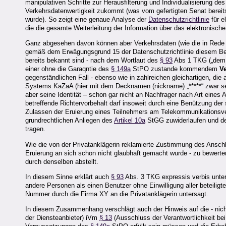
manipulativen Schritte zur Herausfilterung und Individualisierung d
Verkehrsdatenwertigkeit zukommt (was vom gefertigten Senat bereits 
wurde). So zeigt eine genaue Analyse der
Datenschutzrichtlinie
für e
die die gesamte Weiterleitung der Information über das elektronis
Ganz abgesehen davon können aber Verkehrsdaten (wie die in Rede
gemäß dem Erwägungsgrund 15 der Datenschutzrichtlinie diesem Begr
bereits bekannt sind - nach dem Wortlaut des
§ 93
Abs 1 TKG („dem K
einer ohne die Garaqntie des
§ 149a
StPO zustande kommendem
V
gegenständlichen Fall - ebenso wie in zahlreichen gleichartigen, di
Systems KaZaA (hier mit dem Decknamen (nickname) „*****“ zwar sei
aber seine Identität – schon gar nicht an Nachfrager nach Art eines
betreffende Richtervorbehalt darf insoweit durch eine Benützung de
Zulassen der Eruierung eines Teilnehmers am Telekommunikationsve
grundrechtlichen Anliegen des
Artikel 10a
StGG zuwiderlaufen und d
tragen.
Wie die von der Privatanklägerin reklamierte Zustimmung des Ansc
Eruierung an sich schon nicht glaubhaft gemacht wurde - zu bewerten
durch denselben abstellt.
In diesem Sinne erklärt auch
§ 93
Abs. 3 TKG expressis verbis unter
andere Personen als einen Benutzer ohne Einwilligung aller beteiligt
Nummer durch die Firma XY an die Privatanklägerin untersagt.
In diesem Zusammenhang verschlägt auch der Hinweis auf die - nic
der Diensteanbieter) iVm
§ 13
(Ausschluss der Verantwortlichkeit bei 