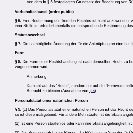
Von dem in § 5 festgelegten Grundsatz der Beachtung von R
Vorbehaltsklausel (ordre public)
§ 6.
Eine Bestimmung des fremden Rechtes ist nicht anzuwenden, we
ihrer Stelle ist erforderlichenfalls die entsprechende Bestimmung d
Statutenwechsel
§ 7.
Die nachträgliche Änderung der für die Anknüpfung an eine bes
Form
§ 8.
Die Form einer Rechtshandlung ist nach demselben Recht zu beur
vorgenommen wird.
Anmerkung
Da nicht auf das "Recht", sondern nur auf die "Formvorschrif
Betracht zu bleiben (Ausnahme von
§ 5
).
Personalstatut einer natürlichen Person
§ 9.
(1) Das Personalstatut einer natürlichen Person ist das Recht d
so ist diese maßgebend. Für andere Mehrstaater ist die Staatsange
(2) Ist eine Person staatenlos oder kann ihre Staatsangehörigkeit ni
(3) Das Personalstatut einer Person, die Flüchtling im Sinn der fü