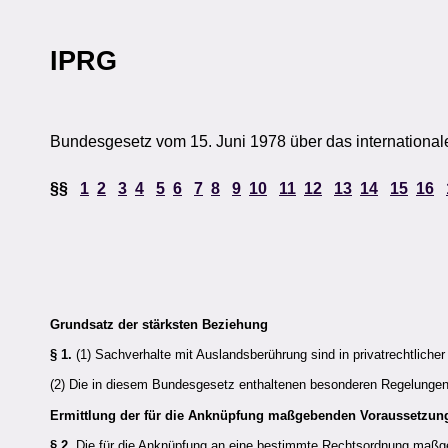
IPRG
Bundesgesetz vom 15. Juni 1978 über das internationale
§§
1
2
3
4
5
6
7
8
9
10
11
12
13
14
15
16
Grundsatz der stärksten Beziehung
§ 1.
(1) Sachverhalte mit Auslandsberührung sind in privatrechtlicher
(2) Die in diesem Bundesgesetz enthaltenen besonderen Regelunge
Ermittlung der für die Anknüpfung maßgebenden Voraussetzun
§ 2.
Die für die Anknüpfung an eine bestimmte Rechtsordnung maßgeb