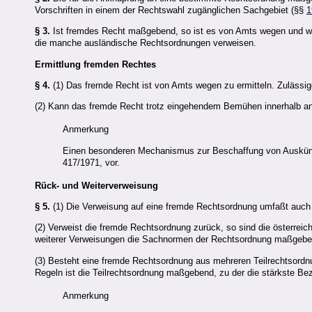
Vorschriften in einem der Rechtswahl zugänglichen Sachgebiet (§§
1
§ 3.
Ist fremdes Recht maßgebend, so ist es von Amts wegen und wi
die manche ausländische Rechtsordnungen verweisen.
Ermittlung fremden Rechtes
§ 4.
(1) Das fremde Recht ist von Amts wegen zu ermitteln. Zulässige
(2) Kann das fremde Recht trotz eingehendem Bemühen innerhalb ang
Anmerkung
Einen besonderen Mechanismus zur Beschaffung von Auskünft
417/1971, vor.
Rück- und Weiterverweisung
§ 5.
(1) Die Verweisung auf eine fremde Rechtsordnung umfaßt auc
(2) Verweist die fremde Rechtsordnung zurück, so sind die österr
weiterer Verweisungen die Sachnormen der Rechtsordnung maßgebend,
(3) Besteht eine fremde Rechtsordnung aus mehreren Teilrechtsordn
Regeln ist die Teilrechtsordnung maßgebend, zu der die stärkste Be
Anmerkung