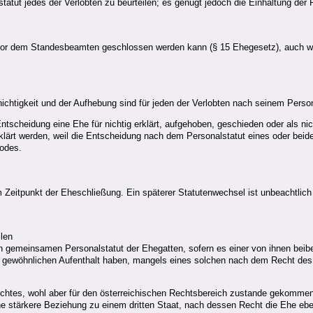
atut jedes der Verlobten zu beurteilen; es genügt jedoch die Einhaltung der
r vor dem Standesbeamten geschlossen werden kann (§ 15 Ehegesetz), auch w
htigkeit und der Aufhebung sind für jeden der Verlobten nach seinem Persona
ntscheidung eine Ehe für nichtig erklärt, aufgehoben, geschieden oder als nich
klärt werden, weil die Entscheidung nach dem Personalstatut eines oder beider
Todes.
 Zeitpunkt der Eheschließung. Ein späterer Statutenwechsel ist unbeachtlich
ilen
gemeinsamen Personalstatut der Ehegatten, sofern es einer von ihnen beibe
 gewöhnlichen Aufenthalt haben, mangels eines solchen nach dem Recht des S
Rechtes, wohl aber für den österreichischen Rechtsbereich zustande gekomme
e stärkere Beziehung zu einem dritten Staat, nach dessen Recht die Ehe ebenf