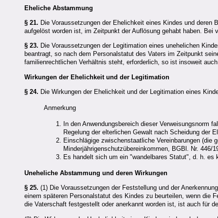
Eheliche Abstammung
§ 21.
Die Voraussetzungen der Ehelichkeit eines Kindes und deren Be
aufgelöst worden ist, im Zeitpunkt der Auflösung gehabt haben. Be
§ 23.
Die Voraussetzungen der Legitimation eines unehelichen Kindes
beantragt, so nach dem Personalstatut des Vaters im Zeitpunkt sei
familienrechtlichen Verhältnis steht, erforderlich, so ist insoweit a
Wirkungen der Ehelichkeit und der Legitimation
§ 24.
Die Wirkungen der Ehelichkeit und der Legitimation eines Kinde
Anmerkung
In den Anwendungsbereich dieser Verweisungsnorm falle
Regelung der elterlichen Gewalt nach Scheidung der El
Einschlägige zwischenstaatliche Vereinbarungen (die 
Minderjährigenschutzübereinkommen, BGBl. Nr. 446/1975
Es handelt sich um ein "wandelbares Statut", d. h. es
Uneheliche Abstammung und deren Wirkungen
§ 25.
(1) Die Voraussetzungen der Feststellung und der Anerkennung 
einem späteren Personalstatut des Kindes zu beurteilen, wenn die F
die Vaterschaft festgestellt oder anerkannt worden ist, ist auch für