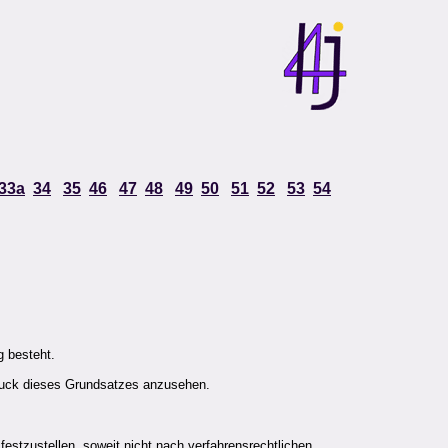
33a
34
35
46
47
48
49
50
51
52
53
54
g besteht.
ruck dieses Grundsatzes anzusehen.
stzustellen, soweit nicht nach verfahrensrechtlichen