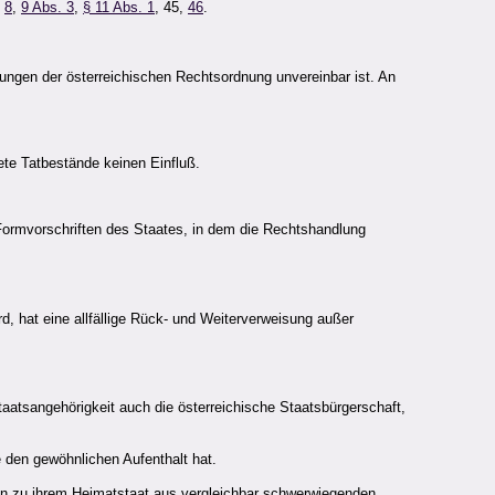
§
8
,
9 Abs. 3
,
§ 11 Abs. 1
, 45,
46
.
gen der österreichischen Rechtsordnung unvereinbar ist. An
te Tatbestände keinen Einfluß.
Formvorschriften des Staates, in dem die Rechtshandlung
, hat eine allfällige Rück- und Weiterverweisung außer
aatsangehörigkeit auch die österreichische Staatsbürgerschaft,
e den gewöhnlichen Aufenthalt hat.
ngen zu ihrem Heimatstaat aus vergleichbar schwerwiegenden