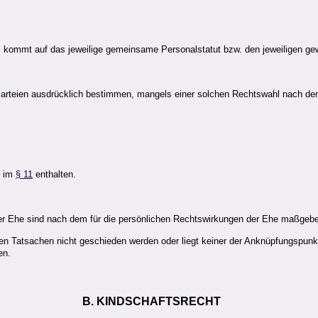
es kommt auf das jeweilige gemeinsame Personalstatut bzw. den jeweiligen ge
Parteien ausdrücklich bestimmen, mangels einer solchen Rechtswahl nach dem 
d im
§ 11
enthalten.
er Ehe sind nach dem für die persönlichen Rechtswirkungen der Ehe maßgebe
en Tatsachen nicht geschieden werden oder liegt keiner der Anknüpfungspun
en.
B. KINDSCHAFTSRECHT