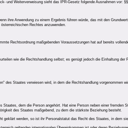
ück- und Weiterverweisung sieht das IPR-Gesetz folgende Ausnahmen vor: §
nn ihre Anwendung zu einem Ergebnis führen würde, das mit den Grundwertun
es österreichischen Rechtes anzuwenden.
timmte Rechtsordnung maßgebenden Voraussetzungen hat auf bereits vollende
teilen wie die Rechtshandlung selbst; es genügt jedoch die Einhaltung der 
ten" des Staates verwiesen wird, in dem die Rechtshandlung vorgenommen wird
es Staates, dem die Person angehört. Hat eine Person neben einer fremden St
hörigkeit des Staates maßgebend, zu dem die stärkste Beziehung besteht.
cht geklärt werden, so ist ihr Personalstatut das Recht des Staates, in dem si
r Österreich geltenden internationalen Übereinkommen ist oder deren Beziehu