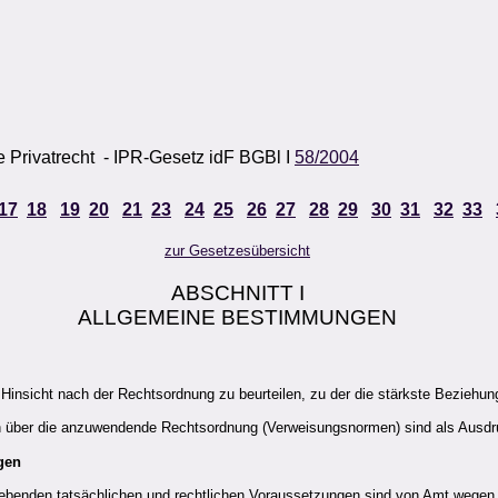
 Privatrecht - IPR-Gesetz idF BGBl I
58/2004
17
18
19
20
21
23
24
25
26
27
28
29
30
31
32
33
zur Gesetzesübersicht
ABSCHNITT I
ALLGEMEINE BESTIMMUNGEN
 Hinsicht nach der Rechtsordnung zu beurteilen, zu der die stärkste Beziehun
n über die anzuwendende Rechtsordnung (Verweisungsnormen) sind als Ausd
gen
enden tatsächlichen und rechtlichen Voraussetzungen sind von Amt wegen fe