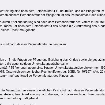
streitung sind nach dem Personalstatut zu beurteilen, das die Ehegatten im 
i verschiedenem Personalstatut der Ehegatten ist das Personalstatut des Kin
 durch Ehelicherklärung sind nach dem Personalstatut des Vaters zu beurteil
nes Todes. Ist nach dem Personalstatut des Kindes die Zustimmung des Kinde
uch dieses Recht maßgebend.
s sind nach dessen Personalstatut zu beurteilen.
n z. B. die Fragen der Pflege und Erziehung des Kindes sowie die gesetzliche
tern, die gegenseitigen Unterhaltsansprüche u.s.w.
gemäß § 53 Vorrang haben) sind: Haager Unterhaltsstatutsübereinkommen, BG
; Österreichisch-polnischer Rechtshilfevertrag, BGBl. Nr. 79/1974 (Art. 29 
 kommt auf das jeweilige Personalstatut des Kindes an.
der Vaterschaft zu einem unehelichen Kind sind nach dessen Personalstatut i
eststellung bzw. Anerkennung nach diesem, nicht aber nach dem Personalstat
 deren Bestreitung maßgebend.