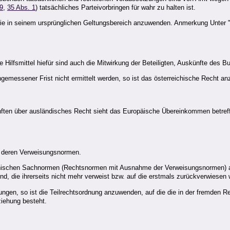
9
,
35 Abs. 1
) tatsächliches Parteivorbringen für wahr zu halten ist.
e in seinem ursprünglichen Geltungsbereich anzuwenden. Anmerkung Unter "f
 Hilfsmittel hiefür sind auch die Mitwirkung der Beteiligten, Auskünfte des 
emessener Frist nicht ermittelt werden, so ist das österreichische Recht a
en über ausländisches Recht sieht das Europäische Übereinkommen betreff
h deren Verweisungsnormen.
eichischen Sachnormen (Rechtsnormen mit Ausnahme der Verweisungsnormen) 
 die ihrerseits nicht mehr verweist bzw. auf die erstmals zurückverwiesen w
ungen, so ist die Teilrechtsordnung anzuwenden, auf die die in der fremden
ziehung besteht.