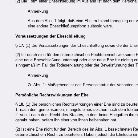
(2) Die Form einer Eheschließung im Ausland ist nach dem Personalst
Anmerkung
Aus dem Abs. 1 folgt, daß eine Ehe im Inland formgültig nu
eine andere Eheschließungsform zulässig wäre.
Voraussetzungen der Eheschließung
§ 17.
(1) Die Voraussetzungen der Eheschließung sowie die der Ehenic
(2) Ist durch eine für den österreichischen Rechtsbereich wirksame E
eine neue Eheschließung untersagt oder eine neue Ehe für nichtig er
sinngemäß im Fall der Todeserklärung oder der Beweisführung des 
Anmerkung
Zu Abs. 1: Maßgebend ist das Personalstatut der Verlobten im
Persönliche Rechtswirkungen der Ehe
§ 18.
(1) Die persönlichen Rechtswirkungen einer Ehe sind zu beurte
1. nach dem gemeinsamen, mangels eines solchen nach dem letzten 
2. sonst nach dem Recht des Staates, in dem beide Ehegatten ihren
gehabt haben, sofern ihn einer von ihnen beibehalten hat.
(2) Ist eine Ehe nicht für den Bereich des im Abs. 1 bezeichneten 
österreichischem Recht zu beurteilen. Haben jedoch die Eheleute ein