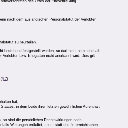
 Formvorschriften des Ortes der Eheschließung.
enn nach dem ausländischen Personalstatut der Verlobten
lstatut zu beurteilen.
t bestehend festgestellt worden, so darf nicht allein deshalb
 Verlobten bzw. Ehegatten nicht anerkannt wird. Dies gilt
 (
§ 7
).
halten hat,
taates, in dem beide ihren letzten gewöhnlichen Aufenthalt
n, so sind die persönlichen Rechtswirkungen nach
alls Wirkungen entfaltet, so ist statt des österreichischen