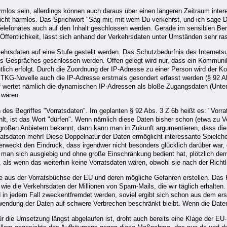
armlos sein, allerdings können auch daraus über einen längeren Zeitraum inter
ht harmlos. Das Sprichwort "Sag mir, mit wem Du verkehrst, und ich sage Dir
Telefonates auch auf den Inhalt geschlossen werden. Gerade im sensiblen Be
Öffentlichkeit, lässt sich anhand der Verkehrsdaten unter Umständen sehr ras
rsdaten auf eine Stufe gestellt werden. Das Schutzbedürfnis des Internetsurfe
Gespräches geschlossen werden. Offen gelegt wird nur, dass ein Kommunikat
ntlich erfolgt. Durch die Zuordnung der IP-Adresse zu einer Person wird der
de TKG-Novelle auch die IP-Adresse erstmals gesondert erfasst werden (§ 92 
rf wertet nämlich die dynamischen IP-Adressen als bloße Zugangsdaten (Unter
 wären.
des Begriffes "Vorratsdaten". Im geplanten § 92 Abs. 3 Z 6b heißt es: "Vorra
ehlt, ist das Wort "dürfen". Wenn nämlich diese Daten bisher schon (etwa z
 großen Anbietern bekannt, dann kann man in Zukunft argumentieren, dass di
orratsdaten mehr! Diese Doppelnatur der Daten ermöglicht interessante Spielc
rweckt den Eindruck, dass irgendwer nicht besonders glücklich darüber war, 
an sich ausgiebig und ohne große Einschränkung bedient hat, plötzlich dem 
als wenn das weiterhin keine Vorratsdaten wären, obwohl sie nach der Richtli
e aus der Vorratsbüchse der EU und deren mögliche Gefahren erstellen. Das Pro
e die Verkehrsdaten der Millionen von Spam-Mails, die wir täglich erhalten.
d in jedem Fall zweckentfremdet werden, soviel ergibt sich schon aus dem er
wendung der Daten auf schwere Verbrechen beschränkt bleibt. Wenn die Daten
für die Umsetzung längst abgelaufen ist, droht auch bereits eine Klage der E