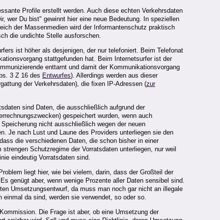
essante Profile erstellt werden. Auch diese echten Verkehrsdaten
, wer Du bist" gewinnt hier eine neue Bedeutung. In speziellen
reich der Massenmedien wird der Informantenschutz praktisch
ch die undichte Stelle ausforschen.
rs ist höher als desjenigen, der nur telefoniert. Beim Telefonat
ionsvorgang stattgefunden hat. Beim Internetsurfer ist der
 Kommunizierende enttarnt und damit der Kommunikationsvorgang
Abs. 3 Z 16 des
Entwurfes
). Allerdings werden aus dieser
gattung der Verkehrsdaten), die fixen IP-Adressen (
zur
tsdaten sind Daten, die ausschließlich aufgrund der
u Verrechnungszwecken) gespeichert wurden, wenn auch
e Speicherung nicht ausschließlich wegen der neuen
hen. Je nach Lust und Laune des Providers unterliegen sie den
dass die verschiedenen Daten, die schon bisher in einer
strengen Schutzregime der Vorratsdaten unterliegen, nur weil
nie eindeutig Vorratsdaten sind.
blem liegt hier, wie bei vielem, darin, dass der Großteil der
 Es genügt aber, wenn wenige Prozente aller Daten sensibel sind.
sten Umsetzungsentwurf, da muss man noch gar nicht an illegale
 einmal da sind, werden sie verwendet, so oder so.
U-Kommission. Die Frage ist aber, ob eine Umsetzung der