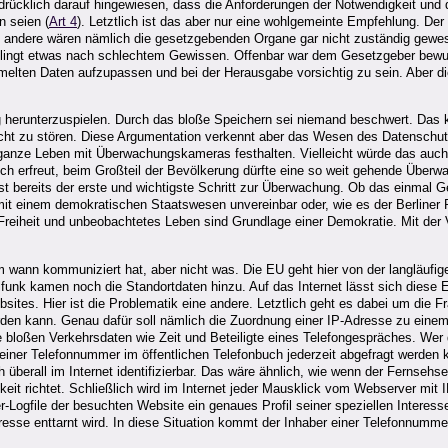
rücklich darauf hingewiesen, dass die Anforderungen der Notwendigkeit und 
n seien (
Art 4
). Letztlich ist das aber nur eine wohlgemeinte Empfehlung. Der 
s andere wären nämlich die gesetzgebenden Organe gar nicht zuständig gewes
lingt etwas nach schlechtem Gewissen. Offenbar war dem Gesetzgeber bewus
melten Daten aufzupassen und bei der Herausgabe vorsichtig zu sein. Aber di
 herunterzuspielen. Durch das bloße Speichern sei niemand beschwert. Das k
cht zu stören. Diese Argumentation verkennt aber das Wesen des Datenschut
ganze Leben mit Überwachungskameras festhalten. Vielleicht würde das auch d
och erfreut, beim Großteil der Bevölkerung dürfte eine so weit gehende Übe
st bereits der erste und wichtigste Schritt zur Überwachung. Ob das einmal 
it einem demokratischen Staatswesen unvereinbar oder, wie es der Berliner 
Freiheit und unbeobachtetes Leben sind Grundlage einer Demokratie. Mit der
em wann kommuniziert hat, aber nicht was. Die EU geht hier von der langläuf
funk kamen noch die Standortdaten hinzu. Auf das Internet lässt sich diese E
sites. Hier ist die Problematik eine andere. Letztlich geht es dabei um die F
rden kann. Genau dafür soll nämlich die Zuordnung einer IP-Adresse zu eine
 bloßen Verkehrsdaten wie Zeit und Beteiligte eines Telefongespräches. Wer das
seiner Telefonnummer im öffentlichen Telefonbuch jederzeit abgefragt werde
h überall im Internet identifizierbar. Das wäre ähnlich, wie wenn der Fernseh
it richtet. Schließlich wird im Internet jeder Mausklick vom Webserver mit I
Logfile der besuchten Website ein genaues Profil seiner speziellen Interesse
dresse enttarnt wird. In diese Situation kommt der Inhaber einer Telefonnumm