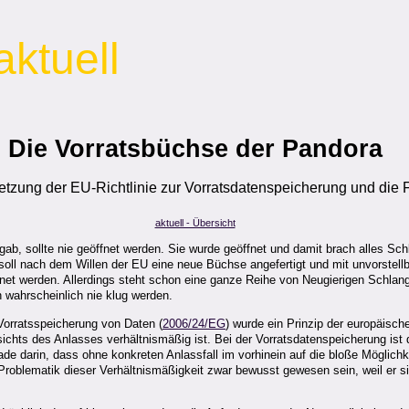
aktuell
Die Vorratsbüchse der Pandora
tzung der EU-Richtlinie zur Vorratsdatenspeicherung und die 
aktuell - Übersicht
ab, sollte nie geöffnet werden. Sie wurde geöffnet und damit brach alles Sc
 soll nach dem Willen der EU eine neue Büchse angefertigt und mit unvorstellb
net werden. Allerdings steht schon eine ganze Reihe von Neugierigen Schlang
 wahrscheinlich nie klug werden.
Vorratsspeicherung von Daten (
2006/24/EG
) wurde ein Prinzip der europäisch
sichts des Anlasses verhältnismäßig ist. Bei der Vorratsdatenspeicherung ist
e darin, dass ohne konkreten Anlassfall im vorhinein auf die bloße Möglichke
 Problematik dieser Verhältnismäßigkeit zwar bewusst gewesen sein, weil er s