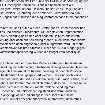
der Verhältnismäßigkeit im Sinne der EMRK in der Auslegung des
EU-Gesetzgeber erließ die Richtlinie nämlich nicht als
en (dazu weiter unten). Deshalb überließ er die Regelung des
st, welche Gefahrenquelle er mit dem Vorratsdatenhaufen
e Regeln dafür müssen die Mitgliedstaaten nach ihrem nationalen
ommt bei den Leuten auf der Straße gut an. Immer wieder hört
zes und anderer Grundrechte. Mit der gleichen Argumentation
ie Aufklärung des einen oder anderen Deliktes erleichtern.
rwachung aber doch auf Ablehnung stoßen, auch wenn man nichts
Gespeicherte dann angeschaut oder ausgewertet wird, ist mehr
Rechtsanwalt Meinrad Starostik, einer der 35.000 Kläger gegen
 Vorratsdatenspeicherung würden die Bürger vom Staat quasi
igen Unterscheidung zwischen Verkehrsdaten und Inhaltsdaten
inteilung nur sehr bedingt übertragen. Analog anwenden lässt sie
rage, ob Anonymität im Internet zulässig ist oder ob Vorsorge
m bestimmten User gespeichert werden. Das sind noch keine
 bestreitet, der soll sich einmal selbst die Frage stellen, ob er
n kann. Dann kommt man nämlich darauf, dass die IP-Adresse viel
sender nicht nur feststellen könnte, welche Sendung man
P-Adresse und Zeitstempel registriert und damit auch die
n angelegt werden. Allerdings ist der User durch seine
er nicht, außer er begeht anonymen Telefonterror, dann muss