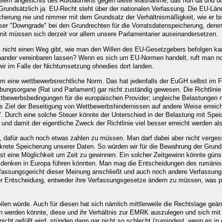
or allem angesichts des Aufbäumens gegen diese Maßnahme, das nun da und dor
Grundsätzlich ja. EU-Recht steht über der nationalen Verfassung. Die EU-L
cherung nie und nimmer mit dem Grundsatz der Verhältnismäßigkeit, wie er 
 dieser "Downgrade" bei den Grundrechten für die Vorratsdatenspeicherung, der
amit müssen sich derzeit vor allem unsere Parlamentarier auseinandersetzen.
b es nicht einen Weg gibt, wie man den Willen des EU-Gesetzgebers befolgen
inander vereinbaren lassen? Wenn es sich um EU-Normen handelt, ruft man 
l wir im Falle der Nichtumsetzung ohnedies dort landen.
um eine wettbewerbsrechtliche Norm. Das hat jedenfalls der EuGH selbst im Fa
bungsorgane (Rat und Parlament) gar nicht zuständig gewesen. Die Richtlinie
Wettbewerbsbedingungen für die europäischen Provider; ungleiche Belastungen 
iel der Beseitigung von Wettbewerbshindernissen auf andere Weise erreicht
 Durch eine solche Steuer könnte der Unterschied in der Belastung mit Speic
und damit der eigentliche Zweck der Richtlinie viel besser erreicht werden al
e, dafür auch noch etwas zahlen zu müssen. Man darf dabei aber nicht verge
nkrete Speicherung unserer Daten. So würden wir für die Bewahrung der Grun
 eine Möglichkeit um Zeit zu gewinnen. Ein solcher Zeitgewinn könnte günstig
denken in Europa führen könnten. Man mag die Entscheidungen des rumänisc
ssungsgericht dieser Meinung anschließt und auch noch andere Verfassungsg
er Entscheidung, entweder ihre Verfassungsgesetze ändern zu müssen, was pol
len würde. Auch für diesen hat sich nämlich mittlerweile die Rechtslage geä
n werden könnte, diese und ihr Verhältnis zur EMRK auszulegen und sich mit
ht gefüllt wird, stünden dann gar nicht so schlecht (zumindest, wenn es in 