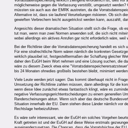
Vorratsdatenspeicherung wirklich zwingend erforderlich ist; dies v
möglicherweise gegen die Verfassung verstößt, umgesetzt werden? 
müssten sie auch aus der EMRK austreten, da die Vorratsdatenspei
Alternative ist, dass sie laufend Verurteilungen riskieren. Ob sich
gewieften Verbrechern leicht ausgetrickst werden kann, auszahlt, d
Angesichts dieser dramatischen Situation stellt sich die Frage, o
tut man, wenn man zwei Normen anwenden soll, die sich nicht mite
wobei allerdings ein aktives Anrufen gar nicht erforderlich wäre, wei
Bei der Richtlinie über die Vorratsdatenspeicherung handelt es sich 
Für eine strafrechtliche Norm wären nämlich die konkreten Gesetzge
wirklich plausibel ist, festgestelltermaßen der Schaffung gleicher 
daher den EuGH beim Wort nehmen und eine Lösung suchen, die das Z
wäre zu diesem Zweck etwa eine "Vorratsdatenspeicherersatzsteuer".
bis 24 Monaten ohnedies großteils bestehen bleibt, minimiert werden 
Viele Leute werden jetzt sagen: Das kommt überhaupt nicht in Frag
Umsetzung der Richtlinie zahlen müssen, dann allerdings für die ko
wenn diese Idee zunächst etwas fantastisch klingt, wäre es zumindest
negative Verfassungsgerichtentscheidungen zu einem generellen Um
Randerscheinungen abtun. Wenn sich aber das deutsche Bundesverfa
Situation innerhalb der EU. Dann stehen diese Länder nämlich vor d
Rechtslage herbeizuführen.
Es wäre sehr interessant, wie der EuGH ein solches Vorgehen beurtei
Kraft getreten ist und der EuGH auf diese Weise erstmals gezwunge
auseinanderzusetzen. Die Chancen, dass die Vorratsbüchse der EU nic