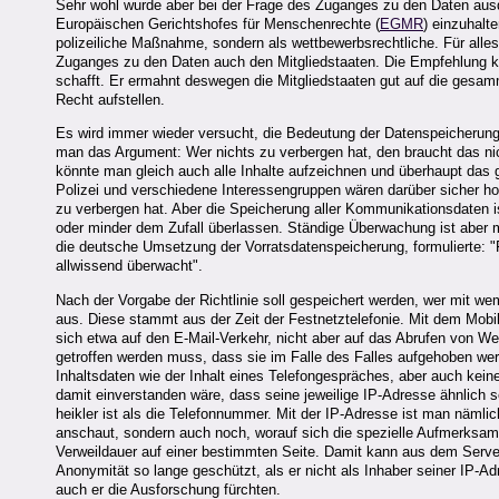
Sehr wohl wurde aber bei der Frage des Zuganges zu den Daten ausd
Europäischen Gerichtshofes für Menschenrechte (
EGMR
) einzuhalte
polizeiliche Maßnahme, sondern als wettbewerbsrechtliche. Für alle
Zuganges zu den Daten auch den Mitgliedstaaten. Die Empfehlung k
schafft. Er ermahnt deswegen die Mitgliedstaaten gut auf die gesam
Recht aufstellen.
Es wird immer wieder versucht, die Bedeutung der Datenspeicherung
man das Argument: Wer nichts zu verbergen hat, den braucht das ni
könnte man gleich auch alle Inhalte aufzeichnen und überhaupt das 
Polizei und verschiedene Interessengruppen wären darüber sicher h
zu verbergen hat. Aber die Speicherung aller Kommunikationsdaten i
oder minder dem Zufall überlassen. Ständige Überwachung ist aber m
die deutsche Umsetzung der Vorratsdatenspeicherung, formulierte: "
allwissend überwacht".
Nach der Vorgabe der Richtlinie soll gespeichert werden, wer mit w
aus. Diese stammt aus der Zeit der Festnetztelefonie. Mit dem Mobil
sich etwa auf den E-Mail-Verkehr, nicht aber auf das Abrufen von Web
getroffen werden muss, dass sie im Falle des Falles aufgehoben we
Inhaltsdaten wie der Inhalt eines Telefongespräches, aber auch keine
damit einverstanden wäre, dass seine jeweilige IP-Adresse ähnlich 
heikler ist als die Telefonnummer. Mit der IP-Adresse ist man nämlic
anschaut, sondern auch noch, worauf sich die spezielle Aufmerksamke
Verweildauer auf einer bestimmten Seite. Damit kann aus dem Server-
Anonymität so lange geschützt, als er nicht als Inhaber seiner IP-A
auch er die Ausforschung fürchten.