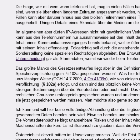
Die Frage, wer mit wem wann telefoniert hat, mag in vielen Fällen h
sind, wenn sie über einen längeren Zeitraum angesammelt werden, nic
Fällen kann aber darüber hinaus aus den bloßen Teilnehmern eines 
ausgehebelt. Dringen Details eines Skandals über die Medien an die 
Im allgemeinen aber dürfen IP-Adressen nicht mit gewöhnlichen Verkeh
kann aus den Telefonnummern nur ausnahmsweise auf den Inhalt des 
Inhalt eines Kommunikationsvorganges bereits bekannt, weil er öffe
mit seinem Inhalt offengelegt. Folgerichtig soll durch die anstehen
Sonderstellung keine speziellen Rechtsfolgen abgeleitet. Der Entwu
Unterscheidung
) gar als Stammdaten, womit wir wieder beim Telefon
Das größte Manko des Gesetzesentwurfes liegt aber in der Definition 
Speicherverpflichtung gem. § 102a gespeichert werden". Was hier f
unzulässiger Weise (OGH 14.7.2009,
4 Ob 41/09x
), wie von einigen
Verpflichtung (§ 102a) erfolgt, und dann sind das plötzlich keine V
strengen Bestimmungen über die Vorratsdaten oder auch nicht. Das e
rechtlichen Grauzone umfangreich gespeichert wurden und an denen m
sie jetzt gespeichert werden müssen. Man möchte also gerne so tun, 
Ich kann und will hier keine vollständige Abhandlung über die Ergüss
gesammelten Daten harmlos sein wird. Etwa so harmlos und sinnlos wi
Die Vorratsdatenbüchse birgt unabsehbare Risken und der Inhalt wir
Machenschaften denken. Es ist illusorisch zu glauben, dass die Ver
Österreich ist derzeit mitten im Umsetzungsprozess. Weil die Frist 