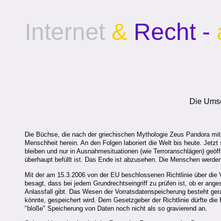
Internet
&
Recht -
Die Umse
Die Büchse, die nach der griechischen Mythologie Zeus Pandora mitg
Menschheit herein. An den Folgen laboriert die Welt bis heute. Jetzt
bleiben und nur in Ausnahmesituationen (wie Terroranschlägen) geöff
überhaupt befüllt ist. Das Ende ist abzusehen. Die Menschen werden
Mit der am 15.3.2006 von der EU beschlossenen Richtlinie über die 
besagt, dass bei jedem Grundrechtseingriff zu prüfen ist, ob er ange
Anlassfall gibt. Das Wesen der Vorratsdatenspeicherung besteht gerad
könnte, gespeichert wird. Dem Gesetzgeber der Richtlinie dürfte die
"bloße" Speicherung von Daten noch nicht als so gravierend an.