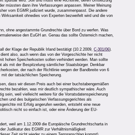
t spürbar wird. Soll und muss eine Richtlinie, deren Umsetzung
änder müssten dann ihre Verfassungen anpassen. Meiner Meinung
bisher vom EGMR judiziert wurde, zusammenpasst. Die andere
en Wirksamkeit ohnedies von Experten bezweifelt wird und die von
 kann, ohne angestammte Grundrechte über Bord zu werfen. Was
normalerweise den EuGH an. Genau das sollte Österreich machen,
ll der Klage der Republik Irland bestätigt (10.2.2009,
C-301/06
).
 dient also, auch wenn das von der Vorgeschichte her nicht
mit hohen Speicherkosten sollen verhindert werden. Man sollte
 als mit der Bespitzelung sämtlicher Staatsbürger. Denkbar
herkosten, der nach der Richtlinie wegen der Bandbreite von 6
s mit der tatsächlichen Speicherung.
ssen, dass wir diesen Preis auch bei einer buchstabengemäßen
drechte bezahlen, was mir deutlich sympathischer wäre. Auch
 sein, weil vielleicht weitere für die Vorratsdatenspeicherung
hen und des bulgarischen Verfassungsgerichtes als
erichte mit Erfolg angerufen werden, entsteht eine neue
itisch nicht so einfach ist, oder eine Änderung der EU-
ndert, weil am 1.12.2009 die Europäische Grundrechtscharta in
 der Judikatur des EGMR zur Verhältnismäßigkeit
dieser Zeit nicht wieder zu einem Terroranschlag kommt).