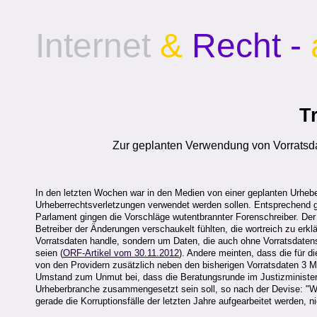
Internet
&
Recht -
T
Zur geplanten Verwendung von Vorratsda
In den letzten Wochen war in den Medien von einer geplanten Urheb
Urheberrechtsverletzungen verwendet werden sollen. Entsprechend g
Parlament gingen die Vorschläge wutentbrannter Forenschreiber. Der 
Betreiber der Änderungen verschaukelt fühlten, die wortreich zu erkl
Vorratsdaten handle, sondern um Daten, die auch ohne Vorratsdate
seien (
ORF-Artikel vom 30.11.2012
). Andere meinten, dass die für d
von den Providern zusätzlich neben den bisherigen Vorratsdaten 3 M
Umstand zum Unmut bei, dass die Beratungsrunde im Justizminister
Urheberbranche zusammengesetzt sein soll, so nach der Devise: "Wi
gerade die Korruptionsfälle der letzten Jahre aufgearbeitet werden, n