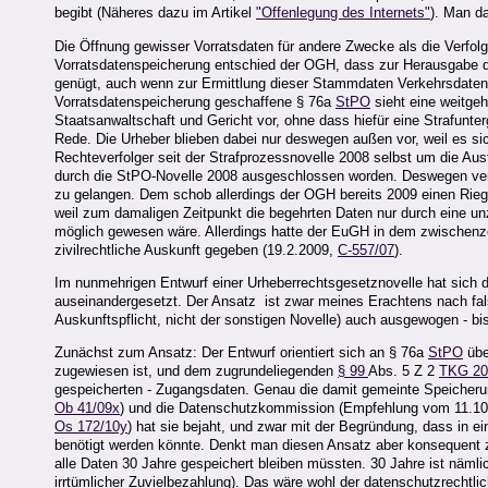
begibt (Näheres dazu im Artikel
"Offenlegung des Internets"
). Man da
Die Öffnung gewisser Vorratsdaten für andere Zwecke als die Verfolgun
Vorratsdatenspeicherung entschied der OGH, dass zur Herausgabe d
genügt, auch wenn zur Ermittlung dieser Stammdaten Verkehrsdaten
Vorratsdatenspeicherung geschaffene § 76a
StPO
sieht eine weitgeh
Staatsanwaltschaft und Gericht vor, ohne dass hiefür eine Strafunt
Rede. Die Urheber blieben dabei nur deswegen außen vor, weil es sic
Rechteverfolger seit der Strafprozessnovelle 2008 selbst um die A
durch die StPO-Novelle 2008 ausgeschlossen worden. Deswegen versu
zu gelangen. Dem schob allerdings der OGH bereits 2009 einen Rieg
weil zum damaligen Zeitpunkt die begehrten Daten nur durch eine un
möglich gewesen wäre. Allerdings hatte der EuGH in dem zwischenzei
zivilrechtliche Auskunft gegeben (19.2.2009,
C-557/07
).
Im nunmehrigen Entwurf einer Urheberrechtsgesetznovelle hat sich d
auseinandergesetzt. Der Ansatz ist zwar meines Erachtens nach falsc
Auskunftspflicht, nicht der sonstigen Novelle) auch ausgewogen - bi
Zunächst zum Ansatz: Der Entwurf orientiert sich an § 76a
StPO
übe
zugewiesen ist, und dem zugrundeliegenden
§ 99
Abs. 5 Z 2
TKG 20
gespeicherten - Zugangsdaten. Genau die damit gemeinte Speicherung
Ob 41/09x
) und die Datenschutzkommission (Empfehlung vom 11.1
Os 172/10y
) hat sie bejaht, und zwar mit der Begründung, dass in 
benötigt werden könnte. Denkt man diesen Ansatz aber konsequent z
alle Daten 30 Jahre gespeichert bleiben müssten. 30 Jahre ist nämlic
irrtümlicher Zuvielbezahlung). Das wäre wohl der datenschutzrechtli