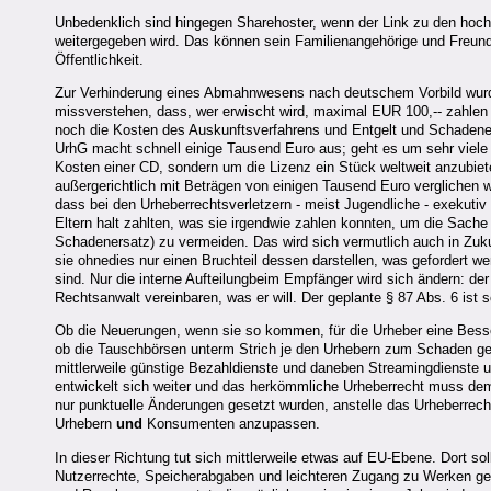
Unbedenklich sind hingegen Sharehoster, wenn der Link zu den hoc
weitergegeben wird. Das können sein Familienangehörige und Freund
Öffentlichkeit.
Zur Verhinderung eines Abmahnwesens nach deutschem Vorbild wurd
missverstehen, dass, wer erwischt wird, maximal EUR 100,-- zahlen
noch die Kosten des Auskunftsverfahrens und Entgelt und Schadener
UrhG macht schnell einige Tausend Euro aus; geht es um sehr viele
Kosten einer CD, sondern um die Lizenz ein Stück weltweit anzubiet
außergerichtlich mit Beträgen von einigen Tausend Euro vergliche
dass bei den Urheberrechtsverletzern - meist Jugendliche - exekutiv
Eltern halt zahlten, was sie irgendwie zahlen konnten, um die Sache
Schadenersatz) zu vermeiden. Das wird sich vermutlich auch in Zuk
sie ohnedies nur einen Bruchteil dessen darstellen, was gefordert w
sind. Nur die interne Aufteilungbeim Empfänger wird sich ändern: de
Rechtsanwalt vereinbaren, was er will. Der geplante § 87 Abs. 6 ist so
Ob die Neuerungen, wenn sie so kommen, für die Urheber eine Besser
ob die Tauschbörsen unterm Strich je den Urhebern zum Schaden gerei
mittlerweile günstige Bezahldienste und daneben Streamingdienste u
entwickelt sich weiter und das herkömmliche Urheberrecht muss de
nur punktuelle Änderungen gesetzt wurden, anstelle das Urheberrech
Urhebern
und
Konsumenten anzupassen.
In dieser Richtung tut sich mittlerweile etwas auf EU-Ebene. Dort 
Nutzerrechte, Speicherabgaben und leichteren Zugang zu Werken ge