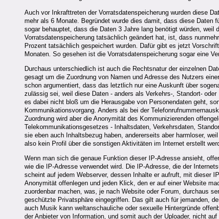
Auch vor Inkrafttreten der Vorratsdatenspeicherung wurden diese Dat
mehr als 6 Monate. Begründet wurde dies damit, dass diese Daten f
sogar behauptet, dass die Daten 3 Jahre lang benötigt würden, weil d
Vorratsdatenspeicherung tatsächlich geändert hat, ist, dass nunmeh
Prozent tatsächlich gespeichert wurden. Dafür gibt es jetzt Vorschri
Monaten. So gesehen ist die Vorratsdatenspeicherung sogar eine V
Durchaus unterschiedlich ist auch die Rechtsnatur der einzelnen Da
gesagt um die Zuordnung von Namen und Adresse des Nutzers einer
schon argumentiert, dass das letztlich nur eine Auskunft über sog
zulässig sei, weil diese Daten - anders als Verkehrs-, Standort- od
es dabei nicht bloß um die Herausgabe von Personendaten geht, so
Kommunikationsvorgang. Anders als bei der Telefonrufnummernauskunf
Zuordnung wird aber die Anonymität des Kommunizierenden offengel
Telekommunikationsgesetzes - Inhaltsdaten, Verkehrsdaten, Standort
sie eben auch Inhaltsbezug haben, andererseits aber harmloser, wei
also kein Profil über die sonstigen Aktivitäten im Internet erstellt
Wenn man sich die genaue Funktion dieser IP-Adresse ansieht, offe
wie die IP-Adresse verwendet wird. Die IP-Adresse, die der Internetsu
scheint auf jedem Webserver, dessen Inhalte er aufruft, mit dieser
Anonymität offenlegen und jeden Klick, den er auf einer Website m
zuordenbar machen, was, je nach Website oder Forum, durchaus sensi
geschützte Privatsphäre eingegriffen. Das gilt auch für jemanden, 
auch Musik kann weltanschauliche oder sexuelle Hintergründe offenb
der Anbieter von Information, und somit auch der Uploader, nicht auf se