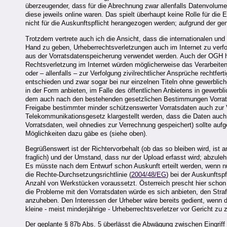
überzeugender, dass für die Abrechnung zwar allenfalls Datenvolume
diese jeweils online waren. Das spielt überhaupt keine Rolle für d
nicht für die Auskunftspflicht herangezogen werden; aufgrund der g
Trotzdem vertrete auch ich die Ansicht, dass die internationalen un
Hand zu geben, Urheberrechtsverletzungen auch im Internet zu verf
aus der Vorratsdatenspeicherung verwendet werden. Auch der OGH 
Rechtsverletzung im Internet würden möglicherweise das Verarbeiten 
oder – allenfalls – zur Verfolgung zivilrechtlicher Ansprüche rechtfe
entschieden und zwar sogar bei nur einzelnen Titeln ohne gewerbli
in der Form anbieten, im Falle des öffentlichen Anbietens in gewe
dem auch nach den bestehenden gesetzlichen Bestimmungen Vorratsd
Freigabe bestimmter minder schützenswerter Vorratsdaten auch zur V
Telekommunikationsgesetz klargestellt werden, dass die Daten auch 
Vorratsdaten, weil ohnedies zur Verrechnung gespeichert) sollte au
Möglichkeiten dazu gäbe es (siehe oben).
Begrüßenswert ist der Richtervorbehalt (ob das so bleiben wird, ist 
fraglich) und der Umstand, dass nur der Upload erfasst wird; abzule
Es müsste nach dem Entwurf schon Auskunft erteilt werden, wenn nur
die Rechte-Durchsetzungsrichtlinie (
2004/48/EG
) bei der Auskunftsp
Anzahl von Werkstücken voraussetzt. Österreich prescht hier schon 
die Probleme mit den Vorratsdaten würde es sich anbieten, den Str
anzuheben. Den Interessen der Urheber wäre bereits gedient, wenn 
kleine - meist minderjährige - Urheberrechtsverletzer vor Gericht zu z
Der geplante § 87b Abs. 5 überlässt die Abwägung zwischen Eingriff i