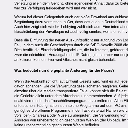
Verletzung allein dem Gericht, ohne irgendeinen Anhalt dafür zu bieten
wer zur Verfolgung freigegeben wird und wer nicht.
Warum bei dieser Gelegenheit auch der bloße Download aus dubiosen Qu
Begründung dazu vermissen, außer, dass das auch in Deutschland so 
Auch hier zeigt sich wieder: Lobbying zahlt sich aus. Eine internatio
Beschränkung der Privatkopie ist auch völlig sinnlos, weil sie nicht 
Dass die Einführung der neuen Auskunftspflicht nur aufgrund von Lobb
Fall, in dem auch die Geschädigten durch die StPO-Novelle 2008 die
Dies betrifft die Ehrenbeleidigungsdelikte, die im Internet, geförde
zwar die erleichterte Herausgabe der IP-Daten, gibt sie aber nur denj
artikulieren können. Hier wird Gleiches nicht gleich behandelt.
Was bedeutet nun die geplante Änderung für die Praxis?
Wenn die Auskunftspflicht laut Entwurf Gesetz wird, wird es auf jed
davon abhängen, wie die Verwertungsgesellschaften reagieren. Gehe
einzelne über die Medien transportierte Fälle, könnte sich die Belas
die Gerichte allein unter dem Aktenberg zusammenbrechen. Auf jeden
deaktivieren oder das Tauschbörsenprogramm zu entfernen. Allen El
untersuchen. Häufig nisten sich solche Programme auf dem PC ein, o
genügt es die offenen Programme in der Taskleiste auf Namen wie L
Vorsilben), Shareaza oder Vuze zu überprüfen. Die Verwendung von T
Anbieten von urheberrechtlich geschützten Werken (der Upload). Im
keine urheberrechtlich geschützten Werke befinden.