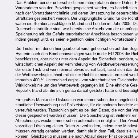
Das Problem bei der unterschiedlichen Interpretation dieser Daten:
Vorratsdaten von den Providern gespeichert werden, es handelt sich
nach der Vorratsdatenrichtlinie und deren Umsetzung im österreich
Straftaten gespeichert werden. Der ursprüngliche Grund für die Rich
waren die Bombenanschläge in Madrid und London im Jahr 2005. Die A
Durchschnittsdelikte sind, war bereits eine Abkehr von der ursprüngl
Speicherung mit der Gefahr terroristischer Anschläge beschlossen wur
indem gesagt wird, es seien eigentlich keine richtigen Vorratsdaten?
Die Tricks, mit denen hier gearbeitet wird, gehen schon auf den Beg
Hysterie nach den Bombenanschlägen wurde in der EU 2006 die Richt
beschlossen, aber nicht unter dem Aspekt der Sicherheit, sondern, 
wirtschaftlichen Aspekt der Verhinderung von Wettbewerbsverzerrung
der erste Trick und wenn einmal etwas schief läuft, lässt sich das
der Wettbewerbsgleichheit mit dieser Richtlinie niemals erreicht wer
immerhin 400 % Unterschied ergibt - von wirtschaftlicher Gleichbehan
Wirklichkeit nie um den Wettbewerb gegangen ist! Eine ehrliche G
Republik Irland ab, die sich genau darauf gestützt hatte und bestä
Ein großes Manko der Diskussion war immer schon die mangelnde Uns
staatliche Überwachung und Polizeistaat, für die anderen handelte e
verteufelt wurden. Tatsächlich geht es bei den Daten, die von der V
dieser gespeichert werden müssen. Die Speicherung ist vielmehr ein 
Abrechnungszwecke immer schon automatisch erfolgt ist. Der Zweck 
vorzeitige Löschung dieser Daten zu verhindern, indem eine Mindestf
müssen vorrätig gehalten werden, damit sie in dem Fall, dass sie in 
können. Gleichzeitig müssen sie nach Ablauf dieser Frist gelöscht wer