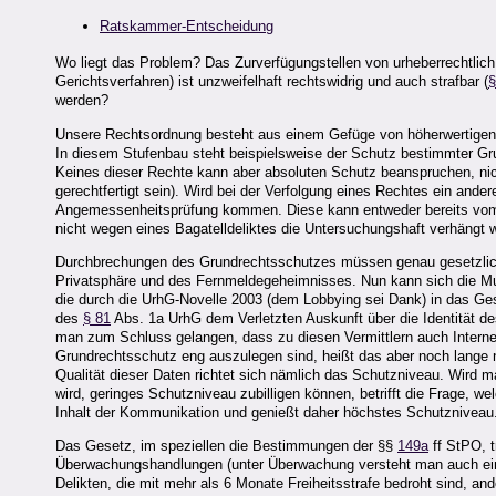
Ratskammer-Entscheidung
Wo liegt das Problem? Das Zurverfügungstellen von urheberrechtlich
Gerichtsverfahren) ist unzweifelhaft rechtswidrig und auch strafbar (
§
werden?
Unsere Rechtsordnung besteht aus einem Gefüge von höherwertigen 
In diesem Stufenbau steht beispielsweise der Schutz bestimmter Gr
Keines dieser Rechte kann aber absoluten Schutz beanspruchen, nic
gerechtfertigt sein). Wird bei der Verfolgung eines Rechtes ein ander
Angemessenheitsprüfung kommen. Diese kann entweder bereits vom G
nicht wegen eines Bagatelldeliktes die Untersuchungshaft verhängt 
Durchbrechungen des Grundrechtsschutzes müssen genau gesetzlich 
Privatsphäre und des Fernmeldegeheimnisses. Nun kann sich die Mus
die durch die UrhG-Novelle 2003 (dem Lobbying sei Dank) in das G
des
§ 81
Abs. 1a UrhG dem Verletzten Auskunft über die Identität 
man zum Schluss gelangen, dass zu diesen Vermittlern auch Intern
Grundrechtsschutz eng auszulegen sind, heißt das aber noch lange n
Qualität dieser Daten richtet sich nämlich das Schutzniveau. Wird 
wird, geringes Schutzniveau zubilligen können, betrifft die Frage, w
Inhalt der Kommunikation und genießt daher höchstes Schutzniveau
Das Gesetz, im speziellen die Bestimmungen der §§
149a
ff StPO, 
Überwachungshandlungen (unter Überwachung versteht man auch eine
Delikten, die mit mehr als 6 Monate Freiheitsstrafe bedroht sind, and