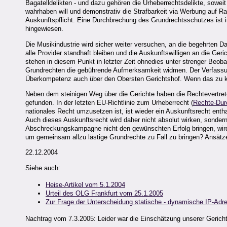
Bagatelldelikten - und dazu gehören die Urheberrechtsdelikte, sowei
wahrhaben will und demonstrativ die Strafbarkeit via Werbung auf R
Auskunftspflicht. Eine Durchbrechung des Grundrechtsschutzes ist in
hingewiesen.
Die Musikindustrie wird sicher weiter versuchen, an die begehrten D
alle Provider standhaft bleiben und die Auskunftswilligen an die Ge
stehen in diesem Punkt in letzter Zeit ohnedies unter strenger Beoba
Grundrechten die gebührende Aufmerksamkeit widmen. Der Verfassun
Überkompetenz auch über den Obersten Gerichtshof. Wenn das zu kein
Neben dem steinigen Weg über die Gerichte haben die Rechtevertre
gefunden. In der letzten EU-Richtlinie zum Urheberrecht (
Rechte-Dur
nationales Recht umzusetzen ist, ist wieder ein Auskunftsrecht enth
Auch dieses Auskunftsrecht wird daher nicht absolut wirken, sonder
Abschreckungskampagne nicht den gewünschten Erfolg bringen, wird
um gemeinsam allzu lästige Grundrechte zu Fall zu bringen? Ansätze
22.12.2004
Siehe auch:
Heise-Artikel vom 5.1.2004
Urteil des OLG Frankfurt vom 25.1.2005
Zur Frage der Unterscheidung statische - dynamische IP-Adr
Nachtrag vom 7.3.2005: Leider war die Einschätzung unserer Gericht