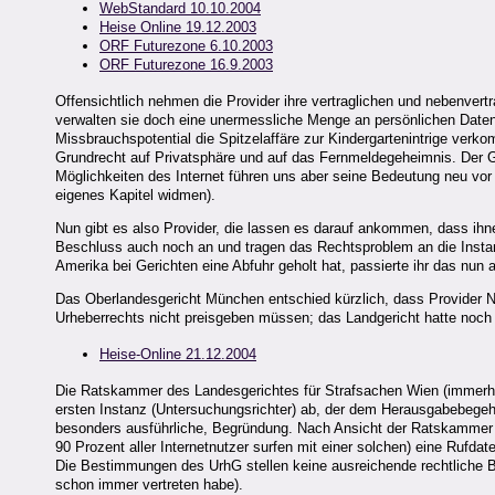
WebStandard 10.10.2004
Heise Online 19.12.2003
ORF Futurezone 6.10.2003
ORF Futurezone 16.9.2003
Offensichtlich nehmen die Provider ihre vertraglichen und nebenvert
verwalten sie doch eine unermessliche Menge an persönlichen Daten a
Missbrauchspotential die Spitzelaffäre zur Kindergartenintrige verk
Grundrecht auf Privatsphäre und auf das Fernmeldegeheimnis. Der Grun
Möglichkeiten des Internet führen uns aber seine Bedeutung neu vor 
eigenes Kapitel widmen).
Nun gibt es also Provider, die lassen es darauf ankommen, dass ihn
Beschluss auch noch an und tragen das Rechtsproblem an die Instanz
Amerika bei Gerichten eine Abfuhr geholt hat, passierte ihr das nun
Das Oberlandesgericht München entschied kürzlich, dass Provider Nu
Urheberrechts nicht preisgeben müssen; das Landgericht hatte noch 
Heise-Online 21.12.2004
Die Ratskammer des Landesgerichtes für Strafsachen Wien (immerhin 
ersten Instanz (Untersuchungsrichter) ab, der dem Herausgabebegehre
besonders ausführliche, Begründung. Nach Ansicht der Ratskammer
90 Prozent aller Internetnutzer surfen mit einer solchen) eine Rufd
Die Bestimmungen des UrhG stellen keine ausreichende rechtliche Bas
schon immer vertreten habe).