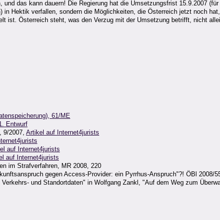
, und das kann dauern! Die Regierung hat die Umsetzungsfrist 15.9.2007 (für 
n Hektik verfallen, sondern die Möglichkeiten, die Österreich jetzt noch hat
 ist. Österreich steht, was den Verzug mit der Umsetzung betrifft, nicht all
datenspeicherung), 61/ME
1. Entwurf
, 9/2007,
Artikel auf Internet4jurists
nternet4jurists
el auf Internet4jurists
el auf Internet4jurists
en im Strafverfahren, MR 2008, 220
skunftsanspruch gegen Access-Provider: ein Pyrrhus-Anspruch"?! ÖBl 2008/5
n Verkehrs- und Standortdaten" in Wolfgang Zankl, "Auf dem Weg zum Überw