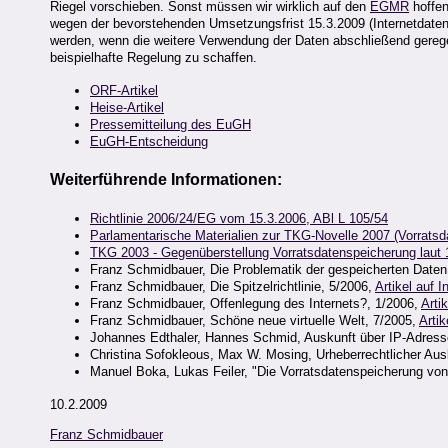
Riegel vorschieben. Sonst müssen wir wirklich auf den
EGMR
hoffen
wegen der bevorstehenden Umsetzungsfrist 15.3.2009 (Internetdaten) i
werden, wenn die weitere Verwendung der Daten abschließend geregelt
beispielhafte Regelung zu schaffen.
ORF-Artikel
Heise-Artikel
Pressemitteilung des EuGH
EuGH-Entscheidung
Weiterführende Informationen:
Richtlinie 2006/24/EG vom 15.3.2006, ABl L 105/54
Parlamentarische Materialien zur TKG-Novelle 2007 (Vorrats
TKG 2003 - Gegenüberstellung Vorratsdatenspeicherung laut 
Franz Schmidbauer, Die Problematik der gespeicherten Daten
Franz Schmidbauer, Die Spitzelrichtlinie, 5/2006,
Artikel auf I
Franz Schmidbauer, Offenlegung des Internets?, 1/2006,
Artik
Franz Schmidbauer, Schöne neue virtuelle Welt, 7/2005,
Artik
Johannes Edthaler, Hannes Schmid, Auskunft über IP-Adress
Christina Sofokleous, Max W. Mosing, Urheberrechtlicher Au
Manuel Boka, Lukas Feiler, "Die Vorratsdatenspeicherung vo
10.2.2009
Franz Schmidbauer