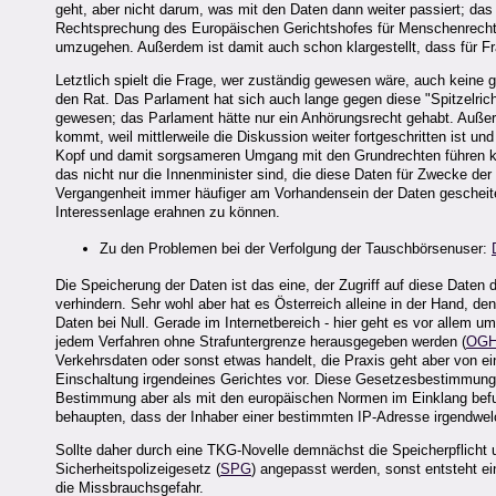
geht, aber nicht darum, was mit den Daten dann weiter passiert; das
Rechtsprechung des Europäischen Gerichtshofes für Menschenrecht
umzugehen. Außerdem ist damit auch schon klargestellt, dass für 
Letztlich spielt die Frage, wer zuständig gewesen wäre, auch keine
den Rat. Das Parlament hat sich auch lange gegen diese "Spitzelricht
gewesen; das Parlament hätte nur ein Anhörungsrecht gehabt. Außerd
kommt, weil mittlerweile die Diskussion weiter fortgeschritten ist u
Kopf und damit sorgsameren Umgang mit den Grundrechten führen könn
das nicht nur die Innenminister sind, die diese Daten für Zwecke der
Vergangenheit immer häufiger am Vorhandensein der Daten gescheiter
Interessenlage erahnen zu können.
Zu den Problemen bei der Verfolgung der Tauschbörsenuser:
Die Speicherung der Daten ist das eine, der Zugriff auf diese Daten 
verhindern. Sehr wohl aber hat es Österreich alleine in der Hand, den
Daten bei Null. Gerade im Internetbereich - hier geht es vor allem um
jedem Verfahren ohne Strafuntergrenze herausgegeben werden (
OGH
Verkehrsdaten oder sonst etwas handelt, die Praxis geht aber von e
Einschaltung irgendeines Gerichtes vor. Diese Gesetzesbestimmung
Bestimmung aber als mit den europäischen Normen im Einklang befu
behaupten, dass der Inhaber einer bestimmten IP-Adresse irgendwelc
Sollte daher durch eine TKG-Novelle demnächst die Speicherpflicht 
Sicherheitspolizeigesetz (
SPG
) angepasst werden, sonst entsteht ein
die Missbrauchsgefahr.