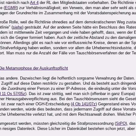
 ist nämlich nach
Art 4
der RL den Mitgliedstaaten vorbehalten. Die Richtlinie
e (
EGMR
) zur Verhältnismäßigkeit; ein Verweis, den man aber sehr wohl als 
Fragen der Grundrechte im Zusammenhang mit der Vorratsdatenspeicherung a
 große Rolle, weil die Richtlinie ohnedies auf dem demokratischeren Weg zus
linie" (
siehe
) gesträubt. Auf der anderen Seite hätte ein Beschluss des Rates
em ist mittlerweile Zeit vergangen und viele haben gehofft, dass, wenn der
nd sich die Gegner formiert haben. Auch der zeitliche Abstand zu den damalig
en. Allerdings gibt es nach wie vor einflussreiche Kreise, denen an der Spei
 Strafverfolgung haben wollen, sondern vor allem die Urheberrechtsindustrie, d
t. Man muss nur die Anzahl der Fälle von Tauschbörsenverfahren der der Terr
Die Metamorphose der Auskunftspflicht
das andere. Dazwischen liegt die hoffentlich sorgsame Verwahrung der Daten. 
 Zugriff auf diese Daten restriktiv zu gestalten. Und da besteht auch dringen
 die Zuordnung einer Person zu einer IP-Adresse, die eindeutig unter die Vorrat
 11 Os 57/05z
). Das ist zwar strittig, weil man sich (offenbar in ganz Europ
iner Herausgabeverpflichtung aus. Bei den Tauschbörsenusern sieht die Geset
 ist zwar nach einer OGH-Entscheidung (
4 Ob 141/07z
) Gegenstand eines Vo
nden werden, würde dies bedeuten, dass jedermann Zugriff auf diese Vorra
he Urheberrechte verletzt hat, und mit dem Rechtsanwalt drohen. Welcher Pr
umgesetzt werden, müssten gleichzeitig die Strafprozessordnung (
StPO
), da
 riesiges Datenleck. Diese Löcher im Datenkübel bestehen schon jetzt, aber da