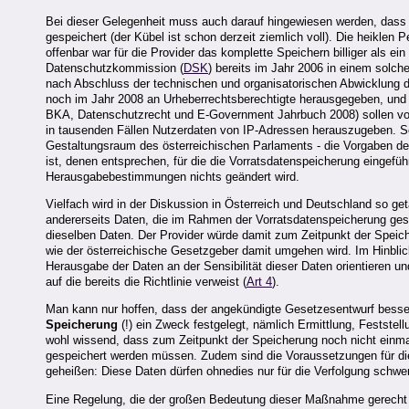
Bei dieser Gelegenheit muss auch darauf hingewiesen werden, dass d
gespeichert (der Kübel ist schon derzeit ziemlich voll). Die heikle
offenbar war für die Provider das komplette Speichern billiger als ei
Datenschutzkommission (
DSK
) bereits im Jahr 2006 in einem solc
nach Abschluss der technischen und organisatorischen Abwicklung d
noch im Jahr 2008 an Urheberrechtsberechtigte herausgegeben, und
BKA, Datenschutzrecht und E-Government Jahrbuch 2008) sollen vo
in tausenden Fällen Nutzerdaten von IP-Adressen herauszugeben. So
Gestaltungsraum des österreichischen Parlaments - die Vorgaben der
ist, denen entsprechen, für die die Vorratsdatenspeicherung eingefü
Herausgabebestimmungen nichts geändert wird.
Vielfach wird in der Diskussion in Österreich und Deutschland so ge
andererseits Daten, die im Rahmen der Vorratsdatenspeicherung ge
dieselben Daten. Der Provider würde damit zum Zeitpunkt der Speich
wie der österreichische Gesetzgeber damit umgehen wird. Im Hinbli
Herausgabe der Daten an der Sensibilität dieser Daten orientieren 
auf die bereits die Richtlinie verweist (
Art 4
).
Man kann nur hoffen, dass der angekündigte Gesetzesentwurf besser 
Speicherung
(!) ein Zweck festgelegt, nämlich Ermittlung, Feststel
wohl wissend, dass zum Zeitpunkt der Speicherung noch nicht einmal
gespeichert werden müssen. Zudem sind die Voraussetzungen für d
geheißen: Diese Daten dürfen ohnedies nur für die Verfolgung schwer
Eine Regelung, die der großen Bedeutung dieser Maßnahme gerecht