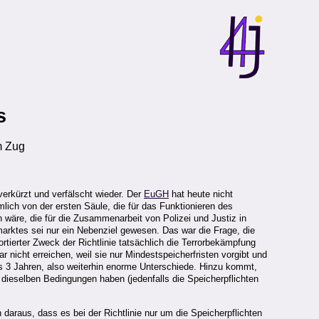
s
m Zug
verkürzt und verfälscht wieder. Der
EuGH
hat heute nicht
mlich von der ersten Säule, die für das Funktionieren des
 wäre, die für die Zusammenarbeit von Polizei und Justiz in
nmarktes sei nur ein Nebenziel gewesen. Das war die Frage, die
rtierter Zweck der Richtlinie tatsächlich die Terrorbekämpfung
r nicht erreichen, weil sie nur Mindestspeicherfristen vorgibt und
is 3 Jahren, also weiterhin enorme Unterschiede. Hinzu kommt,
 dieselben Bedingungen haben (jedenfalls die Speicherpflichten
daraus, dass es bei der Richtlinie nur um die Speicherpflichten