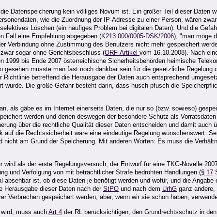
ie Datenspeicherung kein völliges Novum ist. Ein großer Teil dieser Daten w
n Personendaten, wie die Zuordnung der IP-Adresse zu einer Person, wären zwa
n selektives Löschen (ein häufiges Problem bei digitalen Daten). Und die Gefah
hen Fall eine Empfehlung abgegeben (
K213.000/0005-DSK/2006
), "man möge d
er Verbindung ohne Zustimmung des Benutzers nicht mehr gespeichert werden
 zwar sogar ohne Gerichtsbeschluss (
ORF-Artikel
vom 16.10.2008). Nach eine
n 1999 bis Ende 2007 österreichische Sicherheitsbehörden heimische Teleko
 gesehen müsste man fast noch dankbar sein für die gesetzliche Regelung der
 Richtlinie betreffend die Herausgabe der Daten auch entsprechend umgesetzt
hrt wurde. Die große Gefahr besteht darin, dass husch-pfusch die Speicherpfli
tan, als gäbe es im Internet einerseits Daten, die nur so (bzw. sowieso) ge
speichert werden und denen deswegen der besondere Schutz als Vorratsdaten
erung über die rechtliche Qualität dieser Daten entscheiden und damit auch 
ck auf die Rechtssicherheit wäre eine eindeutige Regelung wünschenswert. Se
und nicht am Grund der Speicherung. Mit anderen Worten: Es muss die Verhält
wird als der erste Regelungsversuch, der Entwurf für eine TKG-Novelle 2007
lung und Verfolgung von mit beträchtlicher Strafe bedrohten Handlungen (
§ 17
S
 absehbar ist, ob diese Daten je benötigt werden und wofür, und die Angabe 
ie Herausgabe dieser Daten nach der
StPO
und nach dem
UrhG
ganz andere, n
er Verbrechen gespeichert werden, aber, wenn wir sie schon haben, verwenden
 wird, muss auch
Art 4
der RL berücksichtigen, den Grundrechtsschutz in den 