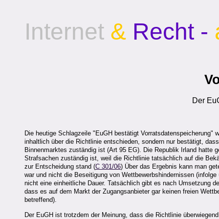
Internet
&
Recht -
Vo
Der EuG
Die heutige Schlagzeile "EuGH bestätigt Vorratsdatenspeicherung" wä
inhaltlich über die Richtlinie entschieden, sondern nur bestätigt, d
Binnenmarktes zuständig ist (Art 95 EG). Die Republik Irland hatte 
Strafsachen zuständig ist, weil die Richtlinie tatsächlich auf die B
zur Entscheidung stand (
C 301/06
) Über das Ergebnis kann man getei
war und nicht die Beseitigung von Wettbewerbshindernissen (infolge un
nicht eine einheitliche Dauer. Tatsächlich gibt es nach Umsetzung 
dass es auf dem Markt der Zugangsanbieter gar keinen freien Wettbew
betreffend).
Der EuGH ist trotzdem der Meinung, dass die Richtlinie überwiegend 