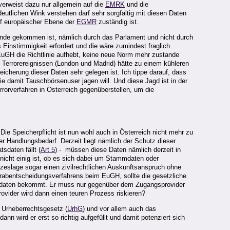
 verweist dazu nur allgemein auf die
EMRK
und die
deutlichen Wink verstehen darf sehr sorgfältig mit diesen Daten
uf europäischer Ebene der
EGMR
zuständig ist.
tande gekommen ist, nämlich durch das Parlament und nicht durch
 Einstimmigkeit erfordert und die wäre zumindest fraglich
 EuGH die Richtlinie aufhebt, keine neue Norm mehr zustande
en Terrorereignissen (London und Madrid) hätte zu einem kühleren
cherung dieser Daten sehr gelegen ist. Ich tippe darauf, dass
ie damit Tauschbörsenuser jagen will. Und diese Jagd ist in der
orverfahren in Österreich gegenüberstellen, um die
Die Speicherpflicht ist nun wohl auch in Österreich nicht mehr zu
der Handlungsbedarf. Derzeit liegt nämlich der Schutz dieser
sdaten fällt (
Art 5
) - müssen diese Daten nämlich derzeit in
a) nicht einig ist, ob es sich dabei um Stammdaten oder
zeslage sogar einen zivilrechtlichen Auskunftsanspruch ohne
rabentscheidungsverfahrens beim EuGH, sollte die gesetzliche
tsdaten bekommt. Er muss nur gegenüber dem Zugangsprovider
ovider wird dann einen teuren Prozess riskieren?
s Urheberrechtsgesetz (
UrhG
) und vor allem auch das
nn wird er erst so richtig aufgefüllt und damit potenziert sich