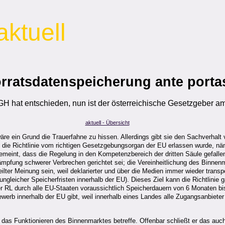
aktuell
rratsdatenspeicherung ante porta
H hat entschieden, nun ist der österreichische Gesetzgeber a
aktuell - Übersicht
re ein Grund die Trauerfahne zu hissen. Allerdings gibt sie den Sachverhalt 
ass die Richtlinie vom richtigen Gesetzgebungsorgan der EU erlassen wurde, nä
gemeint, dass die Regelung in den Kompetenzbereich der dritten Säule gefallen
ekämpfung schwerer Verbrechen gerichtet sei; die Vereinheitlichung des Binne
lter Meinung sein, weil deklarierter und über die Medien immer wieder transpo
gleicher Speicherfristen innerhalb der EU). Dieses Ziel kann die Richtlinie ga
der RL durch alle EU-Staaten voraussichtlich Speicherdauern von 6 Monaten b
erb innerhalb der EU gibt, weil innerhalb eines Landes alle Zugangsanbieter
das Funktionieren des Binnenmarktes betreffe. Offenbar schließt er das auch 