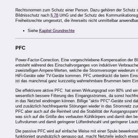
Rechtsnormen zum Schutz einer Person. Dazu gehören der Schutz 
Bildnisschutz nach
§ 78
UrhG und der Schutz des Kommunikations
Freiheitsrechte umgesetzt, die ihrerseits nicht unmittelbar anwendba
Siehe
Kapitel Grundrechte
PFC
Power-Factor-Correction. Eine vorgeschriebene Kompensation der Bli
entsteht während des Einschaltvorganges von induktiven Verbrauche
zweistelligen Ampere-Werten, welche die Stromversorger wiederum
HiFi-Geräte oder TV-Geräte kommen. PFC unterdrückt die beim Eins
ist das manchmal ganz kurzzeitig wahrnehmbare Brummen beim Ein
Die effektivere aktive PFC hat einen Wirkungsgrad von 90% und wird
wesentlich bessere Filterung des Eingangsstromes, da sonst hochfreq
in das Netzteil eindringen können. Billige "aktiv PFC"-Geräte sind da
und zusätzlich hochfrequente Störungen wieder in das Stromnetz zur
PFC aber auch auf die Reinheit und die Stabilität der Ausgangsspann
was sich auf die Größe des verbauten Kühlkörpers und damit den be
Luftvolumen und damit geringerer Lüfterdrehzahl und geringerer Lauts
Die passive PFC wird auf einfache Weise mit einer Spule bewerkstell
funktioniert grundsätzlich genauso gut, macht Netzteile jedoch etwas 