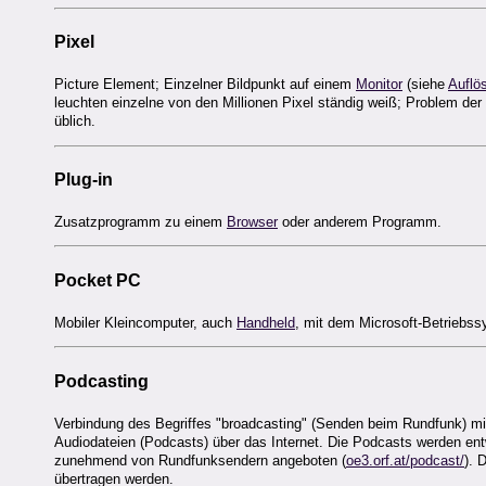
Pixel
Picture Element; Einzelner Bildpunkt auf einem
Monitor
(siehe
Auflö
leuchten einzelne von den Millionen Pixel ständig weiß; Problem der
üblich.
Plug-in
Zusatzprogramm zu einem
Browser
oder anderem Programm.
Pocket PC
Mobiler Kleincomputer, auch
Handheld
, mit dem Microsoft-Betrieb
Podcasting
Verbindung des Begriffes "broadcasting" (Senden beim Rundfunk) m
Audiodateien (Podcasts) über das Internet. Die Podcasts werden en
zunehmend von Rundfunksendern angeboten (
oe3.orf.at/podcast/
). 
übertragen werden.