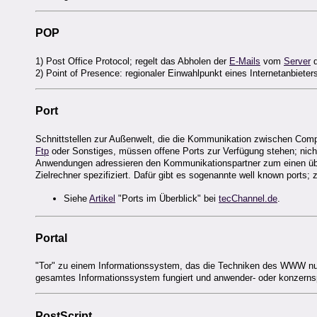
POP
1) Post Office Protocol; regelt das Abholen der
E-Mails
vom
Server
2) Point of Presence: regionaler Einwahlpunkt eines Internetanbieter
Port
Schnittstellen zur Außenwelt, die die Kommunikation zwischen Comp
Ftp
oder Sonstiges, müssen offene Ports zur Verfügung stehen; nich
Anwendungen adressieren den Kommunikationspartner zum einen üb
Zielrechner spezifiziert. Dafür gibt es sogenannte well known ports; z.
Siehe
Artikel
"Ports im Überblick" bei
tecChannel.de
.
Portal
"Tor" zu einem Informationssystem, das die Techniken des WWW nutzt. 
gesamtes Informationssystem fungiert und anwender- oder konzerns
PostScript