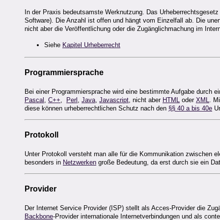
In der Praxis bedeutsamste Werknutzung. Das Urheberrechtsgesetz 
Software). Die Anzahl ist offen und hängt vom Einzelfall ab. Die une
nicht aber die Veröffentlichung oder die Zugänglichmachung im Intern
Siehe
Kapitel Urheberrecht
Programmiersprache
Bei einer Programmiersprache wird eine bestimmte Aufgabe durch e
Pascal
,
C++
,
Perl
,
Java
,
Javascript
, nicht aber
HTML
oder
XML
. M
diese können urheberrechtlichen Schutz nach den
§§ 40 a bis 40e
Ur
Protokoll
Unter Protokoll versteht man alle für die Kommunikation zwischen e
besonders in
Netzwerken
große Bedeutung, da erst durch sie ein D
Provider
Der Internet Service Provider (ISP) stellt als Acces-Provider die Z
Backbone
-Provider internationale Internetverbindungen und als conte