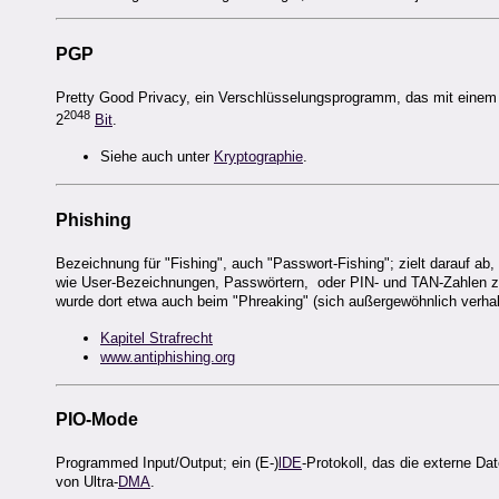
PGP
Pretty Good Privacy, ein Verschlüsselungsprogramm, das mit einem ö
2048
2
Bit
.
Siehe auch unter
Kryptographie
.
Phishing
Bezeichnung für "Fishing", auch "Passwort-Fishing"; zielt darauf ab
wie User-Bezeichnungen, Passwörtern, oder PIN- und TAN-Zahlen zu
wurde dort etwa auch beim "Phreaking" (sich außergewöhnlich verhal
Kapitel Strafrecht
www.antiphishing.org
PIO-Mode
Programmed Input/Output; ein (E-)
lDE
-Protokoll, das die externe Da
von Ultra-
DMA
.