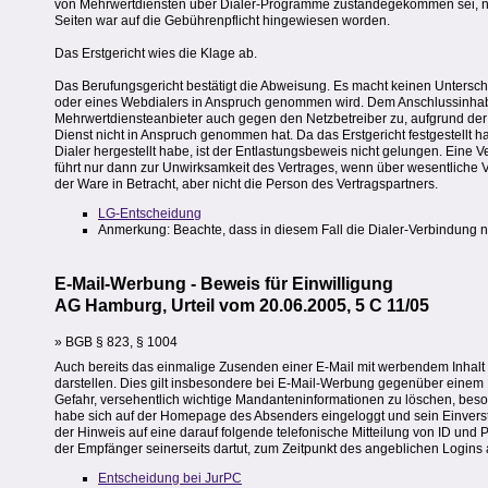
von Mehrwertdiensten über Dialer-Programme zustandegekommen sei, ni
Seiten war auf die Gebührenpflicht hingewiesen worden.
Das Erstgericht wies die Klage ab.
Das Berufungsgericht bestätigt die Abweisung. Es macht keinen Untersch
oder eines Webdialers in Anspruch genommen wird. Dem Anschlussinha
Mehrwertdiensteanbieter auch gegen den Netzbetreiber zu, aufgrund der
Dienst nicht in Anspruch genommen hat. Da das Erstgericht festgestellt 
Dialer hergestellt habe, ist der Entlastungsbeweis nicht gelungen. Eine 
führt nur dann zur Unwirksamkeit des Vertrages, wenn über wesentliche V
der Ware in Betracht, aber nicht die Person des Vertragspartners.
LG-Entscheidung
Anmerkung: Beachte, dass in diesem Fall die Dialer-Verbindung 
E-Mail-Werbung - Beweis für Einwilligung
AG Hamburg, Urteil vom 20.06.2005, 5 C 11/05
» BGB § 823, § 1004
Auch bereits das einmalige Zusenden einer E-Mail mit werbendem Inhalt 
darstellen. Dies gilt insbesondere bei E-Mail-Werbung gegenüber einem 
Gefahr, versehentlich wichtige Mandanteninformationen zu löschen, beso
habe sich auf der Homepage des Absenders eingeloggt und sein Einvers
der Hinweis auf eine darauf folgende telefonische Mitteilung von ID und P
der Empfänger seinerseits dartut, zum Zeitpunkt des angeblichen Login
Entscheidung bei JurPC