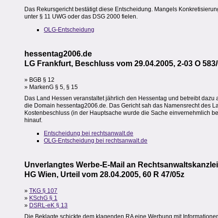
Das Rekursgericht bestätigt diese Entscheidung. Mangels Konkretisierung s
unter § 11 UWG oder das DSG 2000 fielen.
OLG-Entscheidung
hessentag2006.de
LG Frankfurt, Beschluss vom 29.04.2005, 2-03 O 583
» BGB § 12
» MarkenG § 5, § 15
Das Land Hessen veranstaltet jährlich den Hessentag und betreibt dazu a
die Domain hessentag2006.de. Das Gericht sah das Namensrecht des Lande
Kostenbeschluss (in der Hauptsache wurde die Sache einvernehmlich bee
hinauf.
Entscheidung bei rechtsanwalt.de
OLG-Entscheidung bei rechtsanwalt.de
Unverlangtes Werbe-E-Mail an Rechtsanwaltskanzlei
HG Wien, Urteil vom 28.04.2005, 60 R 47/05z
»
TKG § 107
»
KSchG § 1
»
DSRL-eK § 13
Die Beklagte schickte dem klagenden RA eine Werbung mit Informationen 