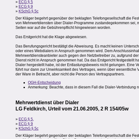
»
ECG § 5
»
ECG § 9
»
KSchG § 5c
Der Kläger begehrt gegenüber der beklagten Telefongesellschaft die Fes
von Mehrwertdiensten über Dialer-Programme zustandegekommen sei, ni
Seiten war auf die Gebührenpflicht hingewiesen worden.
Das Erstgericht hat die Klage abgewiesen.
Das Berufungsgericht bestätigt die Abweisung. Es macht keinen Untersch
oder eines Webdialers in Anspruch genommen wird. Dem Anschlussinha
Mehrwertdiensteanbieter auch gegen den Netzbetreiber zu, aufgrund der
Dienst nicht in Anspruch genommen hat. Da das Erstgericht festgestellt 
Dialer hergestellt habe, ist der Entlastungsbeweis nicht gelungen. Eine 
führt nur dann zur Unwirksamkeit des Vertrages, wenn über wesentliche V
der Ware in Betracht, aber nicht die Person des Vertragspartners.
OGH-Entscheidung
Anmerkung: Beachte, dass in diesem Fall die Dialer-Verbindung 
Mehrwertdienst über Dialer
LG Feldkirch, Urteil vom 21.06.2005, 2 R 154/05w
»
ECG § 5,
»
ECG § 9
»
KSchG § 5c
Der Kläger begehrt gegenüber der beklagten Telefongesellschaft die Fes