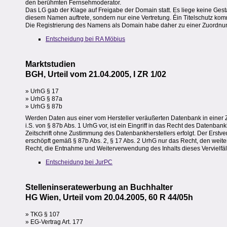
den berühmten Fernsehmoderator.
Das LG gab der Klage auf Freigabe der Domain statt. Es liege keine Gesta
diesem Namen auftrete, sondern nur eine Vertretung. Éin Titelschutz kom
Die Registrierung des Namens als Domain habe daher zu einer Zuordnun
Entscheidung bei RA Möbius
Marktstudien
BGH, Urteil vom 21.04.2005, I ZR 1/02
» UrhG § 17
» UrhG § 87a
» UrhG § 87b
Werden Daten aus einer vom Hersteller veräußerten Datenbank in einer Ze
i.S. von § 87b Abs. 1 UrhG vor, ist ein Eingriff in das Recht des Datenba
Zeitschrift ohne Zustimmung des Datenbankherstellers erfolgt. Der Erstv
erschöpft gemäß § 87b Abs. 2, § 17 Abs. 2 UrhG nur das Recht, den weitere
Recht, die Entnahme und Weiterverwendung des Inhalts dieses Vervielfäl
Entscheidung bei JurPC
Stelleninseratewerbung an Buchhalter
HG Wien, Urteil vom 20.04.2005, 60 R 44/05h
» TKG § 107
» EG-Vertrag Art. 177