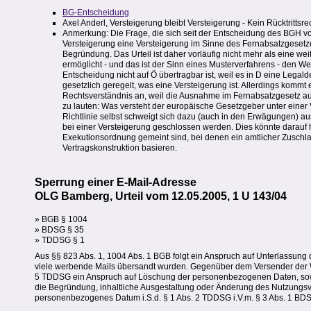
BG-Entscheidung
Axel Anderl, Versteigerung bleibt Versteigerung - Kein Rücktritts
Anmerkung: Die Frage, die sich seit der Entscheidung des BGH vom 
Versteigerung eine Versteigerung im Sinne des Fernabsatzgesetzes i
Begründung. Das Urteil ist daher vorläufig nicht mehr als eine we
ermöglicht - und das ist der Sinn eines Musterverfahrens - den
Entscheidung nicht auf Ö übertragbar ist, weil es in D eine Legalde
gesetzlich geregelt, was eine Versteigerung ist. Allerdings kommt
Rechtsverständnis an, weil die Ausnahme im Fernabsatzgesetz auf 
zu lauten: Was versteht der europäische Gesetzgeber unter einer 
Richtlinie selbst schweigt sich dazu (auch in den Erwägungen) aus. In
bei einer Versteigerung geschlossen werden. Dies könnte darauf 
Exekutionsordnung gemeint sind, bei denen ein amtlicher Zuschlag 
Vertragskonstruktion basieren.
Sperrung einer E-Mail-Adresse
OLG Bamberg, Urteil vom 12.05.2005, 1 U 143/04
» BGB § 1004
» BDSG § 35
» TDDSG § 1
Aus §§ 823 Abs. 1, 1004 Abs. 1 BGB folgt ein Anspruch auf Unterlassung
viele werbende Mails übersandt wurden. Gegenüber dem Versender der Wer
5 TDDSG ein Anspruch auf Löschung der personenbezogenen Daten, soweit 
die Begründung, inhaltliche Ausgestaltung oder Änderung des Nutzungsver
personenbezogenes Datum i.S.d. § 1 Abs. 2 TDDSG i.V.m. § 3 Abs. 1 BDSG,