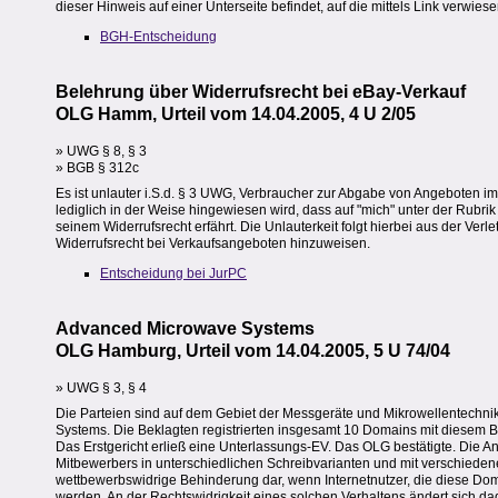
dieser Hinweis auf einer Unterseite befindet, auf die mittels Link verwiese
BGH-Entscheidung
Belehrung über Widerrufsrecht bei eBay-Verkauf
OLG Hamm, Urteil vom 14.04.2005, 4 U 2/05
» UWG § 8, § 3
» BGB § 312c
Es ist unlauter i.S.d. § 3 UWG, Verbraucher zur Abgabe von Angeboten i
lediglich in der Weise hingewiesen wird, dass auf "mich" unter der Rubr
seinem Widerrufsrecht erfährt. Die Unlauterkeit folgt hierbei aus der Verl
Widerrufsrecht bei Verkaufsangeboten hinzuweisen.
Entscheidung bei JurPC
Advanced Microwave Systems
OLG Hamburg, Urteil vom 14.04.2005, 5 U 74/04
» UWG § 3, § 4
Die Parteien sind auf dem Gebiet der Messgeräte und Mikrowellentechnik 
Systems. Die Beklagten registrierten insgesamt 10 Domains mit diesem Be
Das Erstgericht erließ eine Unterlassungs-EV. Das OLG bestätigte. Die
Mitbewerbers in unterschiedlichen Schreibvarianten und mit verschiedenen
wettbewerbswidrige Behinderung dar, wenn Internetnutzer, die diese Doma
werden. An der Rechtswidrigkeit eines solchen Verhaltens ändert sich dad