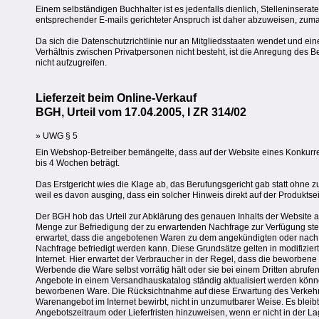
Einem selbständigen Buchhalter ist es jedenfalls dienlich, Stelleninserate
entsprechender E-mails gerichteter Anspruch ist daher abzuweisen, zum
Da sich die Datenschutzrichtlinie nur an Mitgliedsstaaten wendet und ei
Verhältnis zwischen Privatpersonen nicht besteht, ist die Anregung de
nicht aufzugreifen.
Lieferzeit beim Online-Verkauf
BGH, Urteil vom 17.04.2005, I ZR 314/02
» UWG § 5
Ein Webshop-Betreiber bemängelte, dass auf der Website eines Konkurrent
bis 4 Wochen beträgt.
Das Erstgericht wies die Klage ab, das Berufungsgericht gab statt ohne zu 
weil es davon ausging, dass ein solcher Hinweis direkt auf der Produkts
Der BGH hob das Urteil zur Abklärung des genauen Inhalts der Website auf
Menge zur Befriedigung der zu erwartenden Nachfrage zur Verfügung steh
erwartet, dass die angebotenen Waren zu dem angekündigten oder nach 
Nachfrage befriedigt werden kann. Diese Grundsätze gelten in modifizier
Internet. Hier erwartet der Verbraucher in der Regel, dass die beworbe
Werbende die Ware selbst vorrätig hält oder sie bei einem Dritten abrufen
Angebote in einem Versandhauskatalog ständig aktualisiert werden könn
beworbenen Ware. Die Rücksichtnahme auf diese Erwartung des Verkehrs
Warenangebot im Internet bewirbt, nicht in unzumutbarer Weise. Es ble
Angebotszeitraum oder Lieferfristen hinzuweisen, wenn er nicht in der Lag