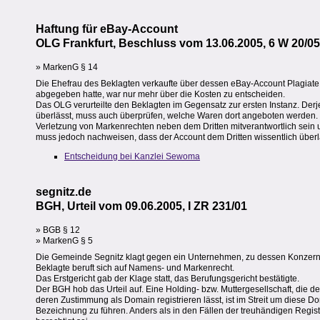
Haftung für eBay-Account
OLG Frankfurt, Beschluss vom 13.06.2005, 6 W 20/05
» MarkenG § 14
Die Ehefrau des Beklagten verkaufte über dessen eBay-Account Plagiate
abgegeben hatte, war nur mehr über die Kosten zu entscheiden.
Das OLG verurteilte den Beklagten im Gegensatz zur ersten Instanz. Der
überlässt, muss auch überprüfen, welche Waren dort angeboten werden. Ko
Verletzung von Markenrechten neben dem Dritten mitverantwortlich sei
muss jedoch nachweisen, dass der Account dem Dritten wissentlich über
Entscheidung bei Kanzlei Sewoma
segnitz.de
BGH, Urteil vom 09.06.2005, I ZR 231/01
» BGB § 12
» MarkenG § 5
Die Gemeinde Segnitz klagt gegen ein Unternehmen, zu dessen Konzern
Beklagte beruft sich auf Namens- und Markenrecht.
Das Erstgericht gab der Klage statt, das Berufungsgericht bestätigte.
Der BGH hob das Urteil auf. Eine Holding- bzw. Muttergesellschaft, die 
deren Zustimmung als Domain registrieren lässt, ist im Streit um diese Dom
Bezeichnung zu führen. Anders als in den Fällen der treuhändigen Registr