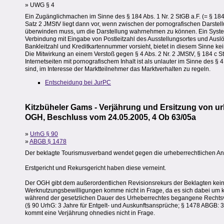
» UWG § 4
Ein Zugänglichmachen im Sinne des § 184 Abs. 1 Nr. 2 StGB a.F. (= § 184 c 
Satz 2 JMStV liegt dann vor, wenn zwischen der pornografischen Darstellu
überwinden muss, um die Darstellung wahrnehmen zu können. Ein Sys
Verbindung mit Eingabe von Postleitzahl des Ausstellungsortes und Au
Bankleitzahl und Kreditkartennummer vorsieht, bietet in diesem Sinne ke
Die Mitwirkung an einem Verstoß gegen § 4 Abs. 2 Nr. 2 JMStV, § 184 c St
Internetseiten mit pornografischem Inhalt ist als unlauter im Sinne de
sind, im Interesse der Marktteilnehmer das Marktverhalten zu regeln.
Entscheidung bei JurPC
Kitzbüheler Gams - Verjährung und Ersitzung von u
OGH, Beschluss vom 24.05.2005, 4 Ob 63/05a
»
UrhG § 90
»
ABGB § 1478
Der beklagte Tourismusverband wendet gegen die urheberrechtlichen Ans
Erstgericht und Rekursgericht haben diese verneint.
Der OGH gibt dem außerordentlichen Revisionsrekurs der Beklagten keine
Werknutzungsbewilligungen komme nicht in Frage, da es sich dabei um ke
während der gesetzlichen Dauer des Urheberrechtes begangene Rechtsv
(§ 90 UrhG: 3 Jahre für Entgelt- und Auskunftsansprüche; § 1478 ABGB: 
kommt eine Verjährung ohnedies nicht in Frage.