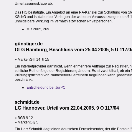
Unterlassungsklage ab.
Das HG bestätigte. Ein Angebot an eine RA-Kanzlei zur Schaltung von Stel
KSchG und ist daher bei Vorliegen der weiteren Voraussetzungen des § 1
unmittelbare Wirkung im Verhältnis zwischen Privatpersonen.
MR 2005, 269
günstiger.de
OLG Hamburg, Beschluss vom 25.04.2005, 5 U 117/0
» MarkenG § 14, § 15
Ein Internetprovider darf nicht, wenn er mehrere Aufträge zur Registrier
zeitliche Reihenfolge der Registrierung ändern. Es ist zweifelhaft, ob 
Prüfungspflichten von Nameserver-Betreibern begründen kann; jedenfalls
beschränkt.
Entscheidung bei JurPC
schmidt.de
LG Hannover, Urteil vom 22.04.2005, 9 O 117/04
» BGB § 12
» MarkenG § 5
Ein Herr Schmidt klagt einen deutschen Fernsehsender, der die Domain "sch