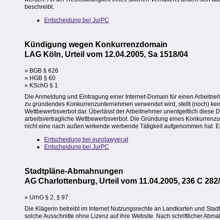
beschreibt.
Entscheidung bei JurPC
Kündigung wegen Konkurrenzdomain
LAG Köln, Urteil vom 12.04.2005, Sa 1518/04
» BGB § 626
» HGB § 60
» KSchG § 1
Die Anmeldung und Eintragung einer Internet-Domain für einen Arbeitnehm
zu gründendes Konkurrenzunternehmen verwendet wird, stellt (noch) kei
Wettbewerbsverbot dar. Überlässt der Arbeitnehmer unentgeltlich diese 
arbeitsvertragliche Wettbewerbsverbot. Die Gründung eines Konkurrenzun
nicht eine nach außen wirkende werbende Tätigkeit aufgenommen hat. Ei
Entscheidung bei eurolawyer.at
Entscheidung bei JurPC
Stadtpläne-Abmahnungen
AG Charlottenburg, Urteil vom 11.04.2005, 236 C 282
» UrhG § 2, § 97
Die Klägerin betreibt im Internet Nutzungsrechte an Landkarten und Stad
solche Ausschnitte ohne Lizenz auf ihre Website. Nach schriftlicher Abma