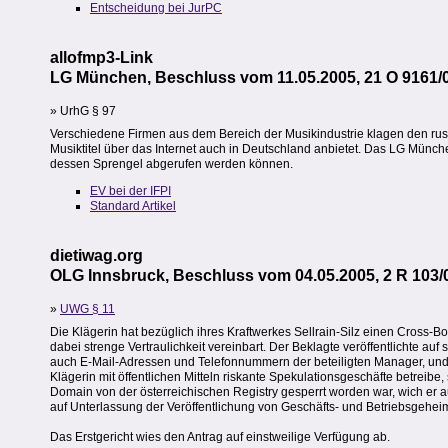
Entscheidung bei JurPC
allofmp3-Link
LG München, Beschluss vom 11.05.2005, 21 O 9161/
» UrhG § 97
Verschiedene Firmen aus dem Bereich der Musikindustrie klagen den russ
Musiktitel über das Internet auch in Deutschland anbietet. Das LG Münche
dessen Sprengel abgerufen werden können.
EV bei der IFPI
Standard Artikel
dietiwag.org
OLG Innsbruck, Beschluss vom 04.05.2005, 2 R 103/
»
UWG § 11
Die Klägerin hat bezüglich ihres Kraftwerkes Sellrain-Silz einen Cros
dabei strenge Vertraulichkeit vereinbart. Der Beklagte veröffentlichte auf
auch E-Mail-Adressen und Telefonnummern der beteiligten Manager, und k
Klägerin mit öffentlichen Mitteln riskante Spekulationsgeschäfte betreibe
Domain von der österreichischen Registry gesperrt worden war, wich er a
auf Unterlassung der Veröffentlichung von Geschäfts- und Betriebsgehei
Das Erstgericht wies den Antrag auf einstweilige Verfügung ab.