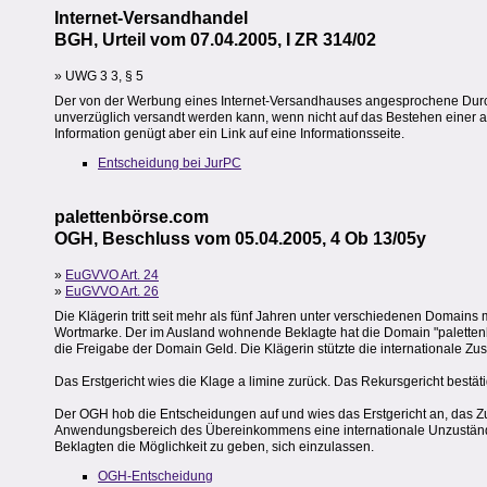
Internet-Versandhandel
BGH, Urteil vom 07.04.2005, I ZR 314/02
» UWG 3 3, § 5
Der von der Werbung eines Internet-Versandhauses angesprochene Durch
unverzüglich versandt werden kann, wenn nicht auf das Bestehen einer a
Information genügt aber ein Link auf eine Informationsseite.
Entscheidung bei JurPC
palettenbörse.com
OGH, Beschluss vom 05.04.2005, 4 Ob 13/05y
»
EuGVVO Art. 24
»
EuGVVO Art. 26
Die Klägerin tritt seit mehr als fünf Jahren unter verschiedenen Domains 
Wortmarke. Der im Ausland wohnende Beklagte hat die Domain "palettenbör
die Freigabe der Domain Geld. Die Klägerin stützte die internationale Zus
Das Erstgericht wies die Klage a limine zurück. Das Rekursgericht bestäti
Der OGH hob die Entscheidungen auf und wies das Erstgericht an, das Zus
Anwendungsbereich des Übereinkommens eine internationale Unzuständi
Beklagten die Möglichkeit zu geben, sich einzulassen.
OGH-Entscheidung