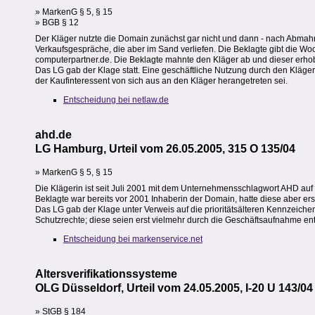
» MarkenG § 5, § 15
» BGB § 12
Der Kläger nutzte die Domain zunächst gar nicht und dann - nach Abmahn
Verkaufsgespräche, die aber im Sand verliefen. Die Beklagte gibt die W
computerpartner.de. Die Beklagte mahnte den Kläger ab und dieser erhob
Das LG gab der Klage statt. Eine geschäftliche Nutzung durch den Kläger 
der Kaufinteressent von sich aus an den Kläger herangetreten sei.
Entscheidung bei netlaw.de
ahd.de
LG Hamburg, Urteil vom 26.05.2005, 315 O 135/04
» MarkenG § 5, § 15
Die Klägerin ist seit Juli 2001 mit dem Unternehmensschlagwort AHD auf
Beklagte war bereits vor 2001 Inhaberin der Domain, hatte diese aber ers
Das LG gab der Klage unter Verweis auf die prioritätsälteren Kennzeichen
Schutzrechte; diese seien erst vielmehr durch die Geschäftsaufnahme en
Entscheidung bei markenservice.net
Altersverifikationssysteme
OLG Düsseldorf, Urteil vom 24.05.2005, I-20 U 143/04
» StGB § 184