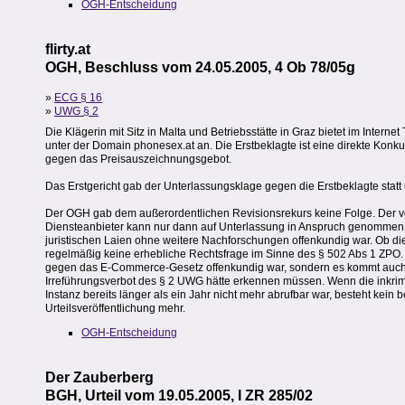
OGH-Entscheidung
flirty.at
OGH, Beschluss vom 24.05.2005, 4 Ob 78/05g
»
ECG § 16
»
UWG § 2
Die Klägerin mit Sitz in Malta und Betriebsstätte in Graz bietet im Inter
unter der Domain phonesex.at an. Die Erstbeklagte ist eine direkte Konkur
gegen das Preisauszeichnungsgebot.
Das Erstgericht gab der Unterlassungsklage gegen die Erstbeklagte statt
Der OGH gab dem außerordentlichen Revisionsrekurs keine Folge. Der vo
Diensteanbieter kann nur dann auf Unterlassung in Anspruch genommen 
juristischen Laien ohne weitere Nachforschungen offenkundig war. Ob dies
regelmäßig keine erhebliche Rechtsfrage im Sinne des § 502 Abs 1 ZPO. I
gegen das E-Commerce-Gesetz offenkundig war, sondern es kommt auch da
Irreführungsverbot des § 2 UWG hätte erkennen müssen. Wenn die inkrim
Instanz bereits länger als ein Jahr nicht mehr abrufbar war, besteht kein
Urteilsveröffentlichung mehr.
OGH-Entscheidung
Der Zauberberg
BGH, Urteil vom 19.05.2005, I ZR 285/02