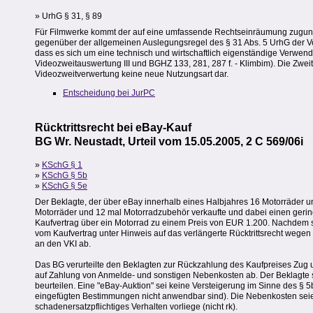
» UrhG § 31, § 89
Für Filmwerke kommt der auf eine umfassende Rechtseinräumung zugunst
gegenüber der allgemeinen Auslegungsregel des § 31 Abs. 5 UrhG der Vor
dass es sich um eine technisch und wirtschaftlich eigenständige Verwe
Videozweitauswertung III und BGHZ 133, 281, 287 f. - Klimbim). Die Zwei
Videozweitverwertung keine neue Nutzungsart dar.
Entscheidung bei JurPC
Rücktrittsrecht bei eBay-Kauf
BG Wr. Neustadt, Urteil vom 15.05.2005, 2 C 569/06i
»
KSchG § 1
»
KSchG § 5b
»
KSchG § 5e
Der Beklagte, der über eBay innerhalb eines Halbjahres 16 Motorräder 
Motorräder und 12 mal Motorradzubehör verkaufte und dabei einen geringe
Kaufvertrag über ein Motorrad zu einem Preis von EUR 1.200. Nachdem s
vom Kaufvertrag unter Hinweis auf das verlängerte Rücktrittsrecht wegen
an den VKI ab.
Das BG verurteilte den Beklagten zur Rückzahlung des Kaufpreises Zu
auf Zahlung von Anmelde- und sonstigen Nebenkosten ab. Der Beklagte 
beurteilen. Eine "eBay-Auktion" sei keine Versteigerung im Sinne des §
eingefügten Bestimmungen nicht anwendbar sind). Die Nebenkosten seien
schadenersatzpflichtiges Verhalten vorliege (nicht rk).