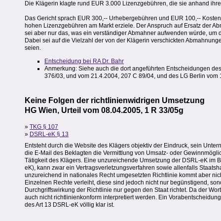
Die Klägerin klagte rund EUR 3.000 Lizenzgebühren, die sie anhand ihre
Das Gericht sprach EUR 300,-- Urhebergebühren und EUR 100,-- Kosten z
hohen Lizenzgebühren am Markt erziele. Der Anspruch auf Ersatz der A
sei aber nur das, was ein verständiger Abmahner aufwenden würde, um 
Dabei sei auf die Vielzahl der von der Klägerin verschickten Abmahnu
seien.
Entscheidung bei RA Dr. Bahr
Anmerkung: Siehe auch die dort angeführten Entscheidungen des
376/03, und vom 21.4.2004, 207 C 89/04, und des LG Berlin vom 1
Keine Folgen der richtlinienwidrigen Umsetzung
HG Wien, Urteil vom 08.04.2005, 1 R 33/05g
»
TKG § 107
»
DSRL-eK § 13
Entsteht durch die Website des Klägers objektiv der Eindruck, sein Unte
die E-Mail des Beklagten die Vermittlung von Umsatz- oder Gewinnmöglich
Tätigkeit des Klägers. Eine unzureichende Umsetzung der DSRL-eK im Be
eK), kann zwar ein Vertragsverletzungsverfahren sowie allenfalls Staatsh
unzureichend in nationales Recht umgesetzten Richtlinie kommt aber nicht
Einzelnen Rechte verleiht, diese sind jedoch nicht nur begünstigend, so
Durchgriffswirkung der Richtlinie nur gegen den Staat richtet. Da der Wo
auch nicht richtlinienkonform interpretiert werden. Ein Vorabentscheidu
des Art 13 DSRL-eK völlig klar ist.