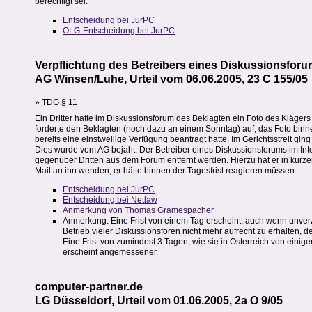
berechtigt sei.
Entscheidung bei JurPC
OLG-Entscheidung bei JurPC
Verpflichtung des Betreibers eines Diskussionsfor
AG Winsen/Luhe, Urteil vom 06.06.2005, 23 C 155/05
» TDG § 11
Ein Dritter hatte im Diskussionsforum des Beklagten ein Foto des Klägers i
forderte den Beklagten (noch dazu an einem Sonntag) auf, das Foto binne
bereits eine einstweilige Verfügung beantragt hatte. Im Gerichtsstreit gin
Dies wurde vom AG bejaht. Der Betreiber eines Diskussionsforums im Inte
gegenüber Dritten aus dem Forum entfernt werden. Hierzu hat er in kurze
Mail an ihn wenden; er hätte binnen der Tagesfrist reagieren müssen.
Entscheidung bei JurPC
Entscheidung bei Netlaw
Anmerkung von Thomas Gramespacher
Anmerkung: Eine Frist von einem Tag erscheint, auch wenn unver
Betrieb vieler Diskussionsforen nicht mehr aufrecht zu erhalten, 
Eine Frist von zumindest 3 Tagen, wie sie in Österreich von einig
erscheint angemessener.
computer-partner.de
LG Düsseldorf, Urteil vom 01.06.2005, 2a O 9/05