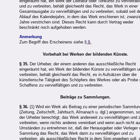
eingeräumt hat, ein Werk der Literatur oder Tonkunst zu vervielfält
und zu verbreiten, behält gleichwohl das Recht, das Werk in einer
Gesamtausgabe zu vervielfältigen und zu verbreiten, sobald seit 
Ablauf des Kalenderjahrs, in dem das Werk erschienen ist, zwanzi
Jahre verstrichen sind. Dieses Recht kann durch Vertrag weder
beschränkt noch aufgehoben werden.
Anmerkung
Zum Begriff des Erscheinens siehe
§ 9.
Vorbehalt bei Werken der bildenden Künste.
§ 35.
Der Urheber, der einem anderen das ausschließliche Recht
eingeräumt hat, ein Werk der bildenden Künste zu vervielfältigen 
verbreiten, behält gleichwohl das Recht, es in Aufsätzen über die
künstlerische Tätigkeit des Schöpfers des Werkes oder als Probe
Schaffens zu vervielfältigen und zu verbreiten.
Beiträge zu Sammlungen.
§ 36.
(1) Wird ein Werk als Beitrag zu einer periodischen Sammlu
(Zeitung, Zeitschrift, Jahrbuch, Almanach u. dgl.) angenommen, so
der Urheber berechtigt, das Werk anderweit zu vervielfältigen und 
verbreiten, wenn nichts anderes vereinbart und wenn auch nicht a
Umständen zu entnehmen ist, daß der Herausgeber oder Verleger 
Sammlung das Recht, das Werk darin zu vervielfältigen und zu
verbreiten, als ausschließliches Recht in dem Sinn erwerben soll,