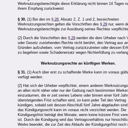
Werknutzungsberechtigte diese Erklärung nicht binnen 14 Tagen 
ihrem Empfang zurückweist.
§ 30.
(1) Bei den im
§ 28
, Absatz 2, Z. 1 und 2, bezeichneten
Werknutzungsrechten gelten die Vorschriften des
§ 29
nur, wenn d
Werknutzungsberechtigte zur Ausübung seines Rechtes verpflichtet
(2) Durch die Vorschriften des
§ 29
werden die dem Urheber nach V
oder Gesetz zustehenden Rechte nicht berührt, den Vertrag aus a
Gründen aufzuheben, vom Vertrag zurückzutreten oder dessen Erf
zu begehren sowie Schadenersatz wegen Nichterfüllung zu verlan
Werknutzungsrechte an künftigen Werken.
§ 31.
(1) Auch über erst zu schaffende Werke kann im voraus gülti
verfügt werden.
(2) Hat sich der Urheber verpflichtet, einem anderen Werknutzung
an allen nicht näher oder nur der Gattung nach bestimmten Werke
einzuräumen, die er zeit seines Lebens oder binnen einer fünf Jah
übersteigenden Frist schaffen wird, so kann jeder Teil den Vertrag
kündigen, sobald seit dessen Abschluß fünf Jahre abgelaufen sind
das Kündigungsrecht kann im voraus nicht verzichtet werden. Die
Kündigungsfrist beträgt drei Monate, wenn keine kürzere Frist vere
ist. Durch die Kündigung wird das Vertragsverhältnis nur hinsichtli
Werke beendet, die zur Zeit des Ablaufs der Kündigungsfrist noch 