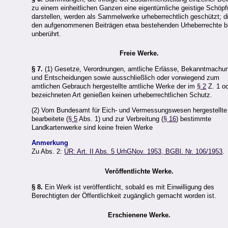
zu einem einheitlichen Ganzen eine eigentümliche geistige Schöp
darstellen, werden als Sammelwerke urheberrechtlich geschützt; d
den aufgenommenen Beiträgen etwa bestehenden Urheberrechte b
unberührt.
Freie Werke.
§ 7.
(1) Gesetze, Verordnungen, amtliche Erlässe, Bekanntmachu
und Entscheidungen sowie ausschließlich oder vorwiegend zum
amtlichen Gebrauch hergestellte amtliche Werke der im
§ 2
Z. 1 o
bezeichneten Art genießen keinen urheberrechtlichen Schutz.
(2) Vom Bundesamt für Eich- und Vermessungswesen hergestellte
bearbeitete (
§ 5
Abs. 1) und zur Verbreitung (
§ 16
) bestimmte
Landkartenwerke sind keine freien Werke
Anmerkung
Zu Abs. 2:
ÜR: Art. II Abs. 5 UrhGNov. 1953, BGBl. Nr. 106/1953
.
Veröffentlichte Werke.
§ 8.
Ein Werk ist veröffentlicht, sobald es mit Einwilligung des
Berechtigten der Öffentlichkeit zugänglich gemacht worden ist.
Erschienene Werke.