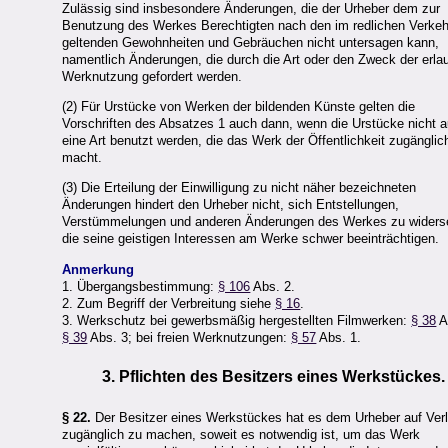
Zulässig sind insbesondere Änderungen, die der Urheber dem zur
Benutzung des Werkes Berechtigten nach den im redlichen Verkeh
geltenden Gewohnheiten und Gebräuchen nicht untersagen kann,
namentlich Änderungen, die durch die Art oder den Zweck der erla
Werknutzung gefordert werden.
(2) Für Urstücke von Werken der bildenden Künste gelten die
Vorschriften des Absatzes 1 auch dann, wenn die Urstücke nicht a
eine Art benutzt werden, die das Werk der Öffentlichkeit zugänglic
macht.
(3) Die Erteilung der Einwilligung zu nicht näher bezeichneten
Änderungen hindert den Urheber nicht, sich Entstellungen,
Verstümmelungen und anderen Änderungen des Werkes zu widers
die seine geistigen Interessen am Werke schwer beeinträchtigen.
Anmerkung
1. Übergangsbestimmung:
§ 106
Abs. 2.
2. Zum Begriff der Verbreitung siehe
§ 16
.
3. Werkschutz bei gewerbsmäßig hergestellten Filmwerken:
§ 38
A
§ 39
Abs. 3; bei freien Werknutzungen:
§ 57
Abs. 1.
3. Pflichten des Besitzers eines Werkstückes.
§ 22.
Der Besitzer eines Werkstückes hat es dem Urheber auf Ver
zugänglich zu machen, soweit es notwendig ist, um das Werk