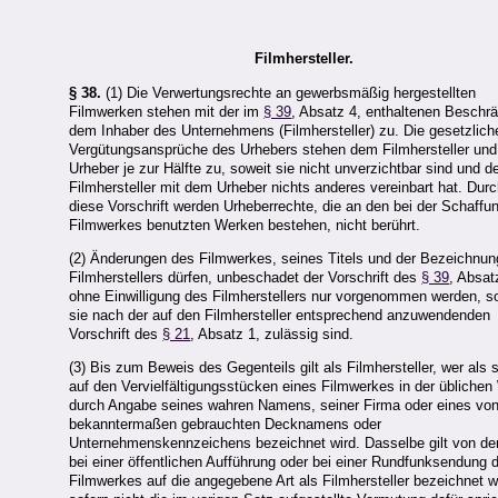
Filmhersteller.
§ 38.
(1) Die Verwertungsrechte an gewerbsmäßig hergestellten
Filmwerken stehen mit der im
§ 39
, Absatz 4, enthaltenen Beschr
dem Inhaber des Unternehmens (Filmhersteller) zu. Die gesetzlich
Vergütungsansprüche des Urhebers stehen dem Filmhersteller un
Urheber je zur Hälfte zu, soweit sie nicht unverzichtbar sind und d
Filmhersteller mit dem Urheber nichts anderes vereinbart hat. Dur
diese Vorschrift werden Urheberrechte, die an den bei der Schaffu
Filmwerkes benutzten Werken bestehen, nicht berührt.
(2) Änderungen des Filmwerkes, seines Titels und der Bezeichnun
Filmherstellers dürfen, unbeschadet der Vorschrift des
§ 39
, Absat
ohne Einwilligung des Filmherstellers nur vorgenommen werden, s
sie nach der auf den Filmhersteller entsprechend anzuwendenden
Vorschrift des
§ 21
, Absatz 1, zulässig sind.
(3) Bis zum Beweis des Gegenteils gilt als Filmhersteller, wer als 
auf den Vervielfältigungsstücken eines Filmwerkes in der üblichen
durch Angabe seines wahren Namens, seiner Firma oder eines vo
bekanntermaßen gebrauchten Decknamens oder
Unternehmenskennzeichens bezeichnet wird. Dasselbe gilt von de
bei einer öffentlichen Aufführung oder bei einer Rundfunksendung 
Filmwerkes auf die angegebene Art als Filmhersteller bezeichnet w