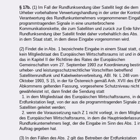
§ 17b.
(1) Im Fall der Rundfunksendung über Satellit liegt die dem
Urheber vorbehaltene Verwertungshandlung in der unter der Kontrol
Verantwortung des Rundfunkunternehmers vorgenommenen Eingab
programmtragenden Signale in eine ununterbrochene
Kommunikationskette, die zum Satelliten und zurück zur Erde führ
Rundfunksendung über Satellit findet daher vorbehaltlich des Abs. 
in dem Staat statt, in dem diese Eingabe vorgenommen wird.
(2) Findet die in Abs. 1 bezeichnete Eingabe in einem Staat statt, 
kein Mitgliedstaat des Europäischen Wirtschaftsraums ist und in 
das in Kapitel II der Richtlinie des Rates der Europäischen
Gemeinschaften vom 27. September 1993 zur Koordinierung best
urheber- und leistungsschutzrechtlicher Vorschriften betreffend
Satellitenrundfunk und Kabelweiterverbreitung, ABl. Nr. L 248 vom 
Oktober 1993, S 15, in der für Österreich gemäß Anh. XVII des E
Abkommens geltenden Fassung, vorgesehene Schutzniveau nicht
gewährleistet ist, dann findet die Sendung statt
1. in dem Mitgliedstaat des Europäischen Wirtschaftsraums, in d
Erdfunkstation liegt, von der aus die programmtragenden Signale
Satelliten geleitet werden;
2. wenn die Voraussetzung nach Z 1 nicht vorliegt, in dem Mitgli
des Europäischen Wirtschaftsraums, in dem die Hauptniederlassu
Rundfunkunternehmers liegt, der die Eingabe im Sinn des Abs. 1 i
Auftrag gegeben hat.
(3) In den Fällen des Abs. 2 gilt das Betreiben der Erdfunkstation