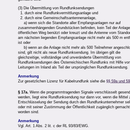
(3) Die Übermittlung von Rundfunksendungen
1. durch eine Rundfunkvermittlungsanlage und
2. durch eine Gemeinschaftsantennenanlage,
a) wenn sich die Standorte aller Empfangsanlagen nur auf
zusammenhängenden Grundstücken befinden, kein Teil der Anlage
öffentlichen Weg benützt oder kreuzt und die Antenne vom Standor
am nächsten liegenden Empfangsanlage nicht mehr als 500 m entf
ist oder
b) wenn an die Anlage nicht mehr als 500 Teilnehmer angeschl
sind, gilt nicht als neue Rundfunksendung. Im übrigen gilt die
gleichzeitige, vollständige und unveränderte Übermittlung von
Rundfunksendungen des Österreichischen Rundfunks mit Hilfe vo
Leitungen im Inland als Teil der ursprünglichen Rundfunksendung.
Anmerkung
Zur gesetzlichen Lizenz für Kabelrundfunk siehe die
§§ 59a und 5
§ 17a.
Wenn die programmtragenden Signale verschlüsselt gesend
werden, liegt eine Rundfunksendung nur dann vor, wenn die Mittel 
Entschlüsselung der Sendung durch den Rundfunkunternehmer sel
oder mit seiner Zustimmung der Öffentlichkeit zugänglich gemacht
worden sind.
Anmerkung
Vgl. Art. 1 Abs. 2 lit. c der RL 93/83/EWG.