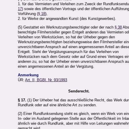
1. für das Vermieten und Verleihen zum Zweck der Rundfunksendu
17
) sowie des öffentlichen Vortrags und der öffentlichen Aufführun
Vorführung (
§ 18
),
2. für Werke der angewandten Kunst (des Kunstgewerbes).
(5) Gestattet ein Werknutzungsberechtigter oder der nach
§ 38
Abs
berechtigte Filmhersteller gegen Entgelt anderen das Vermieten od
Verleihen von Werkstücken, so hat der Urheber gegen den
Werknutzungsberechtigten beziehungsweise den Filmhersteller ei
unverzichtbaren Anspruch auf einen angemessenen Anteil an die
Entgelt. Steht der Vergütungsanspruch für das Verleihen von
Werkstücken nach dem Gesetz oder auf Grund eines Vertrages e
anderen zu, so hat der Urheber einen unverzichtbaren Anspruch au
einen angemessenen Anteil an der Vergütung.
Anmerkung
ÜR:
Art. II, BGBl. Nr. 93/1993
Senderecht.
§ 17.
(1) Der Urheber hat das ausschließliche Recht, das Werk du
Rundfunk oder auf eine ähnliche Art zu senden.
(2) Einer Rundfunksendung steht es gleich, wenn ein Werk von ein
In- oder im Ausland gelegenen Stelle aus der Öffentlichkeit im Inla
ähnlich wie durch Rundfunk, aber mit Hilfe von Leitungen wahrne
gemacht wird.