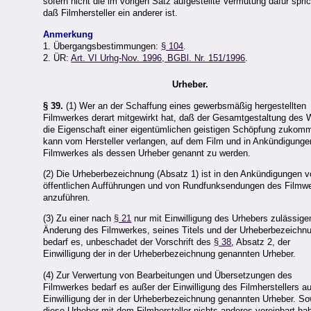
sofern nicht die im vorigen Satz aufgestellte Vermutung dafür spric
daß Filmhersteller ein anderer ist.
Anmerkung
1. Übergangsbestimmungen:
§ 104
.
2. ÜR:
Art. VI Urhg-Nov. 1996, BGBl. Nr. 151/1996
.
Urheber.
§ 39.
(1) Wer an der Schaffung eines gewerbsmäßig hergestellten
Filmwerkes derart mitgewirkt hat, daß der Gesamtgestaltung des
die Eigenschaft einer eigentümlichen geistigen Schöpfung zukomm
kann vom Hersteller verlangen, auf dem Film und in Ankündigunge
Filmwerkes als dessen Urheber genannt zu werden.
(2) Die Urheberbezeichnung (Absatz 1) ist in den Ankündigungen 
öffentlichen Aufführungen und von Rundfunksendungen des Filmw
anzuführen.
(3) Zu einer nach
§ 21
nur mit Einwilligung des Urhebers zulässige
Änderung des Filmwerkes, seines Titels und der Urheberbezeichn
bedarf es, unbeschadet der Vorschrift des
§ 38
, Absatz 2, der
Einwilligung der in der Urheberbezeichnung genannten Urheber.
(4) Zur Verwertung von Bearbeitungen und Übersetzungen des
Filmwerkes bedarf es außer der Einwilligung des Filmherstellers a
Einwilligung der in der Urheberbezeichnung genannten Urheber. So
diese Urheber mit dem Filmhersteller nichts anderes vereinbart ha