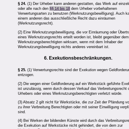
§ 24.
(1) Der Urheber kann anderen gestatten, das Werk auf einze
oder alle nach den
§§ 14 bis 18
dem Urheber vorbehaltenen
Verwertungsarten zu benutzen (Werknutzungsbewilligung). Auch k
einem anderen das ausschließliche Recht dazu einräumen
(Werknutzungsrecht).
(2) Eine Werknutzungsbewilligung, die vor Einräumung oder Übert
eines Werknutzungsrechts erteilt worden ist, bleibt gegenüber dem
Werknutzungsberechtigten wirksam, wenn mit dem Inhaber der
Werknutzungsbewilligung nichts anderes vereinbart ist.
6. Exekutionsbeschränkungen.
§ 25.
(1) Verwertungsrechte sind der Exekution wegen Geldforder
entzogen.
(2) Die wegen einer Geldforderung auf ein Werkstück geführte Exe
ist unzulässig, wenn durch dessen Verkauf das Verbreitungsrecht 
Urhebers oder eines Werknutzungsberechtigten verletzt würde.
(3) Absatz 2 gilt nicht für Werkstücke, die zur Zeit der Pfändung 
zu ihrer Verbreitung Berechtigten oder mit seiner Einwilligung verp
sind.
(4) Bei Werken der bildenden Künste wird durch das Verbreitungsr
die Exekution auf Werkstücke nicht gehindert, die von dem zur