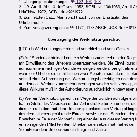
1. Übergangsbestimmungen:
§§ 102, 103
,
108
.
2. ÜR: Art. III Abs. 3 UrhGNov. 1953, BGBl. Nr. 106/1953, Art. II A
UrhGNov. 1972, BGBl. Nr. 492/1972.
3. Zum letzten Satz: Man spricht auch von der Elastizität des
Urheberrechts.
4. Zum Verlagsvertrag siehe §§ 1172, 1173 ABGB, JGS Nr. 946/18
Übertragung der Werknutzungsrechte.
§ 27.
(1) Werknutzungsrechte sind vererblich und veräußerlich.
(2) Auf Sondernachfolger kann ein Werknutzungsrecht in der Regel
mit Einwilligung des Urhebers übertragen werden. Die Einwilligung
nur aus einem wichtigen Grunde verweigert werden. Sie gilt als erte
wenn der Urheber sie nicht binnen zwei Monaten nach dem Empfa
schriftlichen Aufforderung des Werknutzungsberechtigten oder des
auf den das Werknutzungsrecht übertragen werden soll, versagt; a
diese Wirkung muß in der Aufforderung ausdrücklich hingewiesen s
(3) Wer ein Werknutzungsrecht im Wege der Sondernachfolge erwir
hat an Stelle des Veräußerers die Verbindlichkeiten zu erfüllen, die
diesem nach dem mit dem Urheber geschlossenen Vertrag obliege
das dem Urheber gebührende Entgelt sowie für den Schaden, den 
Erwerber im Falle der Nichterfüllung einer der aus diesem Vertrag f
entspringenden Pflichten dem Urheber zu ersetzen hat, haftet der
Veräußerer dem Urheber wie ein Bürge und Zahler.