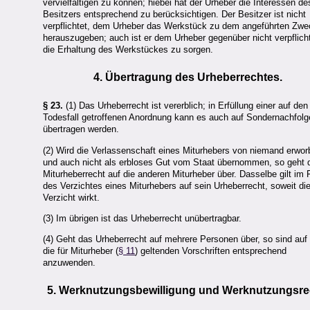
vervielfältigen zu können; hiebei hat der Urheber die Interessen de
Besitzers entsprechend zu berücksichtigen. Der Besitzer ist nicht
verpflichtet, dem Urheber das Werkstück zu dem angeführten Zw
herauszugeben; auch ist er dem Urheber gegenüber nicht verpflicht
die Erhaltung des Werkstückes zu sorgen.
4. Übertragung des Urheberrechtes.
§ 23.
(1) Das Urheberrecht ist vererblich; in Erfüllung einer auf den
Todesfall getroffenen Anordnung kann es auch auf Sondernachfolg
übertragen werden.
(2) Wird die Verlassenschaft eines Miturhebers von niemand erwo
und auch nicht als erbloses Gut vom Staat übernommen, so geht 
Miturheberrecht auf die anderen Miturheber über. Dasselbe gilt im 
des Verzichtes eines Miturhebers auf sein Urheberrecht, soweit di
Verzicht wirkt.
(3) Im übrigen ist das Urheberrecht unübertragbar.
(4) Geht das Urheberrecht auf mehrere Personen über, so sind auf 
die für Miturheber (
§ 11
) geltenden Vorschriften entsprechend
anzuwenden.
5. Werknutzungsbewilligung und Werknutzungsre