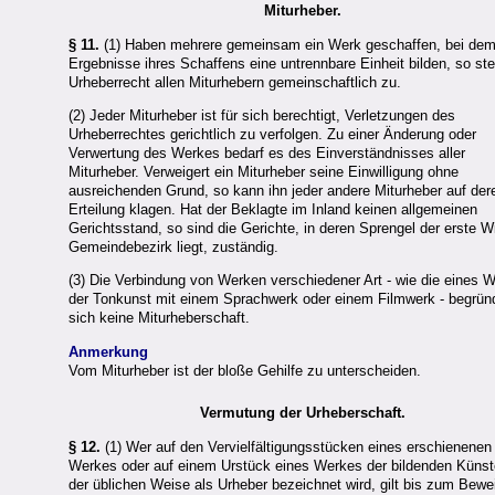
Miturheber.
§ 11.
(1) Haben mehrere gemeinsam ein Werk geschaffen, bei dem
Ergebnisse ihres Schaffens eine untrennbare Einheit bilden, so st
Urheberrecht allen Miturhebern gemeinschaftlich zu.
(2) Jeder Miturheber ist für sich berechtigt, Verletzungen des
Urheberrechtes gerichtlich zu verfolgen. Zu einer Änderung oder
Verwertung des Werkes bedarf es des Einverständnisses aller
Miturheber. Verweigert ein Miturheber seine Einwilligung ohne
ausreichenden Grund, so kann ihn jeder andere Miturheber auf der
Erteilung klagen. Hat der Beklagte im Inland keinen allgemeinen
Gerichtsstand, so sind die Gerichte, in deren Sprengel der erste W
Gemeindebezirk liegt, zuständig.
(3) Die Verbindung von Werken verschiedener Art - wie die eines 
der Tonkunst mit einem Sprachwerk oder einem Filmwerk - begrün
sich keine Miturheberschaft.
Anmerkung
Vom Miturheber ist der bloße Gehilfe zu unterscheiden.
Vermutung der Urheberschaft.
§ 12.
(1) Wer auf den Vervielfältigungsstücken eines erschienenen
Werkes oder auf einem Urstück eines Werkes der bildenden Künst
der üblichen Weise als Urheber bezeichnet wird, gilt bis zum Bewe