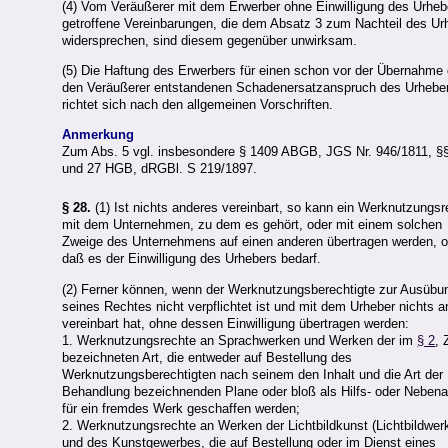
(4) Vom Veräußerer mit dem Erwerber ohne Einwilligung des Urheb
getroffene Vereinbarungen, die dem Absatz 3 zum Nachteil des Ur
widersprechen, sind diesem gegenüber unwirksam.
(5) Die Haftung des Erwerbers für einen schon vor der Übernahme
den Veräußerer entstandenen Schadenersatzanspruch des Urhebe
richtet sich nach den allgemeinen Vorschriften.
Anmerkung
Zum Abs. 5 vgl. insbesondere § 1409 ABGB, JGS Nr. 946/1811, §
und 27 HGB, dRGBl. S 219/1897.
§ 28.
(1) Ist nichts anderes vereinbart, so kann ein Werknutzungsr
mit dem Unternehmen, zu dem es gehört, oder mit einem solchen
Zweige des Unternehmens auf einen anderen übertragen werden, 
daß es der Einwilligung des Urhebers bedarf.
(2) Ferner können, wenn der Werknutzungsberechtigte zur Ausübu
seines Rechtes nicht verpflichtet ist und mit dem Urheber nichts 
vereinbart hat, ohne dessen Einwilligung übertragen werden:
1. Werknutzungsrechte an Sprachwerken und Werken der im
§ 2
, 
bezeichneten Art, die entweder auf Bestellung des
Werknutzungsberechtigten nach seinem den Inhalt und die Art der
Behandlung bezeichnenden Plane oder bloß als Hilfs- oder Nebena
für ein fremdes Werk geschaffen werden;
2. Werknutzungsrechte an Werken der Lichtbildkunst (Lichtbildwer
und des Kunstgewerbes, die auf Bestellung oder im Dienst eines