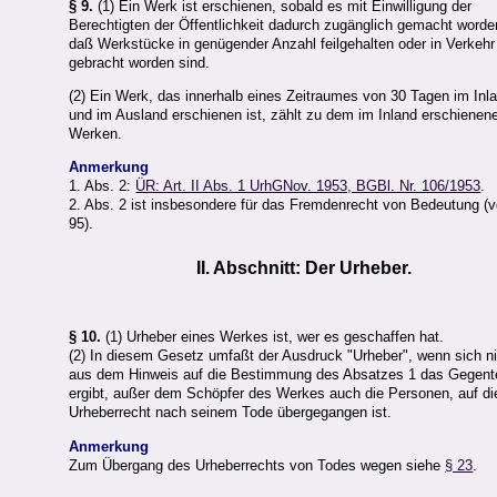
§ 9.
(1) Ein Werk ist erschienen, sobald es mit Einwilligung der
Berechtigten der Öffentlichkeit dadurch zugänglich gemacht worden
daß Werkstücke in genügender Anzahl feilgehalten oder in Verkehr
gebracht worden sind.
(2) Ein Werk, das innerhalb eines Zeitraumes von 30 Tagen im Inl
und im Ausland erschienen ist, zählt zu dem im Inland erschienen
Werken.
Anmerkung
1. Abs. 2:
ÜR: Art. II Abs. 1 UrhGNov. 1953, BGBl. Nr. 106/1953
.
2. Abs. 2 ist insbesondere für das Fremdenrecht von Bedeutung (v
95).
II. Abschnitt: Der Urheber.
§ 10.
(1) Urheber eines Werkes ist, wer es geschaffen hat.
(2) In diesem Gesetz umfaßt der Ausdruck "Urheber", wenn sich n
aus dem Hinweis auf die Bestimmung des Absatzes 1 das Gegente
ergibt, außer dem Schöpfer des Werkes auch die Personen, auf di
Urheberrecht nach seinem Tode übergegangen ist.
Anmerkung
Zum Übergang des Urheberrechts von Todes wegen siehe
§ 23
.