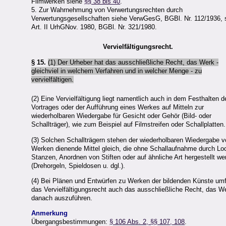
Filmwerken siehe
§§ 38 bis 40
.
5. Zur Wahrnehmung von Verwertungsrechten durch
Verwertungsgesellschaften siehe VerwGesG, BGBl. Nr. 112/1936, 
Art. II UrhGNov. 1980, BGBl. Nr. 321/1980.
Vervielfältigungsrecht.
§ 15.
(1) Der Urheber hat das ausschließliche Recht, das Werk -
gleichviel in welchem Verfahren und in welcher Menge - zu
vervielfältigen.
(2) Eine Vervielfältigung liegt namentlich auch in dem Festhalten d
Vortrages oder der Aufführung eines Werkes auf Mitteln zur
wiederholbaren Wiedergabe für Gesicht oder Gehör (Bild- oder
Schallträger), wie zum Beispiel auf Filmstreifen oder Schallplatten.
(3) Solchen Schallträgern stehen der wiederholbaren Wiedergabe 
Werken dienende Mittel gleich, die ohne Schallaufnahme durch Lo
Stanzen, Anordnen von Stiften oder auf ähnliche Art hergestellt w
(Drehorgeln, Spieldosen u. dgl.).
(4) Bei Plänen und Entwürfen zu Werken der bildenden Künste um
das Vervielfältigungsrecht auch das ausschließliche Recht, das W
danach auszuführen.
Anmerkung
Übergangsbestimmungen:
§ 106 Abs. 2, §§ 107, 108
.