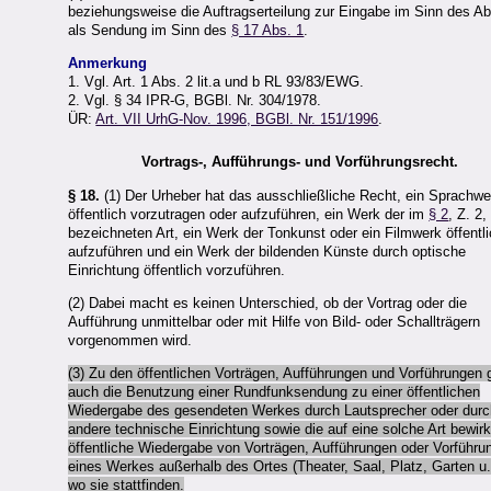
beziehungsweise die Auftragserteilung zur Eingabe im Sinn des Ab
als Sendung im Sinn des
§ 17 Abs. 1
.
Anmerkung
1. Vgl. Art. 1 Abs. 2 lit.a und b RL 93/83/EWG.
2. Vgl. § 34 IPR-G, BGBl. Nr. 304/1978.
ÜR:
Art. VII UrhG-Nov. 1996, BGBl. Nr. 151/1996
.
Vortrags-, Aufführungs- und Vorführungsrecht.
§ 18.
(1) Der Urheber hat das ausschließliche Recht, ein Sprachwe
öffentlich vorzutragen oder aufzuführen, ein Werk der im
§ 2
, Z. 2,
bezeichneten Art, ein Werk der Tonkunst oder ein Filmwerk öffentl
aufzuführen und ein Werk der bildenden Künste durch optische
Einrichtung öffentlich vorzuführen.
(2) Dabei macht es keinen Unterschied, ob der Vortrag oder die
Aufführung unmittelbar oder mit Hilfe von Bild- oder Schallträgern
vorgenommen wird.
(3) Zu den öffentlichen Vorträgen, Aufführungen und Vorführungen 
auch die Benutzung einer Rundfunksendung zu einer öffentlichen
Wiedergabe des gesendeten Werkes durch Lautsprecher oder durc
andere technische Einrichtung sowie die auf eine solche Art bewirk
öffentliche Wiedergabe von Vorträgen, Aufführungen oder Vorführu
eines Werkes außerhalb des Ortes (Theater, Saal, Platz, Garten u. 
wo sie stattfinden.