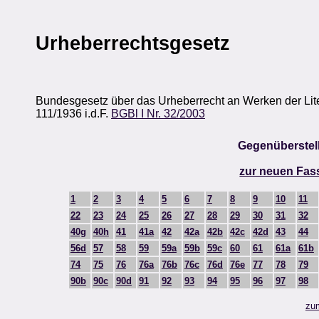
Urheberrechtsgesetz
Bundesgesetz über das Urheberrecht an Werken der Lite
111/1936 i.d.F.
BGBl I Nr. 32/2003
Gegenüberstel
zur neuen Fas
1
2
3
4
5
6
7
8
9
10
11
22
23
24
25
26
27
28
29
30
31
32
40g
40h
41
41a
42
42a
42b
42c
42d
43
44
56d
57
58
59
59a
59b
59c
60
61
61a
61b
74
75
76
76a
76b
76c
76d
76e
77
78
79
90b
90c
90d
91
92
93
94
95
96
97
98
zum