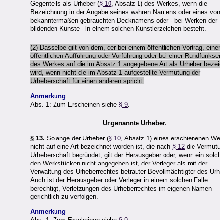
Gegenteils als Urheber (
§ 10
, Absatz 1) des Werkes, wenn die
Bezeichnung in der Angabe seines wahren Namens oder eines vo
bekanntermaßen gebrauchten Decknamens oder - bei Werken der
bildenden Künste - in einem solchen Künstlerzeichen besteht.
(2) Dasselbe gilt von dem, der bei einem öffentlichen Vortrag, eine
öffentlichen Aufführung oder Vorführung oder bei einer Rundfunks
des Werkes auf die im Absatz 1 angegebene Art als Urheber bezei
wird, wenn nicht die im Absatz 1 aufgestellte Vermutung der
Urheberschaft für einen anderen spricht.
Anmerkung
Abs. 1: Zum Erscheinen siehe
§ 9
.
Ungenannte Urheber.
§ 13.
Solange der Urheber (
§ 10
, Absatz 1) eines erschienenen W
nicht auf eine Art bezeichnet worden ist, die nach
§ 12
die Vermutu
Urheberschaft begründet, gilt der Herausgeber oder, wenn ein solc
den Werkstücken nicht angegeben ist, der Verleger als mit der
Verwaltung des Urheberrechtes betrauter Bevollmächtigter des Urh
Auch ist der Herausgeber oder Verleger in einem solchen Falle
berechtigt, Verletzungen des Urheberrechtes im eigenen Namen
gerichtlich zu verfolgen.
Anmerkung
Abs. 1: Zum Erscheinen siehe
§ 9
.