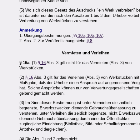
unbeweglichen Sache sind.
(5) Wo sich dieses Gesetz des Ausdrucks "ein Werk verbreiten" be
ist darunter nur die nach den Absätzen 1 bis 3 dem Urheber vorbeh
Verbreitung von Werkstücken zu verstehen.
Anmerkung
1. Übergangsbestimmungen:
§§ 105, 106, 107
.
2. Abs. 2: Zur Veröffentlichung siehe
§ 8
.
Vermieten und Verleihen
§ 16a.
(1)
§ 16
Abs. 3 gilt nicht für das Vermieten (Abs. 3) von
Werkstücken.
(2)
§ 16
Abs. 3 gilt für das Verleihen (Abs. 3) von Werkstücken mit
Maßgabe, daß der Urheber einen Anspruch auf angemessene Verg
hat. Solche Ansprüche können nur von Verwertungsgesellschaften
geltend gemacht werden.
(3) Im Sinn dieser Bestimmung ist unter Vermieten die zeitlich
begrenzte, Erwerbszwecken dienende Gebrauchsüberlassung zu
verstehen, unter Verleihen die zeitlich begrenzte, nicht Erwerbsz
dienende Gebrauchsüberlassung durch eine der Öffentlichkeit
zugängliche Einrichtung (Bibliothek, Bild- oder Schallträgersammlu
Artothek und dergleichen).
(4) Die Abs. 1 und 2 gelten nicht