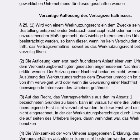
gewerblichen Unternehmens für dieses geschaffen werden.
Vorzeitige Auflösung des Vertragsverhältnisses.
§ 29.
(1) Wird von einem Werknutzungsrecht ein dem Zwecke sein
Bestellung entsprechender Gebrauch überhaupt nicht oder nur in s
unzureichendem Maße gemacht, daß wichtige Interessen des Urh
beeinträchtigt werden, so kann dieser, wenn ihn kein Verschulden 
trifft, das Vertragsverhältnis, soweit es das Werknutzungsrecht betr
vorzeitig lösen.
(2) Die Auflösung kann erst nach fruchtlosem Ablauf einer vom Ur
dem Werknutzungberechtigten gesetzten angemessenen Nachfrist
erklärt werden. Der Setzung einer Nachfrist bedarf es nicht, wenn 
Ausübung des Werknutzungsrechtes dem Erwerber unmöglich ist 
von ihm verweigert wird oder wenn die Gewährung einer Nachfrist
überwiegende Interessen des Urhebers gefährdet.
(3) Auf das Recht, das Vertragsverhältnis aus den im Absatz 1
bezeichneten Gründen zu lösen, kann im voraus für eine drei Jahr
übersteigende Frist nicht verzichtet werden. In diese Frist wird die 
nicht eingerechnet, in der der Werknutzungsberechtigte durch Um
die auf seiten des Urhebers liegen, daran verhindert war, das Werk
benutzen.
(4) Die Wirksamkeit der vom Urheber abgegebenen Erklärung, das
Vertragsverhältnis aufzulösen, kann nicht bestritten werden, wenn 