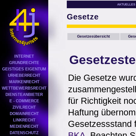
AKTUELLES
Gesetze
Gesetzesübersicht
Gese
Gesetzeste
INTERNET
GRUNDRECHTE
GEISTIGES EIGENTUM
Die Gesetze wurd
URHEBERRECHT
MARKENRECHT
zusammengestellt
WETTBEWERBSRECHT
DIENSTEANBIETER
für Richtigkeit no
E - COMMERCE
ZIVILRECHT
Haftung übernom
DOMAINRECHT
LINKRECHT
Gesetzessstand f
MEDIENRECHT
BKA
. Beachten S
DATENSCHUTZ