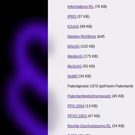
Informations-RL
(76 KB)
IPRG
(37 KB)
KSchG
(99 KB)
Marken Richtlinie
(pdf)
MSchG
(102 KB)
MedienG
(175 KB)
MuSchG
(55 KB)
NotifG
(34 KB)
Patentgesetz 1970 (pdf beim Patentamt)
Patentamtgebührengesetz
(45 KB)
PPG 2004
(13 KB)
PPVO 2003
(47 KB)
Rechte-Durchsetzungs-RL
(54 KB)