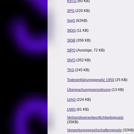
RATG
(60 KB)
SPG
(220 KB)
SigG
(62KB)
StGG
(11 KB)
StGB
(356 KB)
StPO
(Auszüge, 72 KB)
StVO
(352 KB)
TKG
(245 KB)
Todeserklärungsgesetz 1950
(25 KB)
Überwachungsverordnung
(13 KB)
UrhG
(224 KB)
UWG
(61 KB)
Verbandsverantwortlichkeitsgesetz
(35KB)
Verwertungsgesellschaftengesetz
(32KB)