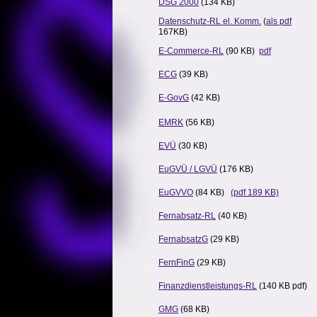
DSG 2000
(134 KB)
Datenschutz-RL el. Komm.
(
als pdf
167KB)
E-Commerce-RL
(90 KB)
pdf
ECG
(39 KB)
E-GovG
(42 KB)
EMRK
(56 KB)
EVÜ
(30 KB)
EuGVÜ / LGVÜ
(176 KB)
EuGVVO
(84 KB)
(pdf 189 KB)
Fernabsatz-RL
(40 KB)
FernabsatzG
(29 KB)
FernFinG
(29 KB)
Finanzdienstleistungs-RL
(140 KB pdf)
GMG
(68 KB)