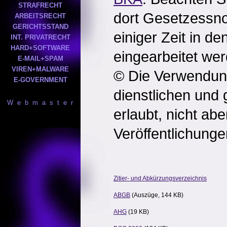
STRAFRECHT
dort Gesetzessno
ARBEITSRECHT
GERICHTSSTAND
einiger Zeit in d
INT. PRIVATRECHT
HARD+SOFTWARE
eingearbeitet we
E-MAIL+SPAM
VIREN+MALWARE
© Die Verwendung 
E-GOVERNMENT
dienstlichen und 
W e b m a s t e r
erlaubt, nicht abe
Veröffentlichunge
Zitier- und Abkürzungsverzeichnis
ABGB
(Auszüge, 144 KB)
AHG
(19 KB)