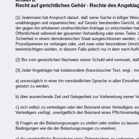
Recht auf gerichtliches Gehör - Rechte des Angeklagte
(1) Jedermann hat Anspruch darauf, daß seine Sache in billiger Weis
unabhängigen und unparteiischen, auf Gesetz beruhenden Gericht, das
der gegen ihn erhobenen strafrechtlichen Anklage zu entscheiden hat
Öffentlichkeit während der gesamten Verhandlung oder eines Teiles de
Sicherheit in einem demokratischen Staat ausgeschlossen werden, o
Prozeßparteien es verlangen oder, und zwar unter besonderen Umstän
beeinträchtigen würden, in diesem Falle jedoch nur in dem nach Auf
(2) Bis zum gesetzlichen Nachweis seiner Schuld wird vermutet, daß
(3) Jeder Angeklagte hat insbesondere (französischer Text; engl.: m
a) unverzüglich in einer ihn verständlichen Sprache in allen Einzel
gesetzt zu werden;
b) über ausreichende Zeit und Gelegenheit zur Vorbereitung seiner V
c) sich selbst zu verteidigen oder den Beistand eines Verteidigers se
Verteidigers verfügt, unentgeltlich den Beistand eines Pflichtverteidi
d) Fragen an die Belastungszeugen zu stellen oder stellen zu lass
Bedingungen wie die der Belastungszeugen zu erwirken;
e) die unentgeltliche Beiziehung eines Dolmetschers zu verlangen, w