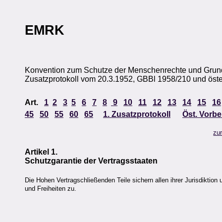
EMRK
Konvention zum Schutze der Menschenrechte und Grund
Zusatzprotokoll vom 20.3.1952, GBBl 1958/210 und öste
Art.
1
2
3
5
6
7
8
9
10
11
12
13
14
15
16
45
50
55
60
65
1. Zusatzprotokoll
Öst. Vorbe
zu
Artikel 1.
Schutzgarantie der Vertragsstaaten
Die Hohen Vertragschließenden Teile sichern allen ihrer Jurisdiktion
und Freiheiten zu.