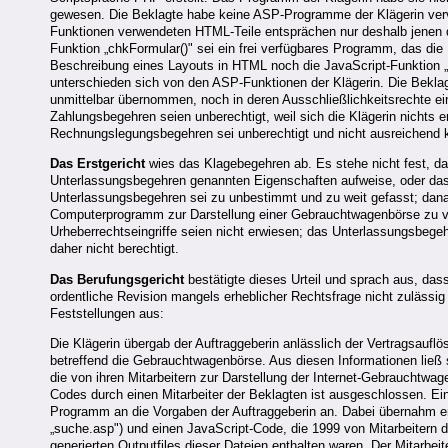
gewesen. Die Beklagte habe keine ASP-Programme der Klägerin verviel
Funktionen verwendeten HTML-Teile entsprächen nur deshalb jenen d
Funktion „chkFormular()" sei ein frei verfügbares Programm, das di
Beschreibung eines Layouts in HTML noch die JavaScript-Funktion 
unterschieden sich von den ASP-Funktionen der Klägerin. Die Beklag
unmittelbar übernommen, noch in deren Ausschließlichkeitsrechte ei
Zahlungsbegehren seien unberechtigt, weil sich die Klägerin nichts
Rechnungslegungsbegehren sei unberechtigt und nicht ausreichend ko
Das Erstgericht
wies das Klagebegehren ab. Es stehe nicht fest, d
Unterlassungsbegehren genannten Eigenschaften aufweise, oder da
Unterlassungsbegehren sei zu unbestimmt und zu weit gefasst; danac
Computerprogramm zur Darstellung einer Gebrauchtwagenbörse zu v
Urheberrechtseingriffe seien nicht erwiesen; das Unterlassungsbegeh
daher nicht berechtigt.
Das Berufungsgericht
bestätigte dieses Urteil und sprach aus, da
ordentliche Revision mangels erheblicher Rechtsfrage nicht zulässig
Feststellungen aus:
Die Klägerin übergab der Auftraggeberin anlässlich der Vertragsau
betreffend die Gebrauchtwagenbörse. Aus diesen Informationen ließ
die von ihren Mitarbeitern zur Darstellung der Internet-Gebraucht
Codes durch einen Mitarbeiter der Beklagten ist ausgeschlossen. Ein
Programm an die Vorgaben der Auftraggeberin an. Dabei übernahm er
„suche.asp") und einen JavaScript-Code, die 1999 von Mitarbeitern der
generierten Outputfiles dieser Dateien enthalten waren. Der Mitarbei