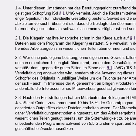
1.4. Unter diesen Umständen hat das Berufungsgericht zutreffend d
geistigen Schöpfung iSd
§ 1
UrhG verneint. Auch die Rechtsmittelwer
enger Spielraum für individuelle Gestaltung besteht. Soweit sie die
abzuleiten versucht, übersieht sie, dass die Beklagte den übernom
Internet als „public domain software" allgemein verfügbar ist und som
2.1. Die Klägerin hat ihre Ansprüche schon in der Klage auch auf
§ 1
Dateien aus dem Programm der Klägerin) erstattet. Sie verweist in d
fremdes Arbeitsergebnis in wesentlichen Teilen übernommen und sic
2.2. Wer ohne jede eigene Leistung, ohne eigenen ins Gewicht fall
doch in erheblichen Teilen glatt übernimmt, um so dem Geschädigt
verstößt damit gegen die guten Sitten im Sinne des
§ 1
UWG (RIS-Jus
Vervielfältigung angewendet wird, sondern ob die Anwendung dieses 
Schöpfer des Originals in unbilliger Weise um die Früchte seiner A
der sich - auch im Interesse der Allgemeinheit an billigen Produk
andernfalls die Interessen eines Mitbewerbers geschädigt werden kö
2.3. Nach den Feststellungen hat ein Mitarbeiter der Beklagten HT
JavaScript-Code - zusammen rund 10 bis 15 % der Gesamtprogrammier
generierten Outputfiles dieser Dateien enthalten waren. Der Mitarbei
daher Vervielfältigungsmethoden eingesetzt, um das Arbeitsergebnis
wesentlichen Teilen genügt bereits, um die Sittenwidrigkeit zu bejahe
unbedeutenden Programmieraufwand von 5,5 Stunden erspart und kan
geschäftliche Zwecke ausnützen.