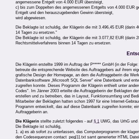
angemessene Entgelt von 4.000 EUR übersteigt,
c) bis zum Doppelten des angemessenen Entgelts von 4.000 EUR
Entgelt und den herauszugebenden Gewinn übersteigt,
wird abgewiesen.
Die Beklagte ist schuldig, der Klägerin die mit 3.496,45 EUR (dar
14 Tagen zu ersetzen."
Die Beklagte ist schuldig, der Klägerin die mit 3.077,82 EUR (dar
Rechtsmittelverfahrens binnen 14 Tagen zu ersetzen.
Ents
Die Klägerin erstellte 1999 im Auftrag der P***** GmbH (in der Fol
betreute die entsprechende Website des Auftraggebers auf ihrem eigen
grafische Design der Homepage, an dem die Auftraggeberin die Werkn
Datenbanksoftware „Microsoft SQL Server" eine Datenbank und ent
zugreifen konnte. Dieses Programm der Klägerin enthielt unter and
Codes". Im Jänner 2003 erteilte die Auftraggeberin der Beklagten d
erstellen und zu betreiben, das in Layout, Funktionsumfang und Bed
Mitarbeiter der Beklagten hatten schon 1997 für eine Internet-Gebr
Programm entwickelt, das auf diese Datenbank zugreifen konnte; ei
Auftraggeberin an.
Die Klägerin
stellte zuletzt folgendes - auf
§ 1
UWG, das UrhG und au
Die Beklagte ist schuldig,
1. a) es ab sofort zu unterlassen, das Computerprogramm der klagen
den Codesequenzen contact_peg[1].txt samt generierter HTML Datei v