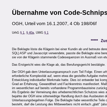
Übernahme von Code-Schnips
OGH, Urteil vom 16.1.2007, 4 Ob 198/06f
UrhG
§ 1
,
§ 40a
, UWG
§ 1
***** Z
Die Beklagte löste die Klägerin bei einer Kundin ab und betreute de
SQL) ASP und Javascript verwendete, passte die Beklagte eine ber
sie von der Klägerin stammende Codesequenzen im Ausmaß von etw
Das Erstgericht wies die Klage ab, das Berufungsgericht bestätigte.
Der OGH gab dem Unterlassungsanspruch zum Teil Folge. Einen urh
erforderliche Komplexität auf, wenn etwa die gestellte Aufgabe meh
Entwicklung individueller Merkmale hatte. Dies ist entweder bei 
Grad an Erfahrung, Gewandtheit und Fachkenntnis manifestiert. Maß
im wesentlichen auf bereits vorhandene Programmbausteine zurückgr
Als Ergebnis der Verneinung des urheberrechtlichen Schutzes wies 
bejahte der OGH eine sittenwidrige Handlung durch das Ausbeuten d
Unterlassungsbegehren Folge. Die Beklagte habe wesentliche Teile
besteht, darf die Leistung des Mitbewerbers nicht einfach „glatt" (