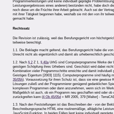
Programmierleistungen und keine individuell geprägte Problemlös
Leistungsergebnisses eines anderen) bestünden nicht, habe doch die
noch diese um die Früchte ihrer Arbeit gebracht. Auch sei der Vertra
mit ihrer Tätigkeit begonnen habe, weshalb sie mit den von ihr tei
gemacht habe.
Rechtssatz
Die Revision ist zulässig, weil das Berufungsgericht von höchstgeri
teilweise berechtigt.
1.1. Die Beklagte macht geltend, das Berufungsgericht habe die v
Unrecht nicht als eigentümlich und damit als urheberrechtlich geschü
1.2. Nach
§ 2
Z 1,
§ 40a
UrhG sind Computerprogramme Werke der Lite
geistigen Schöpfung ihres Urhebers sind. Geschützt wird dabei nicht
Kombination vieler Programmschritte erreichte und damit individuell
Geistiges Eigentum [2003] 1115). Computerprogramme sind häufig mü
35/05h
). Voraussetzung für ihren Schutz ist, dass sie eine gewisse 
Lösungen zuließ und der Programmierer genügend gedanklichen Spielr
komplexen Programmen oder dann anzunehmen, wenn sich im Werk ei
Maßgeblich ist auch, ob ein Programm neu geschaffen wird oder ob
zurückgreifen kann (
4 Ob 45/05d
= MR 2005, 379 [Walter] - TerraC
1.3. Nach den Feststellungen ist das Beschreiben der - von der Be
Beschreibungssprache HTML eine routinemäßige, alltägliche Leistun
JavaScript-Funktion. In beiden Fällen liegt keine individuell geprägt