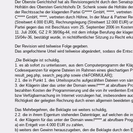
Der Oberste Gerichtshof hat als Revisionsgericht durch den Senatsp
Hofrätin des Obersten Gerichtshofs Dr. Schenk sowie die Hofräte des
der Rechtssache der klagenden Partei G***** GmbH, *****, vertreten 
C***** GmbH, *****, vertreten durch Höhne, In der Maur & Partner 
(Streitwert 4.000 EUR), Rechnungslegung (Streitwert 12.000 EUR) un
Partei gegen das mit Beschluss vom 25. September 2006 im Kostena
11. Juli 2006, GZ 2 R 38/06g-44, mit dem infolge Berufung der kla
15/04v-36, bestätigt wurde, in nichtöffentlicher Sitzung zu Recht erk
Der Revision wird teilweise Folge gegeben.
Das angefochtene Urteil wird teilweise abgeändert, sodass die Entsc
„Die Beklagte ist schuldig,
1. es ab sofort zu unterlassen, aus dem Computerprogramm der Klä
Codesequenzen für eigene Dateien im Rahmen eines gleichartigen P
result_peg.php, search_peg.php sowie chkFORMULAR();
2.1. die in Punkt 1. des Urteilsspruchs aufgezählten Dateien von s
3. der Klägerin über das unter der Domain www.l*****.at abrufbare P
bezahlten Kosten der Programmierung und die von ihr verdienten Entg
bzw Verfügbarmachung im Internet vorzulegen hat, insbesondere auc
Richtigkeit der gelegten Rechnung durch einen allgemein beeideten g
Das Mehrbegehren, die Beklagte sei weiters schuldig,
2.2. die in ihrem Eigentum stehenden Datenträger, auf welchen die i
4. der Klägerin für das unter der Domain www.l*****.at abrufbare Pr
a) ein Entgelt von 4.000 EUR zu zahlen,
b) weiters den Gewinn herauszugeben, den die Beklagte durch den Eing