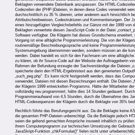
Beklagten verwendete Datenbank anzupassen. Die HTML-Codezeilen
Codezeilen der (PHP-)Dateien, in denen diese Codes verwendet werde
durchschnittlich zu 35 % überein, unter anderem auch hinsichtlich b
Attributschreibweisen, Codestrukturen und Kommentierungen. Der J
eines hinzugefügten Vergleichsbefehls zur Gänze mit der 1999 von den
Beklagten verwertete diesen JavaScript-Code in der Datei „contact_
Software verfügbar. Die Klägerin hat dieses Grundschema erweitert
Vorgang ist eine alltägliche Programmierleistung. Die von der Klä
routinemäßige Beschreibungssprache und keine Programmierleistun
Systemumgebung übernommen werden, sondern müssen an die konkr
werden. Dabei handelt es sich für den Fachmann um eine alltägliche
zu klären, ob ihr Source-Code auf der Website der Auftraggeberin v
Rahmen der Befundung erzeugte der Sachverständige die Dateien „conta
speicherte darin den HTML-Ergebnistext aus den generierten Outputfi
„such_peg.php". Es kann nicht festgestellt werden, dass das Compu
verwendet, Dateien mit diesen Bezeichnungen enthält. Die Dateien „fo
der Klägerin 1999 entwickelten Programms. Hätte der Mitarbeiter 
vollständig neu programmiert, hätte dies 14 Stunden gedauert. Dur
Programmieraufwand von 4,5 Stunden, durch die Übernahme des Ja
HTML-Codesequenzen der Klägerin durch die Beklagte von 35% bede
Rechtlich führte das Berufungsgericht aus: Da die Beklagte keine 
die gesamten PHP-Dateien unberechtigt. Da die Beklagte jedoch H
seien die geltend gemachten Ansprüche insoweit inhaltlich zu prüfen. 
ihrem Computerprogramm zur technischen Umsetzung der Gebraucht
JavaSkript-Funktion „chkFormular()" fielen nicht unter urheberrechtl