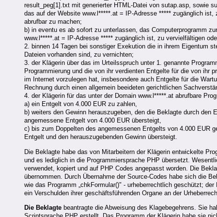
result_peg[1].txt mit generierter HTML-Datei von sutap.asp, sowie
das auf der Website www.l*****.at = IP-Adresse ***** zugänglich ist, z
abrufbar zu machen;
b) in eventu es ab sofort zu unterlassen, das Computerprogramm zur
www.l*****.at = IP-Adresse ***** zugänglich ist, zu vervielfältigen o
2. binnen 14 Tagen bei sonstiger Exekution die in ihrem Eigentum st
Dateien vorhanden sind, zu vernichten;
3. der Klägerin über das im Urteilsspruch unter 1. genannte Program
Programmierung und die von ihr verdienten Entgelte für die von ihr
im Internet vorzulegen hat, insbesondere auch Entgelte für die Wart
Rechnung durch einen allgemein beeideten gerichtlichen Sachverstä
4. der Klägerin für das unter der Domain www.l*****.at abrufbare P
a) ein Entgelt von 4.000 EUR zu zahlen,
b) weiters den Gewinn herauszugeben, den die Beklagte durch den Eing
angemessene Entgelt von 4.000 EUR übersteigt,
c) bis zum Doppelten des angemessenen Entgelts von 4.000 EUR
Entgelt und den herauszugebenden Gewinn übersteigt.
Die Beklagte habe das von Mitarbeitern der Klägerin entwickelte Pr
und es lediglich in die Programmiersprache PHP übersetzt. Wesentli
verwendet, kopiert und auf PHP Codes angepasst worden. Die Bekla
übernommen. Durch Übernahme der Source-Codes habe sich die Bekl
wie das Programm „chkFormular()" - urheberrechtlich geschützt; de
ein Verschulden ihrer geschäftsführenden Organe an der Urheberrech
Die Beklagte
beantragte die Abweisung des Klagebegehrens. Sie ha
Scriptsprache PHP erstellt. Das Programm der Klägerin habe sie ni