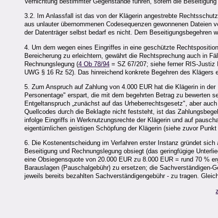
Vernichtung bestimmter Gegenstände führen, sofern die Beseitigung n
3.2. Im Anlassfall ist das von der Klägerin angestrebte Rechtsschut
aus unlauter übernommenen Codesequenzen gewonnenen Dateien von d
der Datenträger selbst bedarf es nicht. Dem Beseitigungsbegehren 
4. Um dem wegen eines Eingriffes in eine geschützte Rechtsposition
Bereicherung zu erleichtern, gewährt die Rechtsprechung auch in Fäl
Rechnungslegung (
4 Ob 78/94
= SZ 67/207; siehe ferner RIS-Justi
UWG § 16 Rz 52). Das hinreichend konkrete Begehren des Klägers er
5. Zum Anspruch auf Zahlung von 4.000 EUR hat die Klägerin in der
Personentage" erspart, die mit dem begehrten Betrag zu bewerten sei
Entgeltanspruch „zunächst auf das Urheberrechtsgesetz", aber auch
Quellcodes durch die Beklagte nicht feststeht, ist das Zahlungsbe
infolge Eingriffs in Werknutzungsrechte der Klägerin und auf pausc
eigentümlichen geistigen Schöpfung der Klägerin (siehe zuvor Punkt 
6. Die Kostenentscheidung im Verfahren erster Instanz gründet sich 
Beseitigung und Rechnungslegung obsiegt (das geringfügige Unterlie
eine Obsiegensquote von 20.000 EUR zu 8.000 EUR = rund 70 % ergib
Barauslagen (Pauschalgebühr) zu ersetzen; die Sachverständigen-Geb
jeweils bereits bezahlten Sachverständigengebühr - zu tragen. Gleic