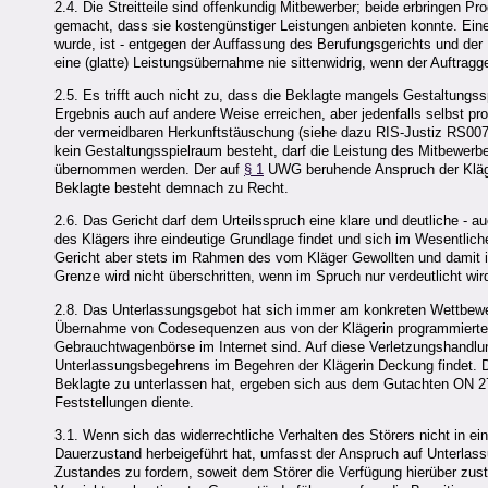
2.4. Die Streitteile sind offenkundig Mitbewerber; beide erbringen P
gemacht, dass sie kostengünstiger Leistungen anbieten konnte. Ein
wurde, ist - entgegen der Auffassung des Berufungsgerichts und der 
eine (glatte) Leistungsübernahme nie sittenwidrig, wenn der Auftragg
2.5. Es trifft auch nicht zu, dass die Beklagte mangels Gestaltun
Ergebnis auch auf andere Weise erreichen, aber jedenfalls selbst p
der vermeidbaren Herkunftstäuschung (siehe dazu RIS-Justiz RS00782
kein Gestaltungsspielraum besteht, darf die Leistung des Mitbewerber
übernommen werden. Der auf
§ 1
UWG beruhende Anspruch der Kläger
Beklagte besteht demnach zu Recht.
2.6. Das Gericht darf dem Urteilsspruch eine klare und deutliche 
des Klägers ihre eindeutige Grundlage findet und sich im Wesentlic
Gericht aber stets im Rahmen des vom Kläger Gewollten und damit 
Grenze wird nicht überschritten, wenn im Spruch nur verdeutlicht wi
2.8. Das Unterlassungsgebot hat sich immer am konkreten Wettbewerb
Übernahme von Codesequenzen aus von der Klägerin programmierten 
Gebrauchtwagenbörse im Internet sind. Auf diese Verletzungshandlung
Unterlassungsbegehrens im Begehren der Klägerin Deckung findet. D
Beklagte zu unterlassen hat, ergeben sich aus dem Gutachten ON 27 
Feststellungen diente.
3.1. Wenn sich das widerrechtliche Verhalten des Störers nicht in 
Dauerzustand herbeigeführt hat, umfasst der Anspruch auf Unterlass
Zustandes zu fordern, soweit dem Störer die Verfügung hierüber zu