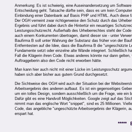
Anmerkung: Es ist schwierig, eine Auseinandersetzung um Software 
Entscheidung geht. Tatsache dürfte sein, dass es um kein Computer
Einbindung einer Datenbank auf Basis PHP und HTML. Auch diese fa
Der OGH verneint zwar richtigerweise den Schutz durch das Urheber
Ergebnis und führt dabei durch die Hintertür ein neuartiges Schutz
Leistungsschutzrecht. Außerhalb des Urheberrechtes steht der Code
auch einem Konkurrenten übertragen, damit dieser sie - unter Verwer
Baufirma B soll unter Wahrung der Substanz das früher von der Ba
Entferntesten auf die Idee, dass die Baufirma B die "ungeschützte Le
Fundamente setzt oder einzelne alte Wände integriert. Schließlich ha
Fall die Klägerin ihren Code. Etwas anderes könnte nur dann gelten
Auftraggeberin also den Code nicht erworben hätte.
Man kann hier auch nicht mit einer Lücke im Leistungsschutz argume
haben sich aber bisher aus gutem Grund durchgesetzt.
Die Sichtweise des OGH wird auch der Situation bei der Websiteerste
Arbeitsergebnis des anderen aufbaut. Es ist ein gegenseitiges Geb
um ein tolles Design, sondern ausschließlich um die Frage, wie ein 
Dafür gibt es eine Handvoll Möglichkeiten. Google zeigt auf das Sti
nimmt man das englische Wort "snippet", sind es 25 Millionen. Viell
Code, das angebliche "ungeschützte Arbeitsergebnis der Klägerin, a
erspart hat.
*****