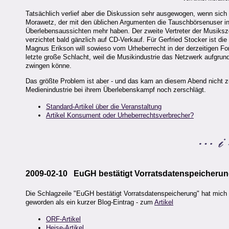
Tatsächlich verlief aber die Diskussion sehr ausgewogen, wenn sich 
Morawetz, der mit den üblichen Argumenten die Tauschbörsenuser in
Überlebensaussichten mehr haben. Der zweite Vertreter der Musikszen
verzichtet bald gänzlich auf CD-Verkauf. Für Gerfried Stocker ist di
Magnus Erikson will sowieso vom Urheberrecht in der derzeitigen F
letzte große Schlacht, weil die Musikindustrie das Netzwerk aufgrund
zwingen könne.
Das größte Problem ist aber - und das kam an diesem Abend nicht zur
Medienindustrie bei ihrem Überlebenskampf noch zerschlägt.
Standard-Artikel über die Veranstaltung
Artikel Konsument oder Urheberrechtsverbrecher?
2009-02-10 EuGH bestätigt Vorratsdatenspeicheru
Die Schlagzeile "EuGH bestätigt Vorratsdatenspeicherung" hat mich 
geworden als ein kurzer Blog-Eintrag - zum
Artikel
ORF-Artikel
Heise-Artikel