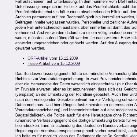
Fall aufschienen, auf Unterlassung. In dem nunmehr vom BGH entsc
Unterlassungsanspruch im Hinblick auf das Persönlichkeitsrecht der
Persönlichkeitsschutzes hätte einen abschreckenden Effekt auf den 
Archiven permanent auf ihre Rechtmäßigkeit hin kontrolliert werden,
Beiträgen Inhalte weglassen würden. Personeller und zeitlicher Aufwa
jedem Fall unterschiedlich ausfallen, aber immerhin ist damit das 
verheerend. Archive würden dadurch zu einem völlig unabsehbaren Haf
waren, müssten laufend überprüft werden. Je nach weiterer Entwicklu
entweder umgeschrieben oder gelöscht werden. Auf den Ausgang der 
gewartet werden.
ORF-Artikel vom 15.12.2009
Heise-Artikel vom 15.12.2009
Das Bundesverfassungsgericht führte die mündliche Verhandlung üb
Richtlinie zur Vorratsdatenspeicherung. In zwei Provisorialentscheid
aber die Herausgabe der Daten wesentlich eingeschränkt (nur über ri
im Frühjahr erwartet, aber es ist anzunehmen, dass sich das Gericht 
(verspätet) an der Umsetzung der Richtlinie gebastelt. Auch hier wird 
nach dem vorliegenden Gesetzesentwurf nur zur Verfolgung schwerer 
Daten noch aus. Und hier drängen Justizministerium (interessanter A
Vorratsdatenspeicherung) und Innenministerium auf eine möglichst w
Bagatelldelikten), die Polizei auch für eine Herausgabe ohne Richte
rumänische Verfassungsgericht die dortige Umsetzung bereits für ver
beeindrucken. Eine Entscheidung des deutschen Bundesverfassungsge
Regierung die Vorratsdatenspeicherung noch vorher beschließt, auch
Ich halte es für möglich, dass das Parlament die heiße Kartoffel wi