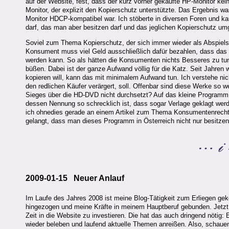
auf der Website, fest, dass der kurz vorher gekaufte HP-Monitor kei
Monitor, der explizit den Kopierschutz unterstützte. Das Ergebnis wa
Monitor HDCP-kompatibel war. Ich stöberte in diversen Foren und kau
darf, das man aber besitzen darf und das jeglichen Kopierschutz umge
Soviel zum Thema Kopierschutz, der sich immer wieder als Abspiels
Konsument muss viel Geld ausschließlich dafür bezahlen, dass das
werden kann. So als hätten die Konsumenten nichts Besseres zu tun a
büßen. Dabei ist der ganze Aufwand völlig für die Katz. Seit Jahren 
kopieren will, kann das mit minimalem Aufwand tun. Ich verstehe nich
den redlichen Käufer verärgert, soll. Offenbar sind diese Werke so 
Sieges über die HD-DVD nicht durchsetzt? Auf das kleine Programm, 
dessen Nennung so schrecklich ist, dass sogar Verlage geklagt werde
ich ohnedies gerade an einem Artikel zum Thema Konsumentenrechte
gelangt, dass man dieses Programm in Österreich nicht nur besitzen
2009-01-15 Neuer Anlauf
Im Laufe des Jahres 2008 ist meine Blog-Tätigkeit zum Erliegen g
hingezogen und meine Kräfte in meinem Hauptberuf gebunden. Jetzt 
Zeit in die Website zu investieren. Die hat das auch dringend nötig
wieder beleben und laufend aktuelle Themen anreißen. Also, schauen