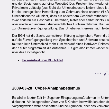
und der Speicherung auf einer Website? Das Problem liegt wieder ei
Privatkopie zulässig (aus Sicht der Urheberindustrie leider), diese 
ist die unentgeltliche Herstellung zum Gebrauch eines anderen (§ 42
Urheberindustrie will nicht, dass ein anderer am Geschäft mitnascht.
zwar anderen ein Geschäft zu betreiben, bietet aber selbst nichts Gle
aber wieder ein anderes urheberrechtliches Problem dahinter. Die Fe
zur Online-Zurverfügungstellung. Das Urheberrecht erweist sich leid
Der BGH hat die Sache zur weiteren Klärung aufgehoben. Wenn die S
auf die Zurverfügungstellung von Speicherplatz und Software besch
faktisch kein Unterschied mehr zum Verkauf eines Hardware-Rekorders
der Käufer programmiert die Aufnahme. Es gibt also immer wieder Mi
über das Höchstgericht.
Heise-Artikel über BGH-Urteil
2009-03-28 Cyber-Analphabetismus
Es wird in letzter Zeit im Zuge der Einsparungsmaßnahmen im Unterri
diskutiert. Als leidgeprüfter Vater von 5 Kindern bezweifle ich aber
Vorgangsweise wäre abschaffen und neu gründen, aber das vollkomme