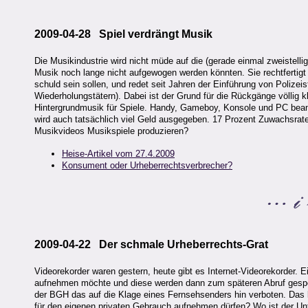
2009-04-28 Spiel verdrängt Musik
Die Musikindustrie wird nicht müde auf die (gerade einmal zweistell
Musik noch lange nicht aufgewogen werden könnten. Sie rechtfertigt 
schuld sein sollen, und redet seit Jahren der Einführung von Polize
Wiederholungstätern). Dabei ist der Grund für die Rückgänge völlig 
Hintergrundmusik für Spiele. Handy, Gameboy, Konsole und PC bean
wird auch tatsächlich viel Geld ausgegeben. 17 Prozent Zuwachsraten 
Musikvideos Musikspiele produzieren?
Heise-Artikel vom 27.4.2009
Konsument oder Urheberrechtsverbrecher?
2009-04-22 Der schmale Urheberrechts-Grat
Videorekorder waren gestern, heute gibt es Internet-Videorekorder.
aufnehmen möchte und diese werden dann zum späteren Abruf gespei
der BGH das auf die Klage eines Fernsehsenders hin verboten. Das 
für den eigenen privaten Gebrauch aufnehmen dürfen? Wo ist der U