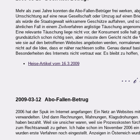
Mehr als zwei Jahre konnten die Abo-Fallen-Betrüger frei werken, a
Umschichtung auf eine neue Gesellschaft oder Umzug auf einen Bri
als würde die Staatsgewalt wirksamere Geschütze auffahren, und s
ähnlichen Fall in einem Zivilverfahren arglistige Täuschung angeno
Eine relevante Täuschung liege nicht vor, der Konsument solle hal
grundsätzlich schon richtig sein, aber müsste dem Gericht nicht di
wie sie auf den betroffenen Websites angeboten werden, normalerweis
nicht auf die Idee, dass er näher nachlesen sollte. Genau darauf basie
Besonderheiten des Internets nicht vertraut war. Es bleibt zu hoffen,
Heise-Artikel vom 16.3.2009
2009-03-12 Abo-Fallen-Betrug
2006 hat der Spuk im Internet angefangen: Ein Netz an Websites mit
verwandelten. Und dann Rechnungen, Mahnungen, Klagsdrohungen. Di
haben bezahlt. Weil sie unsicher waren, weil sie Prozesskosten fürch
zum Rechtsanwalt zu gehen. Ich habe schon im November 2006 ein 
wurden erste Verfahren noch eingestellt. Anzeigen in Österreich wu