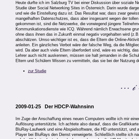
Heute durfte ich im Salzburg TV bei einer Diskussion über soziale 
Studie über Social Networking Sites in Österreich. Darin wurde darg
und wie die Einstellung dazu ist. Das Resultat war, dass zwar ge
mangelhaften Datenschutzes, dass aber insgesamt wegen der tollen 
gekommen ist, sind die Netzwerke, die vorwiegend jüngere Teilnehme
Kommunikationsdienste wie ICQ. Während nämlich Erwachsene grundsä
ohne dass ihnen das in Zukunft einmal negativ vorgehalten wird (z.B
abschätzen. Umso wichtiger ist es, dass die Eltern die Online-Akti
anleiten. Ein gänzliches Verbot wäre der falsche Weg, da die Mitgli
wird. Da aber auch viele Eltern überfordert sind, wäre es wichtig, d
Lehrer auch nicht auskennen, müssen sie halt jemanden in die Schul
Eltern und Schülern Wissen zu vermitteln, das sie bei der Nutzung d
zur Studie
2009-01-25 Der HDCP-Wahnsinn
Im Zuge der Anschaffung eines neuen Computers wollte ich mir eine
Auflösung unterstützte. Ich achtete also darauf, dass die Grafikkar
BluRay-Laufwerk und eine Abspielsoftware, die HD unterstützt, und 
Player bei BluRays den Dienst verweigerte. Schließlich stellte ich