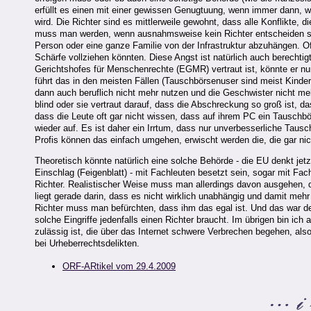
erfüllt es einen mit einer gewissen Genugtuung, wenn immer dann,
wird. Die Richter sind es mittlerweile gewohnt, dass alle Konflikte, d
muss man werden, wenn ausnahmsweise kein Richter entscheiden so
Person oder eine ganze Familie von der Infrastruktur abzuhängen. Of
Schärfe vollziehen könnten. Diese Angst ist natürlich auch berechti
Gerichtshofes für Menschenrechte (EGMR) vertraut ist, könnte er nu
führt das in den meisten Fällen (Tauschbörsenuser sind meist Kinde
dann auch beruflich nicht mehr nutzen und die Geschwister nicht meh
blind oder sie vertraut darauf, dass die Abschreckung so groß ist, da
dass die Leute oft gar nicht wissen, dass auf ihrem PC ein Tauschb
wieder auf. Es ist daher ein Irrtum, dass nur unverbesserliche Tau
Profis können das einfach umgehen, erwischt werden die, die gar nic
Theoretisch könnte natürlich eine solche Behörde - die EU denkt jetzt
Einschlag (Feigenblatt) - mit Fachleuten besetzt sein, sogar mit Fac
Richter. Realistischer Weise muss man allerdings davon ausgehen, d
liegt gerade darin, dass es nicht wirklich unabhängig und damit meh
Richter muss man befürchten, dass ihm das egal ist. Und das war d
solche Eingriffe jedenfalls einen Richter braucht. Im übrigen bin i
zulässig ist, die über das Internet schwere Verbrechen begehen, also
bei Urheberrechtsdelikten.
ORF-ARtikel vom 29.4.2009