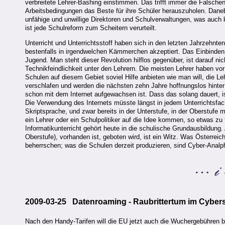
verbreitete Lehrer-Bashing einstimmen. Das trifft immer die Falsch
Arbeitsbedingungen das Beste für ihre Schüler herauszuholen. Danebe
unfähige und unwillige Direktoren und Schulverwaltungen, was auch k
ist jede Schulreform zum Scheitern verurteilt.
Unterricht und Unterrichtsstoff haben sich in den letzten Jahrzehnt
bestenfalls in irgendwelchen Kämmerchen akzeptiert. Das Einbinden in 
Jugend. Man steht dieser Revolution hilflos gegenüber, ist darauf ni
Technikfeindlichkeit unter den Lehrern. Die meisten Lehrer haben vo
Schulen auf diesem Gebiet soviel Hilfe anbieten wie man will, die L
verschlafen und werden die nächsten zehn Jahre hoffnungslos hinter 
schon mit dem Internet aufgewachsen ist. Dass das solang dauert, is
Die Verwendung des Internets müsste längst in jedem Unterrichtsfac
Skriptsprache, und zwar bereits in der Unterstufe, in der Oberstufe 
ein Lehrer oder ein Schulpolitiker auf die Idee kommen, so etwas zu
Informatikunterricht gehört heute in die schulische Grundausbildung. 
Oberstufe), vorhanden ist, geboten wird, ist ein Witz. Was Österreic
beherrschen; was die Schulen derzeit produzieren, sind Cyber-Analp
2009-03-25 Datenroaming - Raubrittertum im Cyber
Nach den Handy-Tarifen will die EU jetzt auch die Wuchergebühren 