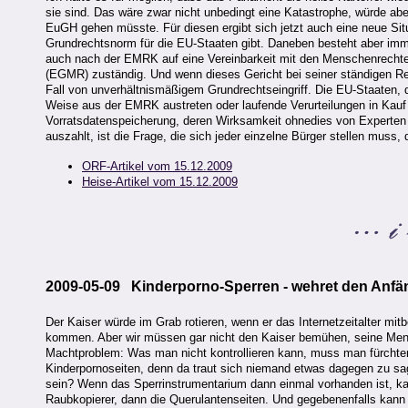
sie sind. Das wäre zwar nicht unbedingt eine Katastrophe, würde abe
EuGH gehen müsste. Für diesen ergibt sich jetzt auch eine neue Sit
Grundrechtsnorm für die EU-Staaten gibt. Daneben besteht aber imm
auch nach der EMRK auf eine Vereinbarkeit mit den Menschenrechten
(EGMR) zuständig. Und wenn dieses Gericht bei seiner ständigen Rec
Fall von unverhältnismäßigem Grundrechtseingriff. Die EU-Staaten,
Weise aus der EMRK austreten oder laufende Verurteilungen in Kauf
Vorratsdatenspeicherung, deren Wirksamkeit ohnedies von Experten b
auszahlt, ist die Frage, die sich jeder einzelne Bürger stellen muss,
ORF-Artikel vom 15.12.2009
Heise-Artikel vom 15.12.2009
2009-05-09 Kinderporno-Sperren - wehret den Anfä
Der Kaiser würde im Grab rotieren, wenn er das Internetzeitalter mi
kommen. Aber wir müssen gar nicht den Kaiser bemühen, seine Mentali
Machtproblem: Was man nicht kontrollieren kann, muss man fürchten.
Kinderpornoseiten, denn da traut sich niemand etwas dagegen zu sa
sein? Wenn das Sperrinstrumentarium dann einmal vorhanden ist, k
Raubkopierer, dann die Querulantenseiten. Und gegebenenfalls kann 