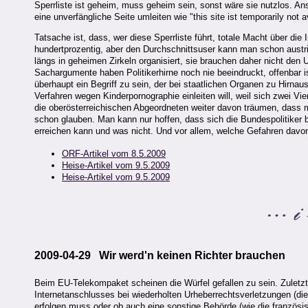
Sperrliste ist geheim, muss geheim sein, sonst wäre sie nutzlos. An
eine unverfängliche Seite umleiten wie "this site ist temporarily not 
Tatsache ist, dass, wer diese Sperrliste führt, totale Macht über die
hundertprozentig, aber den Durchschnittsuser kann man schon austr
längs in geheimen Zirkeln organisiert, sie brauchen daher nicht den
Sachargumente haben Politikerhirne noch nie beeindruckt, offenbar i
überhaupt ein Begriff zu sein, der bei staatlichen Organen zu Hirnau
Verfahren wegen Kinderpornographie einleiten will, weil sich zwei Vi
die oberösterreichischen Abgeordneten weiter davon träumen, dass
schon glauben. Man kann nur hoffen, dass sich die Bundespolitiker 
erreichen kann und was nicht. Und vor allem, welche Gefahren davo
ORF-Artikel vom 8.5.2009
Heise-Artikel vom 9.5.2009
Heise-Artikel vom 9.5.2009
2009-04-29 Wir werd'n keinen Richter brauchen
Beim EU-Telekompaket scheinen die Würfel gefallen zu sein. Zuletzt
Internetanschlusses bei wiederholten Urheberrechtsverletzungen (di
erfolgen muss oder ob auch eine sonstige Behörde (wie die französ