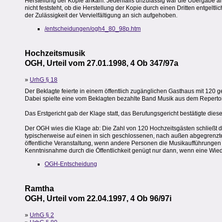
Herstellung der Kopie ankam. Jedenfalls unzulässig war die Übergabe an d
nicht feststeht, ob die Herstellung der Kopie durch einen Dritten entgeltli
der Zulässigkeit der Vervielfältigung an sich aufgehoben.
/entscheidungen/ogh4_80_98p.htm
Hochzeitsmusik
OGH, Urteil vom 27.01.1998, 4 Ob 347/97a
»
UrhG § 18
Der Beklagte feierte in einem öffentlich zugänglichen Gasthaus mit 120
Dabei spielte eine vom Beklagten bezahlte Band Musik aus dem Repertoi
Das Erstgericht gab der Klage statt, das Berufungsgericht bestätigte die
Der OGH wies die Klage ab: Die Zahl von 120 Hochzeitsgästen schließt das
typischerweise auf einen in sich geschlossenen, nach außen abgegrenzten
öffentliche Veranstaltung, wenn andere Personen die Musikaufführungen 
Kenntnisnahme durch die Öffentlichkeit genügt nur dann, wenn eine Wiede
OGH-Entscheidung
Ramtha
OGH, Urteil vom 22.04.1997, 4 Ob 96/97i
»
UrhG § 2