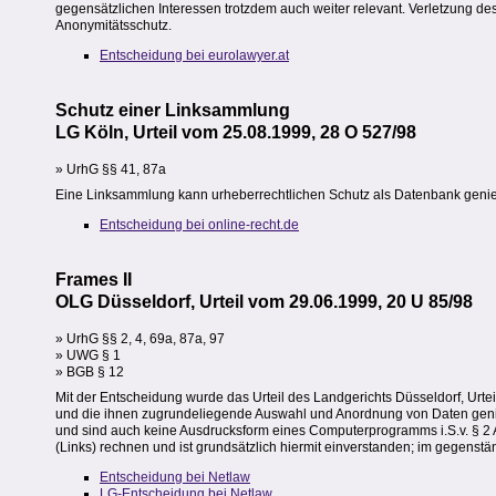
gegensätzlichen Interessen trotzdem auch weiter relevant. Verletzung de
Anonymitätsschutz.
Entscheidung bei eurolawyer.at
Schutz einer Linksammlung
LG Köln, Urteil vom 25.08.1999, 28 O 527/98
» UrhG §§ 41, 87a
Eine Linksammlung kann urheberrechtlichen Schutz als Datenbank geni
Entscheidung bei online-recht.de
Frames II
OLG Düsseldorf, Urteil vom 29.06.1999, 20 U 85/98
» UrhG §§ 2, 4, 69a, 87a, 97
» UWG § 1
» BGB § 12
Mit der Entscheidung wurde das Urteil des Landgerichts Düsseldorf, Urtei
und die ihnen zugrundeliegende Auswahl und Anordnung von Daten geni
und sind auch keine Ausdrucksform eines Computerprogramms i.S.v. § 2 Ab
(Links) rechnen und ist grundsätzlich hiermit einverstanden; im gegenstä
Entscheidung bei Netlaw
LG-Entscheidung bei Netlaw