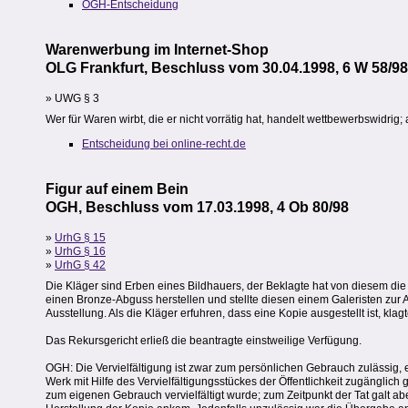
OGH-Entscheidung
Warenwerbung im Internet-Shop
OLG Frankfurt, Beschluss vom 30.04.1998, 6 W 58/98
» UWG § 3
Wer für Waren wirbt, die er nicht vorrätig hat, handelt wettbewerbswidrig; a
Entscheidung bei online-recht.de
Figur auf einem Bein
OGH, Beschluss vom 17.03.1998, 4 Ob 80/98
»
UrhG § 15
»
UrhG § 16
»
UrhG § 42
Die Kläger sind Erben eines Bildhauers, der Beklagte hat von diesem di
einen Bronze-Abguss herstellen und stellte diesen einem Galeristen zur A
Ausstellung. Als die Kläger erfuhren, dass eine Kopie ausgestellt ist, klag
Das Rekursgericht erließ die beantragte einstweilige Verfügung.
OGH: Die Vervielfältigung ist zwar zum persönlichen Gebrauch zulässig, 
Werk mit Hilfe des Vervielfältigungsstückes der Öffentlichkeit zugänglic
zum eigenen Gebrauch vervielfältigt wurde; zum Zeitpunkt der Tat galt ab