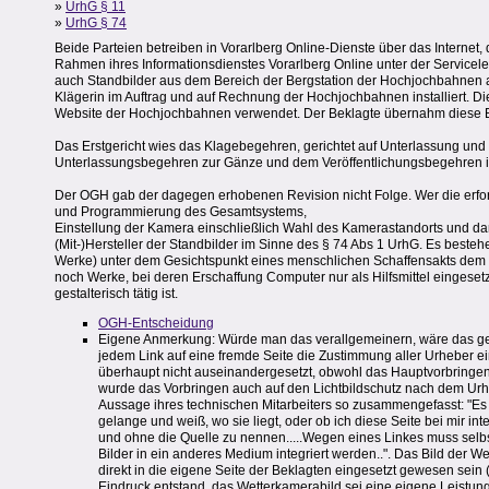
»
UrhG § 11
»
UrhG § 74
Beide Parteien betreiben in Vorarlberg Online-Dienste über das Internet,
Rahmen ihres Informationsdienstes Vorarlberg Online unter der Servicel
auch Standbilder aus dem Bereich der Bergstation der Hochjochbahnen
Klägerin im Auftrag und auf Rechnung der Hochjochbahnen installiert. Di
Website der Hochjochbahnen verwendet. Der Beklagte übernahm diese B
Das Erstgericht wies das Klagebegehren, gerichtet auf Unterlassung und
Unterlassungsbegehren zur Gänze und dem Veröffentlichungsbegehren i
Der OGH gab der dagegen erhobenen Revision nicht Folge. Wer die erforde
und Programmierung des Gesamtsystems,
Einstellung der Kamera einschließlich Wahl des Kamerastandorts und damit
(Mit-)Hersteller der Standbilder im Sinne des § 74 Abs 1 UrhG. Es beste
Werke) unter dem Gesichtspunkt eines menschlichen Schaffensakts dem L
noch Werke, bei deren Erschaffung Computer nur als Hilfsmittel eingeset
gestalterisch tätig ist.
OGH-Entscheidung
Eigene Anmerkung: Würde man das verallgemeinern, wäre das g
jedem Link auf eine fremde Seite die Zustimmung aller Urheber ein
überhaupt nicht auseinandergesetzt, obwohl das Hauptvorbringen
wurde das Vorbringen auch auf den Lichtbildschutz nach dem UrhG 
Aussage ihres technischen Mitarbeiters so zusammengefasst: "Es i
gelange und weiß, wo sie liegt, oder ob ich diese Seite bei mir i
und ohne die Quelle zu nennen.....Wegen eines Linkes muss selb
Bilder in ein anderes Medium integriert werden..". Das Bild der 
direkt in die eigene Seite der Beklagten eingesetzt gewesen sein 
Eindruck entstand, das Wetterkamerabild sei eine eigene Leistun