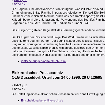
»
UrhG § 80
»
UWG § 9
Die Klägerin, eine amerikanische Staatsbürgerin, war seit 1978 als Medium
Channeling und tritt zu Ramtha in parapsychologischen Kontakt. Die Bekla
und bezeichnete sich als Medium, durch welches Ramtha spricht; sie is
Klägerin begehrt die Unterlassung der Verwendung des Begriffes Ramtha f
Begehren auf die §§ 2 und 80 UrhG und die §§ 1 und 9 UWG.
Das Erstgericht gab der Klage statt, das Berufungsgericht änderte teilwei
Der OGH gab der Revision nicht Folge. Das Wort Ramtha ist für sich allei
abschließend beurteilt werden; der Begriff ist aber bereits als sonstig
Klägerin entsprungene Bezeichnung Ramtha für eine spirituelle Wesenheit i
geeignet, als Geschäftsabzeichen zu wirken und das jeweilige Unterne
hat somit Kennzeichnungskraft. Der Gebrauch des Begriffes Ramtha be
gleichartigen medialen Dienstleistungen ist jedenfalls geeignet, einen I
/entscheidungen/ogh4_96_97i.htm
Elektronisches Pressearchiv
OLG Düsseldorf, Urteil vom 14.05.1996, 20 U 126/95
» UrhG § 53
» UWG § 1
Die Erstellung eines elektronischen Pressearchivs ist ohne Einwilligung 
Entscheidung bei online-recht.de