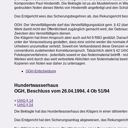
Komponisten Paul Hindemith. Die Beklagte ist ua als Musiklehrerin in Wien
gedruckten Noten dieses Werks von Hindemith angefertigt und den Sch
Das Erstgericht wies das Sicherungsbegehren ab, das Rekursgericht best
OGH: Der Vervielfältigende darf das Vervielfältigungsstück gem. § 42 (
Werk damit nicht der Öffentlichkeit zugänglich gemacht wird; der Gebrau
Zwecken des Vervielfältigers dienen.
Die Klägerin hat ihren Anspruch aber auch auf Art 9 RBÜ gestützt. Danach
unter der Voraussetzung gestatten, dass eine solche weder die normale 
Urhebers unzumutbar verletzt. Soweit ein Verbandsland diese Grenzen v
conventionis zustehenden Korrekturanspruch. Tatsächlich steht § 42 Urh
Fotokopierverfahrens - jedenfalls soweit er das Notenmaterial betrifft - 
Werkes wird durch das weit verbreitete Ablichten von Notenmaterial beei
Kopieren von Noten war daher zu untersagen.
OGH-Entscheidung
Hundertwasserhaus
OGH, Beschluss vom 26.04.1994, 4 Ob 51/94
»
UrhG § 14
»
UrhG § 54
Die Beklagte hat das Hundertwasserhaus des Klägers in einer stilisierte
Das Erstgericht hat den Sicherungsantrag abgewiesen, das Rekursgericht 