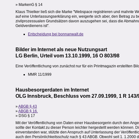
» MarkenG § 14
Klaus Thielker ließ sich die Marke "Webspace registrieren und mahnte 
auf eine Unterlassungserklärung ein, weigerte sich aber, den Betrag zu 
zivilprozessualen Grundsätzen davon auszugehen sei, dass die Abmah
Geldverdienens ist".
Entscheidung bei bonnanwalt.de
Bilder im Internet als neue Nutzungsart
LG Berlin, Urteil vom 13.10.1999, 16 O 803/98
Eine Veröffentlichung von zunächst nur für ein Printmagazin erstellten Bi
MMR 11/1999
Hausbesorgerdaten im Internet
OLG Innsbruck, Beschluss vom 27.09.1999, 1 R 143/
»
ABGB § 43
»
ABGB § 16.
» DSG § 17
Mit der Veröffentlichung von Daten einer Hausbesorgerin durch den Ang
sollte der Kontakt zu dieser Person leichter hergestellt werden können. 
einverstanden war, stützte den Anspruch auf Unterlassung der Veröffentli
auch den Persönlichkeitsschutz nach § 43 ABGB. Obwohl seit 1. 1.2000 d