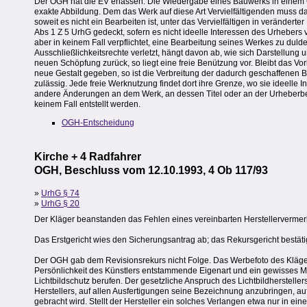
Der OGH hat die EV erlassen. Die Wiedergabe eines Bauwerks in einem Ge
exakte Abbildung. Dem das Werk auf diese Art Vervielfältigenden muss dah
soweit es nicht ein Bearbeiten ist, unter das Vervielfältigen in veränderte
Abs 1 Z 5 UrhG gedeckt, sofern es nicht ideelle Interessen des Urhebers 
aber in keinem Fall verpflichtet, eine Bearbeitung seines Werkes zu dul
Ausschließlichkeitsrechte verletzt, hängt davon ab, wie sich Darstellung un
neuen Schöpfung zurück, so liegt eine freie Benützung vor. Bleibt das Vo
neue Gestalt gegeben, so ist die Verbreitung der dadurch geschaffenen
zulässig. Jede freie Werknutzung findet dort ihre Grenze, wo sie ideelle
andere Änderungen an dem Werk, an dessen Titel oder an der Urheberb
keinem Fall entstellt werden.
OGH-Entscheidung
Kirche + 4 Radfahrer
OGH, Beschluss vom 12.10.1993, 4 Ob 117/93
»
UrhG § 74
»
UrhG § 20
Der Kläger beanstanden das Fehlen eines vereinbarten Herstellervermer
Das Erstgericht wies den Sicherungsantrag ab; das Rekursgericht bestäti
Der OGH gab dem Revisionsrekurs nicht Folge. Das Werbefoto des Klägers e
Persönlichkeit des Künstlers entstammende Eigenart und ein gewisses Maß
Lichtbildschutz berufen. Der gesetzliche Anspruch des Lichtbildherstelle
Herstellers, auf allen Ausfertigungen seine Bezeichnung anzubringen, au
gebracht wird. Stellt der Hersteller ein solches Verlangen etwa nur in e