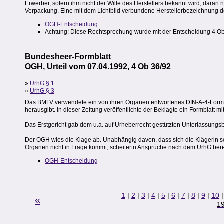
Erwerber, sofern ihm nicht der Wille des Herstellers bekannt wird, daran n
Verpackung. Eine mit dem Lichtbild verbundene Herstellerbezeichnung des
OGH-Entscheidung
Achtung: Diese Rechtsprechung wurde mit der Entscheidung 4 Ob
Bundesheer-Formblatt
OGH, Urteil vom 07.04.1992, 4 Ob 36/92
»
UrhG § 1
»
UrhG § 3
Das BMLV verwendete ein von ihren Organen entworfenes DIN-A-4-Formblatt. 
herausgibt. In dieser Zeitung veröffentlichte der Beklagte ein Formblatt m
Das Erstgericht gab dem u.a. auf Urheberrecht gestützten Unterlassungsb
Der OGH wies die Klage ab. Unabhängig davon, dass sich die Klägerin sel
Organen nicht in Frage kommt, scheitertn Ansprüche nach dem UrhG berei
OGH-Entscheidung
1
|
2
|
3
|
4
|
5
|
6
|
7
|
8
|
9
|
10
«
1