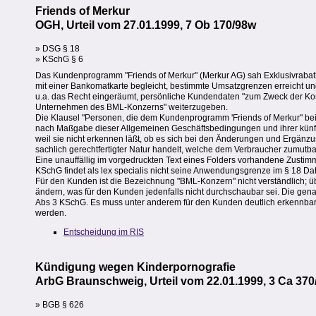
Friends of Merkur
OGH, Urteil vom 27.01.1999, 7 Ob 170/98w
» DSG § 18
» KSchG § 6
Das Kundenprogramm "Friends of Merkur" (Merkur AG) sah Exklusivrabatt
mit einer Bankomatkarte begleicht, bestimmte Umsatzgrenzen erreicht un
u.a. das Recht eingeräumt, persönliche Kundendaten "zum Zweck der K
Unternehmen des BML-Konzerns" weiterzugeben.
Die Klausel "Personen, die dem Kundenprogramm 'Friends of Merkur" bei
nach Maßgabe dieser Allgemeinen Geschäftsbedingungen und ihrer künf
weil sie nicht erkennen läßt, ob es sich bei den Änderungen und Ergän
sachlich gerechtfertigter Natur handelt, welche dem Verbraucher zumutb
Eine unauffällig im vorgedruckten Text eines Folders vorhandene Zustim
KSchG findet als lex specialis nicht seine Anwendungsgrenze im § 18 Da
Für den Kunden ist die Bezeichnung "BML-Konzern" nicht verständlich; 
ändern, was für den Kunden jedenfalls nicht durchschaubar sei. Die gen
Abs 3 KSchG. Es muss unter anderem für den Kunden deutlich erkennbar 
werden.
Entscheidung im RIS
Kündigung wegen Kinderpornografie
ArbG Braunschweig, Urteil vom 22.01.1999, 3 Ca 370
» BGB § 626