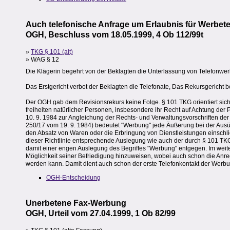
Auch telefonische Anfrage um Erlaubnis für Werbete
OGH, Beschluss vom 18.05.1999, 4 Ob 112/99t
»
TKG § 101 (alt)
» WAG § 12
Die Klägerin begehrt von der Beklagten die Unterlassung von Telefonw
Das Erstgericht verbot der Beklagten die Telefonate, Das Rekursgericht be
Der OGH gab dem Revisionsrekurs keine Folge. § 101 TKG orientiert sich
freiheiten natürlicher Personen, insbesondere ihr Recht auf Achtung der P
10. 9. 1984 zur Angleichung der Rechts- und Verwaltungsvorschriften de
250/17 vom 19. 9. 1984) bedeutet "Werbung" jede Äußerung bei der Aus
den Absatz von Waren oder die Erbringung von Dienstleistungen einschli
dieser Richtlinie entsprechende Auslegung wie auch der durch § 101 TK
damit einer engen Auslegung des Begriffes "Werbung" entgegen. Im weite
Möglichkeit seiner Befriedigung hinzuweisen, wobei auch schon die Anre
werden kann. Damit dient auch schon der erste Telefonkontakt der Werbu
OGH-Entscheidung
Unerbetene Fax-Werbung
OGH, Urteil vom 27.04.1999, 1 Ob 82/99