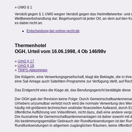
» UWG § 1
Verstoß gegen § 1 UWG wegen Verstoß gegen das Heilmittelwerbe- und das
Wettbewerbshandlung dar; Begehungsort ist jeder Ort, an dem auf den Ku
es dabei nicht an.
Entscheidung bei online-recht.de
Thermenhotel
OGH, Urteil vom 16.06.1998, 4 Ob 146/98v
»
UrhG § 17
»
UrhG § 18
»
TRIPS-Abkommen
Die Klägerin, eine Verwertungsgesellschaft, klagt die Beklagte, die in ih
eine Sat-Anlage auch Satelliten-Programme zur Verfügung stellt, auf Re
Das Erstgericht wies die Klage ab, das Berufungsgericht bestätigte diese
Der OGH gab der Revision keine Folge: Durch Gemeinschaftsantennenan
Urhebers unzumutbar verletzt noch wird die normale Verwertung des We
häufig mit größerem technischen und/oder finanziellen Aufwand, durch Ein
öffentliche Aufführung von Videofilmen, nicht dazu, daß eine andere vergü
Die Ausnahme für Gemeinschaftsantennenanlagen ist daher sowohl mit 
Als bestimmungsgemäßer Gebrauch der Rundfunksendungen ist der Rund
Rundfunksendungen in allgemein zugänglichen Räumen, keine öffentlic