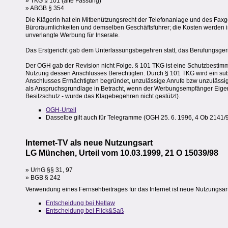
» TKG § 101 (alte Fassung)
» ABGB § 354
Die Klägerin hat ein Mitbenützungsrecht der Telefonanlage und des Faxg
Büroräumlichkeiten und demselben Geschäftsführer; die Kosten werden inte
unverlangte Werbung für Inserate.
Das Erstgericht gab dem Unterlassungsbegehren statt, das Berufungsger
Der OGH gab der Revision nicht Folge. § 101 TKG ist eine Schutzbesti
Nutzung dessen Anschlusses Berechtigten. Durch § 101 TKG wird ein su
Anschlusses Ermächtigten begründet, unzulässige Anrufe bzw unzuläss
als Anspruchsgrundlage in Betracht, wenn der Werbungsempfänger Eigent
Besitzschutz - wurde das Klagebegehren nicht gestützt).
OGH-Urteil
Dasselbe gilt auch für Telegramme (OGH 25. 6. 1996, 4 Ob 2141/
Internet-TV als neue Nutzungsart
LG München, Urteil vom 10.03.1999, 21 O 15039/98
» UrhG §§ 31, 97
» BGB § 242
Verwendung eines Fernsehbeitrages für das Internet ist neue Nutzungsart
Entscheidung bei Netlaw
Entscheidung bei Flick&Saß