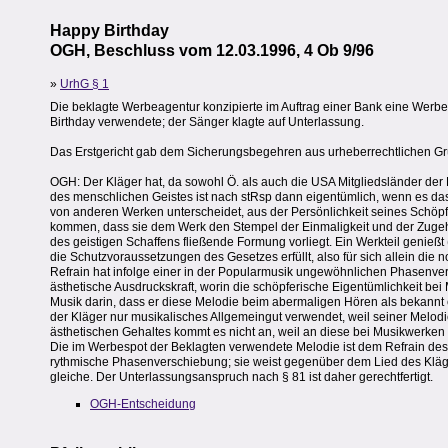
Happy Birthday
OGH, Beschluss vom 12.03.1996, 4 Ob 9/96
»
UrhG § 1
Die beklagte Werbeagentur konzipierte im Auftrag einer Bank eine Werb
Birthday verwendete; der Sänger klagte auf Unterlassung.
Das Erstgericht gab dem Sicherungsbegehren aus urheberrechtlichen Grü
OGH: Der Kläger hat, da sowohl Ö. als auch die USA Mitgliedsländer der 
des menschlichen Geistes ist nach stRsp dann eigentümlich, wenn es das E
von anderen Werken unterscheidet, aus der Persönlichkeit seines Schöp
kommen, dass sie dem Werk den Stempel der Einmaligkeit und der Zugeh
des geistigen Schaffens fließende Formung vorliegt. Ein Werkteil genieß
die Schutzvoraussetzungen des Gesetzes erfüllt, also für sich allein die 
Refrain hat infolge einer in der Popularmusik ungewöhnlichen Phasenver
ästhetische Ausdruckskraft, worin die schöpferische Eigentümlichkeit bei
Musik darin, dass er diese Melodie beim abermaligen Hören als bekannt 
der Kläger nur musikalisches Allgemeingut verwendet, weil seiner Melodi
ästhetischen Gehaltes kommt es nicht an, weil an diese bei Musikwerken
Die im Werbespot der Beklagten verwendete Melodie ist dem Refrain des 
rythmische Phasenverschiebung; sie weist gegenüber dem Lied des Kläge
gleiche. Der Unterlassungsanspruch nach § 81 ist daher gerechtfertigt.
OGH-Entscheidung