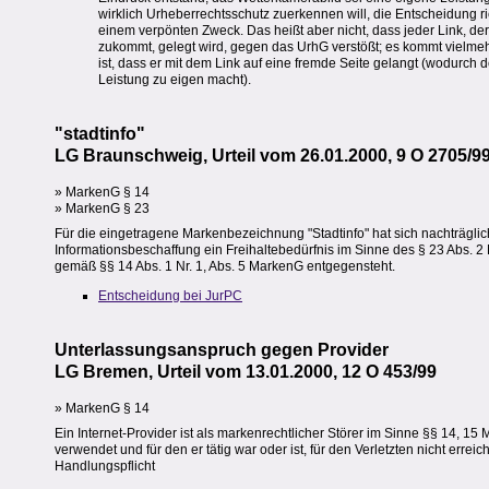
wirklich Urheberrechtsschutz zuerkennen will, die Entscheidung rich
einem verpönten Zweck. Das heißt aber nicht, dass jeder Link, de
zukommt, gelegt wird, gegen das UrhG verstößt; es kommt vielmehr 
ist, dass er mit dem Link auf eine fremde Seite gelangt (wodurch
Leistung zu eigen macht).
"stadtinfo"
LG Braunschweig, Urteil vom 26.01.2000, 9 O 2705/9
» MarkenG § 14
» MarkenG § 23
Für die eingetragene Markenbezeichnung "Stadtinfo" hat sich nachträglich
Informationsbeschaffung ein Freihaltebedürfnis im Sinne des § 23 Abs.
gemäß §§ 14 Abs. 1 Nr. 1, Abs. 5 MarkenG entgegensteht.
Entscheidung bei JurPC
Unterlassungsanspruch gegen Provider
LG Bremen, Urteil vom 13.01.2000, 12 O 453/99
» MarkenG § 14
Ein Internet-Provider ist als markenrechtlicher Störer im Sinne §§ 14,
verwendet und für den er tätig war oder ist, für den Verletzten nicht err
Handlungspflicht