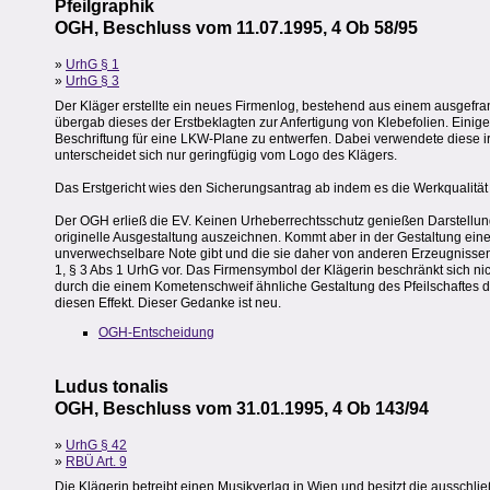
Pfeilgraphik
OGH, Beschluss vom 11.07.1995, 4 Ob 58/95
»
UrhG § 1
»
UrhG § 3
Der Kläger erstellte ein neues Firmenlog, bestehend aus einem ausgefran
übergab dieses der Erstbeklagten zur Anfertigung von Klebefolien. Einige
Beschriftung für eine LKW-Plane zu entwerfen. Dabei verwendete diese ir
unterscheidet sich nur geringfügig vom Logo des Klägers.
Das Erstgericht wies den Sicherungsantrag ab indem es die Werkqualität 
Der OGH erließ die EV. Keinen Urheberrechtsschutz genießen Darstellu
originelle Ausgestaltung auszeichnen. Kommt aber in der Gestaltung ein
unverwechselbare Note gibt und die sie daher von anderen Erzeugnissen ä
1, § 3 Abs 1 UrhG vor. Das Firmensymbol der Klägerin beschränkt sich nic
durch die einem Kometenschweif ähnliche Gestaltung des Pfeilschaftes den
diesen Effekt. Dieser Gedanke ist neu.
OGH-Entscheidung
Ludus tonalis
OGH, Beschluss vom 31.01.1995, 4 Ob 143/94
»
UrhG § 42
»
RBÜ Art. 9
Die Klägerin betreibt einen Musikverlag in Wien und besitzt die aussch