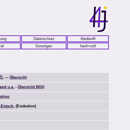
lung
Datenschutz
MedienR
raf
Sonstiges
hard+soft
Ö.
---
Übersicht
and u.a.
-
Übersicht BGH
stries
-Entsch.
(Exekution)