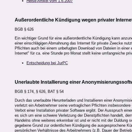
Heise-Artikel vom 1.6.2007
Außerordentliche Kündigung wegen privater Intern
BGB § 626
Ein wichtiger Grund für eine außerordentliche Kündigung kann anzu
einer einschlägigen Abmahnung das Internet für private Zwecke nutz
Pflichten auch bei einem unbefugten Download von Dateien in einer 
Internet" für ca. eine Stunde pro Monat stellt keine umfangreiche pr
Entscheidung bei JurPC
Unerlaubte Installierung einer Anonymisierungssoft
BGB § 174, § 626, BAT § 54
Durch das unerlaubte Herunterladen und Installieren einer Anonymisie
verletzt ein Arbeitnehmer seine vertraglichen Pflichten insbesonder
Verbot einer Installation privater Software ergibt. Der Ausspruch ei
es sich um eine schwere Verletzung der Dienstpflichten handelt, de
Handelns ohne weiteres erkennbar ist und er nicht mit der Duldung 
gegebene Grund zur ordentlichen Kündigung die ausgesprochene Kündi
persönlichen Verhältnisse des Arbeitnehmers (z.B. Dauer der Betrieb