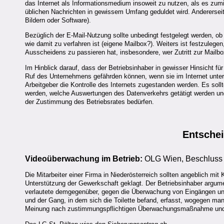
das Internet als Informationsmedium insoweit zu nutzen, als es zumi
üblichen Nachrichten in gewissem Umfang geduldet wird. Andererseits
Bildern oder Software).
Bezüglich der E-Mail-Nutzung sollte unbedingt festgelegt werden, ob 
wie damit zu verfahren ist (eigene Mailbox?). Weiters ist festzulege
Ausscheidens zu passieren hat, insbesondere, wer Zutritt zur Mailbo
Im Hinblick darauf, dass der Betriebsinhaber in gewisser Hinsicht für 
Ruf des Unternehmens gefährden können, wenn sie im Internet unte
Arbeitgeber die Kontrolle des Internets zugestanden werden. Es sollt
werden, welche Auswertungen des Datenverkehrs getätigt werden und
der Zustimmung des Betriebsrates bedürfen.
Entsche
Videoüberwachung im Betrieb:
OLG Wien, Beschluss 
Die Mitarbeiter einer Firma in Niederösterreich sollten angeblich mi
Unterstützung der Gewerkschaft geklagt. Der Betriebsinhaber argumen
verlautete demgegenüber, gegen die Überwachung von Eingängen und
und der Gang, in dem sich die Toilette befand, erfasst, wogegen man
Meinung nach zustimmungspflichtigen Überwachungsmaßnahme und be