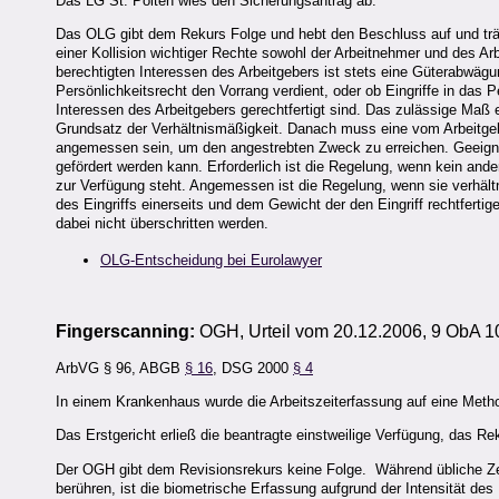
Das LG St. Pölten wies den Sicherungsantrag ab.
Das OLG gibt dem Rekurs Folge und hebt den Beschluss auf und träg
einer Kollision wichtiger Rechte sowohl der Arbeitnehmer und des Arb
berechtigten Interessen des Arbeitgebers ist stets eine Güterabwägu
Persönlichkeitsrecht den Vorrang verdient, oder ob Eingriffe in da
Interessen des Arbeitgebers gerechtfertigt sind. Das zulässige Ma
Grundsatz der Verhältnismäßigkeit. Danach muss eine vom Arbeitgebe
angemessen sein, um den angestrebten Zweck zu erreichen. Geeignet 
gefördert werden kann. Erforderlich ist die Regelung, wenn kein and
zur Verfügung steht. Angemessen ist die Regelung, wenn sie verhäl
des Eingriffs einerseits und dem Gewicht der den Eingriff rechtfer
dabei nicht überschritten werden.
OLG-Entscheidung bei Eurolawyer
Fingerscanning:
OGH, Urteil vom 20.12.2006, 9 ObA 1
ArbVG § 96, ABGB
§ 16
, DSG 2000
§ 4
In einem Krankenhaus wurde die Arbeitszeiterfassung auf eine Method
Das Erstgericht erließ die beantragte einstweilige Verfügung, das Rek
Der OGH gibt dem Revisionsrekurs keine Folge. Während übliche Z
berühren, ist die biometrische Erfassung aufgrund der Intensität des 