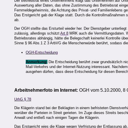
Der Betriebsrat eines Unternehmens klagt das Unternehmen auf Unt
Auswertung aller Daten, das ohne Zustimmung des Betriebsrat einge
Fernmeldegeheimnis, die Achtung des Privat- und Familienlebens g
Das Erstgericht gab der Klage statt. Durch die Kontrollmaßnahmen s
ab.
Der OGH stellte das Ersturteil wieder her. Der Dienstgeber unterlieg
zulässig, allerdings schützt
Art 8
MRK auch die Vermittlungsdaten. Wä
Betriebsrates abhängig, hätte die Belegschaft keinerlei Kontrolle üb
Sinne § 96 Abs.1 Z 3 ArbVG die Menschenwürde berührt, sodass die A
OGH-Entscheidung
Anmerkung:
Die Entscheidung berührt zwar grundsätzlich ni
Mail-Verkehrs und der Internet-Nutzung interessant. Nachdem
ausgehen dürfen, dass diese Entscheidung für diesen Bereic
Arbeitnehmerfoto im Internet:
OGH vom 5.10.2000, 8 
UrhG § 78
Die Klägerin stand bei der Beklagten in einem befristeten Dienstverh
worüber die Parteien in Streit gerieten. Im Zuge dieses Streits besch
Anwalt und entließ nach einigen Tagen die Klägerin.
Das Erstgericht wies die Klage wegen Verfristung der Entlassung ab,