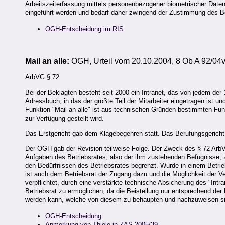
Arbeitszeiterfassung mittels personenbezogener biometrischer Daten
eingeführt werden und bedarf daher zwingend der Zustimmung des B
OGH-Entscheidung im RIS
Mail an alle:
OGH, Urteil vom 20.10.2004, 8 Ob A 92/04
ArbVG § 72
Bei der Beklagten besteht seit 2000 ein Intranet, das von jedem der 
Adressbuch, in das der größte Teil der Mitarbeiter eingetragen ist 
Funktion "Mail an alle" ist aus technischen Gründen bestimmten Funk
zur Verfügung gestellt wird.
Das Erstgericht gab dem Klagebegehren statt. Das Berufungsgericht 
Der OGH gab der Revision teilweise Folge. Der Zweck des § 72 ArbV
Aufgaben des Betriebsrates, also der ihm zustehenden Befugnisse,
den Bedürfnissen des Betriebsrates begrenzt. Wurde in einem Betrieb
ist auch dem Betriebsrat der Zugang dazu und die Möglichkeit der V
verpflichtet, durch eine verstärkte technische Absicherung des "In
Betriebsrat zu ermöglichen, da die Beistellung nur entsprechend der
werden kann, welche von diesem zu behaupten und nachzuweisen s
OGH-Entscheidung
Anmerkung von Thiele in ZAS 2005/39