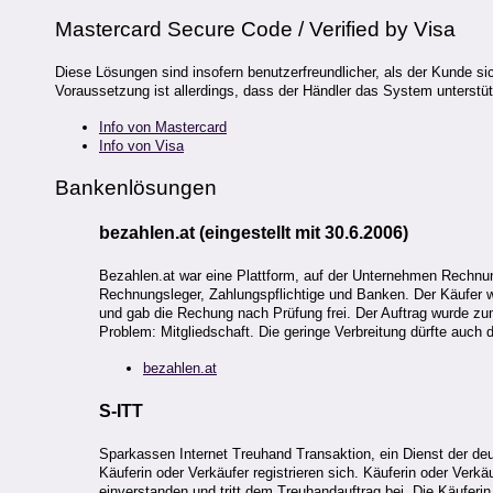
Mastercard Secure Code / Verified by Visa
Diese Lösungen sind insofern benutzerfreundlicher, als der Kunde sic
Voraussetzung ist allerdings, dass der Händler das System unterstütz
Info von Mastercard
Info von Visa
Bankenlösungen
bezahlen.at (eingestellt mit 30.6.2006)
Bezahlen.at war eine Plattform, auf der Unternehmen Rechnu
Rechnungsleger, Zahlungspflichtige und Banken. Der Käufer wu
und gab die Rechung nach Prüfung frei. Der Auftrag wurde z
Problem: Mitgliedschaft. Die geringe Verbreitung dürfte auch 
bezahlen.at
S-ITT
Sparkassen Internet Treuhand Transaktion, ein Dienst der d
Käuferin oder Verkäufer registrieren sich. Käuferin oder Verk
einverstanden und tritt dem Treuhandauftrag bei. Die Käuferin