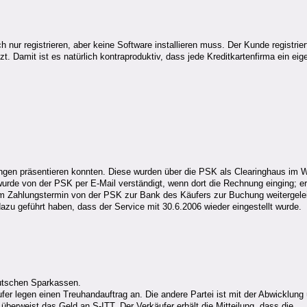
h nur registrieren, aber keine Software installieren muss. Der Kunde registrie
t. Damit ist es natürlich kontraproduktiv, dass jede Kreditkartenfirma ein e
ngen präsentieren konnten. Diese wurden über die PSK als Clearinghaus im 
rde von der PSK per E-Mail verständigt, wenn dort die Rechnung einging; er 
um Zahlungstermin von der PSK zur Bank des Käufers zur Buchung weitergelei
dazu geführt haben, dass der Service mit 30.6.2006 wieder eingestellt wurde.
eutschen Sparkassen.
äufer legen einen Treuhandauftrag an. Die andere Partei ist mit der Abwicklung
 überweist das Geld an S-ITT. Der Verkäufer erhält die Mitteilung, dass die