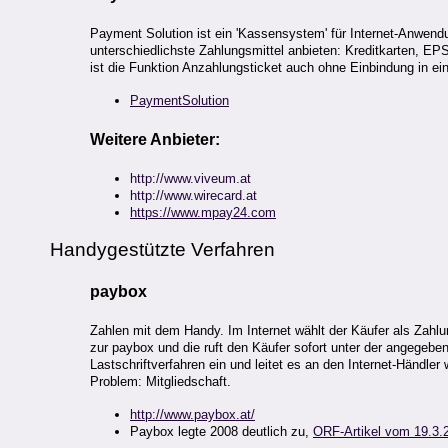
Payment Solution ist ein 'Kassensystem' für Internet-Anwe
unterschiedlichste Zahlungsmittel anbieten: Kreditkarten, E
ist die Funktion Anzahlungsticket auch ohne Einbindung in ei
PaymentSolution
Weitere Anbieter:
http://www.viveum.at
http://www.
wirecard.at
https://www.mpay24.com
Handygestützte Verfahren
paybox
Zahlen mit dem Handy. Im Internet wählt der Käufer als Zahlu
zur paybox und die ruft den Käufer sofort unter der angegebe
Lastschriftverfahren ein und leitet es an den Internet-Händler 
Problem: Mitgliedschaft.
http://www.paybox.at/
Paybox legte 2008 deutlich zu,
ORF-Artikel vom 19.3.