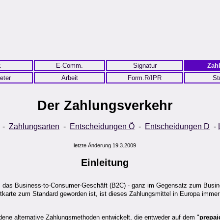
.
E-Comm.
Signatur
Zah
eter
Arbeit
Form.R/IPR
St
Der Zahlungsverkehr
-
Zahlungsarten
-
Entscheidungen Ö
-
Entscheidungen D
-
letzte Änderung 19.3.2009
Einleitung
rum das Business-to-Consumer-Geschäft (B2C) - ganz im Gegensatz zum Busine
tkarte zum Standard geworden ist, ist dieses Zahlungsmittel in Europa immer 
ene alternative Zahlungsmethoden entwickelt, die entweder auf dem "
prepai