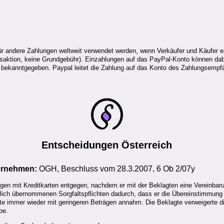
ür andere Zahlungen weltweit verwendet werden, wenn Verkäufer und Käufer e
nsaktion, keine Grundgebühr). Einzahlungen auf das PayPal-Konto können dabe
 bekanntgegeben. Paypal leitet die Zahlung auf das Konto des Zahlungsempfä
Entscheidungen
Österreich
ternehmen:
OGH, Beschluss vom 28.3.2007, 6 Ob 2/07y
n mit Kreditkarten entgegen, nachdem er mit der Beklagten eine Vereinbarun
raglich übernommenen Sorgfaltspflichten dadurch, dass er die Übereinstimmung 
te immer wieder mit geringeren Beträgen annahm. Die Beklagte verweigerte die 
be.