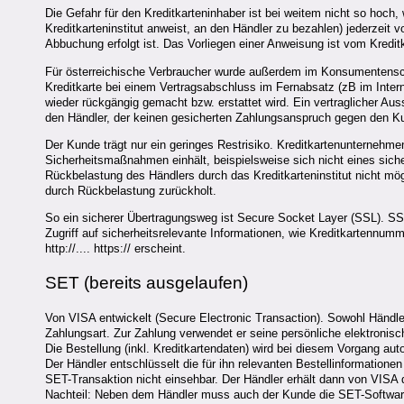
Die Gefahr für den Kreditkarteninhaber ist bei weitem nicht so hoch,
Kreditkarteninstitut anweist, an den Händler zu bezahlen) jederzeit 
Abbuchung erfolgt ist. Das Vorliegen einer Anweisung ist vom Kreditk
Für österreichische Verbraucher wurde außerdem im Konsumentens
Kreditkarte bei einem Vertragsabschluss im Fernabsatz (zB im Intern
wieder rückgängig gemacht bzw. erstattet wird. Ein vertraglicher Au
den Händler, der keinen gesicherten Zahlungsanspruch gegen den K
Der Kunde trägt nur ein geringes Restrisiko. Kreditkartenunternehm
Sicherheitsmaßnahmen einhält, beispielsweise sich nicht eines sich
Rückbelastung des Händlers durch das Kreditkarteninstitut nicht mögl
durch Rückbelastung zurückholt.
So ein sicherer Übertragungsweg ist Secure Socket Layer (SSL). SSL
Zugriff auf sicherheitsrelevante Informationen, wie Kreditkartennumm
http://.... https:// erscheint.
SET (bereits ausgelaufen)
Von VISA entwickelt (Secure Electronic Transaction). Sowohl Händler 
Zahlungsart. Zur Zahlung verwendet er seine persönliche elektronis
Die Bestellung (inkl. Kreditkartendaten) wird bei diesem Vorgang au
Der Händler entschlüsselt die für ihn relevanten Bestellinformationen
SET-Transaktion nicht einsehbar. Der Händler erhält dann von VISA d
Nachteil: Neben dem Händler muss auch der Kunde die SET-Software i