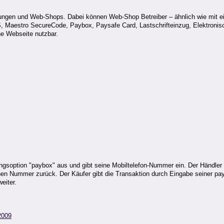
ndungen und Web-Shops. Dabei können Web-Shop Betreiber – ähnlich wie mit 
PS, Maestro SecureCode, Paybox, Paysafe Card, Lastschrifteinzug, Elektroni
ne Webseite nutzbar.
ngsoption "paybox" aus und gibt seine Mobiltelefon-Nummer ein. Der Händler 
nen Nummer zurück. Der Käufer gibt die Transaktion durch Eingabe seiner pay
weiter.
2009