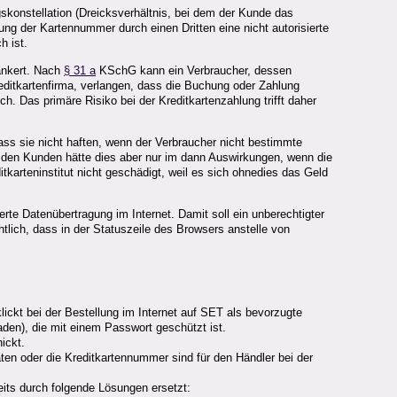
agskonstellation (Dreicksverhältnis, bei dem der Kunde das
ung der Kartennummer durch einen Dritten eine nicht autorisierte
h ist.
ankert. Nach
§ 31 a
KSchG kann ein Verbraucher, dessen
reditkartenfirma, verlangen, dass die Buchung oder Zahlung
. Das primäre Risiko bei der Kreditkartenzahlung trifft daher
ss sie nicht haften, wenn der Verbraucher nicht bestimmte
r den Kunden hätte dies aber nur im dann Auswirkungen, wenn die
tkarteninstitut nicht geschädigt, weil es sich ohnedies das Geld
te Datenübertragung im Internet. Damit soll ein unberechtigter
htlich, dass in der Statuszeile des Browsers anstelle von
lickt bei der Bestellung im Internet auf SET als bevorzugte
den), die mit einem Passwort geschützt ist.
ickt.
daten oder die Kreditkartennummer sind für den Händler bei der
eits durch folgende Lösungen ersetzt: