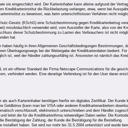
 wie sie eingeschätzt wird. Der Karteninhaber kann alleine aufgrund der Vertr
vom Kreditkarteninstitut die Rückbelastung verlangen, etwa, wenn bei Ausspäh
arteninstitut zu beweisen, was beim unterschriftslosen Verfahren nicht möglic
chutz-Gesetz (KSchG) eine Schutzbestimmung gegen Kreditkartenbetrug ver
et) missbräuchlich verwendet wird, vom Aussteller der Karte, also von der K
sschluss dieser Schutzbestimmung zu Lasten des Verbrauchers ist nicht möglich
unden hat.
en haben häufig in ihren Allgemeinen Geschäftsbedingungen Bestimmungen, da
eren Übertragungswegs bei der Weitergabe der Kreditkartendaten bedient. Fü
ich ist, weil der Händler zahlungsunfähig ist. Ansonsten ist nämlich das Kredi
 ist ein offener Standard der Firma Netscape Communications für die gesicher
ern, verhindert werden. Eine derartige Verbindung ist für den User daran ersic
als auch Karteninhaber benötigen hierfür ein digitales Zertifikat. Der Kunde k
che Geldbörse (kann man bei VISA oder anderen Kreditkartenanbietern downloa
tomatisch verschlüsselt, elektronisch unterschrieben und dem Händler zugesch
 und leitet die für die Kreditkartenfirma notwendigen Daten weiter. Die Konto
ie Bestätigung der Zahlung, der Kunde die Bestätigung für die Bestellung.
nstalliert haben. Set wird nur mehr bis 31.5.2004 unterstützt und wurde ber