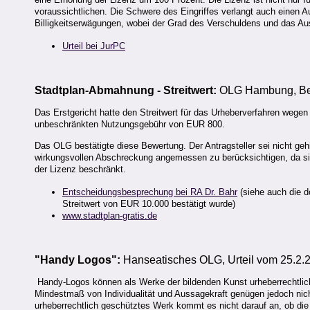
voraussichtlichen. Die Schwere des Eingriffes verlangt auch einen
Billigkeitserwägungen, wobei der Grad des Verschuldens und das Au
Urteil bei JurPC
Stadtplan-Abmahnung - Streitwert:
OLG Hambung, Bes
Das Erstgericht hatte den Streitwert für das Urheberverfahren wegen
unbeschränkten Nutzungsgebühr von EUR 800.
Das OLG bestätigte diese Bewertung. Der Antragsteller sei nicht ge
wirkungsvollen Abschreckung angemessen zu berücksichtigen, da sic
der Lizenz beschränkt.
Entscheidungsbesprechung bei RA Dr. Bahr
(siehe auch die d
Streitwert von EUR 10.000 bestätigt wurde)
www.stadtplan-gratis.de
"Handy Logos":
Hanseatisches OLG, Urteil vom 25.2.
Handy-Logos können als Werke der bildenden Kunst urheberrechtlich 
Mindestmaß von Individualität und Aussagekraft genügen jedoch nicht
urheberrechtlich geschütztes Werk kommt es nicht darauf an, ob die