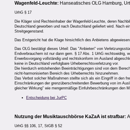
Wagenfeld-Leuchte:
Hanseatisches OLG Hamburg, Urte
UrhG § 17
Die Kläger sind Rechteinhaber der Wagenfeld-Leuchte, deren Nachbildu
Deutschland geworben und nach Deutschland geliefert wird. Nach e
Streitgegenstand.
Das Erstgericht hat die Klage hinsichtlich des Anbietens abgewiesen
Das OLG bestätigt dieses Urteil: Das "Anbieten" von Verletzungsst
Endverbrauchern ist nur dann gem. § 17 Abs. 1 UrhG rechtswidrig, we
Erwerbsvorgang vollständig und rechtskonform im Ausland abgeschlo
keine in Deutschland verfolgbare Urheberrechtsverletzung vor.
Die hierdurch entstehenden Beeinträchtigungen sind von dem Berech
nicht-harmonisierten Bereich des Urheberrechts hinzunehmen.
Das Verbot solcher Maßnahmen stellte sich als ein Eingriff in den f
Einschränkungen der grenzüberschreitenden Bewerbung von im Ausla
gleicher Wirkung" wie mengenmäßige Einfuhrbeschränkungen den M
Entscheidung bei JurPC
Nutzung der Musiktauschbörse KaZaA ist strafbar:
A
UrhG §§ 106, 17, StGB § 52