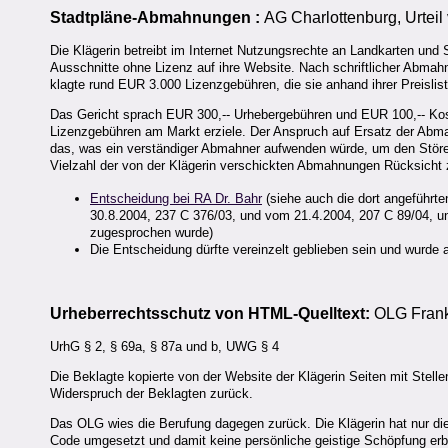
Stadtpläne-Abmahnungen :
AG Charlottenburg, Urtei
Die Klägerin betreibt im Internet Nutzungsrechte an Landkarten und 
Ausschnitte ohne Lizenz auf ihre Website. Nach schriftlicher Abmahnu
klagte rund EUR 3.000 Lizenzgebühren, die sie anhand ihrer Preisli
Das Gericht sprach EUR 300,-- Urhebergebühren und EUR 100,-- Kost
Lizenzgebühren am Markt erziele. Der Anspruch auf Ersatz der Abm
das, was ein verständiger Abmahner aufwenden würde, um den Störe
Vielzahl der von der Klägerin verschickten Abmahnungen Rücksich
Entscheidung bei RA Dr. Bahr
(siehe auch die dort angeführt
30.8.2004, 237 C 376/03, und vom 21.4.2004, 207 C 89/04, un
zugesprochen wurde)
Die Entscheidung dürfte vereinzelt geblieben sein und wurde a
Urheberrechtsschutz von HTML-Quelltext:
OLG Frankf
UrhG § 2, § 69a, § 87a und b, UWG § 4
Die Beklagte kopierte von der Website der Klägerin Seiten mit Stell
Widerspruch der Beklagten zurück.
Das OLG wies die Berufung dagegen zurück. Die Klägerin hat nur die 
Code umgesetzt und damit keine persönliche geistige Schöpfung erbr