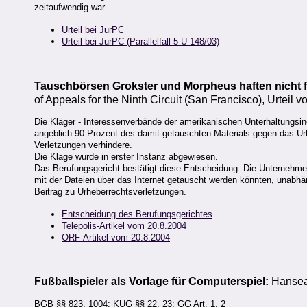
zeitaufwendig war.
Urteil bei JurPC
Urteil bei JurPC (Parallelfall 5 U 148/03)
Tauschbörsen Grokster und Morpheus haften nicht f
of Appeals for the Ninth Circuit (San Francisco), Urte
Die Kläger - Interessenverbände der amerikanischen Unterhaltungsind
angeblich 90 Prozent des damit getauschten Materials gegen das Urh
Verletzungen verhindere.
Die Klage wurde in erster Instanz abgewiesen.
Das Berufungsgericht bestätigt diese Entscheidung. Die Unternehmen
mit der Dateien über das Internet getauscht werden könnten, unabhän
Beitrag zu Urheberrechtsverletzungen.
Entscheidung des Berufungsgerichtes
Telepolis-Artikel vom 20.8.2004
ORF-Artikel vom 20.8.2004
Fußballspieler als Vorlage für Computerspiel:
Hansea
BGB §§ 823, 1004; KUG §§ 22, 23; GG Art. 1, 2