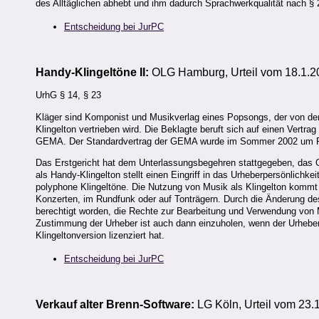
des Alltäglichen abhebt und ihm dadurch Sprachwerkqualität nach § 
Entscheidung bei JurPC
Handy-Klingeltöne II:
OLG Hamburg, Urteil vom 18.1.2
UrhG § 14, § 23
Kläger sind Komponist und Musikverlag eines Popsongs, der von der 
Klingelton vertrieben wird. Die Beklagte beruft sich auf einen Vertr
GEMA. Der Standardvertrag der GEMA wurde im Sommer 2002 um Ru
Das Erstgericht hat dem Unterlassungsbegehren stattgegeben, das O
als Handy-Klingelton stellt einen Eingriff in das Urheberpersönlich
polyphone Klingeltöne. Die Nutzung von Musik als Klingelton kommt
Konzerten, im Rundfunk oder auf Tonträgern. Durch die Änderung 
berechtigt worden, die Rechte zur Bearbeitung und Verwendung von
Zustimmung der Urheber ist auch dann einzuholen, wenn der Urheber
Klingeltonversion lizenziert hat.
Entscheidung bei JurPC
Verkauf alter Brenn-Software:
LG Köln, Urteil vom 23.