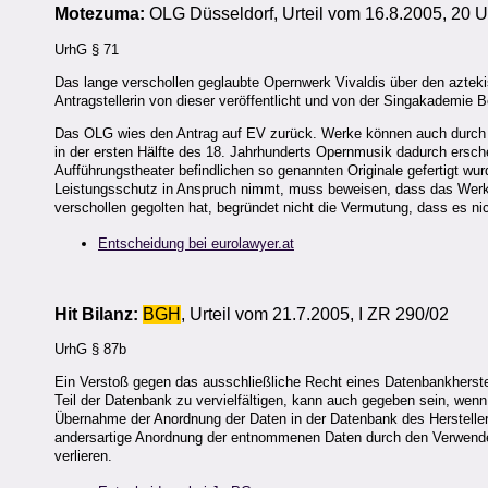
Motezuma:
OLG Düsseldorf, Urteil vom 16.8.2005, 20 
UrhG § 71
Das lange verschollen geglaubte Opernwerk Vivaldis über den aztek
Antragstellerin von dieser veröffentlicht und von der Singakademie B
Das OLG wies den Antrag auf EV zurück. Werke können auch durch die 
in der ersten Hälfte des 18. Jahrhunderts Opernmusik dadurch ersch
Aufführungstheater befindlichen so genannten Originale gefertigt 
Leistungsschutz in Anspruch nimmt, muss beweisen, dass das Werk z
verschollen gegolten hat, begründet nicht die Vermutung, dass es ni
Entscheidung bei eurolawyer.at
Hit Bilanz:
BGH
,
Urteil vom 21.7.2005, I ZR 290/02
UrhG § 87b
Ein Verstoß gegen das ausschließliche Recht eines Datenbankherste
Teil der Datenbank zu vervielfältigen, kann auch gegeben sein, w
Übernahme der Anordnung der Daten in der Datenbank des Hersteller
andersartige Anordnung der entnommenen Daten durch den Verwender h
verlieren.