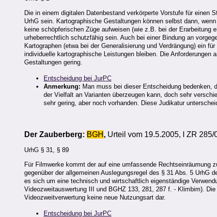
Die in einem digitalen Datenbestand verkörperte Vorstufe für einen 
UrhG sein. Kartographische Gestaltungen können selbst dann, wenn 
keine schöpferischen Züge aufweisen (wie z.B. bei der Erarbeitung 
urheberrechtlich schutzfähig sein. Auch bei einer Bindung an vorge
Kartographen (etwa bei der Generalisierung und Verdrängung) ein fü
individuelle kartographische Leistungen bleiben. Die Anforderungen a
Gestaltungen gering.
Entscheidung bei JurPC
Anmerkung:
Man muss bei dieser Entscheidung bedenken, da
der Vielfalt an Varianten überzeugen kann, doch sehr verschied
sehr gering, aber noch vorhanden. Diese Judikatur untersche
Der Zauberberg:
BGH
,
Urteil vom 19.5.2005, I ZR 285/
UrhG § 31, § 89
Für Filmwerke kommt der auf eine umfassende Rechtseinräumung zug
gegenüber der allgemeinen Auslegungsregel des § 31 Abs. 5 UrhG de
es sich um eine technisch und wirtschaftlich eigenständige Verwen
Videozweitauswertung III und BGHZ 133, 281, 287 f. - Klimbim). Die
Videozweitverwertung keine neue Nutzungsart dar.
Entscheidung bei JurPC