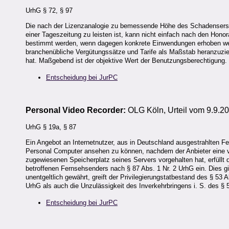
UrhG § 72, § 97
Die nach der Lizenzanalogie zu bemessende Höhe des Schadensersatzes
einer Tageszeitung zu leisten ist, kann nicht einfach nach den Ho
bestimmt werden, wenn dagegen konkrete Einwendungen erhoben wer
branchenübliche Vergütungssätze und Tarife als Maßstab heranzuzi
hat. Maßgebend ist der objektive Wert der Benutzungsberechtigung.
Entscheidung bei JurPC
Personal Video Recorder:
OLG Köln, Urteil vom 9.9.20
UrhG § 19a, § 87
Ein Angebot an Internetnutzer, aus in Deutschland ausgestrahlten
Personal Computer ansehen zu können, nachdem der Anbieter eine vo
zugewiesenen Speicherplatz seines Servers vorgehalten hat, erfüllt d
betroffenen Fernsehsenders nach § 87 Abs. 1 Nr. 2 UrhG ein. Dies gil
unentgeltlich gewährt, greift der Privilegierungstatbestand des § 53
UrhG als auch die Unzulässigkeit des Inverkehrbringens i. S. des § 
Entscheidung bei JurPC