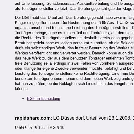
auf Unterlassung, Schadensersatz, Auskunftserteilung und Herausgab
als Tonträgerhersteller verletzt. Das Berufungsgericht gab der Klage s
Der BGH hebt das Urteil auf. Das Berufungsgericht habe zwar im Er
Kläger eingegriffen haben. Die Bestimmung des § 85 Abs. 1 UrhG schü
organisatorische und technische Leistung des Tonträgerherstellers. 
Tonträger erbringe, gebe es keinen Teil des Tonträgers, auf den nicht
die Rechte des Tonträgerherstellers sei deshalb bereits dann gege
Berufungsgericht habe es jedoch versäumt zu prüfen, ob die Beklag
dürfe ein selbständiges Werk, das in freier Benutzung des Werkes 
Werkes veröffentlicht und verwertet werden. Danach könne auch die
das neue Werk zu der aus dem benutzten Tonträger entlehnten Tonfo
freie Benutzung sei allerdings in zwei Fällen von vornherein ausges
oder Klänge für eigene Zwecke verwenden möchte, befähigt und befu
Leistung des Tonträgerherstellers keine Rechtfertigung. Eine freie 
benutzten Tonträger entnommenen und dem neuen Werk zugrunde gel
hat nun zu prüfen, ob die Beklagten sich hinsichtlich des Eingriffs i
können.
BGH-Entscheidung
rapidshare.com:
LG Düsseldorf, Urteil vom 23.1.2008,
UrhG § 97, § 19a, TMG § 10