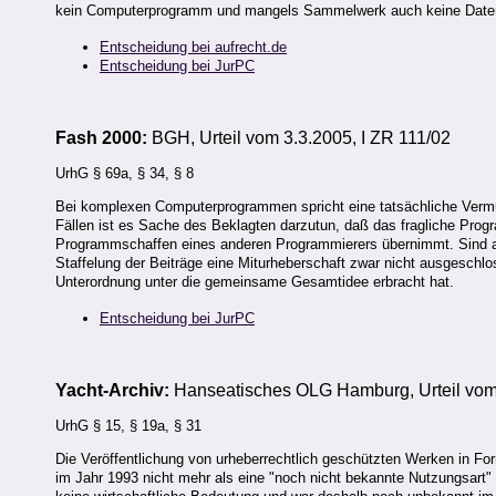
kein Computerprogramm und mangels Sammelwerk auch keine Datenb
Entscheidung bei aufrecht.de
Entscheidung bei JurPC
Fash 2000:
BGH, Urteil vom 3.3.2005, I ZR 111/02
UrhG § 69a, § 34, § 8
Bei komplexen Computerprogrammen spricht eine tatsächliche Vermutu
Fällen ist es Sache des Beklagten darzutun, daß das fragliche Progr
Programmschaffen eines anderen Programmierers übernimmt. Sind an d
Staffelung der Beiträge eine Miturheberschaft zwar nicht ausgeschlos
Unterordnung unter die gemeinsame Gesamtidee erbracht hat.
Entscheidung bei JurPC
Yacht-Archiv:
Hanseatisches OLG Hamburg, Urteil vom
UrhG § 15, § 19a, § 31
Die Veröffentlichung von urheberrechtlich geschützten Werken in Form 
im Jahr 1993 nicht mehr als eine "noch nicht bekannte Nutzungsart"