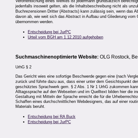
Veröffentlichung eines Werkes ist jedermann grundsätzlich berechtig
jedenfalls insoweit gelten, als die Inhaltsbeschreibung nicht als un
Buchrezensionen Dritter (Abstracts) kann zulässig sein, wenn das Ab
davon ab, wie weit sich das Abstract in Aufbau und Gliederung vom
übernommen werden.
Entscheidung bei JurPC
Urteil vom BGH am 1.12.2010 aufgehoben
Suchmaschinenoptimierte Website:
OLG Rostock, Be
UrhG § 2
Das Gericht wies eine sofortige Beschwerde gegen eine (nach Vergl
zurück und führte dazu aus, dass einer unter dem Gesichtspunkt de
geschütztes Sprachwerk gem. § 2 Abs. 1 Nr 1 UrhG zukommen kan
Alltagssprache auf den Webseiten und im Quelltext bilden hier die ind
Gestaltung mit Mitteln der Sprache erreicht die für die Urheberrecht
Schaffen eines durchschnittlichen Webdesigners, das auf einer r
Materials beruht.
Entscheidung bei RA Buck
Entscheidung bei JurPC