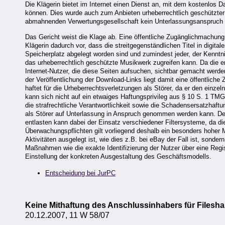
Die Klägerin bietet im Internet einen Dienst an, mit dem kostenlos
können. Dies wurde auch zum Anbieten urheberrechtlich geschützter 
abmahnenden Verwertungsgesellschaft kein Unterlassungsanspruch 
Das Gericht weist die Klage ab. Eine öffentliche Zugänglichmachun
Klägerin dadurch vor, dass die streitgegenständlichen Titel in digita
Speicherplatz abgelegt worden sind und zumindest jeder, der Kenntni
das urheberrechtlich geschützte Musikwerk zugreifen kann. Da die 
Internet-Nutzer, die diese Seiten aufsuchen, sichtbar gemacht werd
der Veröffentlichung der Download-Links liegt damit eine öffentlic
haftet für die Urheberrechtsverletzungen als Störer, da er den einzeln
kann sich nicht auf ein etwaiges Haftungsprivileg aus § 10 S. 1 TMG 
die strafrechtliche Verantwortlichkeit sowie die Schadensersatzhaf
als Störer auf Unterlassung in Anspruch genommen werden kann. Der
entlasten kann dabei der Einsatz verschiedener Filtersysteme, da di
Überwachungspflichten gilt vorliegend deshalb ein besonders hoher 
Aktivitäten ausgelegt ist, wie dies z.B. bei eBay der Fall ist, sonde
Maßnahmen wie die exakte Identifizierung der Nutzer über eine Regis
Einstellung der konkreten Ausgestaltung des Geschäftsmodells.
Entscheidung bei JurPC
Keine Mithaftung des Anschlussinhabers für Filesh
20.12.2007, 11 W 58/07