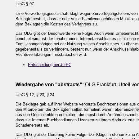
UrhG § 97
Eine Verwertungsgesellschaft klagt wegen Zurverfügungstellens von
Beklagte bestritt, dass er oder seine Familienangehörigen Musik an
dem Beklagten die Kosten des Verfahrens zu.
Das OLG gibt der Beschwerde keine Folge. Auch wenn Urheberrechts
berichtet wird, ist der Inhaber eines Internetanschlusses nicht ohne 
Familienangehörigen bei der Nutzung seines Anschlusses zu überwac
gegebenenfalls zu verhindern, besteht nur, wenn der Anschlussinhab
Rechtsverletzungen missbrauchen wird.
Entscheidung bei JurPC
Wiedergabe von "abstracts":
OLG Frankfurt, Urteil vo
UrhG § 12, § 23, § 24
Die Beklagte gab auf ihrer Website verkürzte Buchrezensionen aus 
den Mitarbeitern der Beklagten selbst formuliert waren, aber einze
aus den Originalkritiken enthielten, die meist durch Anführungszeic
dass sie Internet-Buchhandlungen Lizenzen zu ihrem Abdruck erteilte
Schadenersatz ab.
Das OLG gibt der Berufung keine Folge. Der Klägerin stehen keine 