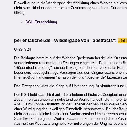
Einweilligung in die Wiedergabe der Abbildung eines Werkes als Vor
nicht vom Urheber oder mit seiner Zustimmung von einem Dritten ins 
69/08).
BGH-Entscheidung
perlentaucher.de - Wiedergabe von "abstracts":
BG
UrhG § 24
Die Beklagte betreibt auf der Website "perlentaucher.de" ein Kult
verschiedenen renommierten Zeitungen eingestellt. Dazu gehören Buc
"Süddeutsche Zeitung", die die Beklagte in deutlich verkürzter Form 
besonders aussagekräftige Passagen aus den Originalrezensionen, d
Internet-Buchhandlungen "amazon.de" und "buecher.de" Lizenzen z
Das Erstgericht wies die Klage auf Unterlassung, Auskunfterteilun
Der BGH hebt das Urteil auf. Die urheberrechtliche Zulässigkeit eine
Zusammenfassungen um selbständige Werke handelt, die in freier B
Abs. 1 UrhG ohne Zustimmung der Urheber der benutzen Werke verwer
einer Würdigung des jeweiligen Einzelfalls beantworten. Bei der Beurt
nicht der gedankliche Inhalt einer Buchrezension Urheberrechtsschutz
Schriftwerks in eigenen Worten zusammenzufassen und diese Zusam
Ausmaß die Abstracts originelle Formulierungen der Originalrezens