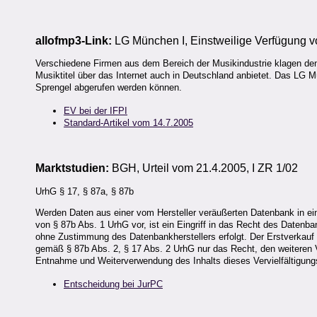
allofmp3-Link:
LG München I, Einstweilige Verfügung 
Verschiedene Firmen aus dem Bereich der Musikindustrie klagen den
Musiktitel über das Internet auch in Deutschland anbietet. Das LG M
Sprengel abgerufen werden können.
EV bei der IFPI
Standard-Artikel vom 14.7.2005
Marktstudien:
BGH, Urteil vom 21.4.2005, I ZR 1/02
UrhG § 17, § 87a, § 87b
Werden Daten aus einer vom Hersteller veräußerten Datenbank in eine
von § 87b Abs. 1 UrhG vor, ist ein Eingriff in das Recht des Datenba
ohne Zustimmung des Datenbankherstellers erfolgt. Der Erstverkauf 
gemäß § 87b Abs. 2, § 17 Abs. 2 UrhG nur das Recht, den weiteren Ver
Entnahme und Weiterverwendung des Inhalts dieses Vervielfältigung
Entscheidung bei JurPC