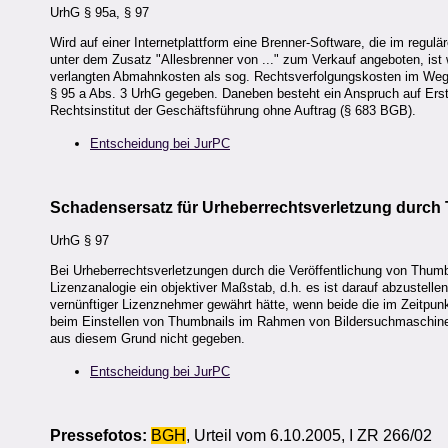
UrhG § 95a, § 97
Wird auf einer Internetplattform eine Brenner-Software, die im regulä
unter dem Zusatz "Allesbrenner von ..." zum Verkauf angeboten, ist
verlangten Abmahnkosten als sog. Rechtsverfolgungskosten im Weg
§ 95 a Abs. 3 UrhG gegeben. Daneben besteht ein Anspruch auf Ers
Rechtsinstitut der Geschäftsführung ohne Auftrag (§ 683 BGB).
Entscheidung bei JurPC
Schadensersatz für Urheberrechtsverletzung durch
UrhG § 97
Bei Urheberrechtsverletzungen durch die Veröffentlichung von Thumb
Lizenzanalogie ein objektiver Maßstab, d.h. es ist darauf abzustelle
vernünftiger Lizenznehmer gewährt hätte, wenn beide die im Zeitpun
beim Einstellen von Thumbnails im Rahmen von Bildersuchmaschinen 
aus diesem Grund nicht gegeben.
Entscheidung bei JurPC
Pressefotos:
BGH
, Urteil vom 6.10.2005, I ZR 266/02