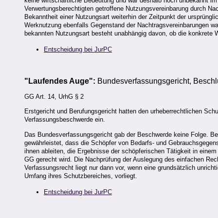
keine wirtschaftliche Bedeutung und war deshalb noch unbekannt im
Verwertungsberechtigten getroffene Nutzungsvereinbarung durch Nach
Bekanntheit einer Nutzungsart weiterhin der Zeitpunkt der ursprüng
Werknutzung ebenfalls Gegenstand der Nachtragsvereinbarungen war
bekannten Nutzungsart besteht unabhängig davon, ob die konkrete Werk
Entscheidung bei JurPC
"Laufendes Auge":
Bundesverfassungsgericht, Beschl
GG Art. 14, UrhG § 2
Erstgericht und Berufungsgericht hatten den urheberrechtlichen Schu
Verfassungsbeschwerde ein.
Das Bundesverfassungsgericht gab der Beschwerde keine Folge. Bei d
gewährleistet, dass die Schöpfer von Bedarfs- und Gebrauchsgegens
ihnen ableiten, die Ergebnisse der schöpferischen Tätigkeit in ein
GG gerecht wird. Die Nachprüfung der Auslegung des einfachen Rech
Verfassungsrecht liegt nur dann vor, wenn eine grundsätzlich unri
Umfang ihres Schutzbereiches, vorliegt.
Entscheidung bei JurPC