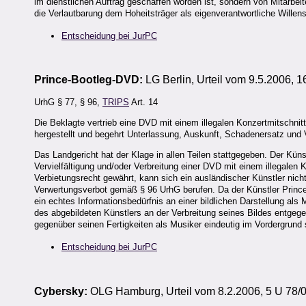
im dienstlichen Auftrag geschaffen worden ist, sondern von Mitarbei
die Verlautbarung dem Hoheitsträger als eigenverantwortliche Wille
Entscheidung bei JurPC
Prince-Bootleg-DVD:
LG Berlin, Urteil vom 9.5.2006, 
UrhG § 77, § 96,
TRIPS
Art. 14
Die Beklagte vertrieb eine DVD mit einem illegalen Konzertmitschni
hergestellt und begehrt Unterlassung, Auskunft, Schadenersatz und 
Das Landgericht hat der Klage in allen Teilen stattgegeben. Der Kün
Vervielfältigung und/oder Verbreitung einer DVD mit einem illegalen 
Verbietungsrecht gewährt, kann sich ein ausländischer Künstler nicht
Verwertungsverbot gemäß § 96 UrhG berufen. Da der Künstler Prince e
ein echtes Informationsbedürfnis an einer bildlichen Darstellung als 
des abgebildeten Künstlers an der Verbreitung seines Bildes entgeg
gegenüber seinen Fertigkeiten als Musiker eindeutig im Vordergrund 
Entscheidung bei JurPC
Cybersky:
OLG Hamburg, Urteil vom 8.2.2006, 5 U 78/