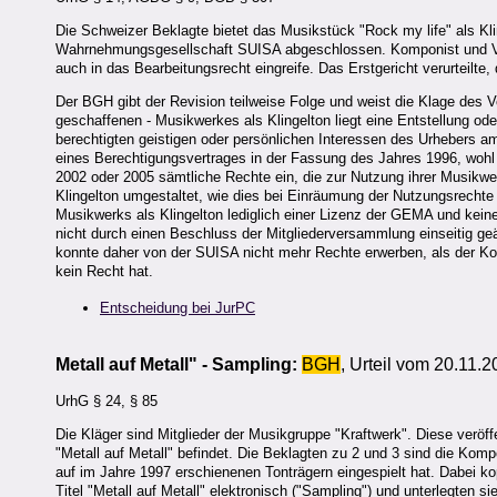
Die Schweizer Beklagte bietet das Musikstück "Rock my life" als Kl
Wahrnehmungsgesellschaft SUISA abgeschlossen. Komponist und Verl
auch in das Bearbeitungsrecht eingreife. Das Erstgericht verurteilte,
Der BGH gibt der Revision teilweise Folge und weist die Klage des 
geschaffenen - Musikwerkes als Klingelton liegt eine Entstellung ode
berechtigten geistigen oder persönlichen Interessen des Urhebers
eines Berechtigungsvertrages in der Fassung des Jahres 1996, wohl
2002 oder 2005 sämtliche Rechte ein, die zur Nutzung ihrer Musikwer
Klingelton umgestaltet, wie dies bei Einräumung der Nutzungsrechte 
Musikwerks als Klingelton lediglich einer Lizenz der GEMA und kein
nicht durch einen Beschluss der Mitgliederversammlung einseitig ge
konnte daher von der SUISA nicht mehr Rechte erwerben, als der Ko
kein Recht hat.
Entscheidung bei JurPC
Metall auf Metall" - Sampling:
BGH
, Urteil vom 20.11.2
UrhG § 24, § 85
Die Kläger sind Mitglieder der Musikgruppe "Kraftwerk". Diese veröf
"Metall auf Metall" befindet. Die Beklagten zu 2 und 3 sind die Komp
auf im Jahre 1997 erschienenen Tonträgern eingespielt hat. Dabei
Titel "Metall auf Metall" elektronisch ("Sampling") und unterlegten s