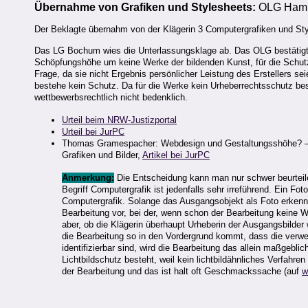
Übernahme von Grafiken und Stylesheets:
OLG Hamm,
Der Beklagte übernahm von der Klägerin 3 Computergrafiken und Styl
Das LG Bochum wies die Unterlassungsklage ab. Das OLG bestätigt
Schöpfungshöhe um keine Werke der bildenden Kunst, für die Schut
Frage, da sie nicht Ergebnis persönlicher Leistung des Erstellers 
bestehe kein Schutz. Da für die Werke kein Urheberrechtsschutz be
wettbewerbsrechtlich nicht bedenklich.
Urteil beim NRW-Justizportal
Urteil bei JurPC
Thomas Gramespacher: Webdesign und Gestaltungsshöhe? – Zu
Grafiken und Bilder,
Artikel bei JurPC
Anmerkung:
Die Entscheidung kann man nur schwer beurteile
Begriff Computergrafik ist jedenfalls sehr irreführend. Ein F
Computergrafik. Solange das Ausgangsobjekt als Foto erkennb
Bearbeitung vor, bei der, wenn schon der Bearbeitung keine We
aber, ob die Klägerin überhaupt Urheberin der Ausgangsbilder w
die Bearbeitung so in den Vordergrund kommt, dass die verwend
identifizierbar sind, wird die Bearbeitung das allein maßgeblic
Lichtbildschutz besteht, weil kein lichtbildähnliches Verfahr
der Bearbeitung und das ist halt oft Geschmackssache (auf
w