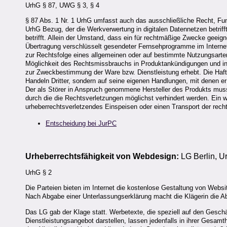
UrhG § 87, UWG § 3, § 4
§ 87 Abs. 1 Nr. 1 UrhG umfasst auch das ausschließliche Recht, Fu
UrhG Bezug, der die Werkverwertung in digitalen Datennetzen betri
betrifft. Allein der Umstand, dass ein für rechtmäßige Zwecke geeign
Übertragung verschlüsselt gesendeter Fernsehprogramme im Internet
zur Rechtsfolge eines allgemeinen oder auf bestimmte Nutzungsarten
Möglichkeit des Rechtsmissbrauchs in Produktankündigungen und in 
zur Zweckbestimmung der Ware bzw. Dienstleistung erhebt. Die Haft
Handeln Dritter, sondern auf seine eigenen Handlungen, mit denen er
Der als Störer in Anspruch genommene Hersteller des Produkts mus
durch die die Rechtsverletzungen möglichst verhindert werden. Ein
urheberrechtsverletzendes Einspeisen oder einen Transport der rec
Entscheidung bei JurPC
Urheberrechtsfähigkeit von Webdesign:
LG Berlin, U
UrhG § 2
Die Parteien bieten im Internet die kostenlose Gestaltung von Websi
Nach Abgabe einer Unterlassungserklärung macht die Klägerin die 
Das LG gab der Klage statt. Werbetexte, die speziell auf den Gesc
Dienstleistungsangebot darstellen, lassen jedenfalls in ihrer Gesamt