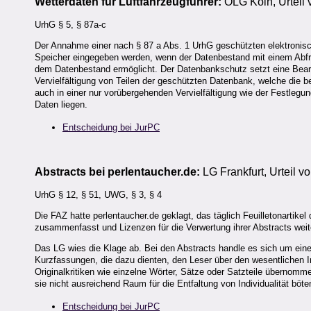
Wetterdaten für Luftfahrzeugführer:
OLG Köln, Urteil
UrhG § 5, § 87a-c
Der Annahme einer nach § 87 a Abs. 1 UrhG geschützten elektronisc
Speicher eingegeben werden, wenn der Datenbestand mit einem Abfr
dem Datenbestand ermöglicht. Der Datenbankschutz setzt eine Bear
Vervielfältigung von Teilen der geschützten Datenbank, welche die b
auch in einer nur vorübergehenden Vervielfältigung wie der Festleg
Daten liegen.
Entscheidung bei JurPC
Abstracts bei perlentaucher.de:
LG Frankfurt, Urteil 
UrhG § 12, § 51, UWG, § 3, § 4
Die FAZ hatte perlentaucher.de geklagt, das täglich Feuilletonartik
zusammenfasst und Lizenzen für die Verwertung ihrer Abstracts weit
Das LG wies die Klage ab. Bei den Abstracts handle es sich um eine
Kurzfassungen, die dazu dienten, den Leser über den wesentlichen Inh
Originalkritiken wie einzelne Wörter, Sätze oder Satzteile übernomm
sie nicht ausreichend Raum für die Entfaltung von Individualität böten
Entscheidung bei JurPC