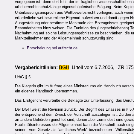
vorgegeben ist, denn dort fehlt der im fraglichen wissenschaftliche
urheberrechtsschutzfähige eigenschöpferische Prägung. Beim Kopier
Unterlassungsanspruch aus Wettbewerbsrecht vorliegen, auch wenn e
erforderliche wettbewerbliche Eigenart aufweisen und damit gegen N
Ausgestaltung oder bestimmte Merkmale des Erzeugnisses geeignet s
Besonderheiten hinzuweisen. Die Funktion des (ungeschriebenen) Ta
Nachahmung auf solche Leistungsergebnisse zu beschränken, die unt
Marktteilnehmer und der Allgemeinheit schutzwürdig sind.
Entscheidung bei aufrecht.de
Vergaberichtlinien:
BGH
, Urteil vom 6.7.2006, I ZR 17
UrhG § 5
Die Klägerin gibt im Auftrag eines Ministeriums ein Handbuch versc
ein eigenes Handbuch übernommen.
Das Erstgericht verurteilte die Beklagte zur Unterlassung, das Beruf
Der BGH weist die Revision zurück. Der Begriff des Erlasses in § 5 A
der entsprechend dem Zweck der Vorschrift auszulegen ist. Zu den 
an andere Behörden gerichtet sind, denen aber zumindest eine ge
Publizitätsinteresses der Allgemeinheit kann die Vorschrift auch ein
seiner - vom Gesetz als "amtliches Werk" bezeichneten - Willensäuß