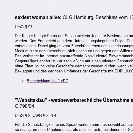
sexiest woman alive:
OLG Hamburg, Beschluss vom 13
UrhG § 97
Der Kläger fertigte Fotos der Schauspielerin Jeanette Biedermann an
wurden. Das Erstgericht gab dem Unterlassungsbegehren Folge. Das
entscheiden. Dabei ging es vom Zurechtbestehen des Unterlassungsa
Medium nicht dazu berechtigt, sich unerlaubt und gegen den Willen 
Das verbreitet im Internet anzutreffende (konkludente) Einverständni
Gegenteiliges erklärt ist - ausschließlich auf einen privaten Gebrau
ohne Einwilligung keine Geschäfte gemacht werden dürfen, wenn kein
Beklagten und des geringen Umfanges der Geschäfte mit EUR 10.00
Entscheidung bei JurPC
"Websiteklau" - wettbewerbsrechtliche Übernahme 
O 798/04
UrhG § 2, UWG § 3, § 4
Für die Schutzfähigkeit eines Sprachwerks kommt es sowohl auf sein
so erlangt es eher Urheberschutz als solche Texte, bei denen der S