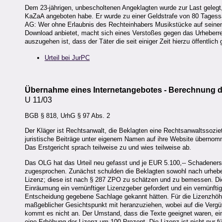
Dem 23-jährigen, unbescholtenen Angeklagten wurde zur Last gelegt
KaZaA angeboten habe. Er wurde zu einer Geldstrafe von 80 Tagessät
AG: Wer ohne Erlaubnis des Rechteinhabers Musikstücke auf seinen
Download anbietet, macht sich eines Verstoßes gegen das Urheberrec
auszugehen ist, dass der Täter die seit einiger Zeit hierzu öffentli
Urteil bei JurPC
Übernahme eines Internetangebotes - Berechnung 
U 11/03
BGB § 818, UrhG § 97 Abs. 2
Der Kläger ist Rechtsanwalt, die Beklagten eine Rechtsanwaltssoz
juristische Beiträge unter eigenem Namen auf ihre Website überno
Das Erstgericht sprach teilweise zu und wies teilweise ab.
Das OLG hat das Urteil neu gefasst und je EUR 5.100,-- Schadenersa
zugesprochen. Zunächst schulden die Beklagten sowohl nach urheberr
Lizenz; diese ist nach § 287 ZPO zu schätzen und zu bemessen. Die 
Einräumung ein vernünftiger Lizenzgeber gefordert und ein vernünfti
Entscheidung gegebene Sachlage gekannt hätten. Für die Lizenzhöhe 
maßgeblicher Gesichtspunkt mit heranzuziehen, wobei auf die Verg
kommt es nicht an. Der Umstand, dass die Texte geeignet waren, eine
eine Erhöhung der Lizenz um 100 Prozent. Die Lizenz ist nicht nur