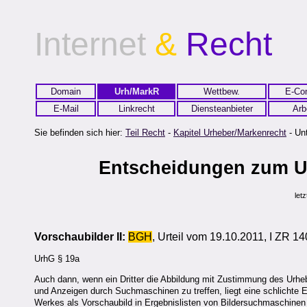
Internet
&
Recht
Domain
Urh/MarkR
Wettbew.
E-Co
E-Mail
Linkrecht
Diensteanbieter
Arb
Sie befinden sich hier:
Teil Recht
-
Kapitel Urheber/Markenrecht
- Unt
Entscheidungen zum Ur
let
Vorschaubilder II:
BGH
, Urteil vom 19.10.2011, I ZR 1
UrhG § 19a
Auch dann, wenn ein Dritter die Abbildung mit Zustimmung des Urhebe
und Anzeigen durch Suchmaschinen zu treffen, liegt eine schlichte E
Werkes als Vorschaubild in Ergebnislisten von Bildersuchmaschinen 