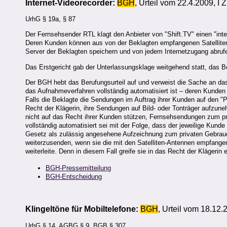
Internet-Videorecorder:
BGH
, Urteil vom 22.4.2009, I
UrhG § 19a, § 87
Der Fernsehsender RTL klagt den Anbieter von "Shift.TV" einen "in
Deren Kunden können aus von der Beklagten empfangenen Satellit
Server der Beklagten speichern und von jedem Internetzugang abruf
Das Erstgericht gab der Unterlassungsklage weitgehend statt, das Be
Der BGH hebt das Berufungsurteil auf und verweist die Sache an das 
das Aufnahmeverfahren vollständig automatisiert ist – deren Kunden
Falls die Beklagte die Sendungen im Auftrag ihrer Kunden auf den "
Recht der Klägerin, ihre Sendungen auf Bild- oder Tonträger aufzuneh
nicht auf das Recht ihrer Kunden stützen, Fernsehsendungen zum p
vollständig automatisiert sei mit der Folge, dass der jeweilige Kund
Gesetz als zulässig angesehene Aufzeichnung zum privaten Gebrauch
weiterzusenden, wenn sie die mit den Satelliten-Antennen empfange
weiterleite. Denn in diesem Fall greife sie in das Recht der Klägerin
BGH-Pressemitteilung
BGH-Entscheidung
Klingeltöne für Mobiltelefone:
BGH
, Urteil vom 18.12.
UrhG § 14, AGBG § 9, BGB § 307