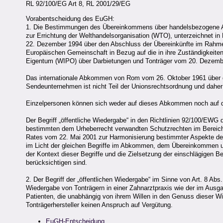
RL 92/100/EG Art 8, RL 2001/29/EG
Vorabentscheidung des EuGH:
1. Die Bestimmungen des Übereinkommens über handelsbezogene A
zur Errichtung der Welthandelsorganisation (WTO), unterzeichnet 
22. Dezember 1994 über den Abschluss der Übereinkünfte im Rahme
Europäischen Gemeinschaft in Bezug auf die in ihre Zuständigkeiten f
Eigentum (WIPO) über Darbietungen und Tonträger vom 20. Dezember
Das internationale Abkommen von Rom vom 26. Oktober 1961 über de
Sendeunternehmen ist nicht Teil der Unionsrechtsordnung und daher i
Einzelpersonen können sich weder auf dieses Abkommen noch auf d
Der Begriff „öffentliche Wiedergabe“ in den Richtlinien 92/100/EW
bestimmten dem Urheberrecht verwandten Schutzrechten im Bereic
Rates vom 22. Mai 2001 zur Harmonisierung bestimmter Aspekte des 
im Licht der gleichen Begriffe im Abkommen, dem Übereinkommen un
der Kontext dieser Begriffe und die Zielsetzung der einschlägigen
berücksichtigen sind.
2. Der Begriff der „öffentlichen Wiedergabe“ im Sinne von Art. 8 Abs.
Wiedergabe von Tonträgern in einer Zahnarztpraxis wie der im Ausg
Patienten, die unabhängig von ihrem Willen in den Genuss dieser Wi
Tonträgerhersteller keinen Anspruch auf Vergütung.
EuGH-Entscheidung