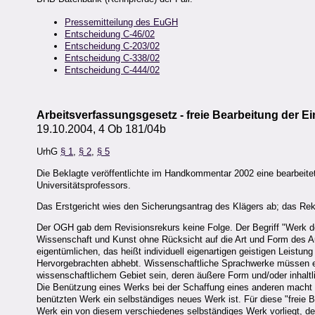
Pressemitteilung des EuGH
Entscheidung C-46/02
Entscheidung C-203/02
Entscheidung C-338/02
Entscheidung C-444/02
Arbeitsverfassungsgesetz - freie Bearbeitung der 
19.10.2004, 4 Ob 181/04b
UrhG
§ 1
,
§ 2
,
§ 5
Die Beklagte veröffentlichte im Handkommentar 2002 eine bearbeite
Universitätsprofessors.
Das Erstgericht wies den Sicherungsantrag des Klägers ab; das Reku
Der OGH gab dem Revisionsrekurs keine Folge. Der Begriff "Werk der
Wissenschaft und Kunst ohne Rücksicht auf die Art und Form des Aus
eigentümlichen, das heißt individuell eigenartigen geistigen Leistun
Hervorgebrachten abhebt. Wissenschaftliche Sprachwerke müssen ei
wissenschaftlichem Gebiet sein, deren äußere Form und/oder inhaltl
Die Benützung eines Werks bei der Schaffung eines anderen mach
benützten Werk ein selbständiges neues Werk ist. Für diese "frei
Werk ein von diesem verschiedenes selbständiges Werk vorliegt, dem