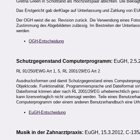
Gretna Green in Schottland als Hochzeitspaar ablichten. Die Beklagt
Das Erstgericht gab derKlage auf Unterlassung und Zahlung von EUR 
Der OGH weist die ao. Revision zurück. Die Verwendung eines Fotos
Zustimmung des Abgebildeten zulässig. Im Bestreiten der Unterlassu
werden.
OGH-Entscheidung
Schutzgegenstand Computerprogramm:
EuGH, 2.5.2
RL 91/250/EWG Art 1, 5, RL 2001/29/EG Art 2
Ausdrucksformen und damit Schutzgegenstand eines Computerprog
Objektcode. Funktionalität, Programmiersprache und Dateiformat 
Dateiformat können aber nach RL 2001/29/EG urheberrechtlich gesc
kann lizenvertraglich nicht untersagt werden. Teile eines Benutzer
Computerprogramm oder einem anderen Benutzerhandbuch eine Urheb
EuGH-Entscheidung
Musik in der Zahnarztpraxis:
EuGH, 15.3.2012, C-135/1