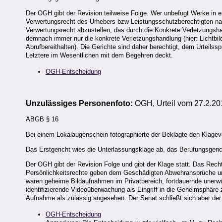
Der OGH gibt der Revision teilweise Folge. Wer unbefugt Werke in ein
Verwertungsrecht des Urhebers bzw Leistungsschutzberechtigten nach
Verwertungsrecht abzustellen, das durch die Konkrete Verletzungsha
demnach immer nur die konkrete Verletzungshandlung (hier: Lichtbil
Abrufbereithalten). Die Gerichte sind daher berechtigt, dem Urteil
Letztere im Wesentlichen mit dem Begehren deckt.
OGH-Entscheidung
Unzulässiges Personenfoto:
OGH, Urteil vom 27.2.201
ABGB § 16
Bei einem Lokalaugenschein fotographierte der Beklagte den Klagever
Das Erstgericht wies die Unterlassungsklage ab, das Berufungsgeric
Der OGH gibt der Revision Folge und gibt der Klage statt. Das Rech
Persönlichkeitsrechte geben dem Geschädigten Abwehransprüche un
waren geheime Bildaufnahmen im Privatbereich, fortdauernde uner
identifizierende Videoüberwachung als Eingriff in die Geheimsphäre z
Aufnahme als zulässig angesehen. Der Senat schließt sich aber der
OGH-Entscheidung