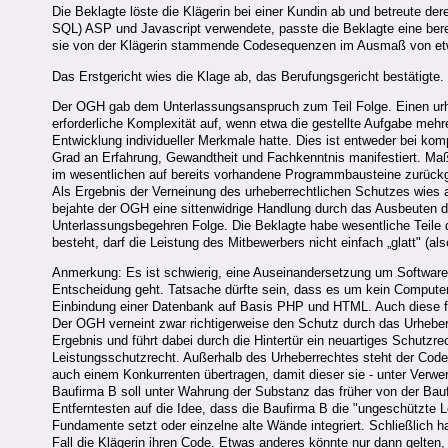
Die Beklagte löste die Klägerin bei einer Kundin ab und betreute de
SQL) ASP und Javascript verwendete, passte die Beklagte eine ber
sie von der Klägerin stammende Codesequenzen im Ausmaß von etw
Das Erstgericht wies die Klage ab, das Berufungsgericht bestätigte.
Der OGH gab dem Unterlassungsanspruch zum Teil Folge. Einen urh
erforderliche Komplexität auf, wenn etwa die gestellte Aufgabe meh
Entwicklung individueller Merkmale hatte. Dies ist entweder bei 
Grad an Erfahrung, Gewandtheit und Fachkenntnis manifestiert. Maß
im wesentlichen auf bereits vorhandene Programmbausteine zurückgr
Als Ergebnis der Verneinung des urheberrechtlichen Schutzes wies
bejahte der OGH eine sittenwidrige Handlung durch das Ausbeuten d
Unterlassungsbegehren Folge. Die Beklagte habe wesentliche Teile
besteht, darf die Leistung des Mitbewerbers nicht einfach „glatt" 
Anmerkung: Es ist schwierig, eine Auseinandersetzung um Software
Entscheidung geht. Tatsache dürfte sein, dass es um kein Compute
Einbindung einer Datenbank auf Basis PHP und HTML. Auch diese fa
Der OGH verneint zwar richtigerweise den Schutz durch das Urheber
Ergebnis und führt dabei durch die Hintertür ein neuartiges Schutz
Leistungsschutzrecht. Außerhalb des Urheberrechtes steht der Cod
auch einem Konkurrenten übertragen, damit dieser sie - unter Verwer
Baufirma B soll unter Wahrung der Substanz das früher von der Ba
Entferntesten auf die Idee, dass die Baufirma B die "ungeschützte Le
Fundamente setzt oder einzelne alte Wände integriert. Schließlich h
Fall die Klägerin ihren Code. Etwas anderes könnte nur dann gelte