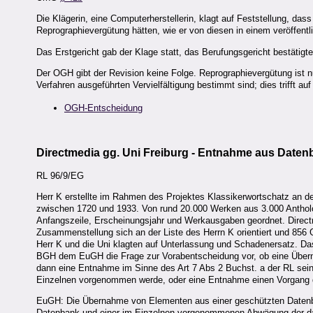
Die Klägerin, eine Computerherstellerin, klagt auf Feststellung, da
Reprographievergütung hätten, wie er von diesen in einem veröffentli
Das Erstgericht gab der Klage statt, das Berufungsgericht bestätigte
Der OGH gibt der Revision keine Folge. Reprographievergütung ist nur
Verfahren ausgeführten Vervielfältigung bestimmt sind; dies trifft au
OGH-Entscheidung
Directmedia gg. Uni Freiburg - Entnahme aus Date
RL 96/9/EG
Herr K erstellte im Rahmen des Projektes Klassikerwortschatz an de
zwischen 1720 und 1933. Von rund 20.000 Werken aus 3.000 Antholog
Anfangszeile, Erscheinungsjahr und Werkausgaben geordnet. Direct
Zusammenstellung sich an der Liste des Herrn K orientiert und 856 
Herr K und die Uni klagten auf Unterlassung und Schadenersatz. Das
BGH dem EuGH die Frage zur Vorabentscheidung vor, ob eine Über
dann eine Entnahme im Sinne des Art 7 Abs 2 Buchst. a der RL sei
Einzelnen vorgenommen werde, oder eine Entnahme einen Vorgang 
EuGH: Die Übernahme von Elementen aus einer geschützten Datenban
Datenbank und einer im Einzelnen vorgenommenen Abwägung der dari