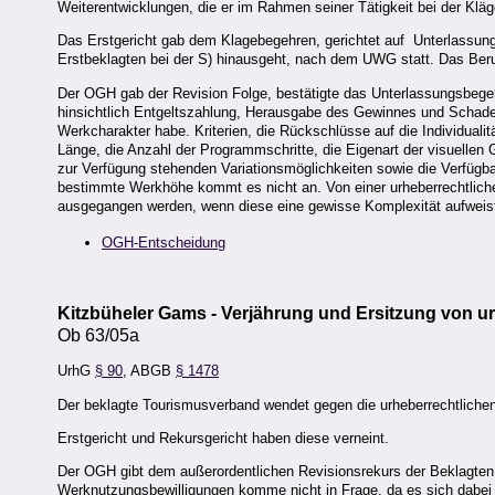
Weiterentwicklungen, die er im Rahmen seiner Tätigkeit bei der Kläg
Das Erstgericht gab dem Klagebegehren, gerichtet auf Unterlassun
Erstbeklagten bei der S) hinausgeht, nach dem UWG statt. Das Beru
Der OGH gab der Revision Folge, bestätigte das Unterlassungsbegeh
hinsichtlich Entgeltszahlung, Herausgabe des Gewinnes und Schade
Werkcharakter habe. Kriterien, die Rückschlüsse auf die Individual
Länge, die Anzahl der Programmschritte, die Eigenart der visuellen 
zur Verfügung stehenden Variationsmöglichkeiten sowie die Verfügb
bestimmte Werkhöhe kommt es nicht an. Von einer urheberrechtlic
ausgegangen werden, wenn diese eine gewisse Komplexität aufweis
OGH-Entscheidung
Kitzbüheler Gams - Verjährung und Ersitzung von 
Ob 63/05a
UrhG
§ 90
, ABGB
§ 1478
Der beklagte Tourismusverband wendet gegen die urheberrechtlichen
Erstgericht und Rekursgericht haben diese verneint.
Der OGH gibt dem außerordentlichen Revisionsrekurs der Beklagten 
Werknutzungsbewilligungen komme nicht in Frage, da es sich dabei 