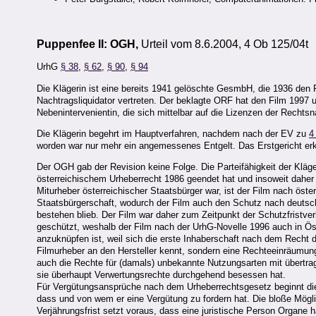
Puppenfee II: OGH,
Urteil vom 8.6.2004, 4 Ob 125/04t
UrhG
§ 38
,
§ 62
,
§ 90
,
§ 94
Die Klägerin ist eine bereits 1941 gelöschte GesmbH, die 1936 den F
Nachtragsliquidator vertreten. Der beklagte ORF hat den Film 1997 u
Nebenintervenientin, die sich mittelbar auf die Lizenzen der Rechts
Die Klägerin begehrt im Hauptverfahren, nachdem nach der EV zu
4
worden war nur mehr ein angemessenes Entgelt. Das Erstgericht erk
Der OGH gab der Revision keine Folge. Die Parteifähigkeit der Kläge
österreichischem Urheberrecht 1986 geendet hat und insoweit daher
Miturheber österreichischer Staatsbürger war, ist der Film nach ös
Staatsbürgerschaft, wodurch der Film auch den Schutz nach deutsc
bestehen blieb. Der Film war daher zum Zeitpunkt der Schutzfristve
geschützt, weshalb der Film nach der UrhG-Novelle 1996 auch in Öst
anzuknüpfen ist, weil sich die erste Inhaberschaft nach dem Recht
Filmurheber an den Hersteller kennt, sondern eine Rechteeinräumung e
auch die Rechte für (damals) unbekannte Nutzungsarten mit übertragen
sie überhaupt Verwertungsrechte durchgehend besessen hat.
Für Vergütungsansprüche nach dem Urheberrechtsgesetz beginnt die 
dass und von wem er eine Vergütung zu fordern hat. Die bloße Mögli
Verjährungsfrist setzt voraus, dass eine juristische Person Organe 