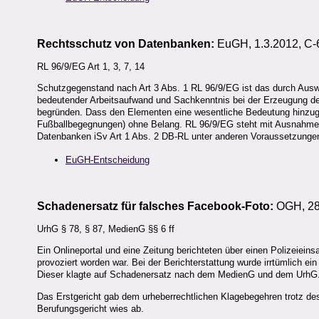
Rechtsschutz von Datenbanken:
EuGH, 1.3.2012, C-6
RL 96/9/EG Art 1, 3, 7, 14
Schutzgegenstand nach Art 3 Abs. 1 RL 96/9/EG ist das durch Ausw
bedeutender Arbeitsaufwand und Sachkenntnis bei der Erzeugung der
begründen. Dass den Elementen eine wesentliche Bedeutung hinzugefüg
Fußballbegegnungen) ohne Belang. RL 96/9/EG steht mit Ausnahme 
Datenbanken iSv Art 1 Abs. 2 DB-RL unter anderen Voraussetzunge
EuGH-Entscheidung
Schadenersatz für falsches Facebook-Foto:
OGH, 28.
UrhG § 78, § 87, MedienG §§ 6 ff
Ein Onlineportal und eine Zeitung berichteten über einen Polizeiein
provoziert worden war. Bei der Berichterstattung wurde irrtümlich ein
Dieser klagte auf Schadenersatz nach dem MedienG und dem UrhG
Das Erstgericht gab dem urheberrechtlichen Klagebegehren trotz des
Berufungsgericht wies ab.