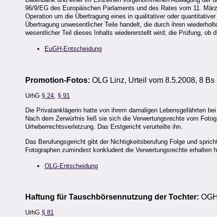
96/9/EG des Europäischen Parlaments und des Rates vom 11. März 1
Operation um die Übertragung eines in qualitativer oder quantitativ
Übertragung unwesentlicher Teile handelt, die durch ihren wiederho
wesentlicher Teil dieses Inhalts wiedererstellt wird; die Prüfung, ob 
EuGH-Entscheidung
Promotion-Fotos:
OLG Linz, Urteil vom 8.5.2008, 8 Bs
UrhG
§ 24
,
§ 91
Die Privatanklägerin hatte von ihrem damaligen Lebensgefährten b
Nach dem Zerwürfnis ließ sie sich die Verwertungsrechte vom Fotog
Urheberrechtsverletzung. Das Erstgericht verurteilte ihn.
Das Berufungsgericht gibt der Nichtigkeitsberufung Folge und spric
Fotographen zumindest konkludent die Verwertungsrechte erhalten ha
OLG-Entscheidung
Haftung für Tauschbörsennutzung der Tochter:
OGH,
UrhG
§ 81