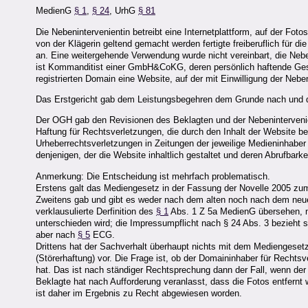
MedienG
§ 1
,
§ 24
, UrhG
§ 81
Die Nebenintervenientin betreibt eine Internetplattform, auf der Fot
von der Klägerin geltend gemacht werden fertigte freiberuflich für 
an. Eine weitergehende Verwendung wurde nicht vereinbart, die Neb
ist Kommanditist einer GmbH&CoKG, deren persönlich haftende Gesell
registrierten Domain eine Website, auf der mit Einwilligung der Nebe
Das Erstgericht gab dem Leistungsbegehren dem Grunde nach und d
Der OGH gab den Revisionen des Beklagten und der Nebenintervenient
Haftung für Rechtsverletzungen, die durch den Inhalt der Website 
Urheberrechtsverletzungen in Zeitungen der jeweilige Medieninhaber 
denjenigen, der die Website inhaltlich gestaltet und deren Abrufbarke
Anmerkung: Die Entscheidung ist mehrfach problematisch.
Erstens galt das Mediengesetz in der Fassung der Novelle 2005 zum 
Zweitens gab und gibt es weder nach dem alten noch nach dem neue
verklausulierte Derfinition des
§ 1
Abs. 1 Z 5a MedienG übersehen, n
unterschieden wird; die Impressumpflicht nach § 24 Abs. 3 bezieht si
aber nach
§ 5
ECG.
Drittens hat der Sachverhalt überhaupt nichts mit dem Mediengesetz 
(Störerhaftung) vor. Die Frage ist, ob der Domaininhaber für Rechtsv
hat. Das ist nach ständiger Rechtsprechung dann der Fall, wenn der G
Beklagte hat nach Aufforderung veranlasst, dass die Fotos entfernt
ist daher im Ergebnis zu Recht abgewiesen worden.