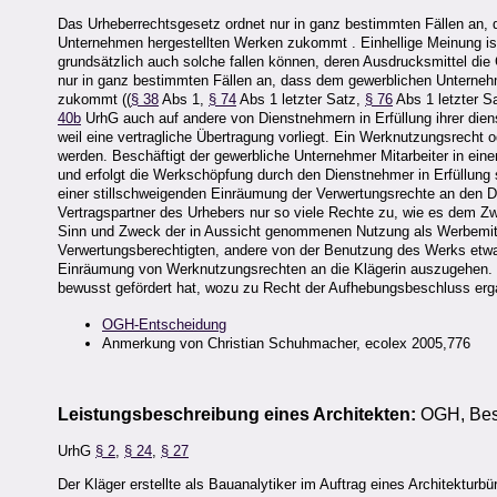
Das Urheberrechtsgesetz ordnet nur in ganz bestimmten Fällen an,
Unternehmen hergestellten Werken zukommt . Einhellige Meinung is
grundsätzlich auch solche fallen können, deren Ausdrucksmittel die
nur in ganz bestimmten Fällen an, dass dem gewerblichen Unterneh
zukommt ((
§ 38
Abs 1,
§ 74
Abs 1 letzter Satz,
§ 76
Abs 1 letzter 
40b
UrhG auch auf andere von Dienstnehmern in Erfüllung ihrer diens
weil eine vertragliche Übertragung vorliegt. Ein Werknutzungsrecht 
werden. Beschäftigt der gewerbliche Unternehmer Mitarbeiter in e
und erfolgt die Werkschöpfung durch den Dienstnehmer in Erfüllung s
einer stillschweigenden Einräumung der Verwertungsrechte an den
Vertragspartner des Urhebers nur so viele Rechte zu, wie es dem 
Sinn und Zweck der in Aussicht genommenen Nutzung als Werbemitt
Verwertungsberechtigten, andere von der Benutzung des Werks etwa 
Einräumung von Werknutzungsrechten an die Klägerin auszugehen. Es
bewusst gefördert hat, wozu zu Recht der Aufhebungsbeschluss erg
OGH-Entscheidung
Anmerkung von Christian Schuhmacher, ecolex 2005,776
Leistungsbeschreibung eines Architekten:
OGH, Besc
UrhG
§ 2
,
§ 24
,
§ 27
Der Kläger erstellte als Bauanalytiker im Auftrag eines Architektur