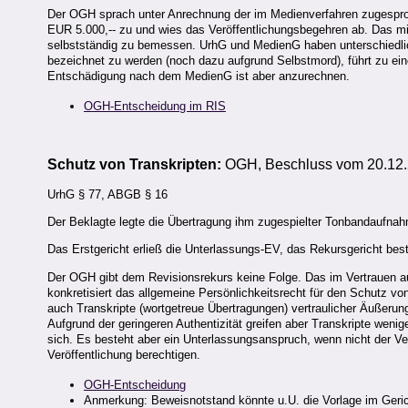
Der OGH sprach unter Anrechnung der im Medienverfahren zugespro
EUR 5.000,-- zu und wies das Veröffentlichungsbegehren ab. Das mi
selbstständig zu bemessen. UrhG und MedienG haben unterschiedlich
bezeichnet zu werden (noch dazu aufgrund Selbstmord), führt zu e
Entschädigung nach dem MedienG ist aber anzurechnen.
OGH-Entscheidung im RIS
Schutz von Transkripten:
OGH, Beschluss vom 20.12.2
UrhG § 77, ABGB § 16
Der Beklagte legte die Übertragung ihm zugespielter Tonbandaufnahm
Das Erstgericht erließ die Unterlassungs-EV, das Rekursgericht best
Der OGH gibt dem Revisionsrekurs keine Folge. Das im Vertrauen a
konkretisiert das allgemeine Persönlichkeitsrecht für den Schutz v
auch Transkripte (wortgetreue Übertragungen) vertraulicher Äußer
Aufgrund der geringeren Authentizität greifen aber Transkripte wenig
sich. Es besteht aber ein Unterlassungsanspruch, wenn nicht der Ve
Veröffentlichung berechtigen.
OGH-Entscheidung
Anmerkung: Beweisnotstand könnte u.U. die Vorlage im Gerich