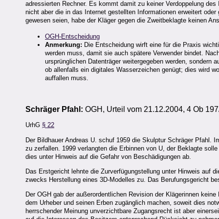
adressierten Rechner. Es kommt damit zu keiner Verdoppelung des Inter
nicht aber die in das Internet gestellten Informationen erweitert ode
gewesen seien, habe der Kläger gegen die Zweitbeklagte keinen Ans
OGH-Entscheidung
Anmerkung:
Die Entscheidung wirft eine für die Praxis wicht
werden muss, damit sie auch spätere Verwender bindet. Nac
ursprünglichen Datenträger weitergegeben werden, sondern auch
ob allenfalls ein digitales Wasserzeichen genügt; dies wird w
auffallen muss.
Schräger Pfahl:
OGH, Urteil vom 21.12.2004, 4 Ob 197
UrhG
§ 22
Der Bildhauer Andreas U. schuf 1959 die Skulptur Schräger Pfahl. 
zu zerfallen. 1999 verlangten die Erbinnen von U, der Beklagte soll
dies unter Hinweis auf die Gefahr von Beschädigungen ab.
Das Erstgericht lehnte die Zurverfügungstellung unter Hinweis auf d
zwecks Herstellung eines 3D-Modelles zu. Das Berufungsgericht bes
Der OGH gab der außerordentlichen Revision der Klägerinnen keine 
dem Urheber und seinen Erben zugänglich machen, soweit dies notwe
herrschender Meinung unverzichtbare Zugangsrecht ist aber einerseit