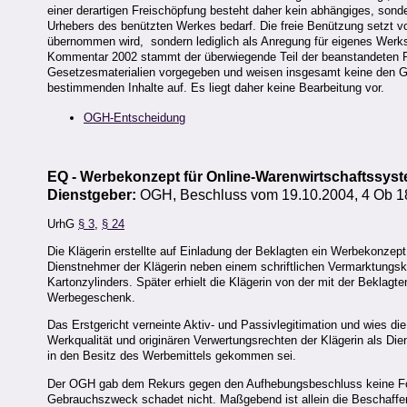
einer derartigen Freischöpfung besteht daher kein abhängiges, sond
Urhebers des benützten Werkes bedarf. Die freie Benützung setzt vo
übernommen wird, sondern lediglich als Anregung für eigenes Werk
Kommentar 2002 stammt der überwiegende Teil der beanstandeten P
Gesetzesmaterialien vorgegeben und weisen insgesamt keine den G
bestimmenden Inhalte auf. Es liegt daher keine Bearbeitung vor.
OGH-Entscheidung
EQ - Werbekonzept für Online-Warenwirtschaftssys
Dienstgeber:
OGH, Beschluss vom 19.10.2004, 4 Ob 1
UrhG
§ 3
,
§ 24
Die Klägerin erstellte auf Einladung der Beklagten ein Werbekonzep
Dienstnehmer der Klägerin neben einem schriftlichen Vermarktungs
Kartonzylinders. Später erhielt die Klägerin von der mit der Bekla
Werbegeschenk.
Das Erstgericht verneinte Aktiv- und Passivlegitimation und wies d
Werkqualität und originären Verwertungsrechten der Klägerin als Di
in den Besitz des Werbemittels gekommen sei.
Der OGH gab dem Rekurs gegen den Aufhebungsbeschluss keine Fol
Gebrauchszweck schadet nicht. Maßgebend ist allein die Beschaffe