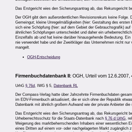
Das Erstgericht wies den Sicherungsantrag ab, das Rekursgericht be
Der OGH gibt dem außerordentlichen Revisionsrekurs keine Folge.
Gemeingut; kleine Unregelmäßigkeiten (hier: Gestaltung des ersten
sich eine Schöpfung (hier: auf dem Gebiet der Gebrauchsgrafik) auf 
ähnlichen Schöpfungen unterscheidet und daher ein urheberrechtli
Einzelfalls ab und hat keine darüber hinausgehende Bedeutung. Ei
nie verwendet habe und der Zweitkläger das Unternehmen nicht nur
mangelt.
OGH-Entscheidung
Firmenbuchdatenbank II:
OGH, Urteil vom 12.6.2007,
UrhG
§ 76d
, IWG § 5,
Datenbank RL
Der Compass-Verlag hatte über Jahrzehnte Firmenbuchdaten gesamme
im EDV-Firmenbuch aktualisiert, die er sich ohne der Republik etwas
Datenbank mit ähnlich großem Aufwand wie der private Anbieter die s
Das Erstgericht wies den Sicherungsantrag ab, das Rekursgericht b
Urheberrechtsschutz für die Staats-Datenbank nach
§ 76 d UrhG
, r
Weigerung des marktbeherrschenden Inhabers einer wesentlichen Einr
eines Dritten auf einem vor- oder nachgelagerten Markt zugänglich