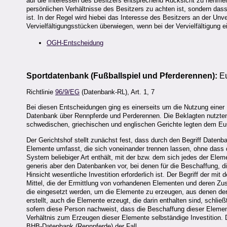
auf die Interessen des Besitzers entsprechend Rücksicht zu nehmen
persönlichen Verhältnisse des Besitzers zu achten ist, sondern das
ist. In der Regel wird hiebei das Interesse des Besitzers an der Un
Vervielfältigungsstücken überwiegen, wenn bei der Vervielfältigung
OGH-Entscheidung
Sportdatenbank (Fußballspiel und Pferderennen):
Eu
Richtlinie
96/9/EG
(Datenbank-RL), Art. 1, 7
Bei diesen Entscheidungen ging es einerseits um die Nutzung einer 
Datenbank über Rennpferde und Perderennen. Die Beklagten nutzten d
schwedischen, griechischen und englischen Gerichte legten dem E
Der Gerichtshof stellt zunächst fest, dass durch den Begriff Datenb
Elemente umfasst, die sich voneinander trennen lassen, ohne dass de
System beliebiger Art enthält, mit der bzw. dem sich jedes der Elem
generis aber den Datenbanken vor, bei denen für die Beschaffung, die 
Hinsicht wesentliche Investition erforderlich ist. Der Begriff der mi
Mittel, die der Ermittlung von vorhandenen Elementen und deren Zu
die eingesetzt werden, um die Elemente zu erzeugen, aus denen der
erstellt, auch die Elemente erzeugt, die darin enthalten sind, schli
sofern diese Person nachweist, dass die Beschaffung dieser Elemente
Verhältnis zum Erzeugen dieser Elemente selbständige Investition. 
BHB-Datenbank (Rennpferde) der Fall.