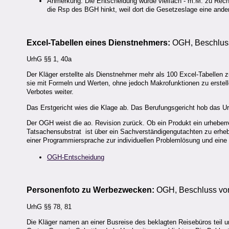
Anmerkung: Die Entscheidung wurde vielfach - m.M. zu Recht q
die Rsp des BGH hinkt, weil dort die Gesetzeslage eine ander
Excel-Tabellen eines Dienstnehmers:
OGH, Beschluss
UrhG §§ 1, 40a
Der Kläger erstellte als Dienstnehmer mehr als 100 Excel-Tabellen 
sie mit Formeln und Werten, ohne jedoch Makrofunktionen zu erstel
Verbotes weiter.
Das Erstgericht wies die Klage ab. Das Berufungsgericht hob das Ur
Der OGH weist die ao. Revision zurück. Ob ein Produkt ein urheberre
Tatsachensubstrat ist über ein Sachverständigengutachten zu erhe
einer Programmiersprache zur individuellen Problemlösung und eine in
OGH-Entscheidung
Personenfoto zu Werbezwecken:
OGH, Beschluss vom
UrhG §§ 78, 81
Die Kläger namen an einer Busreise des beklagten Reisebüros teil u