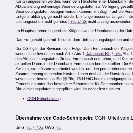
KartG) angesehen werden, wenn dem Hersteller einer Datenbank, der 
Aktualisierung notwendige Veränderungsdaten zur Verfügung gestellt
Veränderungsdaten bezogen werden können, ein Zugriff auf die Ver
Entgelts abhängig gemacht würde. Ein "angemessenes Entgelt" müs
Leistungsschutzrecht gemäss
§76c UrhG
nicht analog anzuwenden.
Im Hauptverfahren begehrt die Klägerin weiter Unterlassung der D
Das Erstgericht gab mit Teilurteil dem Unterlassungsbegehren und 
Der OGH gibt der Revision nicht Folge. Dem Firmenbuch der Klägeri
wesentliche Investition nach Art 7 Abs 1
Datenbank RL
,
§ 76c
Abs 1 
den Aktualisierungsdaten für das Firmenbuch entstehen, sind Kosten 
aktuellen Daten in der Datenbank Firmenbuch bereitzustellen. Die A
Zwecks; sie müssen verarbeitet werden, um den primär intendierten D
Zusammenhang stehenden Kosten dienen deshalb der Darstellung des
wesentliche Investition iSd §§ 76c, 76d UrhG berücksichtigungsfä
Firmenbuch unter das besondere Schutzrecht für Datenbanken nach §
Aktualisierungsdaten eingegriffen wird, ist daher festzuhalten.
OGH-Entscheidung
Übernahme von Code-Schnipseln:
OGH, Urteil vom 1
UrhG
§ 1
,
§ 40a
, UWG
§ 1