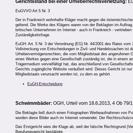
Gerichtsstand bei einer Urheberrechtsverletzung:
Eu
EuGVVO Art 5 Nr. 3
Der in Frankreich wohnhafte Kläger macht gegen die österreichisch
geltend. Die Werke des Klägers waren von der Beklagten im Auftra
britischen Unternehmen im Internet - auch in Frankreich - vertrie
Zuständigkeitsfrage.
EuGH: Art. 5 Nr. 3 der Verordnung (EG) Nr. 44/2001 des Rates vom 
Vollstreckung von Entscheidungen in Zivil- und Handelssachen ist 
Urhebervermögensrechten, die vom Mitgliedstaat des angerufenen Ge
eines Werkes gegen eine Gesellschaft zuständig ist, die in einem a
Trägermedium vervielfältigt hat, das anschließend von Gesellschafte
Gerichts zugängliche Website veräußert wird. Dieses Gericht ist nu
Mitgliedstaats verursacht worden ist, zu dem es gehört.
EuGH-Entscheidung
Schwimmbäder:
OGH, Urteil vom 18.6.2013, 4 Ob 79/
Die Beklagte ließ durch einen Fotographen Werbeaufnahmen von Pool
wurden diese Bilder auch im Internet verwendet. Der Rechtsschutzv
Das Erstgericht wies die Klage ab, weil der falsche Rechtsgrund (Ve
Berufungsgericht bestätigte.