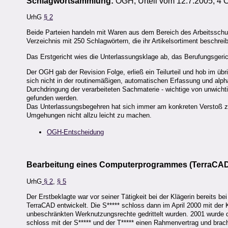
Schlagwortsammlung:
OGH, Urteil vom 12.7.2005, 4 
UrhG
§ 2
Beide Parteien handeln mit Waren aus dem Bereich des Arbeitsschut
Verzeichnis mit 250 Schlagwörtern, die ihr Artikelsortiment beschrei
Das Erstgericht wies die Unterlassungsklage ab, das Berufungsgeric
Der OGH gab der Revision Folge, erließ ein Teilurteil und hob im üb
sich nicht in der routinemäßigen, automatischen Erfassung und alph
Durchdringung der verarbeiteten Sachmaterie - wichtige von unwich
gefunden werden.
Das Unterlassungsbegehren hat sich immer am konkreten Verstoß zu
Umgehungen nicht allzu leicht zu machen.
OGH-Entscheidung
Bearbeitung eines Computerprogrammes (TerraCA
UrhG
§ 2
,
§ 5
Der Erstbeklagte war vor seiner Tätigkeit bei der Klägerin bereits
TerraCAD entwickelt. Die S***** schloss dann im April 2000 mit der K
unbeschränkten Werknutzungsrechte gedrittelt wurden. 2001 wurde 
schloss mit der S***** und der T***** einen Rahmenvertrag und brac