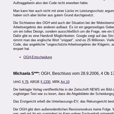
Auftraggeberin also den Code nicht erworben hätte.
Man kann hier auch nicht mit einer Lücke im Leistungsschutz argum
haben sich aber bisher aus gutem Grund durchgesetzt.
Die Sichtweise des OGH wird auch der Situation bei der Websiteerste
Arbeitsergebnis des anderen aufbaut. Es ist ein gegenseitiges Geb
um ein tolles Design, sondern ausschließlich um die Frage, wie ein
Dafür gibt es eine Handvoll Möglichkeiten. Google zeigt auf das St
nimmt man das englische Wort "snippet", sind es 25 Millionen. Viel
Code, das angebliche "ungeschützte Arbeitsergebnis der Klägerin, a
erspart hat.
OGH-Entscheidung
Michaela S***:
OGH, Beschluss vom 28.9.2006, 4 Ob 1
UrhG
§ 78
, ABGB
§ 1330
, MRK
Art.10
Der beklagte Verlag veröffentlichte in der Zeitschrift NEWS ein Bild
zughörigen Text war zu lesen, dass die Abgebildete der Scheidungsg
Das Erstgericht erließ die Unterlassungs-EV, das Rekursgericht best
Der OGH gibt dem außerordentlichen Revisionsrekurs keine Folge. W
war, weil mit ihr ein zumindest im Kern wahrer Sachverhalt mitgete