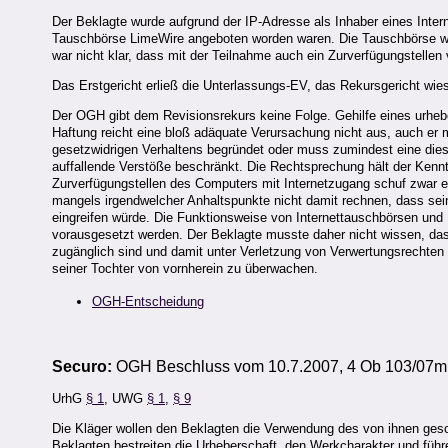
Der Beklagte wurde aufgrund der IP-Adresse als Inhaber eines Inte
Tauschbörse LimeWire angeboten worden waren. Die Tauschbörse war 
war nicht klar, dass mit der Teilnahme auch ein Zurverfügungstelle
Das Erstgericht erließ die Unterlassungs-EV, das Rekursgericht wie
Der OGH gibt dem Revisionsrekurs keine Folge. Gehilfe eines urheber
Haftung reicht eine bloß adäquate Verursachung nicht aus, auch er 
gesetzwidrigen Verhaltens begründet oder muss zumindest eine diesbez
auffallende Verstöße beschränkt. Die Rechtsprechung hält der Kenn
Zurverfügungstellen des Computers mit Internetzugang schuf zwar e
mangels irgendwelcher Anhaltspunkte nicht damit rechnen, dass sei
eingreifen würde. Die Funktionsweise von Internettauschbörsen und
vorausgesetzt werden. Der Beklagte musste daher nicht wissen, das
zugänglich sind und damit unter Verletzung von Verwertungsrechten ve
seiner Tochter von vornherein zu überwachen.
OGH-Entscheidung
Securo:
OGH Beschluss vom 10.7.2007, 4 Ob 103/07m
UrhG
§ 1
, UWG
§ 1
,
§ 9
Die Kläger wollen den Beklagten die Verwendung des von ihnen ges
Beklagten bestreiten die Urheberschaft, den Werkcharakter und füh