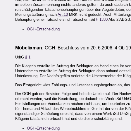
im selben Zusammenhang nichts anderes gelten, da auch dadurch kei
rufschädigenden Tatsachenbehauptungen über den Abgebildeten, deren
Meinungsäußerung nach
Art.10
MRK nicht gedeckt. Auch Mitteilung
Behauptung einer Tatsache sind Tatsachen iSd
§ 1330
Abs 2 ABGB
OGH-Entscheidung
Möbelixman:
OGH, Beschluss vom 20. 6.2006, 4 Ob 19
UrhG
§ 1
Die Klägerin erstellte im Auftrag der Beklagten an Hand eines ihr v
Unternehmen erstellte im Auftrag der Beklagten dann anhand dessel
Unterlassung. Der Nachfolgefilm verletze die Urheberrechte der Kläg
Das Erstgericht wies Zahlungs- und Unterlassungsbegehren ab, das 
Der OGH gab der Revision Folge und hob die Urteile auf. Der Nach
erbracht werden, weil die Beurteilung, ob dadurch ein Werk iSd UrhG 
Feststellungen der Vorinstanzen reichen nicht aus, um beurteilen zu
für Thema und Ablauf des Werbetrickfilms in Gestalt der von der Klä
eigenständiger Schöpfung erreicht, dass von einem Werk iSd UrhG 
Klägerin tatsächlich erbracht hat und ob diese schutzfähig sind.
OGH-Entscheidung