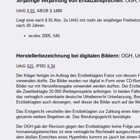
30-jährige Verjährung von Ersatzansprüchen:
OGH, U
UrhG
§ 91
, ABGB § 1489
Liegt eine nach § 91 Abs. 2a UrhG mit mehr als einjähriger Freiheits
nach 30 Jahren.
ecolex 2005, 546
Herstellerbezeichnung bei digitalen Bildern:
OGH, Ur
UrhG
§15
, IPRG
§ 34
Der Kläger fertigte im Auftrag des Erstbeklagten Fotos von dessen Ho
verwenden durfte. Die Bilder wurden nur digital in Form einer CD-Ro
Bilder nur mit Herstellerangabe verwendet werden durften. Der Erstb
die Zweitbeklagte 20.000 Werbeprospekte anfertigen. In beiden Fällen
das vertraglich vereinbarte deutsche Urheberrecht Unterlassung, B
Erstbeklagten auch deswegen, weil dieser die Bilder auch auf die We
Das Erstgericht verurteilte den Erstbeklagten zur Zahlung eines kl
gesamte weitere Begehren ab. Das Berufungsgericht bestätigte.
Der OGH gab der Revision gegen den Erstbeklagten keine Folge und 
Immaterialgüterrechtes ist eine vertragliche Rechtwahl ausgeschl
dem bloßen Einrichten eines Hyperlinks kommt es (auch bei einem Fr