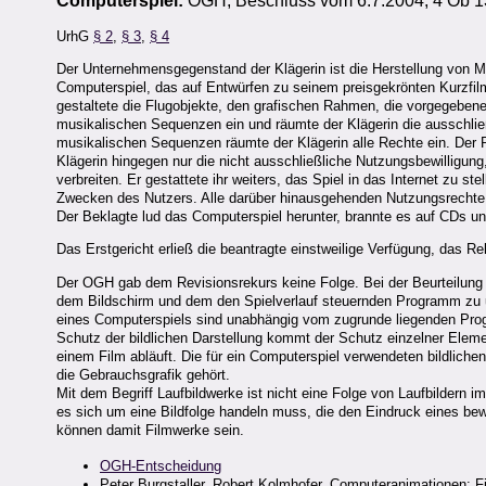
Computerspiel:
OGH, Beschluss vom 6.7.2004, 4 Ob 1
UrhG
§ 2
,
§ 3
,
§ 4
Der Unternehmensgegenstand der Klägerin ist die Herstellung von Mu
Computerspiel, das auf Entwürfen zu seinem preisgekrönten Kurzfil
gestaltete die Flugobjekte, den grafischen Rahmen, die vorgegeben
musikalischen Sequenzen ein und räumte der Klägerin die ausschli
musikalischen Sequenzen räumte der Klägerin alle Rechte ein. Der
Klägerin hingegen nur die nicht ausschließliche Nutzungsbewilligun
verbreiten. Er gestattete ihr weiters, das Spiel in das Internet zu s
Zwecken des Nutzers. Alle darüber hinausgehenden Nutzungsrechte
Der Beklagte lud das Computerspiel herunter, brannte es auf CDs u
Das Erstgericht erließ die beantragte einstweilige Verfügung, das Re
Der OGH gab dem Revisionsrekurs keine Folge. Bei der Beurteilung d
dem Bildschirm und dem den Spielverlauf steuernden Programm zu un
eines Computerspiels sind unabhängig vom zugrunde liegenden P
Schutz der bildlichen Darstellung kommt der Schutz einzelner Eleme
einem Film abläuft. Die für ein Computerspiel verwendeten bildlich
die Gebrauchsgrafik gehört.
Mit dem Begriff Laufbildwerke ist nicht eine Folge von Laufbildern 
es sich um eine Bildfolge handeln muss, die den Eindruck eines be
können damit Filmwerke sein.
OGH-Entscheidung
Peter Burgstaller, Robert Kolmhofer, Computeranimationen: F