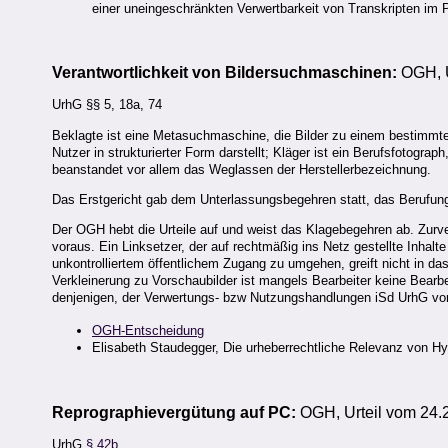
einer uneingeschränkten Verwertbarkeit von Transkripten im 
Verantwortlichkeit von Bildersuchmaschinen:
OGH, U
UrhG §§ 5, 18a, 74
Beklagte ist eine Metasuchmaschine, die Bilder zu einem bestimm
Nutzer in strukturierter Form darstellt; Kläger ist ein Berufsfotogra
beanstandet vor allem das Weglassen der Herstellerbezeichnung.
Das Erstgericht gab dem Unterlassungsbegehren statt, das Berufungs
Der OGH hebt die Urteile auf und weist das Klagebegehren ab. Zurv
voraus. Ein Linksetzer, der auf rechtmäßig ins Netz gestellte Inha
unkontrolliertem öffentlichem Zugang zu umgehen, greift nicht in das
Verkleinerung zu Vorschaubilder ist mangels Bearbeiter keine Bearbe
denjenigen, der Verwertungs- bzw Nutzungshandlungen iSd UrhG vor
OGH-Entscheidung
Elisabeth Staudegger, Die urheberrechtliche Relevanz von Hyp
Reprographievergütung auf PC:
OGH, Urteil vom 24.
UrhG
§ 42b